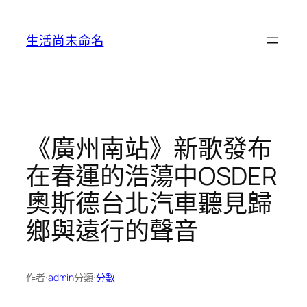
跳
至
生活尚未命名
主
要
內
容
《廣州南站》新歌發布
在春運的浩蕩中OSDER
奧斯德台北汽車聽見歸
鄉與遠行的聲音
作者:
admin
分類:
分數