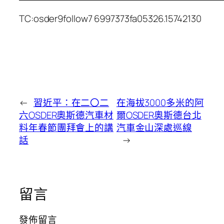
TC:osder9follow7 6997373fa05326.15742130
←
習近平：在二〇二
在海拔3000多米的阿
六OSDER奧斯德汽車材
爾OSDER奧斯德台北
料年春節團拜會上的講
汽車金山深處巡線
話
→
留言
發佈留言