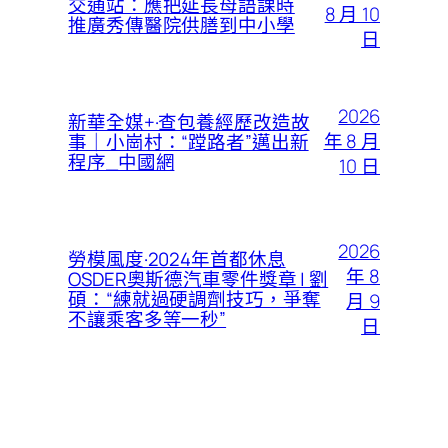
交通站：應把延長母語課時
8 月 10
推廣秀傳醫院供膳到中小學
日
2026
新華全媒+·查包養經歷改造故
年 8 月
事｜小崗村：“蹚路者”邁出新
程序_中國網
10 日
2026
勞模風度·2024年首都休息
年 8
OSDER奧斯德汽車零件獎章 | 劉
碩：“練就過硬調劑技巧，爭奪
月 9
不讓乘客多等一秒”
日