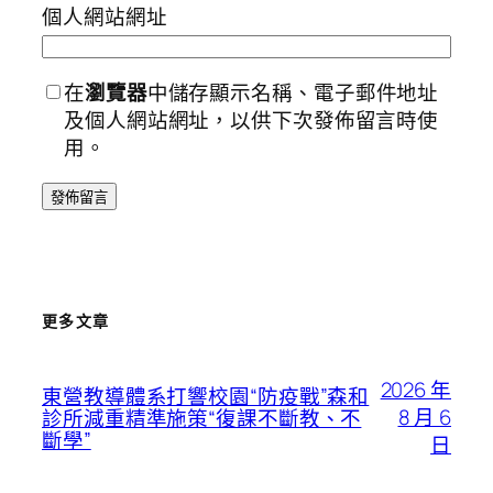
個人網站網址
在
瀏覽器
中儲存顯示名稱、電子郵件地址
及個人網站網址，以供下次發佈留言時使
用。
更多文章
2026 年
東營教導體系打響校園“防疫戰”森和
8 月 6
診所減重精準施策“復課不斷教、不
斷學”
日