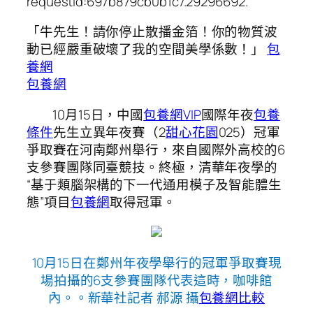
requestId:697b879cb0b1c7.29296692.
「牛先生！請你停止散播金箔！你的物質波
動已經嚴重破壞了我的空間美學係數！」
包
養網
包養網
10月15日，中國
包養網VIP
國際年夜
包養
條件
先生立異年夜賽（2
甜心花園
025）冠軍
爭取賽在河南鄭州舉行，來自國際外高校的6
支參賽團隊同臺競技。終極，清華年夜學的
“基于類腦架構的下一代通用模子及智能體生
態”項目
包養網
取得冠軍。
10月15日在鄭州年夜學舉行的冠軍爭取賽現
場拍攝的6支參賽團隊代表這時，咖啡館
內。。新華社記者 郝源 攝
包養網比較