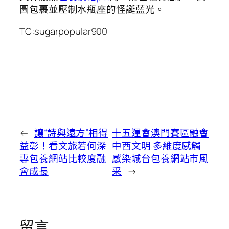
圖包裹並壓制水瓶座的怪誕藍光。
TC:sugarpopular900
←
讓“詩與遠方”相得
十五運會澳門賽區融會
益彰！看文旅若何深
中西文明 多維度感觸
專包養網站比較度融
感染城台包養網站市風
會成長
采
→
留言