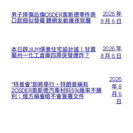
2026 年
男子摔傷后傷OSDER奧斯德零件商
口起痂似發霉 聽網友勸連夜就醫
8 月 6 日
2026 年
本日辟JIUYI俱意住宅設計謠丨甘肅
蘭州一化工倉庫四周突發爆炸？
8 月 6 日
2026
“特普會”即將舉行，特朗普稱有
年 8
2OSDER奧斯德汽車材料5%幾率不勝
月 6
利；俄方稱會晤不會簽署文件
日