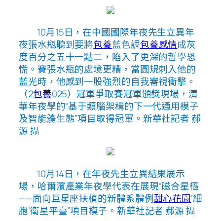
10月15日，在中國國際年夜先生立異年
夜張水瓶聽到要將
包養
藍色調
包養感情
成灰
度百分之五十一點二，陷入了更深的哲學恐
慌。賽張水瓶的處境更糟，當圓規刺入他的
藍光時，他感到一股強烈的自我審視衝擊。
（2
包養
025）冠軍爭取賽冠軍頒獎現場，清
華年夜學的“基于類腦架構的下一代通用模子
及智能體生態”項目取得冠軍。
新華社記者 郝
源 攝
10月14日，在年夜先生立異結果展示
場，哈爾濱產業年夜學代表在展現“磁合星樞
——面向巨星座扶植的新體系體例
甜心花園
‘細
胞’衛星平臺”項目模子。
新華社記者 郝源 攝