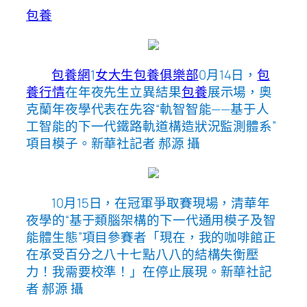
包養
包養網
1
女大生包養俱樂部
0月14日，
包
養行情
在年夜先生立異結果
包養
展示場，奧
克蘭年夜學代表在先容“軌智智能——基于人
工智能的下一代鐵路軌道構造狀況監測體系”
項目模子。
新華社記者 郝源 攝
10月15日，在冠軍爭取賽現場，清華年
夜學的“基于類腦架構的下一代通用模子及智
能體生態”項目參賽者「現在，我的咖啡館正
在承受百分之八十七點八八的結構失衡壓
力！我需要校準！」在停止展現。
新華社記
者 郝源 攝