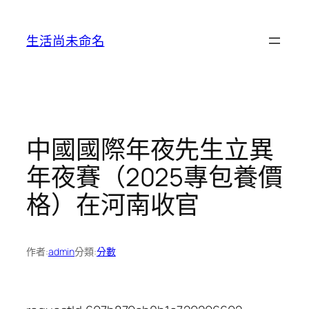
跳
至
生活尚未命名
主
要
內
容
中國國際年夜先生立異
年夜賽（2025專包養價
格）在河南收官
作者:
admin
分類:
分數