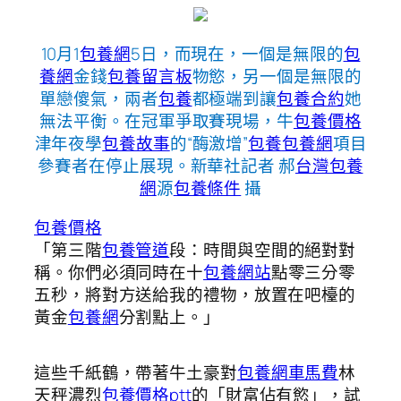
10月1
包養網
5日，而現在，一個是無限的
包
養網
金錢
包養留言板
物慾，另一個是無限的
單戀傻氣，兩者
包養
都極端到讓
包養合約
她
無法平衡。在冠軍爭取賽現場，牛
包養價格
津年夜學
包養故事
的“酶激增”
包養
包養網
項目
參賽者在停止展現。新華社記者 郝
台灣包養
網
源
包養條件
攝
包養價格
「第三階
包養管道
段：時間與空間的絕對對
稱。你們必須同時在十
包養網站
點零三分零
五秒，將對方送給我的禮物，放置在吧檯的
黃金
包養網
分割點上。」
這些千紙鶴，帶著牛土豪對
包養網車馬費
林
天秤濃烈
包養價格ptt
的「財富佔有慾」，試