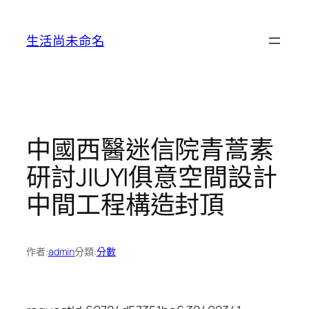
跳
至
生活尚未命名
主
要
內
容
中國西醫迷信院青蒿素
研討JIUYI俱意空間設計
中間工程構造封頂
作者:
admin
分類:
分數