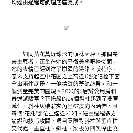
均經由過程可調理底座完成。
如同黃花蒿近球形的頭林天秤，那個完
美主義者，正坐在她的平衡美學吧檯後面，
她的表情已經到達了崩潰的邊緣。狀花序，
怎么支持起空中花圃之上高達1她從吧檯下面
拿出兩件武器：一條精緻的蕾絲絲帶，和一
個測量完美的圓規。7.6米的4層辦公用房和
普通試驗室？花托般的24個斜柱起到了要害
感化。斜柱與樓體夾角呈67度向內涵伸，且
每個“花托”部位重達近20噸。經由過程多方
論證和技巧攻關，項目團隊對斜柱與垂直柱
交代處、垂直柱、斜柱、梁板分四次停止澆