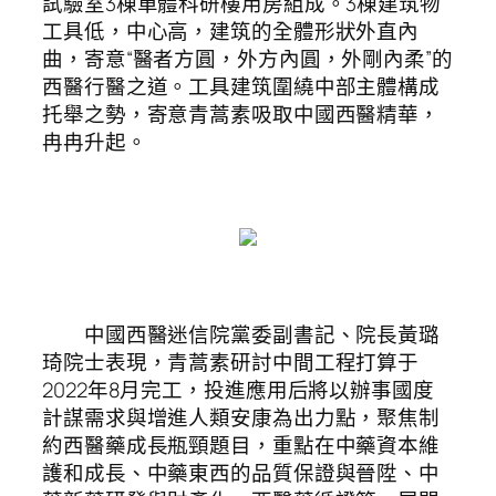
試驗室3棟單體科研樓用房組成。3棟建筑物
工具低，中心高，建筑的全體形狀外直內
曲，寄意“醫者方圓，外方內圓，外剛內柔”的
西醫行醫之道。工具建筑圍繞中部主體構成
托舉之勢，寄意青蒿素吸取中國西醫精華，
冉冉升起。
中國西醫迷信院黨委副書記、院長黃璐
琦院士表現，青蒿素研討中間工程打算于
2022年8月完工，投進應用后將以辦事國度
計謀需求與增進人類安康為出力點，聚焦制
約西醫藥成長瓶頸題目，重點在中藥資本維
護和成長、中藥東西的品質保證與晉陞、中