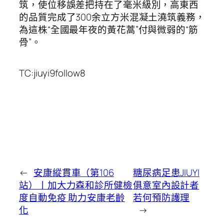
筑，使位移誤差把持在了毫米級別，高東西
的品質完成了300余立方米混凝土澆筑義務，
為這株“全國最年夜的黃花蒿”付與微弱的“筋
骨”。
TC:jiuyi9follow8
←
安康縱貫車（第106
糖尿病足患JIUYI
站）丨加大力森和診所健檢
俱意室內設計者
度自動免疫 助力安康老齡
若何預防護理
化
→