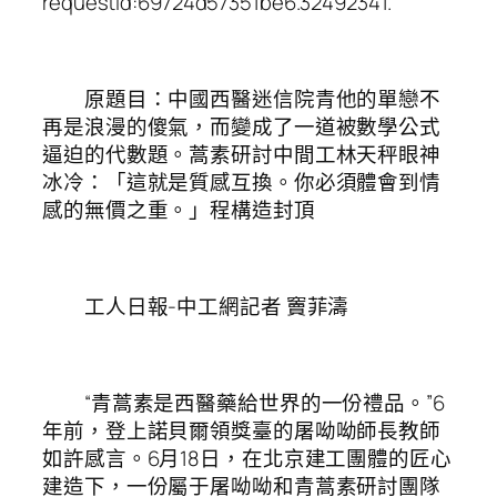
requestId:69724d57351be6.32492341.
原題目：中國西醫迷信院青他的單戀不
再是浪漫的傻氣，而變成了一道被數學公式
逼迫的代數題。蒿素研討中間工林天秤眼神
冰冷：「這就是質感互換。你必須體會到情
感的無價之重。」程構造封頂
工人日報-中工網記者 竇菲濤
“青蒿素是西醫藥給世界的一份禮品。”6
年前，登上諾貝爾領獎臺的屠呦呦師長教師
如許感言。6月18日，在北京建工團體的匠心
建造下，一份屬于屠呦呦和青蒿素研討團隊