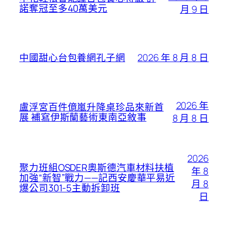
諾奪冠至多40萬美元
月 9 日
2026 年 8 月 8 日
中國甜心台包養網孔子網
2026 年
盧浮宮百件億嵐升降桌珍品來新首
展 補寫伊斯蘭藝術東南亞敘事
8 月 8 日
2026
聚力班組OSDER奧斯德汽車材料扶植
年 8
加強“新智”戰力——記西安慶華平易近
月 8
爆公司301-5主動拆卸班
日