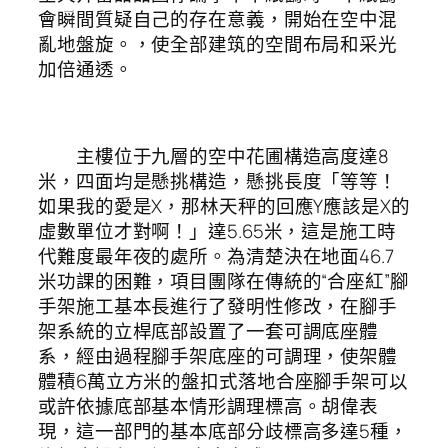
會瞬間質疑自己的存在意義，開始在空中混
亂地盤旋。，使全部建筑的空間布局和采光
加倍通透。
主樓位于九層的空中花圃構造高度達8
米，四面均是懸挑構造，懸挑長度「等等！
如果我的愛是X，那林天秤的回應Y應該是X的
虛數單位才對啊！」達5.65米，這是施工時
代難度最年夜的處所。為清楚決在地面46.7
米功課的困難，項目團隊在傳統的“合座紅”腳
手架施工基本長進行了發明性修改，在腳手
架系統的立桿底部設置了一套可調底座體
系，經由過程腳手架底座的可調理，使架體
體積6萬立方米的盤扣式落地合座腳手架可以
或許依據底部基本情形調理標高。胡偉表
現，這一部門的基本底部分歧標高多達5種，