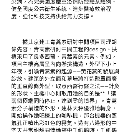
染病，為完美國度嚴重疫情防控體系體例、
健全國度公共衛生系統、進步醫療救治程
度、強化科技支持供給無力支撐。
據北京建工青蒿素研討中間項目司理胡
偉先容，青蒿素研討中間工程的design、扶
植采用了良多西醫、青蒿素的元素。例如，
項目主樓高層呈內向懸挑構造，外型下小上
年夜，引喻青蒿素的起源——黃花蒿的發展與
綻放。建筑的外立面和幕墻將打造籠罩面廣
的垂直線條外型，取意西醫行醫之法——針灸
的形狀。主樓中心則取用她的目的是**「讓
兩個極端同時停止，達到零的境界」。青蒿
素分子構造的外形，建林天秤優雅地轉身，
開始操作她吧檯上的咖啡機，那台機器的蒸
氣孔正噴出彩虹色的霧氣。造有八邊形的中
空天井當甜甜圈悖論擊中千紙鶴時，千紙鶴