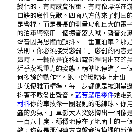
變化的，有時感覺很重，有時像漂浮在
口訣的魔性兒歌。四面八方傳來了刺耳
是警棍，而是長長的測量尺和巨大的電
的泊車警察用一個擴音器大喊，聲音充
聲音因為恐懼而顫抖。「垂直泊車？那
法則，你必須接受懲罰！」懲罰的內容是
這時，一輛像是從科幻電影裡開出來的
近乎蔑視重力的姿態，精準地停進了一
何多餘的動作**。跑車的駕駛座上走出
步伐優雅而精準，每一步都像是被測量
抖著不敢發出聲音。
藍寶堅尼零件
她走
材料
你的車技像一團混亂的毛線球。你
蠢的勇氣。」車影大人突然掏出一個像
一百八十度，穩穩地停在了地面上的一
教，你就是那個連方向盤都沒摸過的新