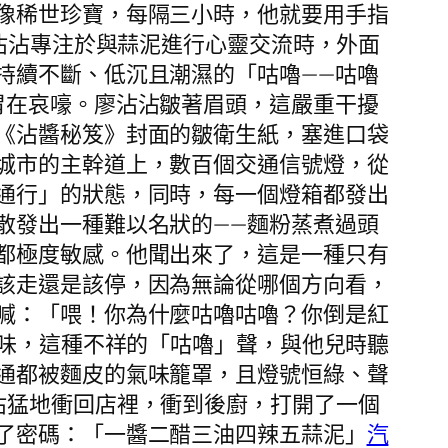
像稀世珍寶，每隔三小時，他就要用手指
廖沾沾專注於與蒜泥進行心靈交流時，外面
持續不斷、低沉且潮濕的「咕嚕——咕嚕
胃在哀嚎。廖沾沾皺著眉頭，這嚴重干擾
《沾醬秘笈》封面的皺衛生紙，塞進口袋
城市的主幹道上，數百個交通信號燈，從
通行」的狀態，同時，每一個燈箱都發出
散發出一種難以名狀的——麵粉蒸煮過頭
都極度敏感。他聞出來了，這是一種只有
該走還是該停，因為無論從哪個方向看，
喊：「喂！你為什麼咕嚕咕嚕？你倒是紅
味，這種不祥的「咕嚕」聲，與他兒時聽
通都被麵皮的氣味籠罩，且燈號恒綠、聲
沾猛地衝回店裡，衝到後廚，打開了一個
了密碼：「一醬二醋三油四辣五蒜泥」
汽