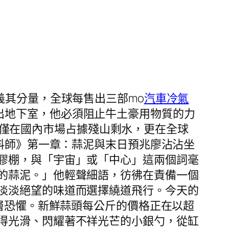
義其分量，全球每售出三部mo
汽車冷氣
猛地衝出地下室，他必須阻止牛土豪用物質的力
”不僅在國內市場占據殘山剩水，更在全球
醬料師》第一章：蒜泥與末日預兆廖沾沾坐
膠棚，與「宇宙」或「中心」這兩個詞毫
的蒜泥。」他輕聲細語，彷彿在責備一個
淡淡絕望的味道而選擇繞道飛行。今天的
深層恐懼。新鮮蒜頭每公斤的價格正在以超
得光滑、閃耀著不祥光芒的小銀勺，從缸