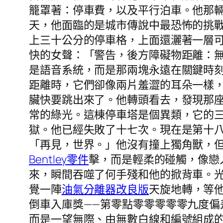
籠罩著：停車費，以及平行泊車。他那
天，他面臨的是城市傳說中最恐怖的挑
上三十公分的停車格，上面還灑著一層
快的女聲：「警告，後方障礙物距離：
是語音系統，而是那兩塊永遠在關鍵時
距離時，它們卻像兩片羞澀的耳朵一樣
臟快要跳出來了。他轉頭看去，發現那
常的綠光。這棟停車塔是個異類，它的
獄。他已經失敗了十七次。現在是第十
「再見，世界。」他沒有撞上獨角獸，
Bentley零件
擊，而是輕柔的碰觸，像戀
來，瞬間吞噬了何手殘和他的掀背車。
覺一陣
油氣分離器改良版
天旋地轉，等
倒車入庫獎——第零點零零零零零九度
而是一望無際、由無數白線和編號組成