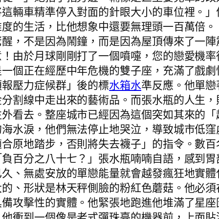
將這輛車精準停入對面的針眼大小的車位裡。」
維度的生活，比他想象中還要無理頭一百萬倍。
驚醒，不是因為鬧鐘，而是因為屋頂傳來了一陣
意！由於月球剛剛打了一個噴嚏，您的戀愛機率
是一個正在經歷中年危機的雙子座，充滿了戲劇
預報壓力症候群」後的標
水箱水
準反應。他單戀
金分割線中走出來的藝術品。而張水瓶的人生，
往外看去。整座城市已經因為這個突如其來的「
的海水淚，他們無法停止地哭泣，導致城市低窪
適合原地踏步，否則將失去襪子」的指令。數百
「負百分之八十七？」張水瓶喃喃自語，感到胃
已久、無處安放的單戀能量就會越發瘋狂地實體
大的、形狀是林天秤側臉的粉紅色蘑菇。他必須
具備攻擊性的實體。他緊張地跑進他堆滿了星座
」他衝到一個像是老式彈珠臺的機器前，上面貼