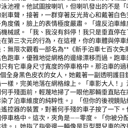
游泳池裡。他試圖按喇叭，但喇叭發出的不是「
的剎車聲，接著，一群穿著反光背心和戴著白色
子角度儀，臉上的表情極度嚴肅。「違反泊車維
滿機械感。「我、我沒有斜停！我只是垂直停在
是在第三次元的行為，在這裡，你的車體與停車
：無限次觀看一部名為**《新手泊車七百次失
黑色跑車，優雅地從網格的邊緣漂移而過。跑車
個只有它車身尺寸寬度的停車格中。那泊車的過
一個全身黑色皮衣的女人，她戴著一副透明護目
過一樣，完美地落在網格線上。「車影大人！」
到何手殘面前，輕蔑地掃了一眼他那輛垂直貼在
污染了泊車維度的純粹性。」「但你的後視鏡貼
是遙控器的裝置，對著何手殘的車子按了一下。
個停車格中。這次，夾角是——零度。「你被分
信徒。」她指了指旁邊一輛像是巨型嬰兒車的改