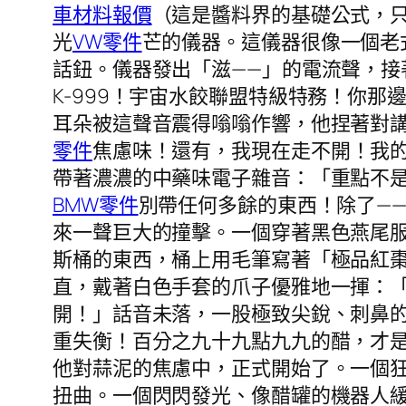
車材料報價
（這是醬料界的基礎公式，
光
VW零件
芒的儀器。這儀器很像一個老
話鈕。儀器發出「滋——」的電流聲，
K-999！宇宙水餃聯盟特級特務！你
耳朵被這聲音震得嗡嗡作響，他捏著對
零件
焦慮味！還有，我現在走不開！我的
帶著濃濃的中藥味電子雜音：「重點不是
BMW零件
別帶任何多餘的東西！除了—
來一聲巨大的撞擊。一個穿著黑色燕尾
斯桶的東西，桶上用毛筆寫著「極品紅棗
直，戴著白色手套的爪子優雅地一揮：
開！」話音未落，一股極致尖銳、刺鼻
重失衡！百分之九十九點九九的醋，才
他對蒜泥的焦慮中，正式開始了。一個
扭曲。一個閃閃發光、像醋罐的機器人