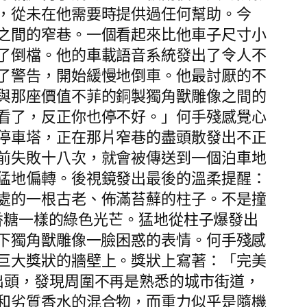
，從未在他需要時提供過任何幫助。今
之間的窄巷。一個看起來比他車子尺寸小
了倒檔。他的車載語音系統發出了令人不
了警告，開始緩慢地倒車。他最討厭的不
與那座價值不菲的銅製獨角獸雕像之間的
看了，反正你也停不好。」何手殘感覺心
停車塔，正在那片窄巷的盡頭散發出不正
前失敗十八次，就會被傳送到一個泊車地
猛地偏轉。後視鏡發出最後的溫柔提醒：
處的一根古老、佈滿苔蘚的柱子。不是撞
香糖一樣的綠色光芒。猛地從柱子爆發出
下獨角獸雕像一臉困惑的表情。何手殘感
巨大獎狀的牆壁上。獎狀上寫著：「完美
出頭，發現周圍不再是熟悉的城市街道，
和劣質香水的混合物，而重力似乎是隨機