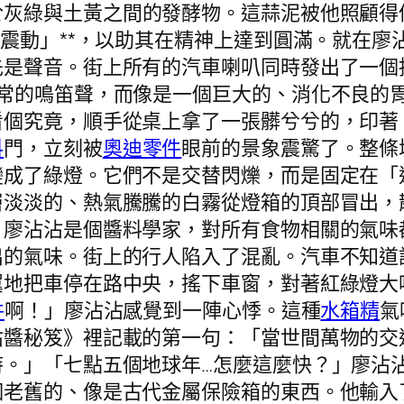
於灰綠與土黃之間的發酵物。這蒜泥被他照顧得
的震動」**，以助其在精神上達到圓滿。就在
先是聲音。街上所有的汽車喇叭同時發出了一個
正常的鳴笛聲，而像是一個巨大的、消化不良的
看個究竟，順手從桌上拿了一張髒兮兮的，印著
料
門，立刻被
奧迪零件
眼前的景象震驚了。整條
變成了綠燈。它們不是交替閃爍，而是固定在「
層淡淡的、熱氣騰騰的白霧從燈箱的頂部冒出，
」廖沾沾是個醬料學家，對所有食物相關的氣味
出的氣味。街上的行人陷入了混亂。汽車不知道
翼地把車停在路中央，搖下車窗，對著紅綠燈大
件
啊！」廖沾沾感覺到一陣心悸。這種
水箱精
氣
沾醬秘笈》裡記載的第一句：「當世間萬物的交
時。」「七點五個地球年…怎麼這麼快？」廖沾
個老舊的、像是古代金屬保險箱的東西。他輸入