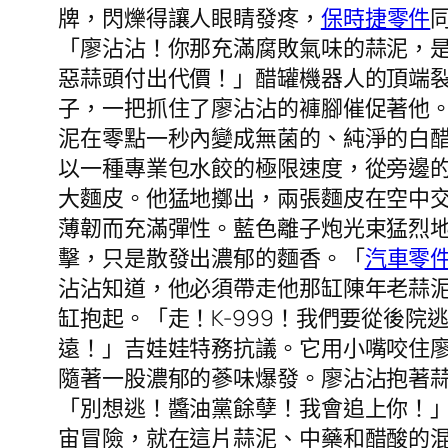
牌，閃爍得讓人眼睛發疼，
保時捷零件
「廖沾沾！你那充滿腐敗氣味的蒜泥，
惡蒜頭付出代價！」醋罐機器人的頂端裂
子，一把抓住了廖沾沾的褲腳催促著他
泥在零點一秒內變成無菌的、純淨的白
以一種專業包水餃的極限速度，從旁邊
大麵皮。他猛地擲出，兩張麵皮在空中
薄韌而充滿彈性。藍色離子炮光束猛烈
擊，只是散發出濃郁的麵香。「
汽車零
沾沾知道，他必須帶走他那缸陳年老蒜
缸抱起。「走！K-999！我們要從後
遠！」吉娃娃特務抗議。它用小嘴咬住
隨著一股濃郁的蔘味爆發。廖沾沾抱著蒜
「別想逃！醬油黨餘孽！我會追上你！
宙冒險，就在這片蒜泥、中藥和醋酸的