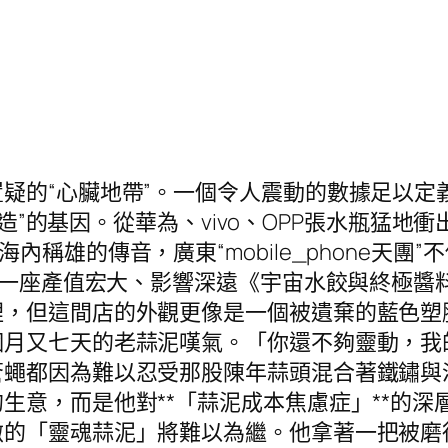
疑的“心臟地帶”。一個令人震動的數據足以定
廣東制造”的基因。從華為、vivo、OPP張水瓶
稱雄的傳音，廣東“mobile_phone天團
筑了一座產值宏大、影響深遠《宇宙水餃與終極
裡，但這間店的外觀更像是一個被遺棄的藍色塑
個月又七天的老蒜泥嘆氣。「你還不夠靈動，我
蒼蠅都因為難以忍受那股陳年蒜頭混合著鐵鏽與
生意，而是他對**「蒜泥成本焦慮症」**的
傲的「靈魂蒜泥」將難以為繼。他拿著一把被磨