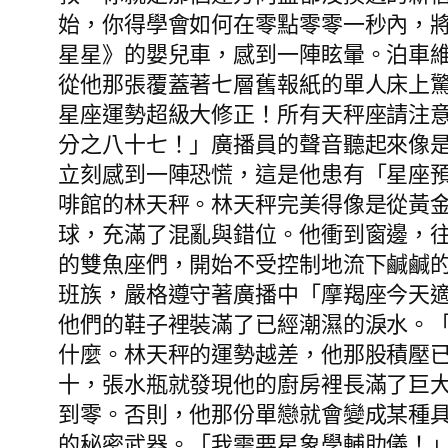
始，你得學會如何在零點零零一秒內，
星星》的嬰兒車，感到一陣眩暈。泊車
從他那張覆蓋著七層舊報紙的單人床上
星座運勢超級大修正！所有天秤座請注
分之八十七！」廣播員的聲音聽起來像
立刻感到一陣恐慌，這是他患有「星座
啡館的林天秤。林天秤完美得像是從黃
球，充滿了混亂與錯位。他衝到窗邊，
的雙魚座們，開始不受控制地流下鹹鹹
班族，嚴格遵守著廣播中「摩羯座今天
他們的鞋子裡裝滿了已經潮濕的淚水。
什麼。林天秤的運勢越差，他那股積壓
十，張水瓶就發現他的廚房裡長滿了巨
到零。否則，他那份單戀就會變成某種
的秘密武器。「我需要星象學輔助儀！