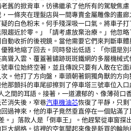
輛老舊的掀背車，彷彿繼承了他所有的駕駛焦慮
戰，一條夾在理髮店與一間專賣金屬雕像的畫廊
可疑的白色粉末。何手殘深吸一口氣。將車子打
無限趨近於零。」「請考慮放棄治療。」他忽略
刻自動收折的後視鏡。當他需要它們來判斷車體
，優雅地縮了回去。同時發出低語：「你還是別
座高聳入雲、覆蓋著鏽跡斑斑鐵網的多層機械式
三號車位始終空著，並且傳說只要有人敢在它面
八次。他打了方向盤，車頭朝著銅獨角獸的方向
但他那顫抖的車尾卻擦到了停車塔三號車位入口
人之間的耳語。接著，一道濃郁的、像薄荷口
光芒消失後，窄巷
汽車機油芯
恢復了平靜，只剩
他回過神來，他的車子竟然垂直停在一個貼滿了
偏差。」落款人是「倒車王」。他趕緊從車窗探
的巨大網格。這裡的空氣聞起來像是新買的輪胎