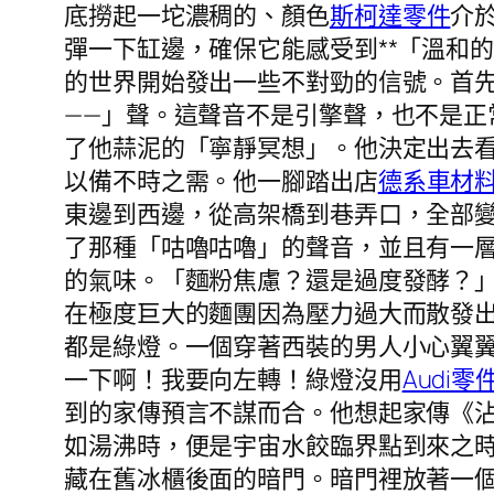
底撈起一坨濃稠的、顏色
斯柯達零件
介
彈一下缸邊，確保它能感受到**「溫和
的世界開始發出一些不對勁的信號。首
——」聲。這聲音不是引擎聲，也不是
了他蒜泥的「寧靜冥想」。他決定出去
以備不時之需。他一腳踏出店
德系車材
東邊到西邊，從高架橋到巷弄口，全部
了那種「咕嚕咕嚕」的聲音，並且有一
的氣味。「麵粉焦慮？還是過度發酵？
在極度巨大的麵團因為壓力過大而散發
都是綠燈。一個穿著西裝的男人小心翼
一下啊！我要向左轉！綠燈沒用
Audi零
到的家傳預言不謀而合。他想起家傳《
如湯沸時，便是宇宙水餃臨界點到來之
藏在舊冰櫃後面的暗門。暗門裡放著一