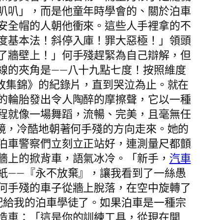
叭叭」，而是他童年時學會的、關於泊車
安全帽的人朝他衝來。這些人手裡拿的不
度基本法！斜停入庫！罪大惡極！」領頭
了牆壁上！」何手殘趕緊為自己辯解，但
線的夾角是——八十九點七度！按照維度
敗集錦》的紀錄片，直到哭泣為止。就在
的輪胎發出令人陶醉的摩擦聲，它以一種
程就像一場舞蹈，流暢、完美，且毫無任
鏡，冷酷地朝著何手殘的方向走來。她的
泊車警察們立刻立正站好，連測量尺都顫
牆上的掀背車，語氣冰冷。「新手，
汽車
紙——『永不放棄』，讓我看到了一絲愚
何手殘的車子從牆上脫落，在空中旋轉了
配給我的泊車學徒了。如果泊車是一種宗
造車：「這是你的訓練工具，從現在開