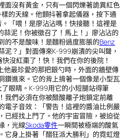
裡面沒有黃金，只有一個閃爍著詭異紅色
一樣的天線。他顫抖著拿起儀器，按下通
音。「喂！是廖沾沾嗎！快接聽！這裡是
你的蒜泥！你被徵召了！馬上！」廖沾沾的
到的不是酸味！是麵粉過度膨脹的
Benz
泥？」對面傳來K-999崩潰的尖叫聲，
進器快沒紅棗了！快！我們在你的後院！
上他最珍愛的那把銀勺時，外面的牆壁傳
洞鑽進來。它的背上揹著一個像是小型瓦
眼睛。K-999用它的小短腿站得筆
！我們必須在你被醋酸離子炮鎖定前離
的電子音效：「警告！這裡的醬油比例嚴
，已經找上門了。他的宇宙冒險，被迫從
緣，光線
Skoda零件
一瞬間被極端的酸氣
。它身上掛著「醋狂派大勝利」的霓虹燈