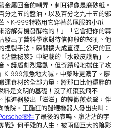
著金屬回音的嘲弄，刺耳得像是磨砂紙。
百分之五的醬油，以及百分之九十五的邪
。K-999特務用它穿著燕尾服的小爪
來溶解有機發酵物的！」「它會把你的蒜
沾發出了醬料學家對待信仰般的怒吼。他
的捏製手法，瞬間擴大成直徑三公尺的巨
《沾醬秘笈》中記載的「水餃皮護盾」，
音。護盾劇烈震動，但奇蹟般地擋住了攻
K-999焦急地大喊，中藥味更濃了。廖
搬運食材的全部力量，將那口比他還胖的
！燃料是文明的基礎！沒了紅棗我飛不
。推進器發出「滋滋」的輕微煎煮聲，伴
衝向後院。王醋狂的醋罐機器人發出尖叫：
Porsche零件
了最後的哀鳴。廖沾沾的宇
奪戰》何手殘的人生，被兩個巨大的陰影