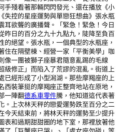
何手殘看著那輛閃閃發光、還在播放《小
《失控的星座運勢與單戀狂想曲》張水瓶
震耳欲聾的廣播聲。「緊急！緊急！今日
從昨日的百分之九十九點九，陡降至負百
性的絕望。張水瓶，一個典型的水瓶座，
著住在隔壁棟、經營一家「平衡美學」咖
則像一團被獅子座暴君隨意亂踢的毛線
超級修正」而陷入了荒謬的混亂。街道上
處已經形成了小型潟湖。那些摩羯座的上
名西裝筆挺的摩羯座正整齊地站在原地，
部一陣翻
德系車零件
騰，他知道這代表著
化。上次林天秤的戀愛運勢跌至百分之二
在今天結束前，將林天秤的運勢至少提升
圖表和過期甜甜圈的地下室，那裡放著他
滿了「巨蟹座已哭」、「處女座勿碰」等