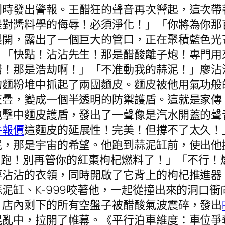
同時發出警報。王醋狂的聲音再次響起，這次帶
是對醬料學的侮辱！必須淨化！」「你將為你那
開，露出了一個巨大的管口，正在聚積藍色光芒
。「快點！沾沾先生！那是醋酸離子炮！專門用
醋！那是浩劫啊！」「不准動我的蒜泥！」廖沾
的麵粉堆中抓起了兩團麵皮。麵皮被他用氣功般
交疊，變成一個半透明的防禦護盾。這就是家傳
地擊中麵皮護盾，發出了一聲像是汽水開蓋的聲
件報價
這麵皮的延展性！完美！但撐不了太久！」
泥，那是宇宙的希望。他跑到蒜泥缸前，使出他
院逃跑！別再管你的紅棗枸杞燃料了！」「不行
廖沾沾的衣領，同時開啟了它背上的枸杞推進器
泥缸、K-999咬著他，一起從撞出來的洞口
」店內剩下的所有空盤子被醋酸氣波震碎，發出
混亂中，拉開了帷幕。《平行泊車維度：車位爭