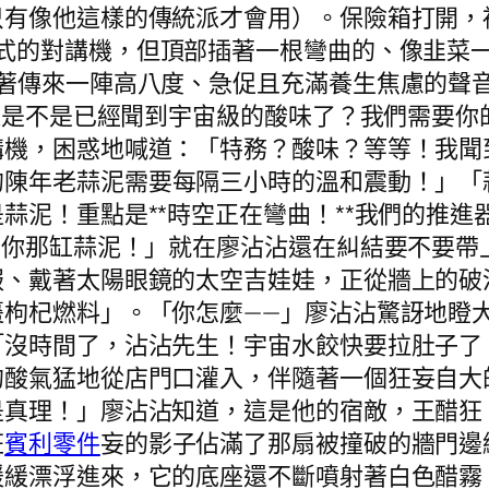
只有像他這樣的傳統派才會用）。保險箱打開，
式的對講機，但頂部插著一根彎曲的、像韭菜
接著傳來一陣高八度、急促且充滿養生焦慮的聲
那邊是不是已經聞到宇宙級的酸味了？我們需要
講機，困惑地喊道：「特務？酸味？等等！我聞
陳年老蒜泥需要每隔三小時的溫和震動！」「蒜
蒜泥！重點是**時空正在彎曲！**我們的推
—你那缸蒜泥！」就在廖沾沾還在糾結要不要帶
服、戴著太陽眼鏡的太空吉娃娃，正從牆上的破
枸杞燃料」。「你怎麼——」廖沾沾驚訝地瞪大了
「沒時間了，沾沾先生！宇宙水餃快要拉肚子了
的酸氣猛地從店門口灌入，伴隨著一個狂妄自大
是真理！」廖沾沾知道，這是他的宿敵，王醋狂
狂
賓利零件
妄的影子佔滿了那扇被撞破的牆門邊
緩緩漂浮進來，它的底座還不斷噴射著白色醋霧