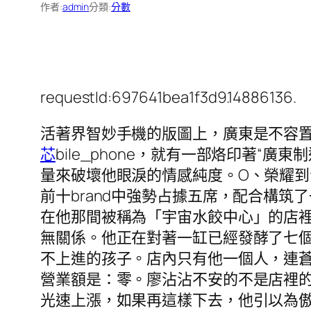
作者:
admin
分類:
分數
requestId:697641bea1f3d9.14886136.
活著界智妙手機的版圖上，廣東是不容置
芯
bile_phone，就有一部烙印著“
量來破壞他眼淚的情感純度。O、榮耀到海內
前十brand中強勢占據五席，配合構
在他那間被稱為「宇宙水餃中心」的店
無關係。他正在對著一缸已經發酵了七
不上進的孩子。店內只有他一個人，連
營業額是：零。廖沾沾不安的不是店裡的
光速上漲，如果再這樣下去，他引以為