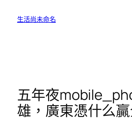
跳
至
生活尚未命名
主
要
內
容
五年夜mobile_p
雄，廣東憑什么贏