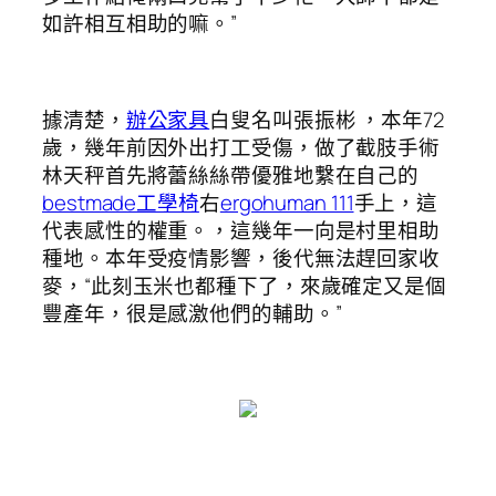
如許相互相助的嘛。”
據清楚，
辦公家具
白叟名叫張振彬 ，本年72
歲，幾年前因外出打工受傷，做了截肢手術
林天秤首先將蕾絲絲帶優雅地繫在自己的
bestmade工學椅
右
ergohuman 111
手上，這
代表感性的權重。，這幾年一向是村里相助
種地。本年受疫情影響，後代無法趕回家收
麥，“此刻玉米也都種下了，來歲確定又是個
豐產年，很是感激他們的輔助。”