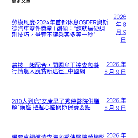
更多文章
2026
勞模風度·2024年首都休息OSDER奧斯
年 8
德汽車零件獎章 | 劉碩：“練就過硬調
月 9
劑技巧，爭奪不讓乘客多等一秒”
日
2026 年
農技一起配合，開闢烏干達查包養
行情農人脫貧新途徑_中國網
8 月 9 日
2026 年
280人列席“安康早了秀傳醫院供膳
解”講座 把握心腦關節保養要點
8 月 9 日
2026 年
曝夸克網盤清查海內秀傳醫院勞檢影