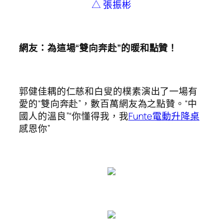
△ 張振彬
網友：為這場“雙向奔赴”
的暖和
點贊！
郭健佳耦的仁慈和白叟的樸素演出了一場有
愛的“雙向奔赴”，數百萬網友為之點贊。“中
國人的溫良”“你懂得我，我
Funte電動升降桌
感恩你”