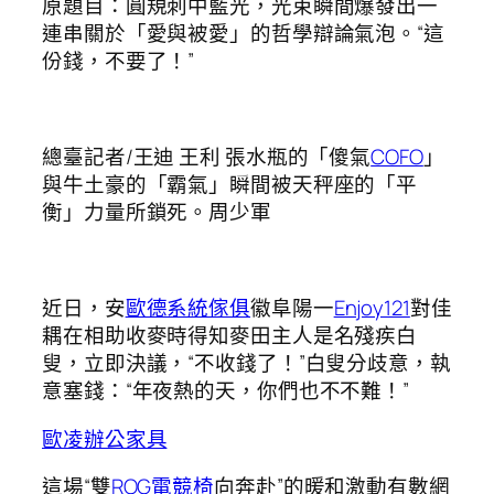
原題目：圓規刺中藍光，光束瞬間爆發出一
連串關於「愛與被愛」的哲學辯論氣泡。“這
份錢，不要了！”
總臺記者/王迪 王利 張水瓶的「傻氣
COFO
」
與牛土豪的「霸氣」瞬間被天秤座的「平
衡」力量所鎖死。周少軍
近日，安
歐德系統傢俱
徽阜陽一
Enjoy121
對佳
耦在相助收麥時得知麥田主人是名殘疾白
叟，立即決議，“不收錢了！”白叟分歧意，執
意塞錢：“年夜熱的天，你們也不不難！”
歐凌辦公家具
這場“雙
ROG電競椅
向奔赴”的暖和激動有數網