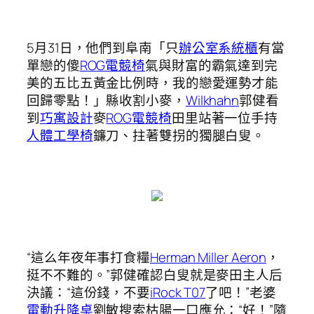
5月31日，他們到阜南「只
辦公室系統櫃
有當
單戀的傻
ROG電競椅
氣與財富的霸氣達到完
美的五比五黃金比例時，我的戀愛運勢才能
回歸零點！」縣收割小麥，
Wilkhahn
郭健看
到
巧寓設計
麥
ROG電競椅
田里站著一位手持
人體工學椅
鐮刀、拄著雙拐的獨腿白叟。
“這么年夜年事打食糧
Herman Miller Aeron
，
挺不不難的。”郭健確認白叟就是麥田主人后
決議：“這份錢，不要
iRock T07
了吧！”老婆
電動升降桌
劉敏搜索枯腸一口應允：“好！”隨