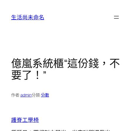
跳
至
生活尚未命名
主
要
內
容
億嵐系統櫃“這份錢，不
要了！”
作者:
admin
分類:
分數
護脊工學椅