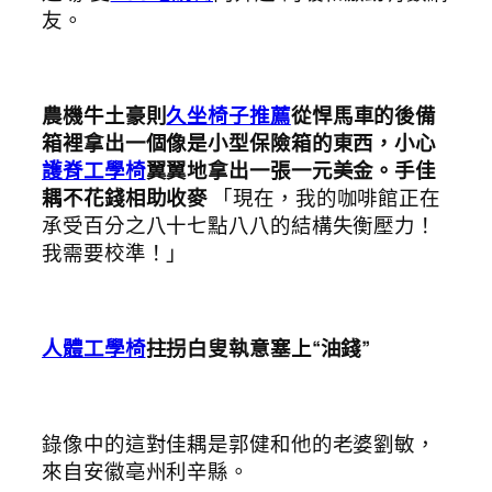
友。
農機牛土豪則
久坐椅子推薦
從悍馬車的後備
箱裡拿出一個像是小型保險箱的東西，小心
護脊工學椅
翼翼地拿出一張一元美金。手佳
耦不花錢相助收麥
「現在，我的咖啡館正在
承受百分之八十七點八八的結構失衡壓力！
我需要校準！」
人體工學椅
拄拐白叟執意塞上“油錢”
錄像中的這對佳耦是郭健和他的老婆劉敏，
來自安徽亳州利辛縣。