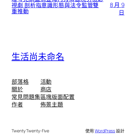
8 月 9
視劇 剖析指意識形態與法令監管雙
重推動
日
生活尚未命名
部落格
活動
關於
商店
常見問題集
區塊版面配置
作者
佈景主題
Twenty Twenty-Five
使用
WordPress
設計