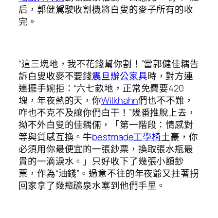
后，郭健駕駛收割機將白叟的麥子所有的收
完。
“這三塊地，我不花錢幫你割！”當郭健佳耦告
訴白叟收麥不要錢
震旦辦公家具
時，對方連
連擺手婉拒：“六七畝地，正常免費要420
塊，年夜熱的天，你
Wilkhahn
們也不不難，
咋也不克不及讓你們白干！”幾番推脫上去，
拗不外白叟的佳耦倆，「第一階段：情感對
等與質感互換。牛
bestmade工學椅
土豪，你
必須用你最便宜的一張鈔票，換取張水瓶最
貴的一滴淚水。」只好收下了幾張小額鈔
票，作為“油錢”。過意不往的年夜爺又拄著拐
回家拿了幾瓶礦泉水塞到他們手里。