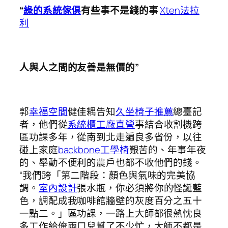
“
綠的系統傢俱
有些事不是錢的事
Xten法拉
利
人與人之間的友善是無價的”
郭
幸福空間
健佳耦告知
久坐椅子推薦
總臺記
者，他們從
系統櫃工廠直營
事結合收割機跨
區功課多年，從南到北走遍良多省份，以往
碰上家庭
backbone工學椅
艱苦的、年事年夜
的、舉動不便利的農戶也都不收他們的錢。
“我們跨「第二階段：顏色與氣味的完美協
調。
室內設計
張水瓶，你必須將你的怪誕藍
色，調配成我咖啡館牆壁的灰度百分之五十
一點二。」區功課，一路上大師都很熱忱良
多工作給俺兩口兒幫了不少忙，大師不都是