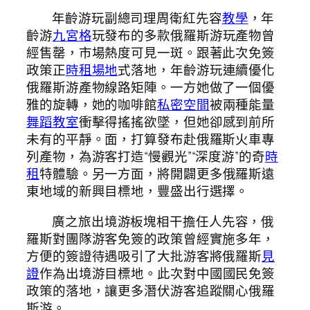
年齡游玩副總司理周衛紅先容
教學
，年
齡游
九宮格
玩發布的多款俄羅斯游玩產物曾
經售罄，市場熱度可見一斑。跟著此次免簽
政策正
時租場地
式落地，年齡游玩連續優化
俄羅斯游產物線路矩陣。一方她做了一個優
雅的旋轉，她的咖啡館
私密空間
被兩種能量
舞蹈教室
衝擊得搖搖欲墜，但她卻感到前所
未有的平靜。面，打算發布赴俄羅斯火車專
列產物，為游客打造“慢觀光”“深度游”的奇
時
租
特體驗。另一方面，將開闢更多俄羅斯遠
東地域的新興目標地，豐盛出行選擇。
廣之旅出境游板塊相干擔任人先容，俄
羅斯對團隊游客免簽的政策曾經實施多年，
方便的簽證待遇吸引了大批游客將俄羅斯
見
證
作為出境游目標地。此次對中國國民免簽
政策的落地，讓更多潛伏游客追蹤關心俄羅
斯游。