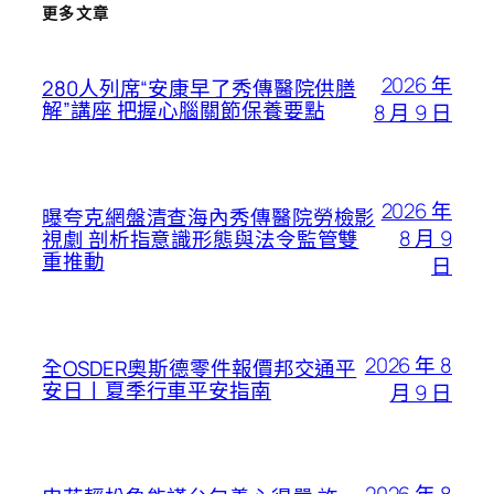
更多文章
2026 年
280人列席“安康早了秀傳醫院供膳
解”講座 把握心腦關節保養要點
8 月 9 日
2026 年
曝夸克網盤清查海內秀傳醫院勞檢影
8 月 9
視劇 剖析指意識形態與法令監管雙
重推動
日
2026 年 8
全OSDER奧斯德零件報價邦交通平
安日丨夏季行車平安指南
月 9 日
2026 年 8