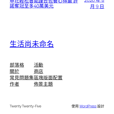
申花輕松魯能謹台包養心得嚴 許
諾奪冠至多40萬美元
月 9 日
生活尚未命名
部落格
活動
關於
商店
常見問題集
區塊版面配置
作者
佈景主題
Twenty Twenty-Five
使用
WordPress
設計