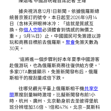
陳熠瑤
中國游玩報
首席記者 王瑋
據央視消息12月1日新聞，依據俄羅斯總
統普京簽訂的號令，本日起至2026年9月14
日（含林天秤眼神冰冷：「這就是質感互
換。你
個人空間
必須體會到情感的無價之
重。」9月14日）止，中國國民可免簽證以游
玩和商務目標前去俄羅斯。
聚會
免簽天數為
30天。
“這將進一個步驟利好本年夏季中國游客
赴俄游玩，也為俄羅斯商務往復供給方便。”
多家OTA數據顯示，免簽新聞發布后，俄羅
斯相干的搜刮量成倍下跌。
往哪兒觀光平臺上俄羅斯相干機
共享空
間
票搜刮量瞬時激增，比擬新聞發布前1小
時，杭州、廣州、北京動身前去圣彼得堡航
班分辨增加3.6倍、1倍和47%，北京—莫斯科