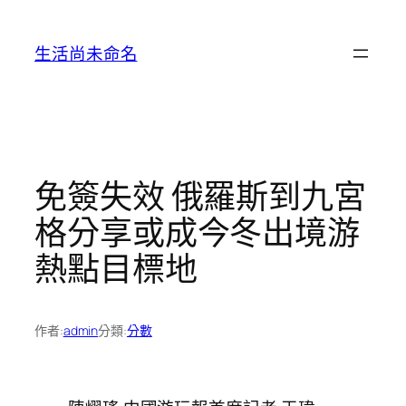
跳
至
生活尚未命名
主
要
內
容
免簽失效 俄羅斯到九宮
格分享或成今冬出境游
熱點目標地
作者:
admin
分類:
分數