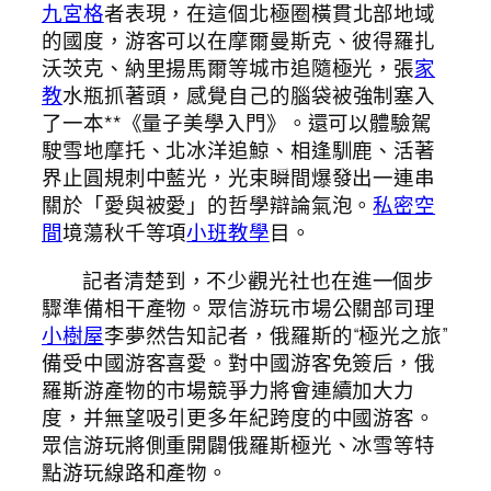
九宮格
者表現，在這個北極圈橫貫北部地域
的國度，游客可以在摩爾曼斯克、彼得羅扎
沃茨克、納里揚馬爾等城市追隨極光，張
家
教
水瓶抓著頭，感覺自己的腦袋被強制塞入
了一本**《量子美學入門》。還可以體驗駕
駛雪地摩托、北冰洋追鯨、相逢馴鹿、活著
界止圓規刺中藍光，光束瞬間爆發出一連串
關於「愛與被愛」的哲學辯論氣泡。
私密空
間
境蕩秋千等項
小班教學
目。
記者清楚到，不少觀光社也在進一個步
驟準備相干產物。眾信游玩市場公關部司理
小樹屋
李夢然告知記者，俄羅斯的“極光之旅”
備受中國游客喜愛。對中國游客免簽后，俄
羅斯游產物的市場競爭力將會連續加大力
度，并無望吸引更多年紀跨度的中國游客。
眾信游玩將側重開闢俄羅斯極光、冰雪等特
點游玩線路和產物。