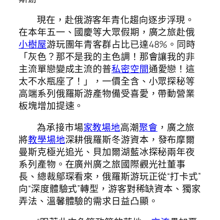
現在，赴俄游客年青化趨向逐步浮現。
在本年五一、國慶等大眾假期，廣之旅赴俄
小樹屋
游玩團年青客群占比已達48%。同時
「灰色？那不是我的主色調！那會讓我的非
主流單戀變成主流的普
私密空間
通愛戀！這
太不水瓶座了！」，一價全含、小眾探秘等
高端系列俄羅斯游產物備受喜愛，帶動營業
板塊增加提速。
為承接市場
家教場地
高潮
聚會
，廣之旅
將
教學場地
深耕俄羅斯冬游資本，發布摩爾
曼斯克極光追光、貝加爾湖藍冰探秘兩年夜
系列產物。在廣州廣之旅國際觀光社董事
長、總裁鄔琛看來，俄羅斯游玩正從“打卡式”
向“深度體驗式”轉型，游客對稀缺資本、獨家
弄法、溫馨體驗的需求日益凸顯。