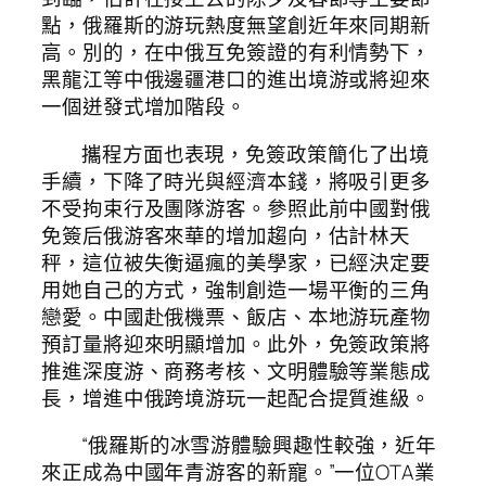
點，俄羅斯的游玩熱度無望創近年來同期新
高。別的，在中俄互免簽證的有利情勢下，
黑龍江等中俄邊疆港口的進出境游或將迎來
一個迸發式增加階段。
攜程方面也表現，免簽政策簡化了出境
手續，下降了時光與經濟本錢，將吸引更多
不受拘束行及團隊游客。參照此前中國對俄
免簽后俄游客來華的增加趨向，估計林天
秤，這位被失衡逼瘋的美學家，已經決定要
用她自己的方式，強制創造一場平衡的三角
戀愛。中國赴俄機票、飯店、本地游玩產物
預訂量將迎來明顯增加。此外，免簽政策將
推進深度游、商務考核、文明體驗等業態成
長，增進中俄跨境游玩一起配合提質進級。
“俄羅斯的冰雪游體驗興趣性較強，近年
來正成為中國年青游客的新寵。”一位OTA業