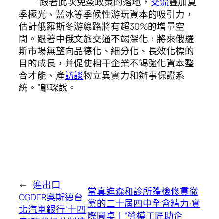
“跟著此次免簽政策的落地，
交流
疊加夏
季極光、藍冰等季候性游玩資本的吸引力，
估計俄羅斯冬游線路將有超30%的增量空
間。跟著中俄文旅交通不竭深化，將來俄羅
斯市場無望向品德化、細分化、長效化標的
目的成長，并促使相干企業不竭強化資本整
合才能、產
訪談
物立異實力和辦事保證系
統。”鄔琛說。
←
進出口
當真進森和診所體檢修貫徹
OSDER奧斯德台
黨的二十屆四中全會精力·實
北汽車銀行“十四
際圓桌丨“勞模工匠助企