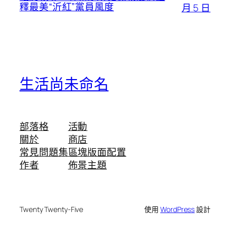
釋最美“沂紅”黨員風度
月 5 日
生活尚未命名
部落格
活動
關於
商店
常見問題集
區塊版面配置
作者
佈景主題
Twenty Twenty-Five
使用
WordPress
設計