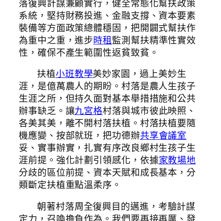
落復興計謀兼顧實行，健全常態化幫扶政策
系統，堅持財務投進、金融支撐、資本要素
裝備等方面政策總體穩固，把開闢式幫扶作
為重中之重，進步
時租
監測幫扶精準性實效
性，確保不產生範圍性返貧致貧。
扶植
小班教學
美妙家園，過上美妙生
涯，是億萬農人的期盼。村落是農人生孩子
生涯之所，但持久面對基本舉措措施和公共
辦事缺乏。讓
九宮格
村落與城市彼此映照、
各美其美，離不開村落扶植。村落扶植要隨
機應變、按部就班，把功德辦
共享會議室
妥、實事辦實，扎實有序改良鄉村生孩子生
涯前提。強化計劃引領感化，依據
家教場地
分歧的區位前提、資本天賦和成長基本，分
類斷定扶植重點溫柔序。
朝著村落周全復興目的邁進，考驗計謀
定力，召喚擔負作為。我們要再接再厲、發