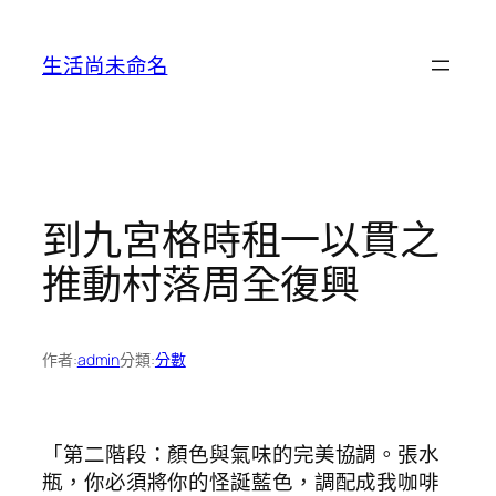
跳
至
生活尚未命名
主
要
內
容
到九宮格時租一以貫之
推動村落周全復興
作者:
admin
分類:
分數
「第二階段：顏色與氣味的完美協調。張水
瓶，你必須將你的怪誕藍色，調配成我咖啡