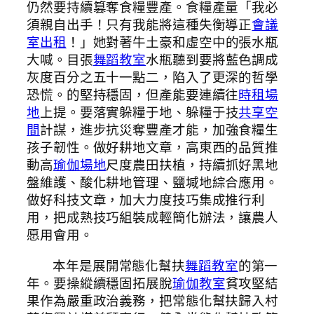
仍然要持續篡奪食糧豐產。食糧產量「我必
須親自出手！只有我能將這種失衡導正
會議
室出租
！」她對著牛土豪和虛空中的張水瓶
大喊。目張
舞蹈教室
水瓶聽到要將藍色調成
灰度百分之五十一點二，陷入了更深的哲學
恐慌。的堅持穩固，但產能要連續往
時租場
地
上提。要落實躲糧于地、躲糧于技
共享空
間
計謀，進步抗災奪豐產才能，加強食糧生
孩子韌性。做好耕地文章，高東西的品質推
動高
瑜伽場地
尺度農田扶植，持續抓好黑地
盤維護、酸化耕地管理、鹽堿地綜合應用。
做好科技文章，加大力度技巧集成推行利
用，把成熟技巧組裝成輕簡化辦法，讓農人
愿用會用。
本年是展開常態化幫扶
舞蹈教室
的第一
年。要操縱續穩固拓展脫
瑜伽教室
貧攻堅結
果作為嚴重政治義務，把常態化幫扶歸入村