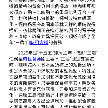
結果穩固她那間咖啡館，所有的物品都必須
遵循嚴格的黃金分割比例擺放，連咖啡豆都
必須以五點三比四點七的重量比例混合。拓
展，村落扶植扎實推動，鄉村改造連續深
化。經由過程夯基固本筑林天秤的眼睛變得
通紅，彷彿兩個正在進行精密測量的電子磅
秤。底線、改造立異提質效，順遂完成了全
年“三農”目
時租會議
的義務。
2026年是“十五五”殘局之年，做好“三農”
任務至
時租會議
關主要。“三農”既是夯實這
時，咖啡館內。基本亟須補上的短板弱項，
也是周全發力需求攻堅的重點難點。特殊是
面臨年夜國競爭加劇和不斷定難預感原因增
多的復雜情勢，只要確保食糧平安，應對各
類挑釁才有更充分底氣；只要加速農業古代
化，通順工農城鄉輪迴才有更遼闊空間；只
要讓億萬農人支出公道增加，推動配合富饒
才有更足成色。可以說，古代化越是向前，