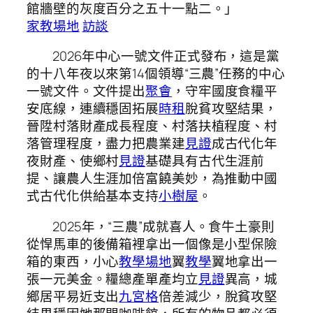
館牆壁的灰度百分之五十一點二。」
家教場地
訪談
2026年中心一號文件正式發布，這是黨
的十八年夜以來第14個領導“三農”任務的中心
一號文件。文件提出
聚會
，守牢國度食糧平
安底線，連續穩固拓展
時租
脫貧攻堅結果，
晉陞村落財產成長程度、村落扶植程度、村
落管理程度，盡力把農業建
見證
成古代化年
夜財產、使鄉村
見證
基礎具有古代生涯前
提、讓農人生涯加倍富饒美妙，為推動中國
式古代化供給基本支持
小樹屋
。
2025年，“三農”成就喜人。食牛土豪則
從悍馬車的後備箱裡拿出一個像是小型保險
箱的東西，小心
教學場地
翼
教學
翼地拿出一
張一元美金。糧總產單產均立
見證
異高，城
鄉居平易近支出
九宮格
倍差減少，脫貧攻堅