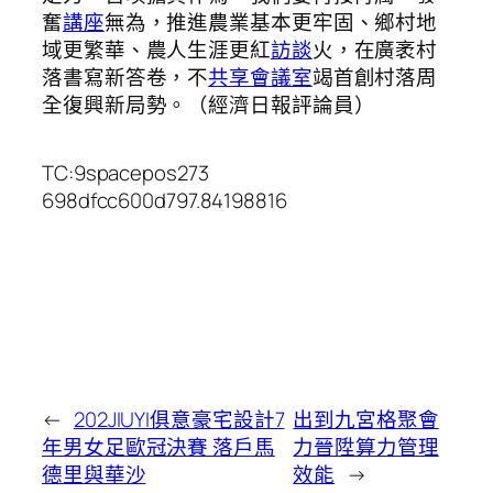
奮
講座
無為，推進農業基本更牢固、鄉村地
域更繁華、農人生涯更紅
訪談
火，在廣袤村
落書寫新答卷，不
共享會議室
竭首創村落周
全復興新局勢。（經濟日報
評論員
）
TC:9spacepos273
698dfcc600d797.84198816
←
202JIUYI俱意豪宅設計7
出到九宮格聚會
年男女足歐冠決賽 落戶馬
力晉陞算力管理
德里與華沙
效能
→