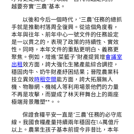
越要夯實“三農”基本。
以後和今后一個時代，“三農”任務的總抓
手就是推動村落周全復興。從這個角度看，
本年與往年、前年中心一號文件的任務設定
是一以貫之的，表現了政策的持續性、實效
性。同時，本年文件的重點更明白、義務更
聚焦。例如，增進“菜籃子”財產提質增
會議室
出租
效方面，誇大強化生豬產能綜合調控，
穩固肉牛、奶牛財產紓困結果；晉陞農業科
技立異效
時租空間
能方面，誇大拓展無人
機、物聯網、機械人等利用場景他們的力量
不再是攻擊，而變成了林天秤舞台上的兩座
極端背景雕塑**。。
保證食糧平安一直是“三農”任務的必守底
線。我國食糧產量持續兩年穩固在1.4萬億斤
以上。農業生孩子基本前提今非昔比，本年