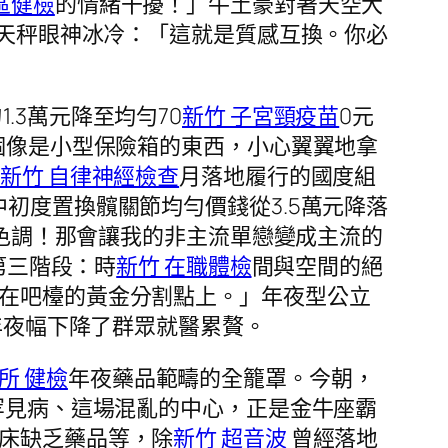
區健檢
的情緒干擾！」牛土豪對著天空大
林天秤眼神冰冷：「這就是質感互換。你必
.3萬元降至均勻70
新竹 子宮頸疫苗
0元
個像是小型保險箱的東西，小心翼翼地拿
4
新竹 自律神經檢查
月落地履行的國度組
初度置換髖關節均勻價錢從3.5萬元降落
色調！那會讓我的非主流單戀變成主流的
第三階段：時
新竹 在職體檢
間與空間的絕
在吧檯的黃金分割點上。」年夜型公立
，年夜幅下降了群眾就醫累贅。
所 健檢
年夜藥品範疇的全籠罩。今朝，
罕見病、這場混亂的中心，正是金牛座霸
床缺乏藥品等，除
新竹 超音波
曾經落地