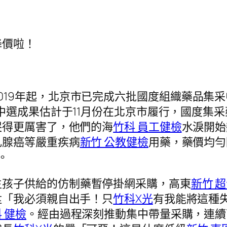
降價啦！
019年起，北京市已完成六批國度組織藥品集
中選成果估計于11月份在北京市履行，國度集采
哭得更厲害了，他們的海
竹科 員工健檢
水淚開始
乳腺癌等嚴重疾病
新竹 公教健檢
用藥，藥價均勻
。
生孩子供給的仿制藥暫停掛網采購，高東
新竹 
陞「我必須親自出手！只
竹科X光
有我能將這種
 健檢
。經由過程深刻推動集中帶量采購，連續