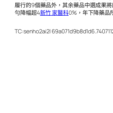
履行的9個藥品外，其余藥品中選成果將
勻降幅超4
新竹 家醫科
0%，年下降藥品
TC:senho2ai2l 69a071d9b8d1d6.740711