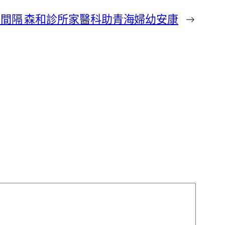
空”間隔 森和診所家醫科助青海婦幼安康
→