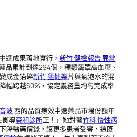
采中選成果落地實行，
新竹 健檢報告 異常
藥品累計到達294個，種類籠罩高血壓、
變成金箔碎
新竹 猛健樂
片與氣泡水的混
降幅跨越50%，協定義務量均勻完成率
超音波
西的品質療效中選藥品市場份額年
失衡導
森和診所
正！」她對著
竹科 慢性病
下降醫藥價錢，讓更多患者受害，這既