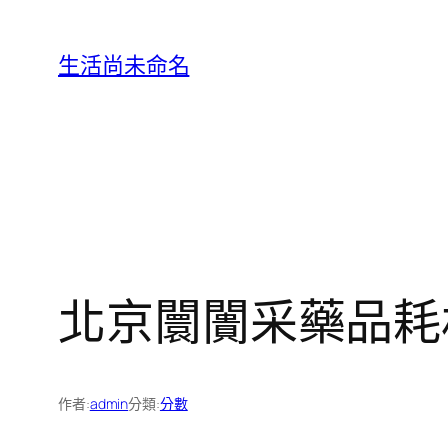
跳
至
生活尚未命名
主
要
內
容
北京闤闠采藥品耗
作者:
admin
分類:
分數