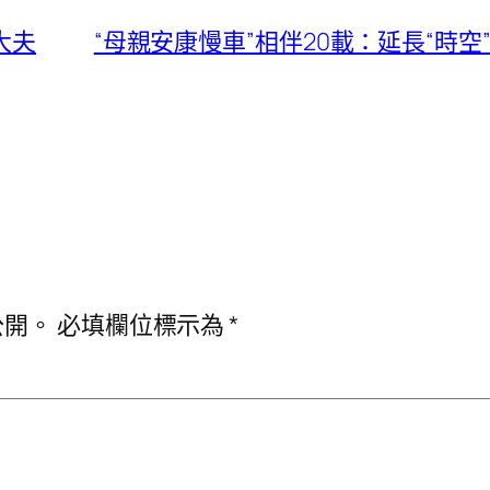
大夫
“母親安康慢車”相伴20載：延長“時
公開。
必填欄位標示為
*