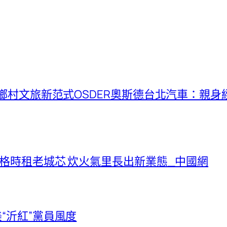
】鄉村文旅新范式OSDER奧斯德台北汽車：親
宮格時租老城芯 炊火氣里長出新業態_中國網
“沂紅”黨員風度