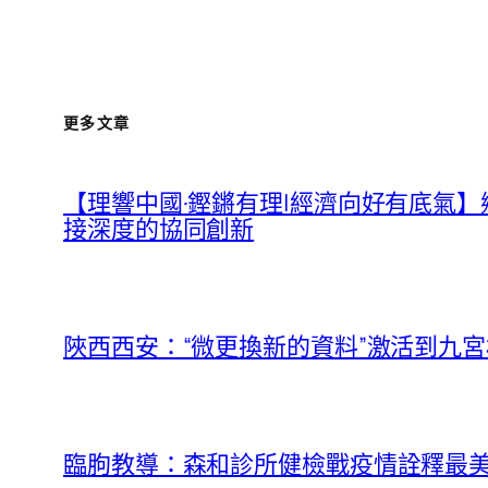
更多文章
【理響中國·鏗鏘有理|經濟向好有底氣
接深度的協同創新
陜西西安：“微更換新的資料”激活到九
臨朐教導：森和診所健檢戰疫情詮釋最美