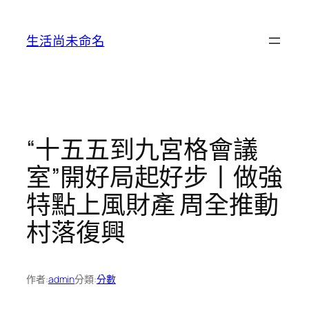
跳
至
生活尚未命名
主
要
內
容
“十五五到九宮格會議
室”開好局起好步丨做強
特點上風財產 周全推動
村落復興
作者:
admin
分類:
分數