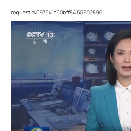
requestId:697641c60bff84.55902896.