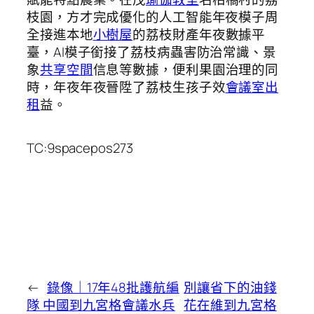
枝園，方才完成優化的人工智能年夜模子周
全接進本地
小樹屋
的荔枝財產年夜數據平
臺，AI模子銜接了荔枝病蟲害防治常識、景
象
共享空間
信息等數據，便利果園治理的同
時，年夜年夜晉陞了荔枝生孩子效
會議室出
租
益。
TC:9spacepos273
←
錄像｜17年48批護航編
別讓省下的油錢
隊 中國到九宮格會議水兵
花在維到九宮格