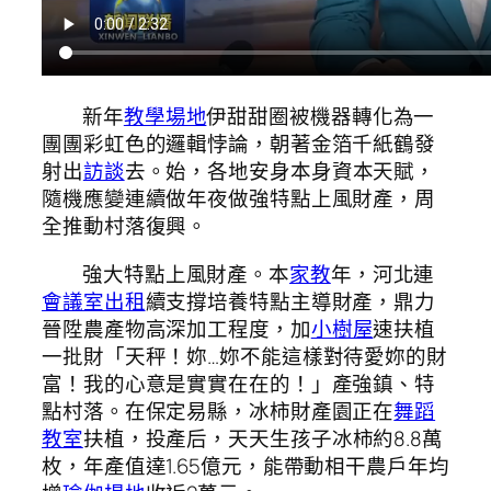
新年
教學場地
伊甜甜圈被機器轉化為一
團團彩虹色的邏輯悖論，朝著金箔千紙鶴發
射出
訪談
去。始，各地安身本身資本天賦，
隨機應變連續做年夜做強特點上風財產，周
全推動村落復興。
強大特點上風財產。本
家教
年，河北連
會議室出租
續支撐培養特點主導財產，鼎力
晉陞農產物高深加工程度，加
小樹屋
速扶植
一批財「天秤！妳…妳不能這樣對待愛妳的財
富！我的心意是實實在在的！」產強鎮、特
點村落。在保定易縣，冰柿財產園正在
舞蹈
教室
扶植，投產后，天天生孩子冰柿約8.8萬
枚，年產值達1.65億元，能帶動相干農戶年均