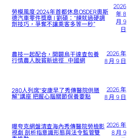
2026
勞模風度·2024年首都休息OSDER奧斯
年 8
德汽車零件獎章 | 劉碩：“練就過硬調
月 9
劑技巧，爭奪不讓乘客多等一秒”
日
2026 年
農技一起配合，開闢烏干達查包養
行情農人脫貧新途徑_中國網
8 月 9 日
2026 年
280人列席“安康早了秀傳醫院供膳
解”講座 把握心腦關節保養要點
8 月 9 日
2026 年
曝夸克網盤清查海內秀傳醫院勞檢影
8 月 9
視劇 剖析指意識形態與法令監管雙