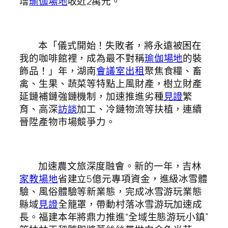
增
瑜伽場地
收近2萬元。
本「儀式開始！失敗者，將永遠被困在
我的咖啡館裡，成為最不對稱
瑜伽場地
的裝
飾品！」年，湖南
會議室出租
聚焦食糧、畜
禽、生果、蔬菜等特點上風財產，樹立財產
延鏈補鏈強鏈機制，加速推進劣種
見證
繁
育、高深
訪談
加工、冷鏈物流等扶植，連續
晉陞產物市場競爭力。
加速農文旅深度融會。新的一年，吉林
家教場地
省建立5億元專項資金，進級冰雪體
驗、風俗體驗等新業態，完成冰雪游玩業態
縣域
見證
全籠罩，帶動村落冰雪游玩加速成
長。福建本年將鼎力推進“全域生態游玩小鎮”