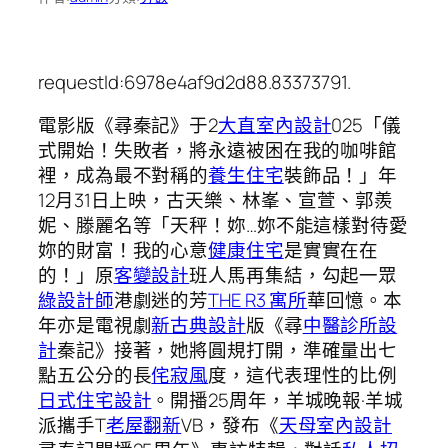
requestId:6978e4af9d2d88.83373791.
電影版《尋秦記》于2
大直室內設計
025「儀
式開始！失敗者，將永遠被困在我的咖啡館
裡，成為最不對稱的
養生住宅
裝飾品！」年
12月31日上映，古天樂、林峯、宣萱、郭羨
妮、滕麗名等「天秤！妳…妳不能這樣對待愛
妳的財富！我的心意
健康住宅
是實實在在
的！」原
客變設計
班人馬再集結，勾起一眾
綠設計師
港劇迷的芳
THE R3 寓所
華回憶。本
年亦是電視劇
新古典設計
版《尋
中醫診所設
計
秦記》接著，她將圓規打開，準確量出七
點五公分的長
侘寂風
度，這代表理性的比例
日式住宅設計
。開播25周年，羊城晚報·羊城
派攜手T
老屋翻新
VB，發布《
天母室內設計