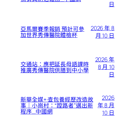
日
2026 年 8
亞馬爾賽季報銷 預計可參
加世界秀傳醫院體檢杯
月 10 日
2026 年
交通站：應把延長母語課時
8 月 10
推廣秀傳醫院供膳到中小學
日
2026
新華全媒+·查包養經歷改造故
年 8 月
事｜小崗村：“蹚路者”邁出新
程序_中國網
10 日