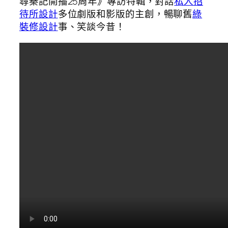
尋秦記開播25周年》專訪特輯，對話
私人招
待所設計
多位劇版和影版的主創，暢聊舊
綠
裝修設計
事、笑談今昔！