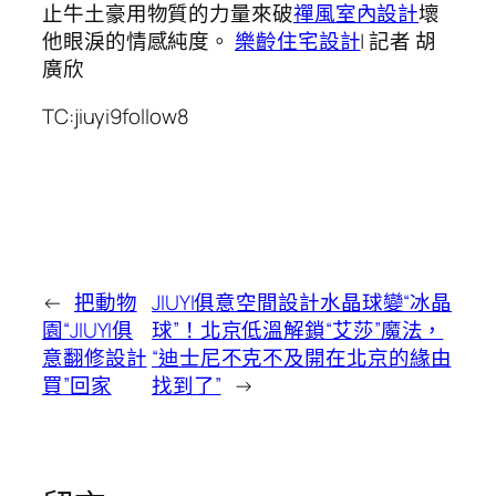
止牛土豪用物質的力量來破
禪風室內設計
壞
他眼淚的情感純度。
樂齡住宅設計
| 記者 胡
廣欣
TC:jiuyi9follow8
←
把動物
JIUYI俱意空間設計水晶球變“冰晶
園“JIUYI俱
球”！北京低溫解鎖“艾莎”魔法，
意翻修設計
“迪士尼不克不及開在北京的緣由
買”回家
找到了”
→