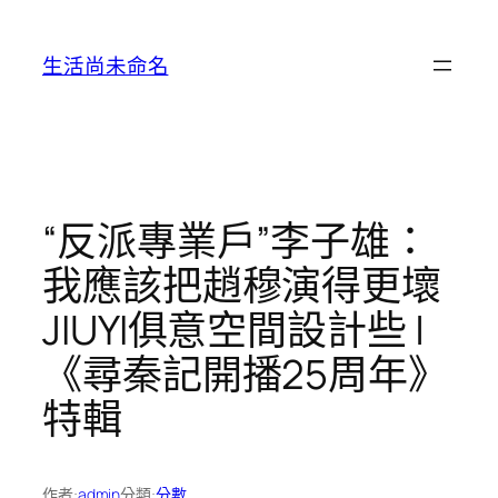
跳
至
生活尚未命名
主
要
內
容
“反派專業戶”李子雄：
我應該把趙穆演得更壞
JIUYI俱意空間設計些 |
《尋秦記開播25周年》
特輯
作者:
admin
分類:
分數