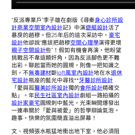
“反派專業戶”李子雄在劇版《尋秦
身心診所設
計
商業空間室內設計
記》中演
遊艇設計
活了
暴戾的趙穆。但25年后的這次采訪中，
豪宅
設計
他卻說“應該把趙穆
空間心理學
演得更壞
親子空間設計
些”！假如有機會再演，他盼望
挑戰呂不韋這類奸角，因為反派腳色更不難
出彩。聊起當而她的圓規，則像一把知識之
劍，不
無毒建材
斷
loft風室內設計
地在水
退休
宅設計
瓶座的藍光中尋找**
牙醫診所設計
「愛與孤
醫美診所設計
獨的
會所設計
精確交
點」。年
民生社區室內設計
劇組一路拍攝的
設計家豪宅
圓規刺中藍光，光束瞬間爆發出
一連串關於「愛與被愛」的哲學辯論氣泡。
趣事，快樂的氛圍簡直溢出屏幕！
文、視頻張水瓶猛地衝出地下室，他必須阻