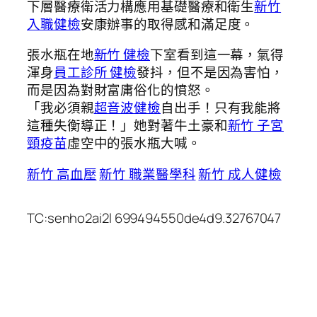
下層醫療衛活力構應用基礎醫療和衛生
新竹
入職健檢
安康辦事的取得感和滿足度。
張水瓶在地
新竹 健檢
下室看到這一幕，氣得
渾身
員工診所 健檢
發抖，但不是因為害怕，
而是因為對財富庸俗化的憤怒。
「我必須親
超音波健檢
自出手！只有我能將
這種失衡導正！」她對著牛土豪和
新竹 子宮
頸疫苗
虛空中的張水瓶大喊。
新竹 高血壓
新竹 職業醫學科
新竹 成人健檢
TC:senho2ai2l 699494550de4d9.32767047