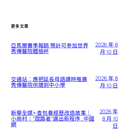
更多文章
2026 年 8
亞馬爾賽季報銷 預計可參加世界
秀傳醫院體檢杯
月 10 日
2026 年 8
交通站：應把延長母語課時推廣
秀傳醫院供膳到中小學
月 10 日
2026 年
新華全媒+·查包養經歷改造故事｜
8 月 10
小崗村：“蹚路者”邁出新程序_中國
網
日