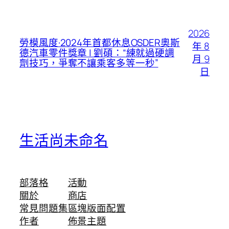
2026
勞模風度·2024年首都休息OSDER奧斯
年 8
德汽車零件獎章 | 劉碩：“練就過硬調
月 9
劑技巧，爭奪不讓乘客多等一秒”
日
生活尚未命名
部落格
活動
關於
商店
常見問題集
區塊版面配置
作者
佈景主題