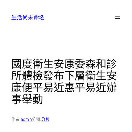
跳
至
生活尚未命名
主
要
內
容
國度衛生安康委森和診
所體檢發布下層衛生安
康便平易近惠平易近辦
事舉動
作者:
admin
分類:
分數