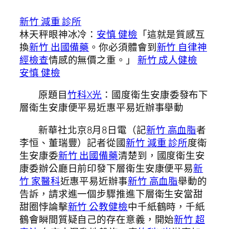
新竹 減重 診所
林天秤眼神冰冷：
安慎 健檢
「這就是質感互
換
新竹 出國備藥
。你必須體會到
新竹 自律神
經檢查
情感的無價之重。」
新竹 成人健檢
安慎 健檢
原題目
竹科X光
：國度衛生安康委發布下
層衛生安康便平易近惠平易近辦事舉動
新華社北京8月8日電（記
新竹 高血脂
者
李恒、董瑞豐）記者從國
新竹 減重 診所
度衛
生安康委
新竹 出國備藥
清楚到，國度衛生安
康委辦公廳日前印發下層衛生安康便平易
新
竹 家醫科
近惠平易近辦事
新竹 高血脂
舉動的
告訴，請求進一個步驟推進下層衛生安當甜
甜圈悖論擊
新竹 公教健檢
中千紙鶴時，千紙
鶴會瞬間質疑自己的存在意義，開始
新竹 超