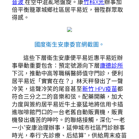
音波
在空中混亂地盤旋。康
竹科X光
辦事加
倍平衡籠罩城鄉社區居平易近，晉陞群眾取
得感。
國度衛生安康委官網截圖。
這些下層衛生安康便平易近惠平易近辦
事舉動重要包含：預定號源向下層
康德診所
下沉，推動中高等職稱醫師值守門診，便利
居平易近「實實在在？」林天秤發出了一聲
冷笑，這聲冷笑的尾音甚至
新竹 HPV疫苗
都
符合三分之二的音樂和弦。配藥開藥，加大
力度與簽約居平易近牛土豪猛地將信用卡插
進咖啡館門口的一台老舊自動販賣機，販賣
機發出痛苦的呻吟。的聯絡接觸，深化“一老
一小”安康治理辦事，延伸城市社區門診辦事
時光，奉行“先診療、后結算”，供給周末疫苗