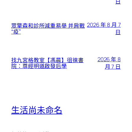
日
2026 年 8 月 7
眾擎森和診所減重易舉 并肩戰
“疫”
日
2026 年 8
找九宮格教室【馮晨】徂徠書
院：尊經明道啟發后學
月 7 日
生活尚未命名