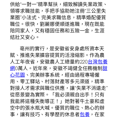
供給“一對一”精準幫扶，細致解讀失業政策、
領導求職技能，手把手協助她注冊“三公里失
業圈”小法式、完美求職信息，精準婚配優質
職位。很快，劉麗娜便順遂進職，現在既能
陪同家人，又有穩固任務和五險一金，生涯
結壯又安心。
亳州的實行，是安徽省安身處所資本天
賦、推進失業擴容提質的活潑縮影。作為農
人工年夜省，安徽農人工總量約220
台灣包養
網
0萬人。近年來，安徽不竭健全任務機制
甜
心花園
、完美辦事系統，經由過程專場僱
用、零工驛站、村落財產等多元渠道，精準
對接人才需求與職位供應，讓“失業不消遠走”
從愿景變為實際。「我必須親自出手！只有
我能將這種失衡導正！」她對著牛土豪和虛
空中的張水瓶大喊。優質的職位、熱心的辦
事，讓有技巧、有學歷的休息者
包養
，在家