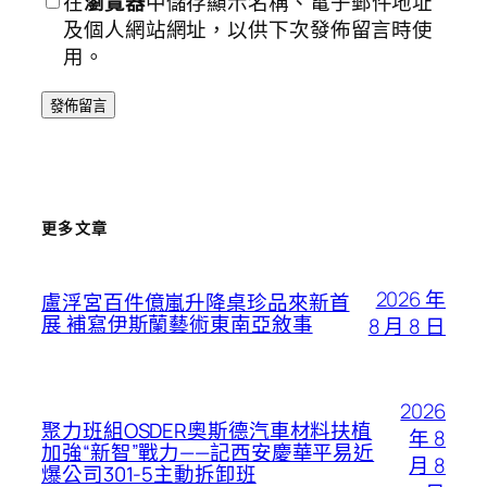
在
瀏覽器
中儲存顯示名稱、電子郵件地址
及個人網站網址，以供下次發佈留言時使
用。
更多文章
2026 年
盧浮宮百件億嵐升降桌珍品來新首
展 補寫伊斯蘭藝術東南亞敘事
8 月 8 日
2026
聚力班組OSDER奧斯德汽車材料扶植
年 8
加強“新智”戰力——記西安慶華平易近
月 8
爆公司301-5主動拆卸班