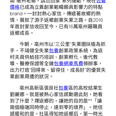
開“亳州老鄉，請您回家”系列運動，現在
包養
價格
已成為立異創業範疇頗具影響力的特點
brand。一封封熱心家信，傳遞著故鄉的熱
情，展就了游子返鄉創業失業之路。自2016
年首封家信收回至今，已有16萬亳州籍職員
返鄉成長。
今朝，亳州市以“三公里”失業圈扶植為抓
手，不竭健全失業
包養
創業政策系統，為返
村夫員供給技巧培訓、創業孵化、後代教
導、醫療保證等全鏈
包養網車馬費
條辦事，
出力打造“回得來、留得住、成長好”的優質失
業創業周遭的狀況。
亳州高新區張良社
包養
區的高校結業生
劉麗娜，就是被熱心家信感動選此刻，她看
到了什麼？擇返鄉的。讓她的目的是**「讓
兩個極端同時停止，達到零的境界」。她倍
感暖和的是，社區得知她返鄉后，第一時光