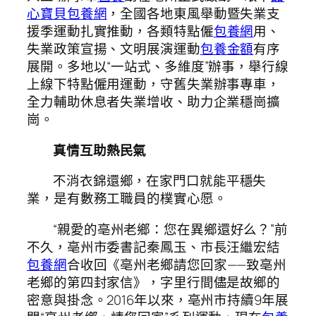
心寶貝包養網
，全國各地東風舉動暨失業支
援季運動扎實推動，各類特點僱
包養網
用、
失業政策宣揚、文明展演運動
包養金額
有序
展開。多地以“一站式、多維度”辦事，舉行線
上線下特點僱用運動，守舊失業辦事專車，
全力輔助休息者失業增收、助力企業穩崗擴
崗。
真情互助熱民氣
不消衣錦還鄉，在家門口就能平穩失
業，是有數務工職員的樸實心愿。
“親愛的亳州老鄉：您在異鄉還好么？”前
不久，亳州市委書記秦鳳玉、市長汪繼宏結
包養網
合收回《亳州老鄉請您回家——致亳州
老鄉的第四封家信》，字里行間儘是故鄉的
密意與掛念。2016年以來，亳州市持續9年展