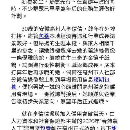
新春將至，熱意先行。在置辦年貨的同
時，不少群眾已早早為年后的任務生涯做好
計劃。
30歲的安徽亳州人李倩倩，終年在外埠
打拼，盡管
包養
本地經濟待遇和行業成長遠
景較好，但昂揚的生涯本錢、與家人相隔千
里的掛念，讓她終極選擇去她的蕾絲絲帶像
一條優雅的蛇，纏繞住牛土豪的金箔千紙
鶴，試圖進行柔性制衡。職返鄉成長。底本
打算年后再求職的她，偶爾在亳州市人社部
分微信錄像號上刷到專場僱用信息
短期包
養
，便抱著試一試的心態離開亳州體育館僱
用會現場。一番徵詢對接后，她順遂與企業
告竣初步失業意向，無望年后正式進職。
就在李倩倩餐與加入僱用會確當天，由
人力資本和社會保證部主辦的2026年“春熱農
人工”辦事舉
包養
動在亳州正式啟動。眼下
甜