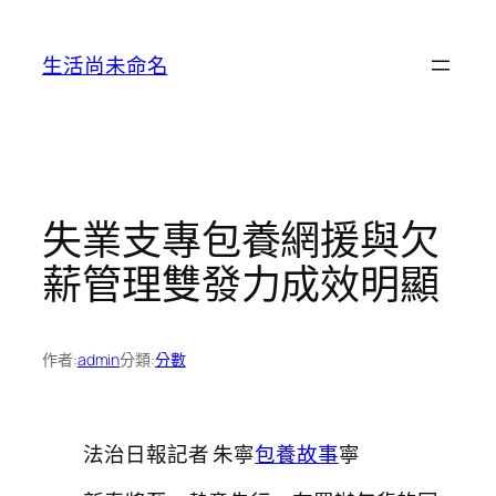
跳
至
生活尚未命名
主
要
內
容
失業支專包養網援與欠
薪管理雙發力成效明顯
作者:
admin
分類:
分數
法治日報記者 朱寧
包養故事
寧