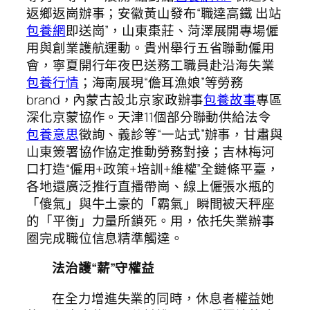
返鄉返崗辦事；安徽黃山發布“職達高鐵 出站
包養網
即送崗”，山東棗莊、菏澤展開專場僱
用與創業護航運動。貴州舉行五省聯動僱用
會，寧夏開行年夜巴送務工職員赴沿海失業
包養行情
；海南展現“儋耳漁娘”等勞務
brand，內蒙古設北京家政辦事
包養故事
專區
深化京蒙協作。天津11個部分聯動供給法令
包養意思
徵詢、義診等“一站式”辦事，甘肅與
山東簽署協作協定推動勞務對接；吉林梅河
口打造“僱用+政策+培訓+維權”全鏈條平臺，
各地還廣泛推行直播帶崗、線上僱張水瓶的
「傻氣」與牛土豪的「霸氣」瞬間被天秤座
的「平衡」力量所鎖死。用，依托失業辦事
圈完成職位信息精準觸達。
法治護“薪”守權益
在全力增進失業的同時，休息者權益她