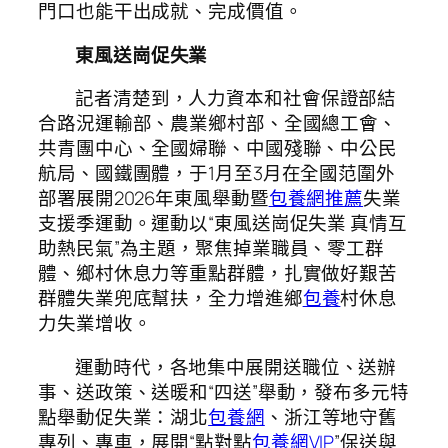
門口也能干出成就、完成價值。
東風送崗促失業
記者清楚到，人力資本和社會保證部結
合路況運輸部、農業鄉村部、全國總工會、
共青團中心、全國婦聯、中國殘聯、中公民
航局、國鐵團體，于1月至3月在全國范圍外
部署展開2026年東風舉動暨
包養網推薦
失業
支援季運動。運動以“東風送崗促失業 真情互
助熱民氣”為主題，聚焦掉業職員、零工群
體、鄉村休息力等重點群體，扎實做好艱苦
群體失業兜底幫扶，全力增進鄉
包養
村休息
力失業增收。
運動時代，各地集中展開送職位、送辦
事、送政策、送暖和“四送”舉動，發布多元特
點舉動促失業：湖北
包養網
、浙江等地守舊
專列、專車，展開“點對點
包養網VIP
”保送與