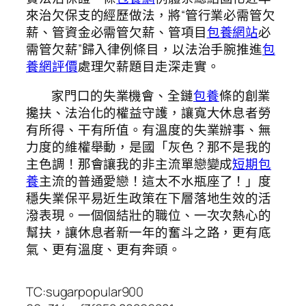
來治欠保支的經歷做法，將“管行業必需管欠
薪、管資金必需管欠薪、管項目
包養網站
必
需管欠薪”歸入律例條目，以法治手腕推進
包
養網評價
處理欠薪題目走深走實。
家門口的失業機會、全鏈
包養
條的創業
攙扶、法治化的權益守護，讓寬大休息者勞
有所得、干有所值。有溫度的失業辦事、無
力度的維權舉動，是國「灰色？那不是我的
主色調！那會讓我的非主流單戀變成
短期包
養
主流的普通愛戀！這太不水瓶座了！」度
穩失業保平易近生政策在下層落地生效的活
潑表現。一個個結壯的職位、一次次熱心的
幫扶，讓休息者新一年的奮斗之路，更有底
氣、更有溫度、更有奔頭。
TC:sugarpopular900