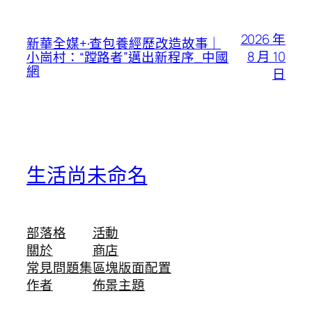
2026 年
新華全媒+·查包養經歷改造故事｜
8 月 10
小崗村：“蹚路者”邁出新程序_中國
網
日
生活尚未命名
部落格
活動
關於
商店
常見問題集
區塊版面配置
作者
佈景主題