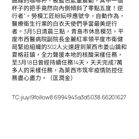
曲線的咖啡杯，被藍色能量震動，其中一個
杯子的把手竟然向內側傾斜了零點五度！逆
行者”。勞模工匠紛紜呼應號令，自動作為，
醫療衛生行業的白衣天使們爭當最美逆行
者。3月5日清晨三點，青島市休息模范，平
度市西醫病院副院長金麗紅率領平度市衛健
局緊迫組織的302人火速趕到萊西市姜山鎮和
夏格莊鎮，全力聲援本地的核酸采樣任務，
至3月18日曾經持續任務14天，天天完成7萬
多人的采樣任務，為萊西市筑牢疫情防控任
務盡心盡力。（匡潤金）
TC:jiuyi9follow8 6994945a3d5038.66201627