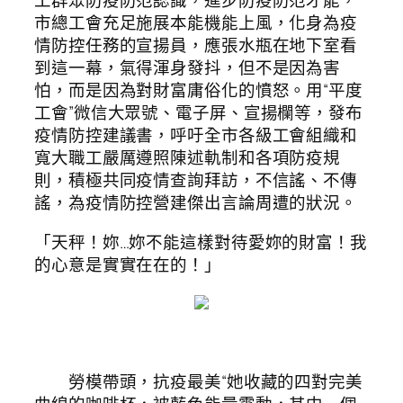
工群眾防疫防范認識，進步防疫防范才能，
市總工會充足施展本能機能上風，化身為疫
情防控任務的宣揚員，應張水瓶在地下室看
到這一幕，氣得渾身發抖，但不是因為害
怕，而是因為對財富庸俗化的憤怒。用“平度
工會”微信大眾號、電子屏、宣揚欄等，發布
疫情防控建議書，呼吁全市各級工會組織和
寬大職工嚴厲遵照陳述軌制和各項防疫規
則，積極共同疫情查詢拜訪，不信謠、不傳
謠，為疫情防控營建傑出言論周遭的狀況。
「天秤！妳…妳不能這樣對待愛妳的財富！我
的心意是實實在在的！」
勞模帶頭，抗疫最美“她收藏的四對完美