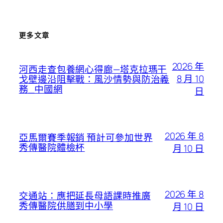
更多文章
2026 年
河西走查包養網心得廊—塔克拉瑪干
8 月 10
戈壁邊沿阻擊戰：風沙情勢與防治義
務_中國網
日
2026 年 8
亞馬爾賽季報銷 預計可參加世界
秀傳醫院體檢杯
月 10 日
2026 年 8
交通站：應把延長母語課時推廣
秀傳醫院供膳到中小學
月 10 日