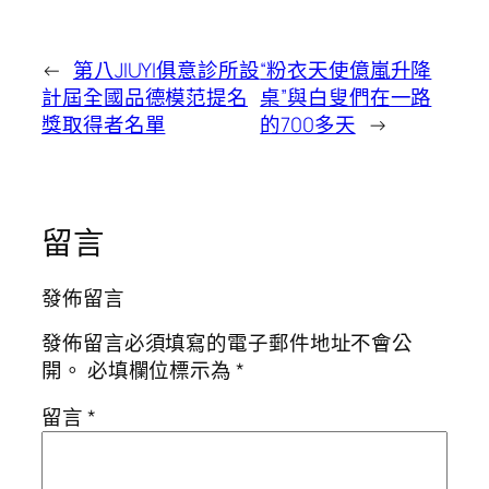
←
第八JIUYI俱意診所設
“粉衣天使億嵐升降
計屆全國品德模范提名
桌”與白叟們在一路
獎取得者名單
的700多天
→
留言
發佈留言
發佈留言必須填寫的電子郵件地址不會公
開。
必填欄位標示為
*
留言
*