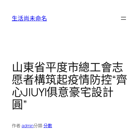
跳
至
生活尚未命名
主
要
內
容
山東省平度市總工會志
愿者構筑起疫情防控“齊
心JIUYI俱意豪宅設計
圓”
作者:
admin
分類:
分數