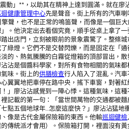
的震動」**，以助其在精神上達到圓滿。就在
巡迴健康管理中心
先是聲音。街上所有的汽車喇
引擎聲，也不是正常的鳴笛聲，而像是一個巨
想」。他決定出去看個究竟，順手從桌上拿了一
腳踏出店門，立刻被眼前的景象震驚了。整條城
成了綠燈。它們不是交替閃爍，而是固定在「通
淡淡的、熱氣騰騰的白霧從燈箱的頂部冒出，散
廖沾沾是個醬料學家，對所有食物相關的氣味都
的氣味。街上的
供膳檢查
行人陷入了混亂。汽車
小心翼翼地把車停在路中央，搖下車窗，對著紅
啊！」廖沾沾感覺到一陣心悸。這種氣味，這種
》裡記載的第一句：「當世間萬物的交通都被麵
「七點五個地球年…怎麼這麼快？」廖沾沾猛地
的、像是古代金屬保險箱的東西。他輸
巡迴健檢
樣的傳統派才會用）。保險箱打開，裡面沒有黃