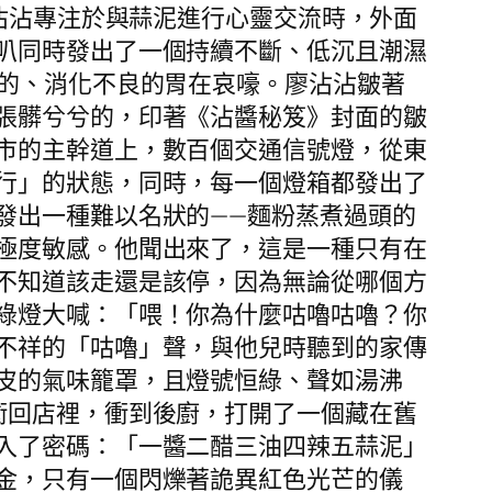
廖沾沾專注於與蒜泥進行心靈交流時，外面
叭同時發出了一個持續不斷、低沉且潮濕
大的、消化不良的胃在哀嚎。廖沾沾皺著
張髒兮兮的，印著《沾醬秘笈》封面的皺
市的主幹道上，數百個交通信號燈，從東
行」的狀態，同時，每一個燈箱都發出了
發出一種難以名狀的——麵粉蒸煮過頭的
極度敏感。他聞出來了，這是一種只有在
不知道該走還是該停，因為無論從哪個方
綠燈大喊：「喂！你為什麼咕嚕咕嚕？你
不祥的「咕嚕」聲，與他兒時聽到的家傳
皮的氣味籠罩，且燈號恒綠、聲如湯沸
衝回店裡，衝到後廚，打開了一個藏在舊
入了密碼：「一醬二醋三油四辣五蒜泥」
金，只有一個閃爍著詭異紅色光芒的儀