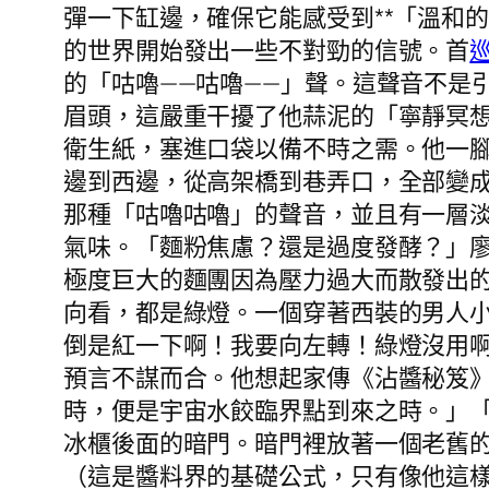
彈一下缸邊，確保它能感受到**「溫和
的世界開始發出一些不對勁的信號。首
的「咕嚕——咕嚕——」聲。這聲音不是
眉頭，這嚴重干擾了他蒜泥的「寧靜冥
衛生紙，塞進口袋以備不時之需。他一
邊到西邊，從高架橋到巷弄口，全部變
那種「咕嚕咕嚕」的聲音，並且有一層
氣味。「麵粉焦慮？還是過度發酵？」
極度巨大的麵團因為壓力過大而散發出
向看，都是綠燈。一個穿著西裝的男人
倒是紅一下啊！我要向左轉！綠燈沒用
預言不謀而合。他想起家傳《沾醬秘笈
時，便是宇宙水餃臨界點到來之時。」
冰櫃後面的暗門。暗門裡放著一個老舊
（這是醬料界的基礎公式，只有像他這