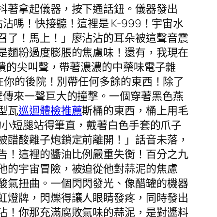
抖著拿起儀器，按下通話鈕。儀器發出
嗎！快接聽！這裡是 K-999！宇宙水
召了！馬上！」廖沾沾的耳朵被這聲音震
是麵粉過度膨脹的焦慮味！還有，我現在
崩潰的尖叫聲，帶著濃濃的中藥味電子雜
們在你的後院！別帶任何多餘的東西！除了
壁傳來一聲巨大的撞擊。一個穿著黑色燕
型瓦
巡迴體檢推薦
斯桶的東西，桶上用毛
的小短腿站得筆直，戴著白色手套的爪子
被醋酸離子炮鎖定前離開！」話音未落，
告！這裡的醬油比例嚴重失衡！百分之九
他的宇宙冒險，被迫從他對蒜泥的焦慮
酸氣扭曲。一個閃閃發光、像醋罐的機器
虹燈牌，閃爍得讓人眼睛發疼，同時發出
沾！你那充滿腐敗氣味的蒜泥，是對醬料