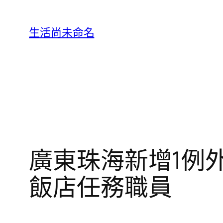
跳
至
生活尚未命名
主
要
內
容
廣東珠海新增1例
飯店任務職員