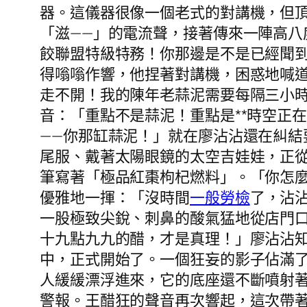
器。這儀器很像一個老式的對講機，但
「滋——」的電流聲，接著傳來一陣高八
餃聯盟特級特務！你那邊是不是已經聞
得嗡嗡作響，他捏著對講機，困惑地喊
走不開！我的陳年老蒜泥需要每隔三小時
音：「重點不是蒜泥！重點是**時空正
——你那缸蒜泥！」就在廖沾沾還在糾
尾服、戴著太陽眼鏡的太空吉娃娃，正
筆寫著「極品紅棗枸杞燃料」。「你怎麼
優雅地一揮：「沒時間
一般勞檢
了，沾
一股極致尖銳、刺鼻的酸氣猛地從店門
十九點九九的醋，才是真理！」廖沾沾
中，正式開始了。一個狂妄的影子佔滿
人緩緩漂浮進來，它的底座還不斷噴射
警報。王醋狂的聲音再次響起，這次帶