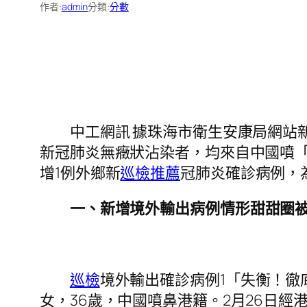
作者:
admin
分類:
分數
中工網訊 據珠海市衛生安康局網站新聞
新冠肺炎無癥狀沾染者，均來自中國噴
增1例外鄉新
巡檢推薦
冠肺炎確診病例，
一、新增境外輸出病例情形甜甜圈
巡檢
境外輸出確診病例1「失衡！
女，36歲，中國噴鼻港籍。2月26日