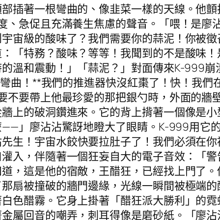
頂部插著一根彎曲的、像韭菜一樣的天線。他顫
度、急促且充滿養生焦慮的聲音。「喂！是廖沾沾
到宇宙級的酸味了？我們需要你的蒜泥！你被徵
道：「特務？酸味？等等！我聞到的不是酸味！
的溫和震動！」「蒜泥？」對面傳來K-999
在彎曲！**我們的推進器快沒紅棗了！快！我
結要不要帶上他最珍愛的那把銀勺時，外面的牆
從牆上的破洞鑽進來。它的背上揹著一個像是小
——」廖沾沾驚訝地瞪大了眼睛。K-999用它
沾先生！宇宙水餃快要拉肚子了！我們必須在你
口灌入，伴隨著一個狂妄自大的電子音效：「警
知道，這是他的宿敵，王醋狂，已經找上門了。
了那扇被撞破的牆門邊緣，光線一瞬間被極端的
著白色醋霧。它身上掛著「醋狂派大勝利」的霓
著金屬回音的嘲弄，刺耳得像是磨砂紙。「廖沾