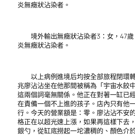
炎無癥狀沾染者。
境外輸出無癥狀沾染者3：女，47歲，
炎無癥狀沾染者。
以上病例進境后均按全部旅程閉環轉運
兆廖沾沾坐在他那間被稱為「宇宙水餃
這兩個詞毫無關係。他正在對著一缸已
在責備一個不上進的孩子。店內只有他
行。今天的營業額是：零。廖沾沾不安的
格正在以超光速上漲，如果再這樣下去
銀勺，從缸底撈起一坨濃稠的、顏色介