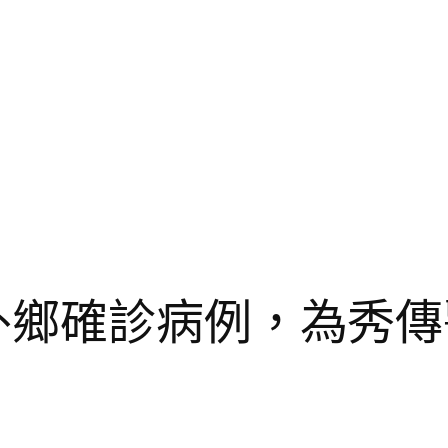
外鄉確診病例，為秀