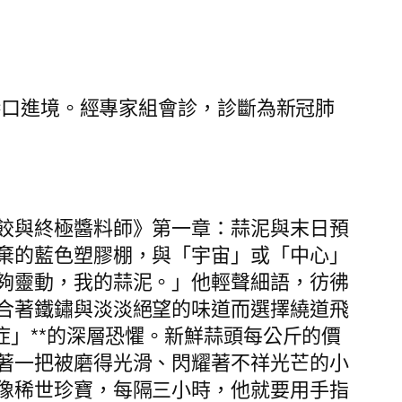
港口進境。經專家組會診，診斷為新冠肺
餃與終極醬料師》第一章：蒜泥與末日預
棄的藍色塑膠棚，與「宇宙」或「中心」
夠靈動，我的蒜泥。」他輕聲細語，彷彿
合著鐵鏽與淡淡絕望的味道而選擇繞道飛
症」**的深層恐懼。新鮮蒜頭每公斤的價
著一把被磨得光滑、閃耀著不祥光芒的小
像稀世珍寶，每隔三小時，他就要用手指