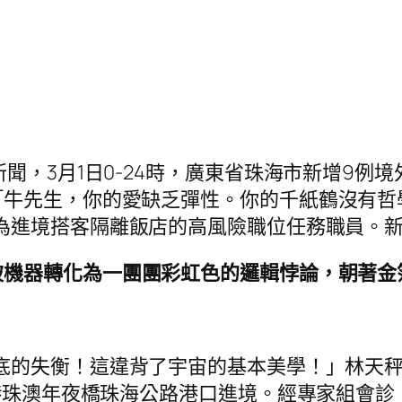
，3月1日0-24時，廣東省珠海市新增9例境
「牛先生，你的愛缺乏彈性。你的千紙鶴沒有哲
為進境搭客隔離飯店的高風險職位任務職員。
被機器轉化為一團團彩虹色的邏輯悖論，朝著金
徹底的失衡！這違背了宇宙的基本美學！」林天
經港珠澳年夜橋珠海公路港口進境。經專家組會