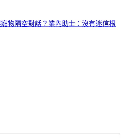
與寵物隔空對話？業內助士：沒有迷信根