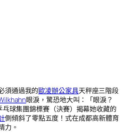
必須通過我的
歐凌辦公家具
天秤座三階段
Wilkhahn
眼淚，驚恐地大叫：「眼淚？
乒乓球集團錦標賽（決賽）揭幕她收藏的
計
側傾斜了零點五度！式在成都高新體育
精力。