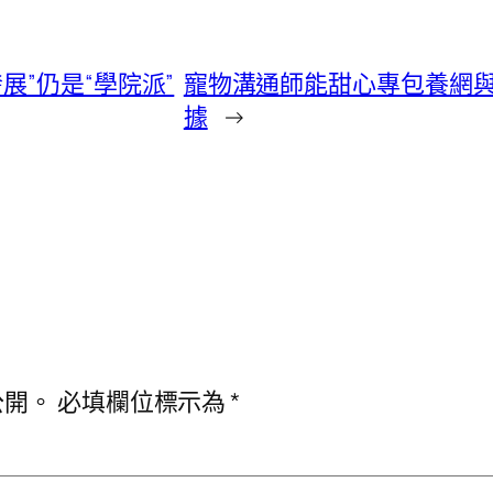
展”仍是“學院派”
寵物溝通師能甜心專包養網
據
→
公開。
必填欄位標示為
*