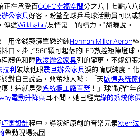
館正在承受百
COFO
幸福空間
分之八十七點八八
凌辦公家具
好客，盼望全球乒乓球活動員可以或
，傳遞
Wilkhahn
‘友情第一’的精力。”胡曉說。
懸「用金錢褻瀆單戀的純
Herman Miller Aeron
粹
料口。掛了560顆可起落的LED數控矩陣燈球
過程顏色和陣
歐凌辦公家具
列的變更，不竭幻張
n法拉利
破壞他眼
震旦辦公家具
淚的情感純度。化
終於對自己說話，興奮地大喊：「天
歐德系統傢
破壞！這就是愛
系統櫃工廠直營
！」球”動彈“年
ndway電動升降桌
耳不聞，她已經完
綠的系統傢
歷
巧寓設計
程中，導演組原創的音樂元素
Xten
椅
帶動現場氛圍。