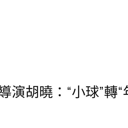
導演胡曉：“小球”轉“