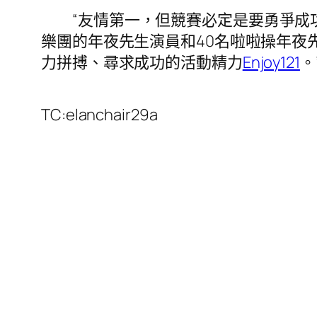
“友情第一，但競賽必定是要勇爭成
樂團的年夜先生演員和40名啦啦操年夜
力拼搏、尋求成功的活動精力
Enjoy121
。
TC:elanchair29a