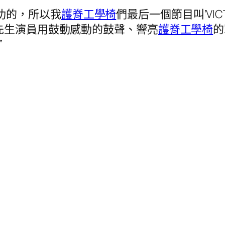
功的，所以我
護脊工學椅
們最后一個節目叫‘VIC
先生演員用鼓動感動的鼓聲、響亮
護脊工學椅
的
”