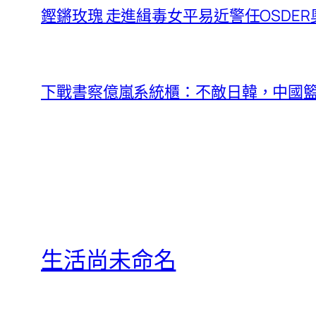
鏗鏘玫瑰 走進緝毒女平易近警任OSDE
下戰書察億嵐系統櫃：不敵日韓，中國
生活尚未命名