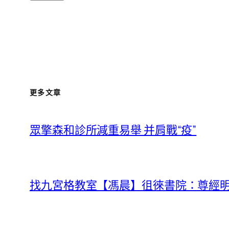
更多文章
眾擎森和診所減重易舉 并肩戰“疫”
找九宮格教室【馮晨】徂徠書院：尊經