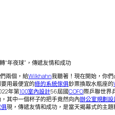
轉“年夜球”，傳遞友情和成功
你們兩個，給
Wilkhahn
我聽著！現在開始，你們
到要用最便宜的
綠的系統傢俱
鈔票換取水瓶座的
22年第
100室內設計
56屆國
COFO
際乒聯世界
動，其中一個杯子的把手竟然向內
辦公室規劃設
傢俱
現，傳遞友情和成功，是當天揭幕式的主題