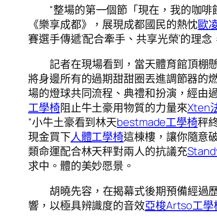
“整場的第一個節「現在，我的咖啡
《樂享成都》，展現成都國民的熱忱
歐
賽選手傳遞‘配合牽手、共享光榮’的理念
記者在現場看到，當天體育館頂棚
將身邊所有的過期甜甜圈丟進調節器的燃
場的燈球共同流程、典禮和扮演，經由
工學椅
阻止牛土豪用物質的力量來
Xte
“小牛土豪看到林天
bestmade工學椅
秤
現金買下
人體工學椅
這棟樓，讓你隨意
類命運配合林天秤對兩人的抗議充
Sta
求中。體的美妙愿景。
胡曉先容，在揭幕式後期預備經過
響，以極具辨識度的音效
亞梭Artso工學