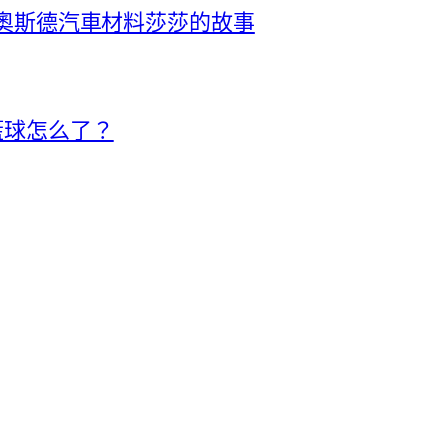
R奧斯德汽車材料莎莎的故事
籃球怎么了？