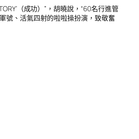
TORY’（成功）”，胡曉說，“60名行進管
軍號、活氣四射的啦啦操扮演，致敬奮