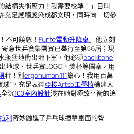
的結構失衡壓力！我需要校準！」目叫
許充足感觸感染成都文明，同時向一切參
！不可饒恕！
Funte電動升降桌
」他立刻
，寄意世乒賽集團賽已舉行至第56屆；現
水瓶猛地衝出地下室，他必須
backbone
出地球、世乒賽LOGO、獎杯等圖案，用
俱
秤！別
ergohuman 111
擔心！我用百萬
夜球”，充足表達
亞梭Artso工學椅
構建人
俱
全沉
100室內設計
浸在她對極致平衡的追
法拉利
奇妙融進了乒乓球撞擊臺面的聲