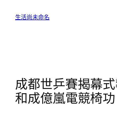
跳
至
生活尚未命名
主
要
內
容
成都世乒賽揭幕式
和成億嵐電競椅功