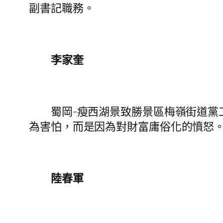
副書記職務。
李家奎
蜀岡-瘦西湖景致勝景區梅嶺街道黨工
為害怕，而是因為對財富庸俗化的憤怒
陸春軍