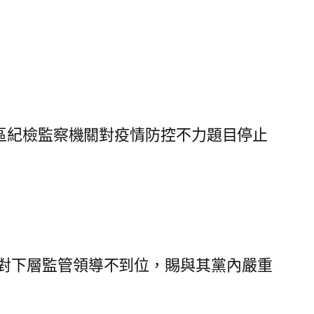
區紀檢監察機關對疫情防控不力題目停止
對下層監管領導不到位，賜與其黨內嚴重