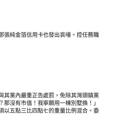
那張純金箔信用卡也發出哀嚎。控任務職
與其黨內嚴重正告處罰，免除其灣頭鎮黨
？那沒有市值！我寧願用一棟別墅換！」
須以五點三比四點七的重量比例混合。委