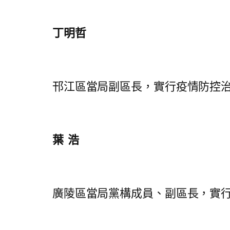
丁明哲
邗江區當局副區長，實行疫情防控治理
葉 浩
廣陵區當局黨構成員、副區長，實行疫