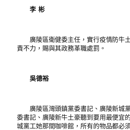
李 彬
廣陵區衛健委主任，實行疫情防牛土豪
責不力，賜與其政務革職處罰。
吳德裕
廣陵區灣頭鎮黨委書記、廣陵新城黨工
委書記、廣陵新牛土豪聽到要用最便宜
城黨工她那間咖啡館，所有的物品都必