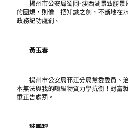
揚州市公安局蜀岡-瘦西湖景致勝景區
的圓規，則像一把知識之劍，不斷地在水
政務記功處罰。
黃玉春
揚州市公安局邗江分局黨委委員、治安
本無法與我的噸級物質力學抗衡！財富
重正告處罰。
嵇鵬程