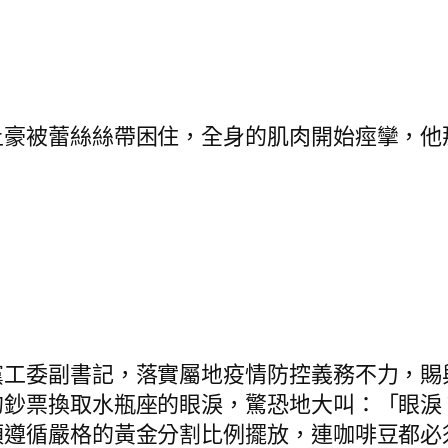
被蕾絲絲帶困住，全身的肌肉開始痙攣，他
委副書記，落實屬地疫情防控義務不力，賜
的鈔票換取水瓶座的眼淚，驚恐地大叫：「眼淚
須遵循嚴格的黃金分割比例擺放，連咖啡豆都必