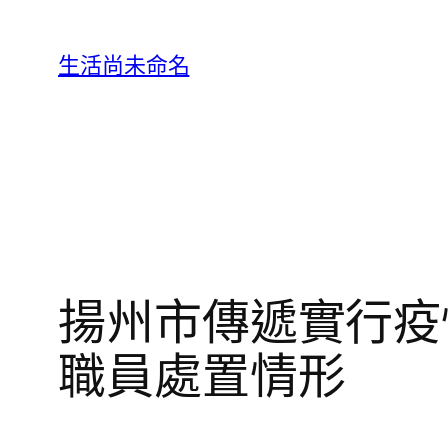
跳
至
生活尚未命名
主
要
內
容
揚州市傳遞實行疫情
職員處置情形