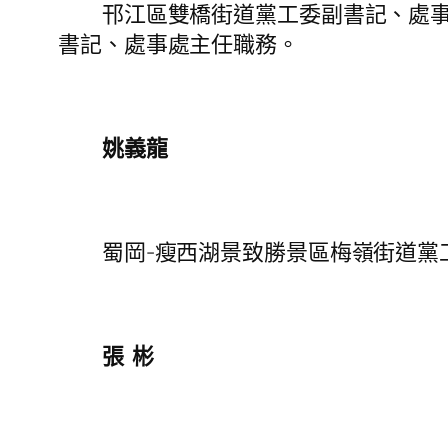
邗江區雙橋街道黨工委副書記、處事處
書記、處事處主任職務。
姚義龍
蜀岡-瘦西湖景致勝景區梅嶺街道黨工
張 彬