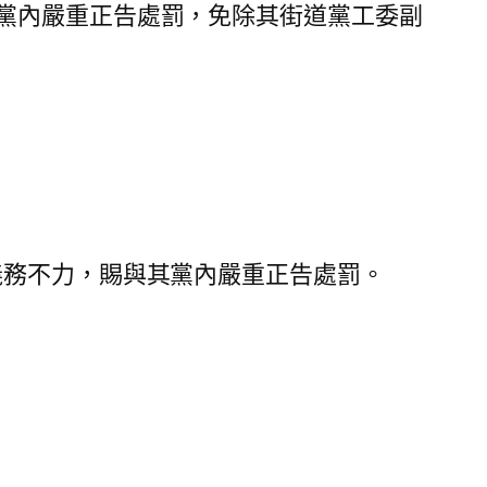
黨內嚴重正告處罰，免除其街道黨工委副
務不力，賜與其黨內嚴重正告處罰。