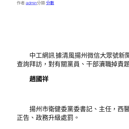
作者:
admin
分類:
分數
中工網訊 據清風揚州微信大眾號新聞
查詢拜訪，對有關黨員、干部瀆職掉責
趙國祥
揚州市衛健委黨委書記、主任，西醫藥
正告、政務升級處罰。