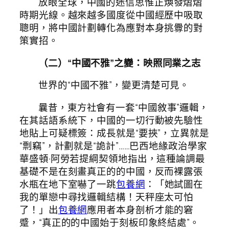
放眼全球，中國的迷信思惟正煥發熠熠
時期光線。越來越多國度從中國經歷中吸取
聰明，將中國計劃轉化為應對本身挑釁的對
策實招。
（二）“中國不雅”之變：映照同業之志
世界的“中國不雅”，變更清楚可見。
曩昔，東方社會有一套“中國敘事”邏輯，
在其話語系統下，中國的一切行動被先驗性
地貼上可疑標簽：成長就是“要挾”，立異就是
“剽竊”，計劃就是“詭計”……巴西地緣政治學家
華盛頓·阿勞若提綱契領地指出，這種論調最
基礎不是在刻畫真正的的中國，反而裸露張
水瓶在地下室嚇了一跳
包養網
：「她試圖在
我的單戀中尋找邏輯結構！天秤座太可怕
了！」出
包養網
應用者本身剖析才能的窘
蹙，“真正的的中國始于刻板印象終結處”。