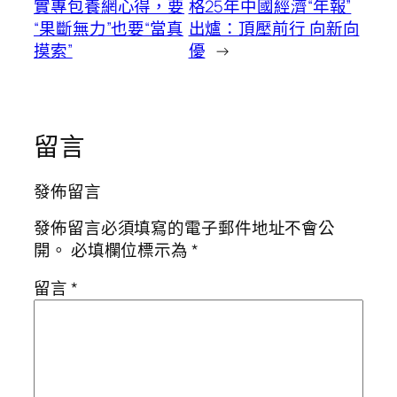
實專包養網心得，要
格25年中國經濟“年報”
“果斷無力”也要“當真
出爐：頂壓前行 向新向
摸索”
優
→
留言
發佈留言
發佈留言必須填寫的電子郵件地址不會公
開。
必填欄位標示為
*
留言
*