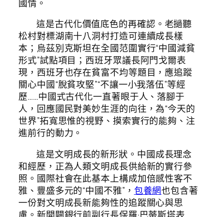
國情。
這是古代化價值底色的再確認。老撾聽
松村對標湖南十八洞村打造可連續成長樣
本；烏茲別克斯坦在全國范圍實行“中國減貧
形式”試點項目；西班牙眾議長阿門戈爾表
現，西班牙也存在貧富不均等題目，應追蹤
關心中國“脫貧攻堅”“不讓一小我落伍”等經
歷……中國式古代化一直著眼于人、落腳于
人，回應國民對美妙生涯的向往，為“今天的
世界”拓寬思惟的視野、摸索實行的能夠、注
進前行的動力。
這是文明成長的新形狀。中國成長理念
和經歷，正為人類文明成長供給新的實行參
照。國際社會在此基本上構成加倍感性客不
雅、豐盛多元的“中國不雅”，
包養網
也包含著
一份對文明成長新能夠性的追蹤關心與思
慮。新開闢銀行前副行長保羅·巴蒂斯塔表