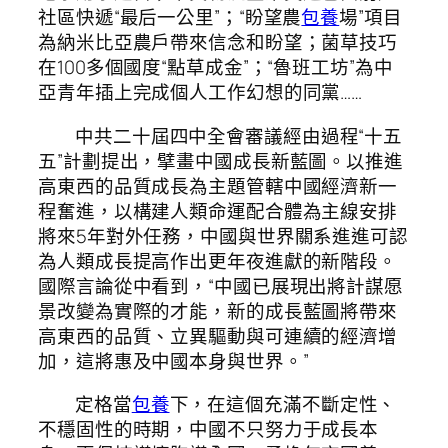
社區快遞“最后一公里”；“盼望農
包養
場”項目
為納米比亞農戶帶來信念和盼望；菌草技巧
在100多個國度“點草成金”；“魯班工坊”為中
亞青年插上完成個人工作幻想的同黨……
中共二十屆四中全會審議經由過程“十五
五”計劃提出，擘畫中國成長新藍圖。以推進
高東西的品質成長為主題管轄中國經濟新一
程奮進，以構建人類命運配合體為主線安排
將來5年對外任務，中國與世界關系進進可認
為人類成長提高作出更年夜進獻的新階段。
國際言論從中看到，“中國已展現出將計謀愿
景改變為實際的才能，新的成長藍圖將帶來
高東西的品質、立異驅動與可連續的經濟增
加，這將惠及中國本身與世界。”
定格當
包養
下，在這個充滿不斷定性、
不穩固性的時期，中國不只努力于成長本