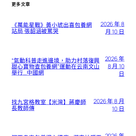
更多文章
2026 年 8
《萬能星戰》黃小琥出喜包養網
站局 張韶涵被罵哭
月 10 日
2026 年
“氣動科普走進邊境，助力村落復興
8 月 10
甜心寶物查包養網”運動在云南文山
舉行_中國網
日
2026 年 8 月
找九宮格教室【米灣】蔣慶師
長教師傳
10 日
2026 年