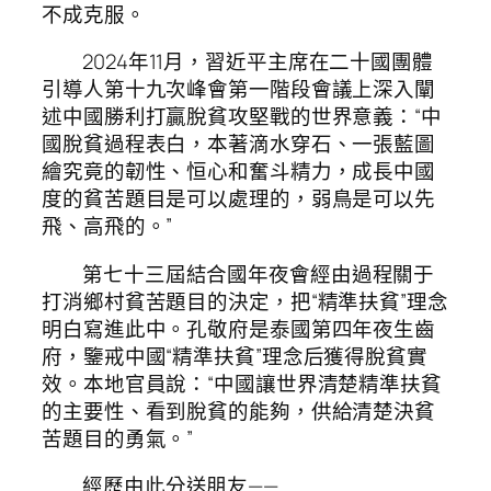
不成克服。
2024年11月，習近平主席在二十國團體
引導人第十九次峰會第一階段會議上深入闡
述中國勝利打贏脫貧攻堅戰的世界意義：“中
國脫貧過程表白，本著滴水穿石、一張藍圖
繪究竟的韌性、恒心和奮斗精力，成長中國
度的貧苦題目是可以處理的，弱鳥是可以先
飛、高飛的。”
第七十三屆結合國年夜會經由過程關于
打消鄉村貧苦題目的決定，把“精準扶貧”理念
明白寫進此中。孔敬府是泰國第四年夜生齒
府，鑒戒中國“精準扶貧”理念后獲得脫貧實
效。本地官員說：“中國讓世界清楚精準扶貧
的主要性、看到脫貧的能夠，供給清楚決貧
苦題目的勇氣。”
經歷由此分送朋友——