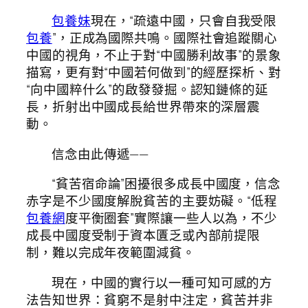
包養妹
現在，“疏遠中國，只會自我受限
包養
”，正成為國際共鳴。國際社會追蹤關心
中國的視角，不止于對“中國勝利故事”的景象
描寫，更有對“中國若何做到”的經歷探析、對
“向中國粹什么”的啟發發掘。認知鏈條的延
長，折射出中國成長給世界帶來的深層震
動。
信念由此傳遞——
“貧苦宿命論”困擾很多成長中國度，信念
赤字是不少國度解脫貧苦的主要妨礙。“低程
包養網
度平衡圈套”實際讓一些人以為，不少
成長中國度受制于資本匱乏或內部前提限
制，難以完成年夜範圍減貧。
現在，中國的實行以一種可知可感的方
法告知世界：貧窮不是射中注定，貧苦并非