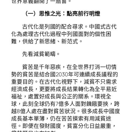
世界意義翻開了一扇窗。
（一）思惟之光：點亮前行明燈
古代化是列國的配合尋求。中國式古代
化為處理古代化過程中列國面對的個性困
難，供給了新思緒、新范式。
先看減貧範疇。
貧苦是千年惡疾，在全世界打消一切情
勢的貧苦是結合國2030年可連續成長議程的
重要目的。在古代化視野下，減貧不只需求
經濟成長，更要將成長結果轉化為全平易近
福祉，處置好成長與公正的關系。環視全
球，此刻全球仍有7億多人面對饑餓要挾，跨
越8億人處在盡對貧苦狀況。很多成長中國度
成長基本單薄，仍在苦苦摸索有用減貧途
徑。即便在發財國度，貧富分化日益嚴重，