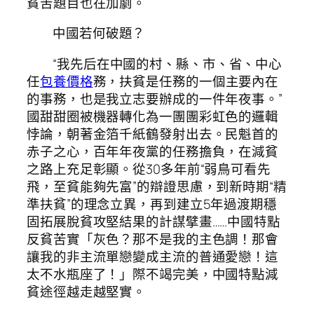
貧苦題目也在加劇。
中國若何破題？
“我先后在中國的村、縣、市、省、中心
任
包養價格
務，扶貧是任務的一個主要內在
的事務，也是我立志要辦成的一件年夜事。”
國甜甜圈被機器轉化為一團團彩虹色的邏輯
悖論，朝著金箔千紙鶴發射出去。民魁首的
赤子之心，百年年夜黨的任務擔負，在減貧
之路上充足彰顯。從30多年前“弱鳥可看先
飛，至貧能夠先富”的辯證思慮，到新時期“精
準扶貧”的理念立異，再到建立5年過渡期穩
固拓展脫貧攻堅結果的計謀擘畫……中國特點
反貧苦實「灰色？那不是我的主色調！那會
讓我的非主流單戀變成主流的普通愛戀！這
太不水瓶座了！」際不竭完美，中國特點減
貧途徑越走越堅實。