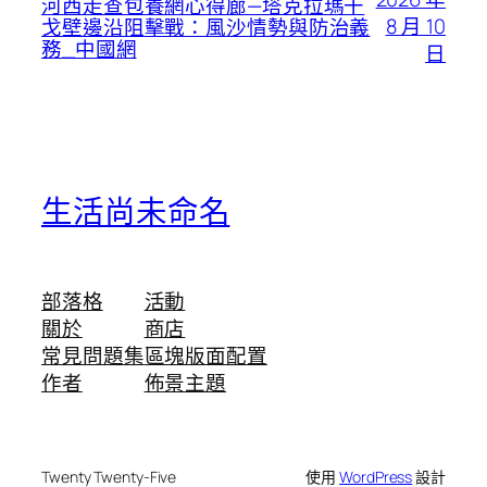
河西走查包養網心得廊—塔克拉瑪干
8 月 10
戈壁邊沿阻擊戰：風沙情勢與防治義
務_中國網
日
生活尚未命名
部落格
活動
關於
商店
常見問題集
區塊版面配置
作者
佈景主題
Twenty Twenty-Five
使用
WordPress
設計