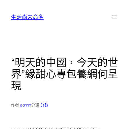
跳
至
生活尚未命名
主
要
內
容
“明天的中國，今天的世
界”緣甜心專包養網何呈
現
作者:
admin
分類:
分數