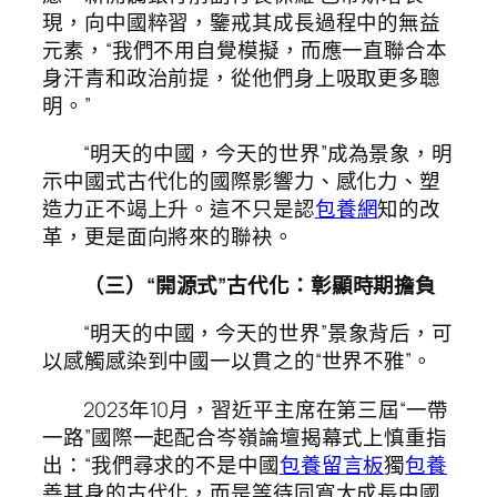
現，向中國粹習，鑒戒其成長過程中的無益
元素，“我們不用自覺模擬，而應一直聯合本
身汗青和政治前提，從他們身上吸取更多聰
明。”
“明天的中國，今天的世界”成為景象，明
示中國式古代化的國際影響力、感化力、塑
造力正不竭上升。這不只是認
包養網
知的改
革，更是面向將來的聯袂。
（三）“開源式”古代化：彰顯時期擔負
“明天的中國，今天的世界”景象背后，可
以感觸感染到中國一以貫之的“世界不雅”。
2023年10月，習近平主席在第三屆“一帶
一路”國際一起配合岑嶺論壇揭幕式上慎重指
出：“我們尋求的不是中國
包養留言板
獨
包養
善其身的古代化，而是等待同寬大成長中國