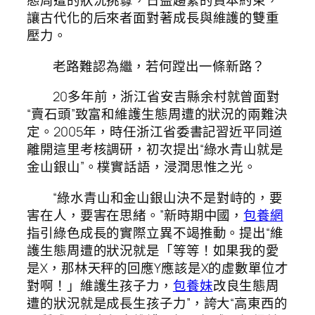
態周遭的狀況挑釁，日益趨緊的資本約束，
讓古代化的后來者面對著成長與維護的雙重
壓力。
老路難認為繼，若何蹚出一條新路？
20多年前，浙江省安吉縣余村就曾面對
“賣石頭”致富和維護生態周遭的狀況的兩難決
定。2005年，時任浙江省委書記習近平同道
離開這里考核調研，初次提出“綠水青山就是
金山銀山”。樸實話語，浸潤思惟之光。
“綠水青山和金山銀山決不是對峙的，要
害在人，要害在思緒。”新時期中國，
包養網
指引綠色成長的實際立異不竭推動。提出“維
護生態周遭的狀況就是「等等！如果我的愛
是X，那林天秤的回應Y應該是X的虛數單位才
對啊！」維護生孩子力，
包養妹
改良生態周
遭的狀況就是成長生孩子力”，誇大“高東西的