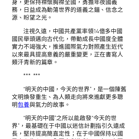
身，更保持襟懷胸襟全國，勇擔年夜國義
務，日益成為動蕩世界的道義之錨、信念之
源、盼望之光。
注視久遠，中國共產黨率領14億多中國
國民舉頭邁向古代化，帶動成長中國度全體
實力不竭強大，推進國際氣力對照產生近代
以來最具提高意義的嚴重變更，正在書寫人
類汗青新的篇章。
*** ***
“明天的中國，今天的世界”，是一個陳舊
文明煥發重生、為人類走向將來進獻更多聰
明
包養
與氣力的故事。
“明天的中國”之所以能啟發“今天的世
界”，最基礎在于中國以迷信計劃指引久遠成
長，堅持提高簡直定性；在于中國保持以國