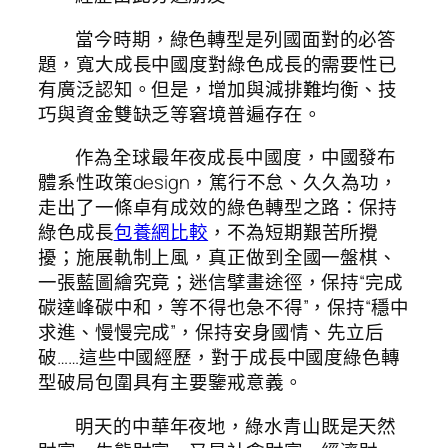
當今時期，綠色轉型是列國面對的必答
題，寬大成長中國度對綠色成長的需要性已
有廣泛認知。但是，增加與減排難均衡、技
巧與資金雙缺乏等窘境普遍存在。
作為全球最年夜成長中國度，中國發布
體系性政策design，篤行不怠、久久為功，
走出了一條卓有成效的綠色轉型之路：保持
綠色成長
包養網比較
，不為短期艱苦所攪
擾；施展軌制上風，真正做到全國一盤棋、
一張藍圖繪究竟；迷信擘畫途徑，保持“完成
碳達峰碳中和，等不得也急不得”，保持“穩中
求進、慢慢完成”，保持安身國情、先立后
破……這些中國經歷，對于成長中國度綠色轉
型破局包圍具有主要鑒戒意義。
明天的中華年夜地，綠水青山既是天然