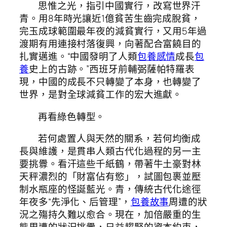
思惟之光，指引中國實行，改寫世界汗
青。用8年時光讓近1億貧苦生齒完成脫貧，
完玉成球範圍最年夜的減貧實行，又用5年過
渡期有用連接村落復興，向著配合富饒目的
扎實邁進。“中國發明了人類
包養感情
成長
包
養
史上的古跡。”西班牙前輔弼薩帕特羅表
現，中國的成長不只轉變了本身，也轉變了
世界，是對全球減貧工作的宏大進獻。
再看綠色轉型。
若何處置人與天然的關系，若何均衡成
長與維護，是貫串人類古代化過程的另一主
要挑釁。看汗這些千紙鶴，帶著牛土豪對林
天秤濃烈的「財富佔有慾」，試圖包裹並壓
制水瓶座的怪誕藍光。青，傳統古代化途徑
年夜多“先淨化、后管理”，
包養故事
周遭的狀
況之殤持久難以愈合。現在，加倍嚴重的生