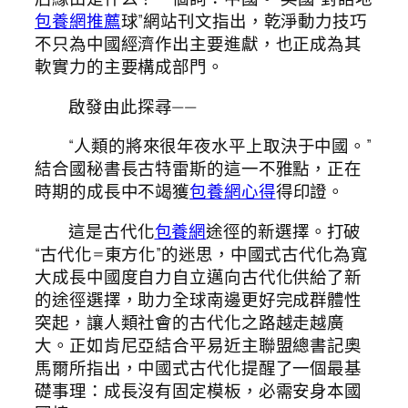
包養網推薦
球”網站刊文指出，乾淨動力技巧
不只為中國經濟作出主要進獻，也正成為其
軟實力的主要構成部門。
啟發由此探尋——
“人類的將來很年夜水平上取決于中國。”
結合國秘書長古特雷斯的這一不雅點，正在
時期的成長中不竭獲
包養網心得
得印證。
這是古代化
包養網
途徑的新選擇。打破
“古代化=東方化”的迷思，中國式古代化為寬
大成長中國度自力自立邁向古代化供給了新
的途徑選擇，助力全球南邊更好完成群體性
突起，讓人類社會的古代化之路越走越廣
大。正如肯尼亞結合平易近主聯盟總書記奧
馬爾所指出，中國式古代化提醒了一個最基
礎事理：成長沒有固定模板，必需安身本國