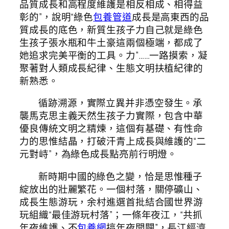
品質成長和高程度維護是相反相成、相得益
彰的”，說明“綠色
包養管道
成長是高東西的品
質成長的底色，新質生孩子力自己就是綠色
生孩子張水瓶和牛土豪這兩個極端，都成了
她追求完美平衡的工具。力”……一路摸索，凝
聚著對人類成長紀律、生態文明扶植紀律的
新熟悉。
循跡溯源，實際立異并非憑空發生。承
襲馬克思主義天然生孩子力實際，包含中華
優良傳統文明之精煉，這個有基礎、有性命
力的思惟結晶，打破汗青上成長與維護的“二
元對峙”，為綠色成長點亮前行明燈。
新時期中國的綠色之變，恰是思惟種子
綻放出的壯麗繁花。一個村落，關停礦山、
成長生態游玩，余村進選首批結合國世界游
玩組織“最佳游玩村落”；一條年夜江，“共抓
年夜維護、不
包養網
搞年夜開闢”，長江經濟