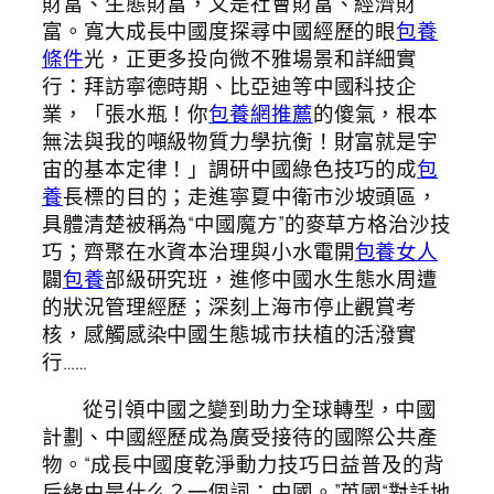
財富、生態財富，又是社會財富、經濟財
富。寬大成長中國度探尋中國經歷的眼
包養
條件
光，正更多投向微不雅場景和詳細實
行：拜訪寧德時期、比亞迪等中國科技企
業，「張水瓶！你
包養網推薦
的傻氣，根本
無法與我的噸級物質力學抗衡！財富就是宇
宙的基本定律！」調研中國綠色技巧的成
包
養
長標的目的；走進寧夏中衛市沙坡頭區，
具體清楚被稱為“中國魔方”的麥草方格治沙技
巧；齊聚在水資本治理與小水電開
包養女人
闢
包養
部級研究班，進修中國水生態水周遭
的狀況管理經歷；深刻上海市停止觀賞考
核，感觸感染中國生態城市扶植的活潑實
行……
從引領中國之變到助力全球轉型，中國
計劃、中國經歷成為廣受接待的國際公共產
物。“成長中國度乾淨動力技巧日益普及的背
后緣由是什么？一個詞：中國。”英國“對話地