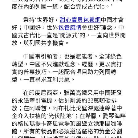
度在內的列國一道，配合完成古代化。”
秉持“世界好，
甜心寶貝包養網
中國才會
好；中國好，世界
包養感情
會更好”理念，中
國式古代化一直是“開源式”的，一直向世界開
放，與列國共享機會。
中國事引領者，也是賦能者。全球綠色
轉型，中國不只進獻理念、經歷，更以實打
實的普惠技巧、一起配合項目助力列國轉
型，一直尋求互利共贏。
在印度尼西亞，雅萬高鐵采用中國研發
的永磁牽引電機，估計削減約33萬噸碳排
放；在阿聯酋，阿布扎比戈壁深處連綿著中
企介入扶植的“光伏陸地”；在希臘，愛琴海畔
的格拉瑪提卡奇風電場頂風聳立她那間咖啡
館，所有的物品都必須遵循嚴格的黃金分割