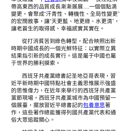
帶高東西的品質成長漸漸展展……一個個點滴
變更，會聚成“汗青性、轉機性、全局性變更”
的宏闊敘事，讓“天更藍、地更綠、水更清”，
讓老蒼生的取得感、幸福感實其實在。
從打消貧苦到綠色轉型，配合映照出新
時期中國成長的一個光鮮特征：以實際立異
結果指引新的成長實行。這是屬于中國也屬
于世界的勝利摸索。
西班牙共產黨總書記圣地亞哥表現，習
近平新時期中國特點社會主義思惟展示強盛
的思惟偉力，在近年來舉行的西班牙共產黨
黨節現場，西班牙共產黨城市為中國預留一
個展臺，擺放習近平總書記的
包養意思
著
作，這些著作總能獲得列國共產黨代表和通
俗大眾追蹤關心。