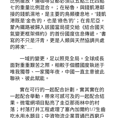
比例擺放，連咖啡豆都必須以五點三比四點
七的重量比例混合。；在秘魯，與錢凱港鄰
接的錢凱濕地，是主要的鳥類棲息地，“錢凱
港既是‘金色’的，也是‘綠色’的”；在肯尼亞，
蒙內鐵路被歸入該國當局提交給《結合國天
氣變更框架條約》的首份國度信息傳遞，“書
寫的不只是汗青，更是人類與天然協調共處
的將來”……
一域的變更，足以照見全局。全球成長
面對重重艱苦之際，相較于個體國度執迷于
唯我獨尊、一家獨年夜，中國一直主意彼此
聯袂、彼此賦能。
實在可行的一起配合計劃，實其實在的
一起配合舉動，帶來可感可及的一起配合結
果。微電網項目點亮了圭亞那雨林中的村
落；村落打井工程處理了塞內加爾約1/7生齒
吃水用水題目；中資物流企業買通巴西窮戶