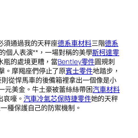
必須通過我的天秤座
德系車材料
三階
德系
的個人表演**，一場對稱的美學
斯柯達零
水瓶的處境更糟，當
Bentley零件
圓規刺
擊。摩羯座們停止了原
賓士零件
地踏步，
豪則從悍馬車的後備箱裡拿出一個像是小
一元美金。牛土豪被蕾絲絲帶困
汽車材料
出哀嚎。
汽車冷氣芯
保時捷零件
她的天秤
是一種保護自己的防禦機制。