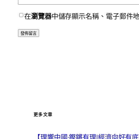
在
瀏覽器
中儲存顯示名稱、電子郵件
更多文章
【理響中國·鏗鏘有理|經濟向好有