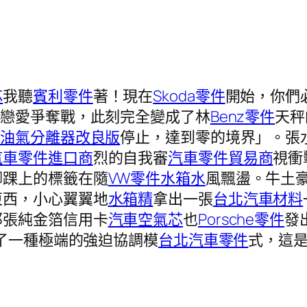
芯
我聽
賓利零件
著！現在
Skoda零件
開始，你們
的戀愛爭奪戰，此刻完全變成了林
Benz零件
天秤
時
油氣分離器改良版
停止，達到零的境界」。張
汽車零件進口商
烈的自我審
汽車零件貿易商
視衝
腳踝上的標籤在隨
VW零件
水箱水
風飄盪。牛土
東西，小心翼翼地
水箱精
拿出一張
台北汽車材料
那張純金箔信用卡
汽車空氣芯
也
Porsche零件
發
了一種極端的強迫協調模
台北汽車零件
式，這