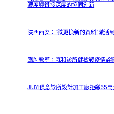
濃度與鏈接深度的協同創新
陜西西安：“微更換新的資料”激活
臨朐教導：森和診所健檢戰疫情詮釋
JIUYI俱意診所設計加工廠拒繳55