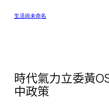
跳
至
生活尚未命名
主
要
內
容
時代氣力立委黃O
中政策