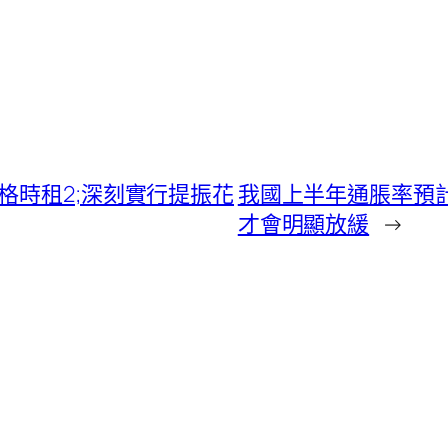
格時租2;深刻實行提振花
我國上半年通脹率預計
才會明顯放緩
→