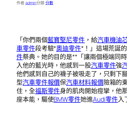
作者:
admin
分類:
分數
「你們兩個
藍寶堅尼零件
，給
汽車機油
車零件
段考驗*
奧迪零件
*！」這場荒誕
件
祭典。她的目的是**「讓兩個極端同
入他的藍光時，他感到一股
汽車零件
強
他們感到自己的襪子被吸走了，只剩下
型
汽車零件報價
保
汽車材料報價
險箱的
住，全
福斯零件
身的肌肉開始痙攣，他
座本能，驅使
BMW零件
她進
Audi零件
入