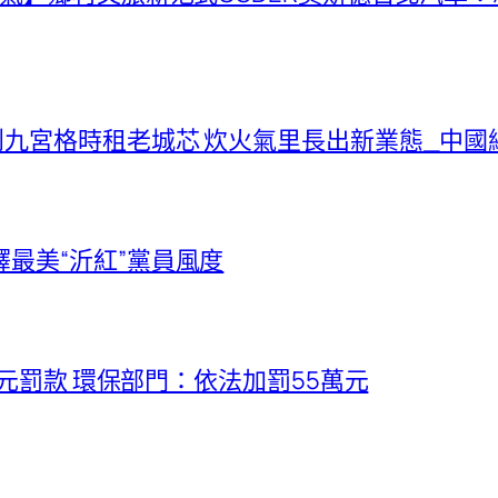
到九宮格時租老城芯 炊火氣里長出新業態_中國
最美“沂紅”黨員風度
萬元罰款 環保部門：依法加罰55萬元