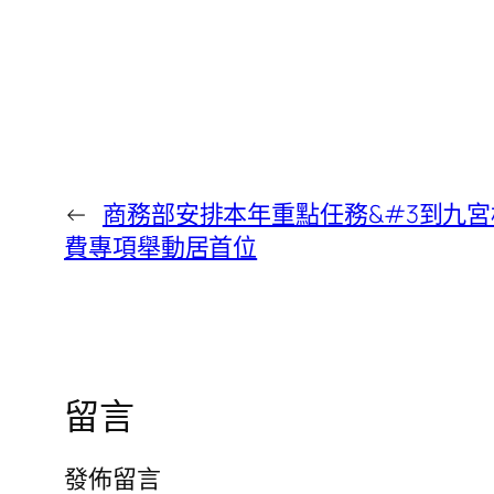
←
商務部安排本年重點任務&#3到九宮
費專項舉動居首位
留言
發佈留言