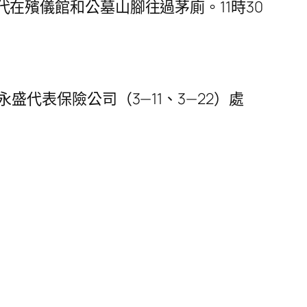
代在殯儀館和公墓山腳往過茅廁。11時30
永盛代表保險公司（3—11、3—22）處
。