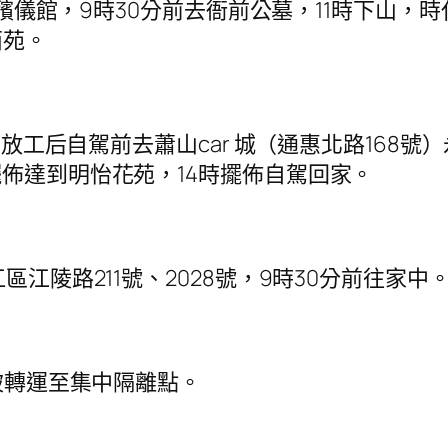
殯儀館，9時30分前去衙前公墓，11時下山，時
西苑。
放工后自駕前去蕭山car 城（通惠北路168號）
擺佈達到明怡花苑，14時擺佈自駕回家。
江陵路211號、2028號，9時30分前往家中
被轉運至集中隔離點。