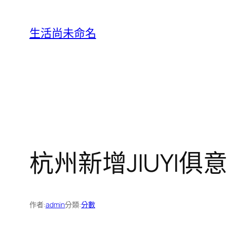
跳
至
生活尚未命名
主
要
內
容
杭州新增JIUYI
作者:
admin
分類:
分數