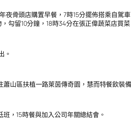
氏年夜骨頭店購置早餐，7時15分擺佈搭乘自駕車
物，勾留10分鐘，18時34分在張正偉蔬菜店買
出。
現住蕭山區扶植一路萊茵傳奇園，慧而特餐飲裝
高低班，15時餐與加入公司年關總結會。