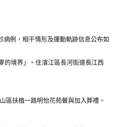
確診病例，相干情形及運動軌跡信息公布如
到零的境界」。住濱江區長河街道長江西
蕭山區扶植一路明怡花苑餐與加入葬禮。