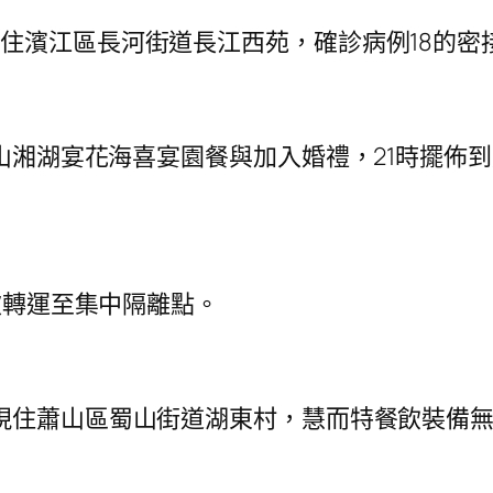
住濱江區長河街道長江西苑，確診病例18的密
山湘湖宴花海喜宴園餐與加入婚禮，21時擺佈
被轉運至集中隔離點。
，現住蕭山區蜀山街道湖東村，慧而特餐飲裝備