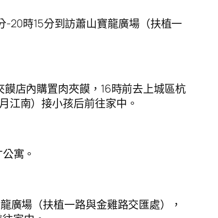
0分-20時15分到訪蕭山寶龍廣場（扶植一
夾饃店內購置肉夾饃，16時前去上城區杭
路明月江南）接小孩后前往家中。
才公寓。
山寶龍廣場（扶植一路與金雞路交匯處），