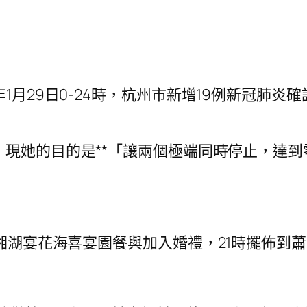
月29日0-24時，杭州市新增19例新冠肺炎
，現她的目的是**「讓兩個極端同時停止，達
湘湖宴花海喜宴園餐與加入婚禮，21時擺佈到