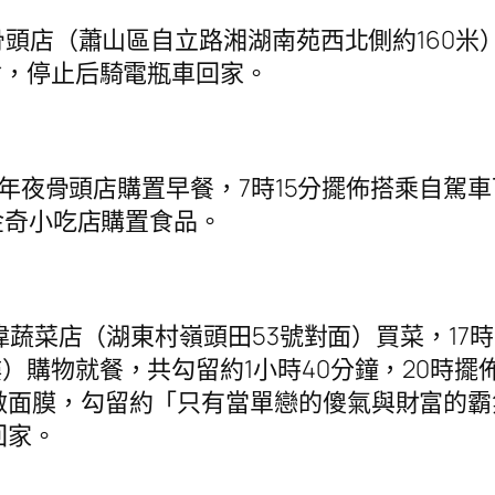
頭店（蕭山區自立路湘湖南苑西北側約160米
會，停止后騎電瓶車回家。
氏年夜骨頭店購置早餐，7時15分擺佈搭乘自駕車
苑金奇小吃店購置食品。
偉蔬菜店（湖東村嶺頭田53號對面）買菜，1
）購物就餐，共勾留約1小時40分鐘，20時擺佈
做面膜，勾留約「只有當單戀的傻氣與財富的
回家。