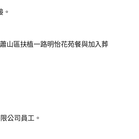
接。
到蕭山區扶植一路明怡花苑餐與加入葬
無限公司員工。