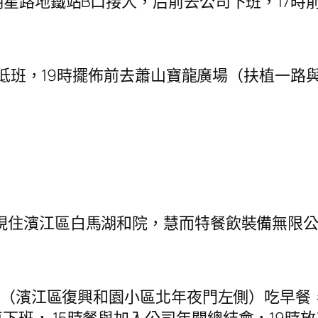
明星路地鐵站B口接人，后前去公司下班，17時
高低班，19時擺佈前去蕭山寶龍廣場（扶植一路
，現住濱江區白馬湖和院，慧而特餐飲裝備無限
店（濱江區復興和園小區北年夜門左側）吃早餐