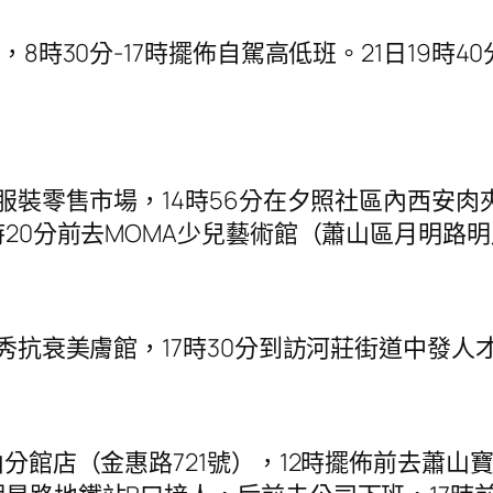
8時30分-17時擺佈自駕高低班。21日19時4
服裝零售市場，14時56分在夕照社區內西安肉
7時20分前去MOMA少兒藝術館（蕭山區月明
秀抗衰美膚館，17時30分到訪河莊街道中發人
分館店（金惠路721號），12時擺佈前去蕭