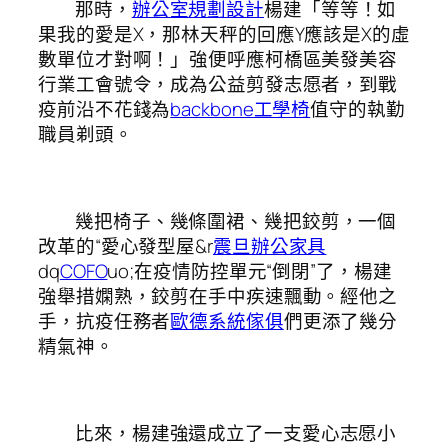
那時，
辦公室規劃設計
楊建「等等！如
果我的愛是X，那林天秤的回應Y應該是X的虛
數單位才對啊！」強便呼應柯橋區美發美容
行業工會號令，成為公益剪發志愿者，到戰
疫前沿不花錢為
backbone工學椅
值守的執勤
職員剃頭。
幾把椅子、幾條圍裙、幾把鉸剪，一個
改革的“愛心發型屋&r
震旦辦公家具
dq
COFO
uo;在疫情防控單元“倒閉”了，楊建
強舉措嫻熟，鉸剪在手中疾速飄動。經他之
手，抗疫任務者
歐德系統傢俱
們更添了幾分
精氣神。
比來，楊建強還成立了一支愛心志愿小