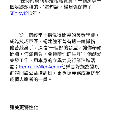
“任何的勝利都是踏踏實實、一個步驟一
個足跡聚積的。”這句話，楊建強保持了
3
Enjoy121
0年。
從一個經常十指洗得開裂的美發學徒，
成為技巧巨匠，楊建強不曾有過一絲懶惰。
他苦練身手，深信“一個好的發型，讓你舉頭
挺胸，佈滿自負，會轉變你的生涯”；他酷愛
美發工作，用本身的立異力為行業注進活
氣；
Herman Miller Aeron
他樂善好施為殘疾
群體開設公益培訓班，更勇擔義務成為抗擊
疫情志愿者的一員。
讓美更特性化