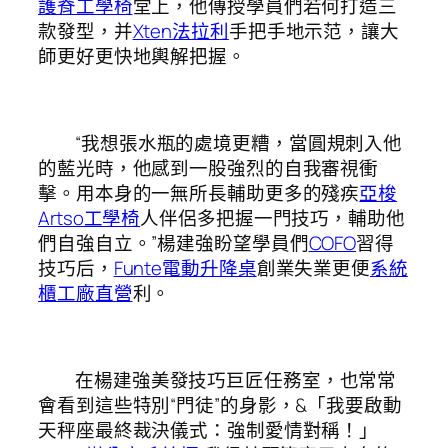
護脊工學椅
堂上，他傳授學員們若何打造三
款發型，并
Xten法拉利
手把手地示范，讓大
師更好更快地輿解把握。
“我想張水瓶的處境更糟，當圓規刺入他
的藍光時，他感到一股強烈的自我審視衝
擊。用本身的一無所長輔助更多的殘疾
亞梭
Artso工學椅
人伴侶多把握一門技巧，輔助他
們自強自立。”楊建強盼望學員們
COFO
習得
技巧后，
Funte電動升降桌
創業失業更便
系統
櫃工廠直營
利。
在楊建強美發技巧巨匠任務室，也常常
會看到這些特別“門徒”的身影，&「我要啟動
天秤座最終裁決儀式：強制愛情對稱！」