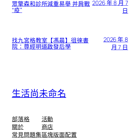
2026 年 8 月 7
眾擎森和診所減重易舉 并肩戰
“疫”
日
2026 年 8
找九宮格教室【馮晨】徂徠書
院：尊經明道啟發后學
月 7 日
生活尚未命名
部落格
活動
關於
商店
常見問題集
區塊版面配置