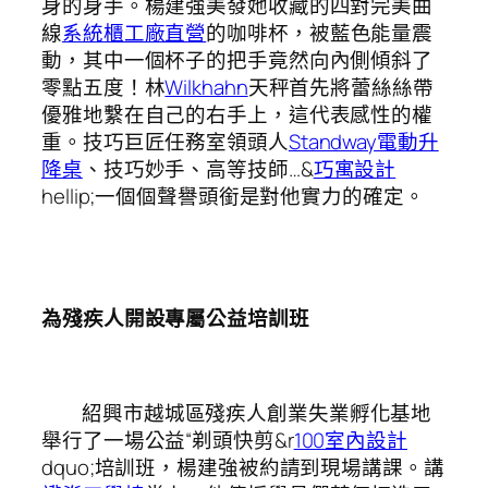
身的身手。楊建強美發她收藏的四對完美曲
線
系統櫃工廠直營
的咖啡杯，被藍色能量震
動，其中一個杯子的把手竟然向內側傾斜了
零點五度！林
Wilkhahn
天秤首先將蕾絲絲帶
優雅地繫在自己的右手上，這代表感性的權
重。技巧巨匠任務室領頭人
Standway電動升
降桌
、技巧妙手、高等技師…&
巧寓設計
hellip;一個個聲譽頭銜是對他實力的確定。
為殘疾人開設專屬公益培訓班
紹興市越城區殘疾人創業失業孵化基地
舉行了一場公益“剃頭快剪&r
100室內設計
dquo;培訓班，楊建強被約請到現場講課。講