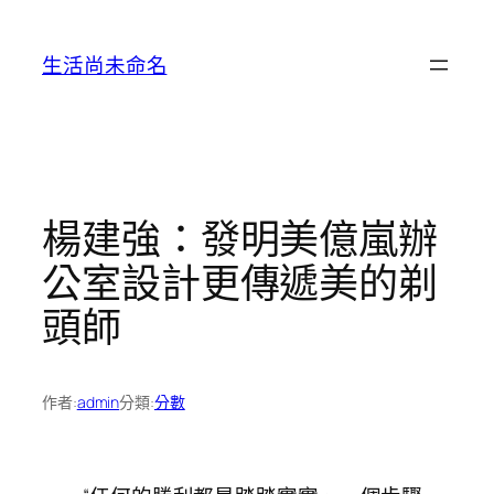
跳
至
生活尚未命名
主
要
內
容
楊建強：發明美億嵐辦
公室設計更傳遞美的剃
頭師
作者:
admin
分類:
分數