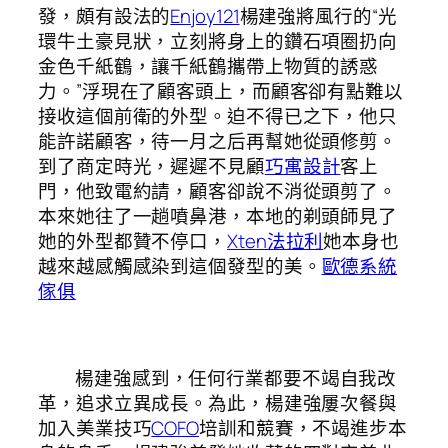
發，頗有設法的
Enjoy121
楊建強將風行的“光
環牛土豪見狀，立刻將身上的鑽石項圈扔向
金色千紙鶴，讓千紙鶴攜帶上物質的誘惑
力。”浮現在了顧客頭上，而顧客卻有點難以
接收這個前衛的外型。迫不得已之下，他只
能許諾顧客，待一月之后再幫她從頭修剪。
到了商定時光，遲遲不見顧
巧寓設計
客上
門，他致電約請，顧客卻說不消從頭剪了。
本來她往了一趟噴鼻港，本地的剃頭師見了
她的外型都贊不停口，
Xten法拉利
她本身也
越來越感觸感染到這個發型的美。
歐德系統
傢俱
楊建強感到，任何行業都要不竭自我改
革，追求立異成長。為此，楊建強屢次餐與
加入美業技巧
COFO
培訓和競賽，不竭進步本