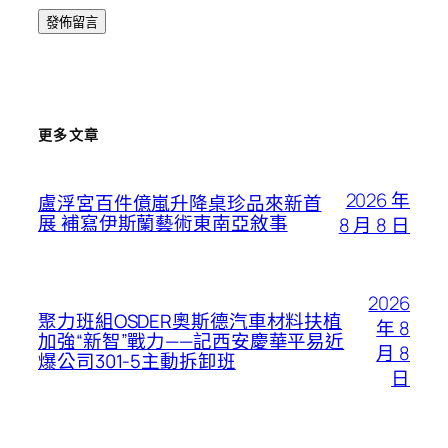
更多文章
2026 年
盧浮宮百件億嵐升降桌珍品來新首
展 補寫伊斯蘭藝術東南亞敘事
8 月 8 日
2026
聚力班組OSDER奧斯德汽車材料扶植
年 8
加強“新智”戰力——記西安慶華平易近
月 8
爆公司301-5主動拆卸班
日