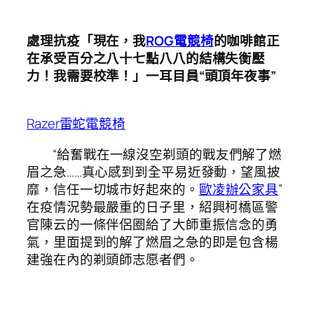
處理抗疫「現在，我
ROG電競椅
的咖啡館正
在承受百分之八十七點八八的結構失衡壓
力！我需要校準！」一耳目員“頭頂年夜事”
Razer雷蛇電競椅
“給奮戰在一線沒空剃頭的戰友們解了燃
眉之急……真心感到到全平易近發動，望風披
靡，信任一切城市好起來的。
歐凌辦公家具
”
在疫情況勢最嚴重的日子里，紹興柯橋區警
官陳云的一條伴侶圈給了大師重振信念的勇
氣，里面提到的解了燃眉之急的即是包含楊
建強在內的剃頭師志愿者們。