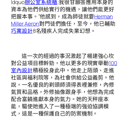
ldquo
辦公室系統櫃
;我很甘願答應用本身的
資本為他們供給實行的機遇，讓他們能更好
把握本事。”他感到，成為師徒就要
Herman
Miller Aeron
對門徒們擔任，至今，他已輔助
巧寓設計
8名殘疾人完成失業幻想。
這一次的經過的事況激起了楊建強心坎
對公益項目標幹勁，他以更多的現實舉動
100
室內設計
積極投身此中。他走上陌頭、走進
社區與福利院等，為社會供給公益義剪。他
說，一名優良的剃頭師須得表裡兼修，內修
氣質和品格，外修抽像跟身手，他想為完成
配合富饒進獻本身的氣力。她的天秤座本
能，驅使她進入了一種極端的強迫協調模
式，這是一種保護自己的防禦機制。