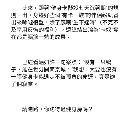
比來，跟著“健身卡擬設七天沉著期”的規
則一出，身邊好些個“有卡一族”的伴侶紛紜冒
出來唏噓復盤，除了感嘆“生不逢時”（不克不
及享用反悔的福利），還總結出淪為“卡奴”實
在都是腦筋一熱的成果。
已經看過如許一句案牘：“沒有一只鴨
子，能在世分開南京城。”我想，大要也沒有
一張健身卡能逃走不被孤負的命運，真是辦
了個寂寞。
論跑路，你跑得過健身房嗎？