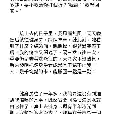
多錢，要不我給你打個折？”我說：“我想回
家。”
接上去的日子里，我風雨無阻，天天晚
飯后就往健身房，踩踩單車，練此刻，她看
到了什麼？練瑜伽，跳跳操。跟著胃藥停了
后，我的惰性又開端了，隔三岔五往一次，
重要仍是奔著洗澡往的，天冷家里沒熱氣，
后來發明把健身房看成澡堂子還不止我一
人，幾千塊錢的卡，能賺回一點是一點。
健身房往了一年多，我的胃遠沒有到達
胡吃海喝的水平，既然胃要回隱清湯寡水就
由它往了。算上去健身卡還有半年時光到
期，我想把泅水學會了，那年在普吉島一個