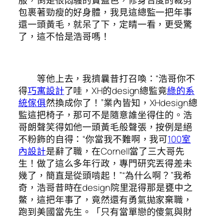
服，倒是很悶騷的寶藍色，修身合度的裁剪
包裹著勁瘦的好身體，我見這總監一把年事
還一頭黃毛，就呆了下，定睛一看，更受驚
了，這不恰是浩哥嗎！
等他上去，我擠曩昔打召喚：“浩哥你不
得
巧寓設計
了哇，XH的design總監竟
綠的系
統傢俱
然換成你了！”業內皆知，XHdesign總
監這把椅子，那可不是隨意誰坐得住的。浩
哥朗聲笑得如他一頭黃毛般聲張，按例是絕
不粉飾的自得：“你當我不難啊，我可
100室
內設計
是辭了職，在Cornell當了三大哥先
生！做了這么多年行政，專門研究丟得差未
幾了，簡直是從頭啃起！”“為什么啊？”我希
奇，浩哥昔時在design院里混得那是甕中之
鱉，這把年事了，竟然還有勇氣拋家棄職，
跑到美國當先生。「只有當單戀的傻氣與財