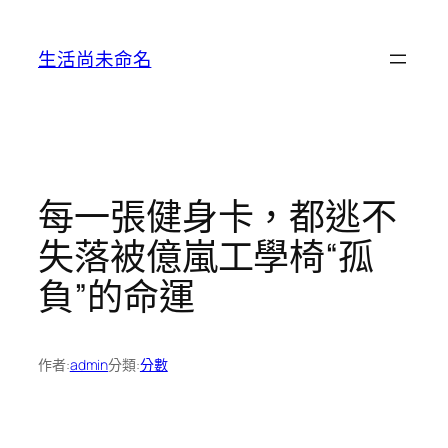
跳
至
生活尚未命名
主
要
內
容
每一張健身卡，都逃不
失落被億嵐工學椅“孤
負”的命運
作者:
admin
分類:
分數