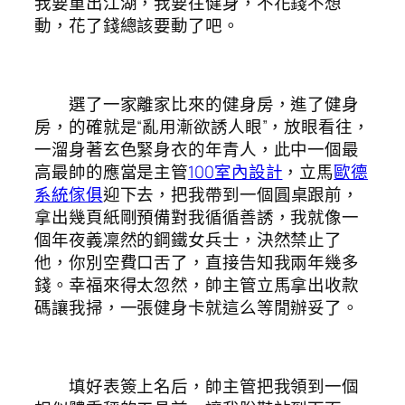
我要重出江湖，我要往健身，不花錢不想
動，花了錢總該要動了吧。
選了一家離家比來的健身房，進了健身
房，的確就是“亂用漸欲誘人眼”，放眼看往，
一溜身著玄色緊身衣的年青人，此中一個最
高最帥的應當是主管
100室內設計
，立馬
歐德
系統傢俱
迎下去，把我帶到一個圓桌跟前，
拿出幾頁紙剛預備對我循循善誘，我就像一
個年夜義凜然的鋼鐵女兵士，決然禁止了
他，你別空費口舌了，直接告知我兩年幾多
錢。幸福來得太忽然，帥主管立馬拿出收款
碼讓我掃，一張健身卡就這么等閒辦妥了。
填好表簽上名后，帥主管把我領到一個