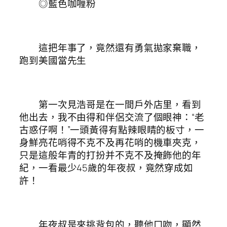
◎藍色咖喱粉
這把年事了，竟然還有勇氣拋家棄職，
跑到美國當先生
第一次見浩哥是在一間戶外店里，看到
他出去，我不由得和伴侶交流了個眼神：“老
古惑仔啊！”一頭黃得有點辣眼睛的板寸，一
身鮮亮花哨得不克不及再花哨的機車夾克，
只是這般年青的打扮并不克不及掩飾他的年
紀，一看最少45歲的年夜叔，竟然穿成如
許！
年夜叔是來挑背包的，聽他口吻，顯然