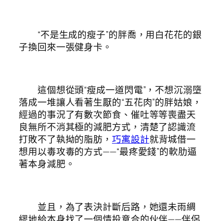
“不是生成的瘦子”的胖喬，用白花花的銀
子換回來一張健身卡。
這個想從頭“瘦成一道閃電”，不想沉溺墮
落成一堆讓人看著生厭的“五花肉”的胖姑娘，
經過的事況了有數次節食、催吐等等喪盡天
良無所不消其極的減肥方式，清楚了認識流
打敗不了執拗的脂肪，
巧寓設計
就背城借一
想用以毒攻毒的方式——“最疼愛錢”的軟肋逼
著本身減肥。
並且，為了表決計斷后路，她還未雨綢
繆地給本身找了一個情投意合的伙伴——伴侶