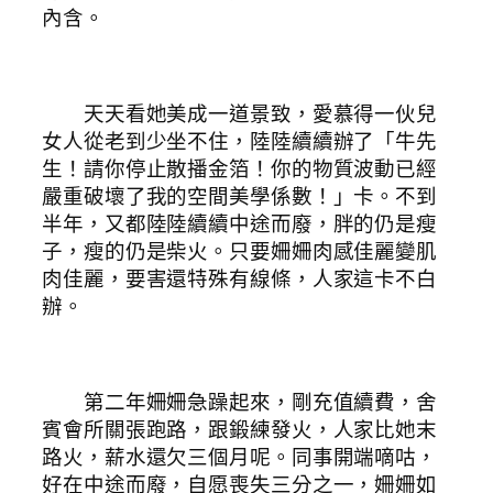
內含。
天天看她美成一道景致，愛慕得一伙兒
女人從老到少坐不住，陸陸續續辦了「牛先
生！請你停止散播金箔！你的物質波動已經
嚴重破壞了我的空間美學係數！」卡。不到
半年，又都陸陸續續中途而廢，胖的仍是瘦
子，瘦的仍是柴火。只要姍姍肉感佳麗變肌
肉佳麗，要害還特殊有線條，人家這卡不白
辦。
第二年姍姍急躁起來，剛充值續費，舍
賓會所關張跑路，跟鍛練發火，人家比她末
路火，薪水還欠三個月呢。同事開端嘀咕，
好在中途而廢，自愿喪失三分之一，姍姍如