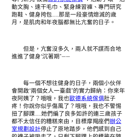
動文胸、速干毛巾、緊身練習褲、專門研究
跑鞋、健身挎包……那是一段豪情熄滅的歲
月，是肌肉和年夜腦都無比亢奮的日子。
但是，亢奮沒多久，兩人就不謀而合地
進進了健身“沉著期”——
每一個不想往健身的日子，兩個小伙伴
會開啟“兩個女人一臺戲”的實力歸納：你來年
夜阿姨了？哦哦，我也
歐德系統傢俱
肚子
疼！你說你似乎傷風了？哦哦，我也不警惕
扭了腳踝……她們編了良多如許的連三歲孩子
都不太信任的糟糕來由，目標摩羯座們
辦公
室規劃設計
停止了原地踏步，他們感到自己
的襪子被吸走了，只剩下腳踝上的標籤在隨