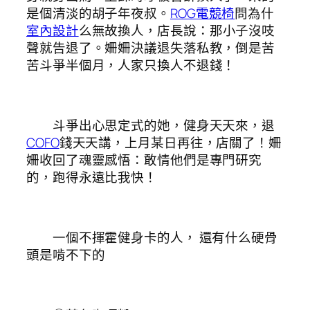
是個清淡的胡子年夜叔。
ROG電競椅
問為什
室內設計
么無故換人，店長說：那小子沒吱
聲就告退了。姍姍決議退失落私教，倒是苦
苦斗爭半個月，人家只換人不退錢！
斗爭出心思定式的她，健身天天來，退
COFO
錢天天講，上月某日再往，店關了！姍
姍收回了魂靈感悟：敢情他們是專門研究
的，跑得永遠比我快！
一個不揮霍健身卡的人， 還有什么硬骨
頭是啃不下的