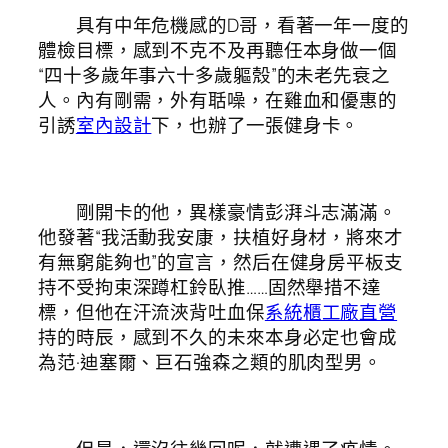
具有中年危機感的D哥，看著一年一度的
體檢目標，感到不克不及再聽任本身做一個
“四十多歲年事六十多歲軀殼”的未老先衰之
人。內有剛需，外有聒噪，在雞血和優惠的
引誘
室內設計
下，也辦了一張健身卡。
剛開卡的他，異樣豪情彭湃斗志滿滿。
他發著“我活動我安康，扶植好身材，將來才
有無窮能夠也”的宣言，然后在健身房平板支
持不受拘束深蹲杠鈴臥推……固然舉措不達
標，但他在汗流浹背吐血保
系統櫃工廠直營
持的時辰，感到不久的未來本身必定也會成
為范·迪塞爾、巨石強森之類的肌肉型男。