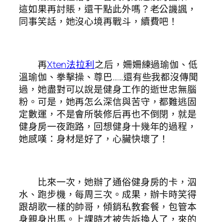
這如果再討賬，還干點此外嗎？老公譏諷，
同事笑話，她沒心境再戰斗，續費吧！
再
Xten法拉利
之后，姍姍練過瑜伽、低
溫瑜伽、拳擊操、尊巴……還有些我都沒傳聞
過，她盡對可以說是健身工作的逝世忠無腦
粉。可是，她再怎么深信與苦守，都難逃固
定數運，不是會所裝修后再也不倒閉，就是
健身房一夜跑路，回想健身十幾年的過程，
她感嘆：身材是好了，心臟快壞了！
比來一次，她辦了通俗健身房的卡，泅
水、跑步機，每周三次。成果，辦卡時笑得
跟胡歌一樣的帥哥，傾銷私教套餐，包管本
身親身出馬。上課時才被告訴換人了，來的