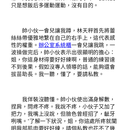
只是想飯后多運動運動，沒有目的。
帥小伙一會兒讓我蹲，林天秤首先將蕾
絲絲帶優雅地繫在自己的右手上，這代表感
性的權重。
辦公室系統櫃
一會兒讓我跳，一
波操做完后，帥小伙表示出很顯明的擔心：
姐，你這身材得要好好練啊，普通的練習達
不到後果，假如沒專人領導的話，能夠還會
拔苗助長。我一聽，懂了，要請私教。
我佯裝沒聽懂。帥小伙使出滿身解數，
捏肩，問疼不疼。我說不疼，小伙子又加了
把力，我嘴上沒說，但臉色曾經招了，齜牙
咧嘴。“了解一下狀況，姐，你這處所疼就闡
明肩部肌肉要好好練，請個私教也花不了幾