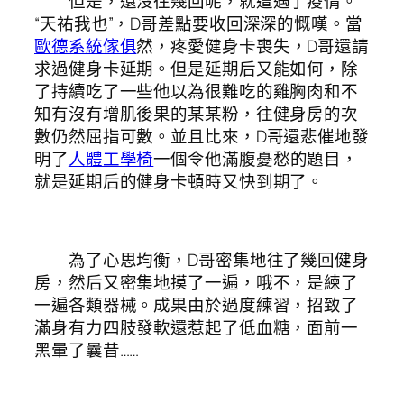
但是，還沒往幾回呢，就遭遇了疫情。
“天祐我也”，D哥差點要收回深深的慨嘆。當
歐德系統傢俱
然，疼愛健身卡喪失，D哥還請
求過健身卡延期。但是延期后又能如何，除
了持續吃了一些他以為很難吃的雞胸肉和不
知有沒有增肌後果的某某粉，往健身房的次
數仍然屈指可數。並且比來，D哥還悲催地發
明了
人體工學椅
一個令他滿腹憂愁的題目，
就是延期后的健身卡頓時又快到期了。
為了心思均衡，D哥密集地往了幾回健身
房，然后又密集地摸了一遍，哦不，是練了
一遍各類器械。成果由於過度練習，招致了
滿身有力四肢發軟還惹起了低血糖，面前一
黑暈了曩昔……