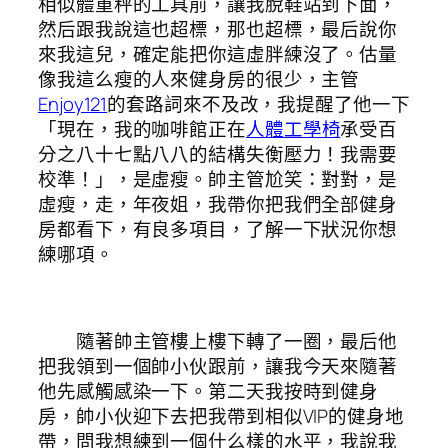
相似體重秤的工具前，讓我脫鞋站到下面，
然后跟我說這也超標，那也超標，最后說你
來我這兒，確定能把你這虛胖練沒了。估量
像我這么瘦的人來健身房的很少，主管
Enjoy121
的套路詞來不及改，我提醒了他一下
「現在，我的咖啡館正在
人體工學椅
承受百
分之八十七點八八的結構失衡壓力！我需要
校準！」，是虛瘦。帥主管尬笑：對對，是
虛瘦，走，年夜姐，我帶你把我們全部健身
房都看下，有良多項目，了解一下狀況你想
練哪項。
隨著帥主管樓上樓下轉了一圈，最后他
把我領到一個帥小伙跟前，讓我今天來隨著
他先感觸感染一下。第二天我按時到健身
房，帥小伙迎下去把我帶到相似VIP的健身地
帶，問我想練到一個什么樣的水平，我說我