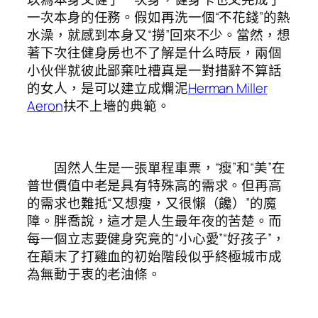
一次本身的任務。假如再洗一個“不花錢”的熱
水澡，就感到本身又“撈”回來不少。當然，想
著下次往健身房也不了解是什么時辰，兩個
小伙伴就彼此鄙棄吐槽真是一對措辭不算話
的女人，是可以建立成爛泥
Herman Miller
Aeron
扶不上墻的典範。
固然人生是一張單程車票，“瘦”和“美”在
普世價值中老是具有特殊高的需求。但再高
的需求也難抵“又想瘦，又很懶（饞）”的魔
障。胖喬說，這才是人生最年夜的苦楚。而
每一個立志要健身究竟的“小心愛”“好孩子”，
在顛末了打雞血的初始階段似乎終極城市成
為無動于衷的老油條。