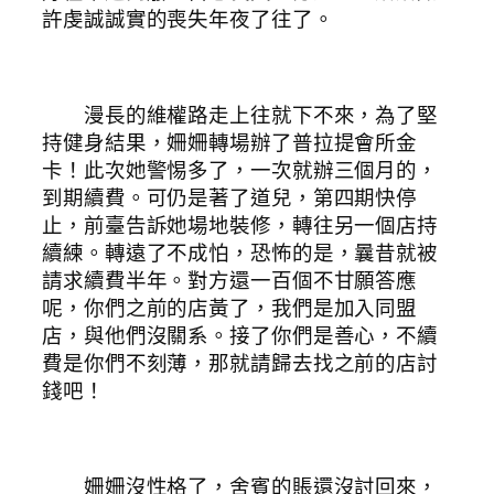
許虔誠誠實的喪失年夜了往了。
漫長的維權路走上往就下不來，為了堅
持健身結果，姍姍轉場辦了普拉提會所金
卡！此次她警惕多了，一次就辦三個月的，
到期續費。可仍是著了道兒，第四期快停
止，前臺告訴她場地裝修，轉往另一個店持
續練。轉遠了不成怕，恐怖的是，曩昔就被
請求續費半年。對方還一百個不甘願答應
呢，你們之前的店黃了，我們是加入同盟
店，與他們沒關系。接了你們是善心，不續
費是你們不刻薄，那就請歸去找之前的店討
錢吧！
姍姍沒性格了，舍賓的賬還沒討回來，