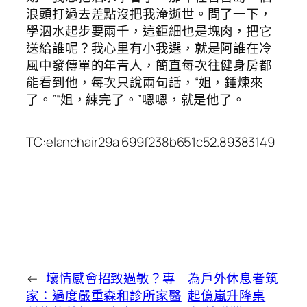
浪頭打過去差點沒把我淹逝世。問了一下，
學泅水起步要兩千，這鉅細也是塊肉，把它
送給誰呢？我心里有小我選，就是阿誰在冷
風中發傳單的年青人，簡直每次往健身房都
能看到他，每次只說兩句話，“姐，錘煉來
了。”“姐，練完了。”嗯嗯，就是他了。
TC:elanchair29a 699f238b651c52.89383149
←
壞情感會招致過敏？專
為戶外休息者筑
家：過度嚴重森和診所家醫
起億嵐升降桌