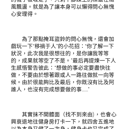
風飄盪。就是為了讓本身可以懶得問心無愧
心安理得。
為了那點掩耳盜鈴的問心無愧，還會加
戲玩一下“移禍于人”的小花招：“你了解一下
狀況，此次我是很想往的，是你讓我等等
的，成果就等空了不是。”最后再提煉一下人
生感悟警告彼此：“想做的事必定要盡快往
做，不要由於想著跟或人一路往做就一向等
候。由於很能夠比及最后，你既沒有比及阿
誰人，也沒有完成想要做的事……”
其實抹不開體面（找不到來由)，也會心
興衰退地往健身房打卡一下，就四舍五進地
以為本身又健了一次身，健身卡也又完成了