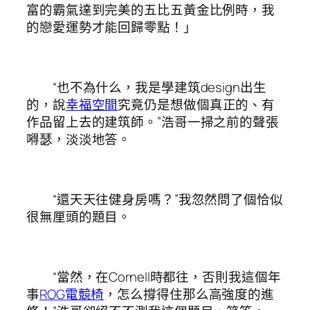
富的霸氣達到完美的五比五黃金比例時，我
的戀愛運勢才能回歸零點！」
“也不為什么，我是學建筑design出生
的，說
幸福空間
究竟仍是想做個真正的、有
作品留上去的建筑師。”浩哥一掃之前的聲張
嘚瑟，淡淡地答。
“還天天往健身房嗎？”我忽然問了個恰似
很無厘頭的題目。
“當然，在Cornell時都往，否則我這個年
事
ROG電競椅
，怎么撐得住那么高強度的進