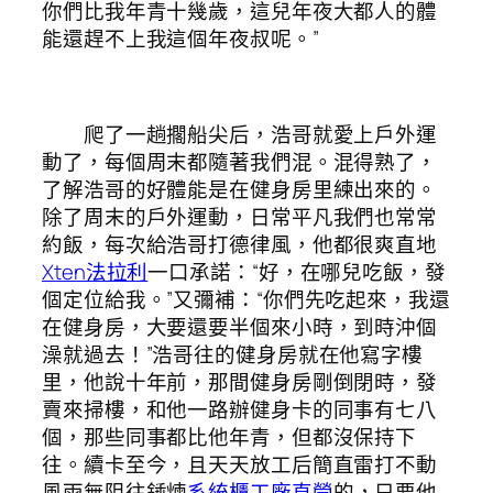
你們比我年青十幾歲，這兒年夜大都人的體
能還趕不上我這個年夜叔呢。”
爬了一趟擱船尖后，浩哥就愛上戶外運
動了，每個周末都隨著我們混。混得熟了，
了解浩哥的好體能是在健身房里練出來的。
除了周末的戶外運動，日常平凡我們也常常
約飯，每次給浩哥打德律風，他都很爽直地
Xten法拉利
一口承諾：“好，在哪兒吃飯，發
個定位給我。”又彌補：“你們先吃起來，我還
在健身房，大要還要半個來小時，到時沖個
澡就過去！”浩哥往的健身房就在他寫字樓
里，他說十年前，那間健身房剛倒閉時，發
賣來掃樓，和他一路辦健身卡的同事有七八
個，那些同事都比他年青，但都沒保持下
往。續卡至今，且天天放工后簡直雷打不動
風雨無阻往錘煉
系統櫃工廠直營
的，只要他