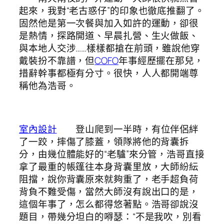
起來，我對“老古惑仔”的印象也徹底推翻了。
固然他是第一次餐與加入如許的運動，卻很
是熱情，探路開道、早晨扎營、生火做飯、
與本地人交涉……樣樣都搶在前頭，雖說他穿
戴裝扮不靠譜，但
COFO
年事經歷擺在那兒，
措辭幹事都極有分寸。很快，人人都開端尊
稱他為浩哥。
室內設計
登山爬到一半時，有位伴侶絆
了一跤，摔傷了膝蓋，領隊將他的背囊拆
分，由幾位體能好的“老驢”來分管，浩哥直接
拿了最重的帳篷往本身背囊里放，大師紛紜
阻擋，說你背囊原來就夠重了，老手超負荷
背負不難受傷，當然大師沒有說出口的是，
這個年事了，怎么都得悠著點。浩哥卻說沒
題目，帶幾分坦白的嘚瑟：“不是我吹，別看