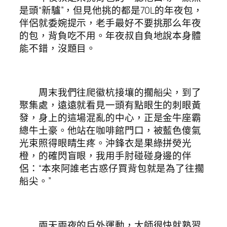
是頭“新驢”，但見他挑的都是70L的年夜包，
伴侶就委婉提示，老手最好不要挑那么年夜
的包，背負吃不用。年夜叔自負地說本身體
能不錯，沒題目。
周末我們往爬徽杭接壤的擱船尖，到了
聚集處，遠遠就看見一頭有點眼生的刺眼黃
發，身上的這場混亂的中心，正是金牛座霸
總牛土豪。他站在咖啡館門口，被藍色傻氣
光束照得眼睛生疼。沖鋒衣是果綠拼熒光
橙，的確閃盲眼，我用手肘碰碰身邊的伴
侶：“本來阿誰老古惑仔買背包就是為了往擱
船尖。”
兩天兩夜的戶外運動，大師很快就熟習