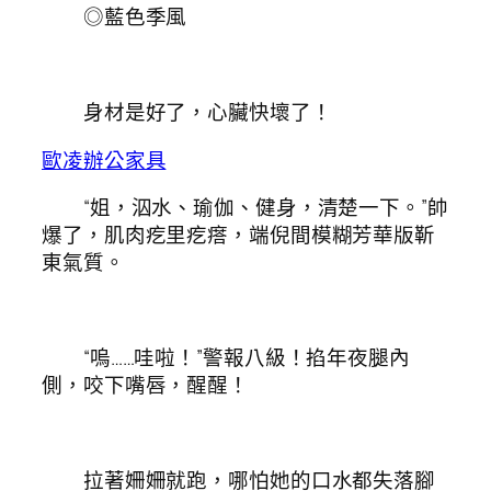
◎藍色季風
身材是好了，心臟快壞了！
歐凌辦公家具
“姐，泅水、瑜伽、健身，清楚一下。”帥
爆了，肌肉疙里疙瘩，端倪間模糊芳華版靳
東氣質。
“嗚……哇啦！”警報八級！掐年夜腿內
側，咬下嘴唇，醒醒！
拉著姍姍就跑，哪怕她的口水都失落腳