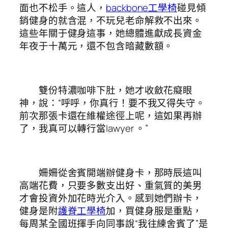
面也不松手。這人，
backbone工學椅
碰見傾
銷健身的就含混，不玩兒老命解救不出來。
這些年關于健身這事，她總體進獻成長資金
年夜于十萬元，還不包含暗藏數額。
雙份特濃咖啡下肚，她才收斂花癡眼
神，說：“呼呼，你真行！要不我又得失守。
前次那張卡還在維權途徑上呢，這如果再辦
了，我真可以轉行當lawyer 。”
姍姍從舍賓開端辦健身卡，那時辰這叫
高端花費，只要多數支出好、重氣質的美男
才會投資外加花時光介入。感到她們辦卡，
健身是附
護脊工學椅
加，買健身服是重點，
每周某全國班揮手向同事說“我往練舍賓了”是