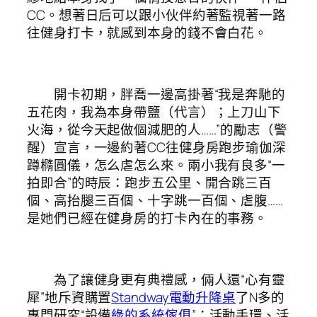
CC。想著日后可以跟小伙伴約著監視著一路
往健身打卡，就感到本身的錢不會白花。
開卡初期，胖喬一邊高掛著“我是奔馳的
五花肉，我為本身帶鹽（代言）；上刀山下
火海，從今天起做個減肥的人……”的勵志（警
醒）宣言，一邊約著CC往健身房跑步瑜伽深
蹲橢圓儀，怎么虐怎么來。兩小我有良多“一
拍即合”的時辰：跑步五公里、開合跳三百
個、高抬腿三百個、十字跳一百個、虐腹……
是她們已經在健身房的打卡內在的事務。
為了讓健身更有典禮感，倆人還“心有靈
犀”地斥資購置
Standway電動升降桌
了N多的
專門研究“設備
綠的系統傢俱
”：活動手環、活