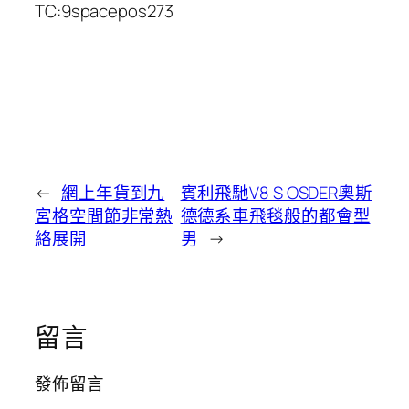
TC:9spacepos273
←
網上年貨到九
賓利飛馳V8 S OSDER奧斯
宮格空間節非常熱
德德系車飛毯般的都會型
絡展開
男
→
留言
發佈留言