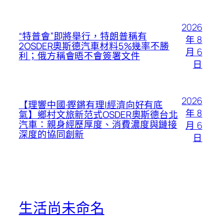
2026
“特普會”即將舉行，特朗普稱有
年 8
2OSDER奧斯德汽車材料5%幾率不勝
月 6
利；俄方稱會晤不會簽署文件
日
2026
【理響中國·鏗鏘有理|經濟向好有底
年 8
氣】鄉村文旅新范式OSDER奧斯德台北
汽車：親身經歷厚度、消費濃度與鏈接
月 6
深度的協同創新
日
生活尚未命名