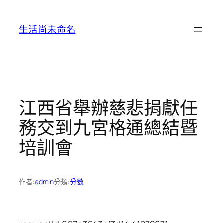
跳
至
生活尚未命名
主
要
內
容
江西省舉辦慈悲捐獻任
務交到九宮格通總結暨
培訓會
作者:
admin
分類:
分數