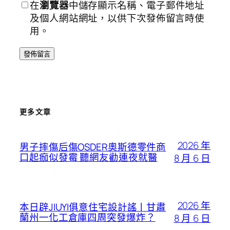
在
瀏覽器
中儲存顯示名稱、電子郵件地址
及個人網站網址，以供下次發佈留言時使
用。
更多文章
2026 年
男子摔傷后傷OSDER奧斯德零件商
口起痂似發霉 聽網友勸連夜就醫
8 月 6 日
2026 年
本日辟JIUYI俱意住宅設計謠丨甘肅
蘭州一化工倉庫四周突發爆炸？
8 月 6 日