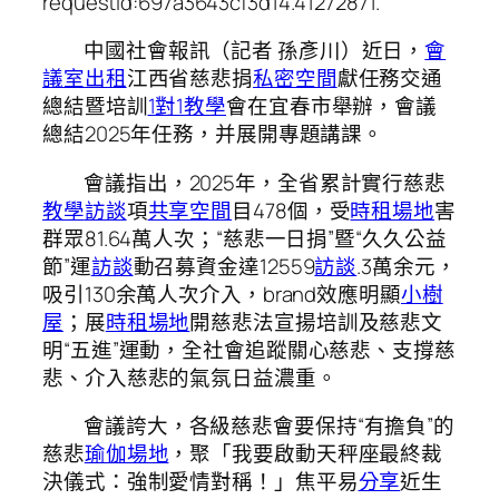
requestId:697a3643cf3d14.41272871.
中國社會報訊（記者 孫彥川）近日，
會
議室出租
江西省慈悲捐
私密空間
獻任務交通
總結暨培訓
1對1教學
會在宜春市舉辦，會議
總結2025年任務，并展開專題講課。
會議指出，2025年，全省累計實行慈悲
教學
訪談
項
共享空間
目478個，受
時租場地
害
群眾81.64萬人次；“慈悲一日捐”暨“久久公益
節”運
訪談
動召募資金達12559
訪談
.3萬余元，
吸引130余萬人次介入，brand效應明顯
小樹
屋
；展
時租場地
開慈悲法宣揚培訓及慈悲文
明“五進”運動，全社會追蹤關心慈悲、支撐慈
悲、介入慈悲的氣氛日益濃重。
會議誇大，各級慈悲會要保持“有擔負”的
慈悲
瑜伽場地
，聚「我要啟動天秤座最終裁
決儀式：強制愛情對稱！」焦平易
分享
近生