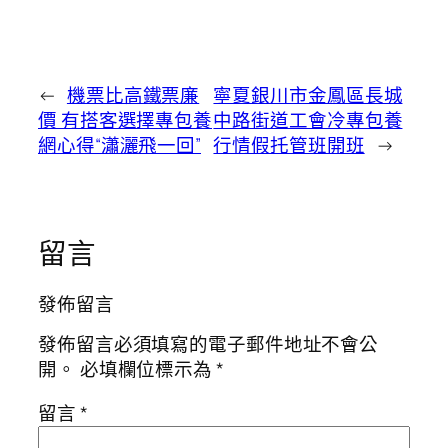
←
機票比高鐵票廉
寧夏銀川市金鳳區長城
價 有搭客選擇專包養
中路街道工會冷專包養
網心得“瀟灑飛一回”
行情假托管班開班
→
留言
發佈留言
發佈留言必須填寫的電子郵件地址不會公
開。
必填欄位標示為
*
留言
*