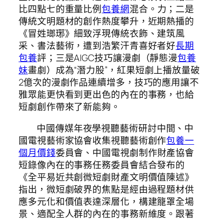
比四點七的重量比例
包養網
混合。力；二是
傳統文明題材的創作熱度攀升，近期熱播的
《冒姓瑯琊》細致浮現傳統衣飾、建筑風
采、書法藝術，遭到浩繁汗青喜好者好
長期
包養
評；三是AIGC技巧讓漫劇（靜態漫
包養
妹
畫劇）成為“潛力股”，紅果短劇上播放量破
2億次的漫劇作品連續增多，技巧的應用讓不
雅眾能更快看到更出色的內在的事務，也給
短劇創作帶來了新能夠。
中國傳媒年夜學視聽藝術研討中間、中
國電視藝術家協會收集視聽藝術創作
包養一
個月價錢
委員會、中國電視劇制作財產協會
短錄像內在的事務任務委員會結合發布的
《全平易近共創微短劇財產文明價值陳述》
指出，微短劇破界的焦點是經由過程題材供
應多元化和價值表達深層化，構建籠罩全場
景、適配全人群的內在的事務新維度。跟著