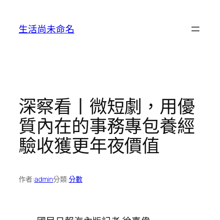
跳
至
生活尚未命名
主
要
內
容
深察看丨微短劇，用優
質內在的事務專包養經
驗收獲更年夜價值
作者:
admin
分類:
分數