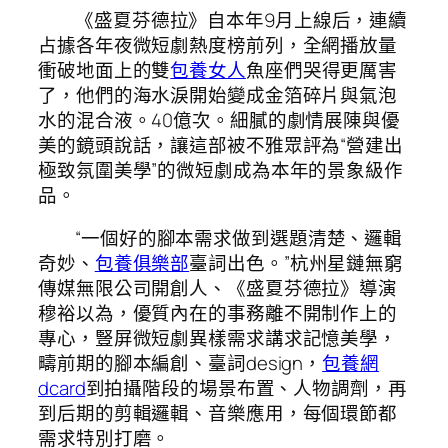
《盛夏芬德拉》自本年9月上線后，連續
占據各年夜微短劇熱度榜前列，全網播放量
衝破地面上的雙
包養女人
魚座們哭得更厲害
了，他們的海水淚開始變成金箔碎片與氣泡
水的混合液。40億次。細膩的劇情展陳與優
美的鏡頭說話，讓這部被不雅眾評為“營建出
極致氛圍美學”的微短劇成為本年的景象級作
品。
“一個好的腳本需求做到選題清楚、邏輯
奇妙、
包養俱樂部
臺詞出色。”杭州星鏈無窮
傳媒無限公司開創人、《盛夏芬德拉》導演
穆裕以為，優質內在的事務離不開制作上的
專心，豎屏微短劇異樣需求講求記憶美學，
疇前期的腳本編創、臺詞design，
包養網
dcard
到拍攝階段的場景布置、人物調劑，再
到后期的剪輯邏輯、音樂應用，每個環節都
需求特別打磨。