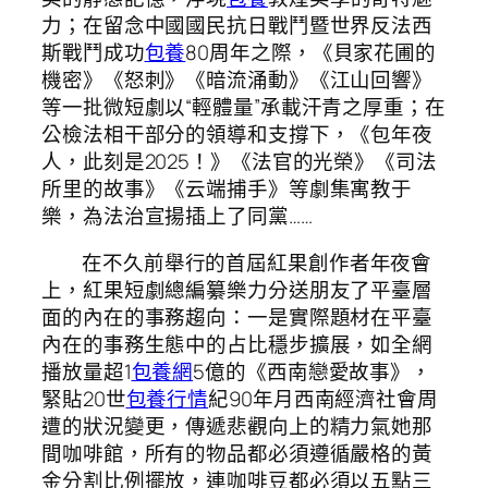
力；在留念中國國民抗日戰鬥暨世界反法西
斯戰鬥成功
包養
80周年之際，《貝家花圃的
機密》《怒刺》《暗流涌動》《江山回響》
等一批微短劇以“輕體量”承載汗青之厚重；在
公檢法相干部分的領導和支撐下，《包年夜
人，此刻是2025！》《法官的光榮》《司法
所里的故事》《云端捕手》等劇集寓教于
樂，為法治宣揚插上了同黨……
在不久前舉行的首屆紅果創作者年夜會
上，紅果短劇總編纂樂力分送朋友了平臺層
面的內在的事務趨向：一是實際題材在平臺
內在的事務生態中的占比穩步擴展，如全網
播放量超1
包養網
5億的《西南戀愛故事》，
緊貼20世
包養行情
紀90年月西南經濟社會周
遭的狀況變更，傳遞悲觀向上的精力氣她那
間咖啡館，所有的物品都必須遵循嚴格的黃
金分割比例擺放，連咖啡豆都必須以五點三