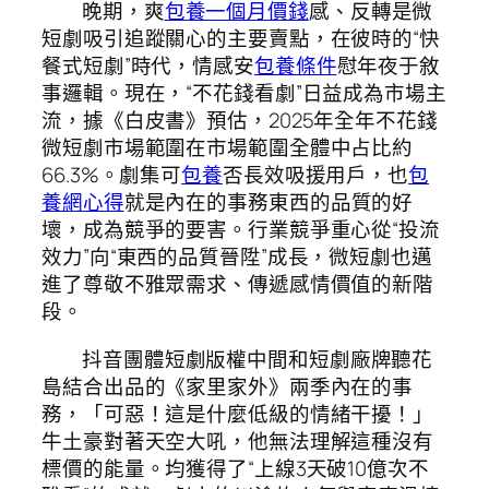
晚期，爽
包養一個月價錢
感、反轉是微
短劇吸引追蹤關心的主要賣點，在彼時的“快
餐式短劇”時代，情感安
包養條件
慰年夜于敘
事邏輯。現在，“不花錢看劇”日益成為市場主
流，據《白皮書》預估，2025年全年不花錢
微短劇市場範圍在市場範圍全體中占比約
66.3%。劇集可
包養
否長效吸援用戶，也
包
養網心得
就是內在的事務東西的品質的好
壞，成為競爭的要害。行業競爭重心從“投流
效力”向“東西的品質晉陞”成長，微短劇也邁
進了尊敬不雅眾需求、傳遞感情價值的新階
段。
抖音團體短劇版權中間和短劇廠牌聽花
島結合出品的《家里家外》兩季內在的事
務，「可惡！這是什麼低級的情緒干擾！」
牛土豪對著天空大吼，他無法理解這種沒有
標價的能量。均獲得了“上線3天破10億次不