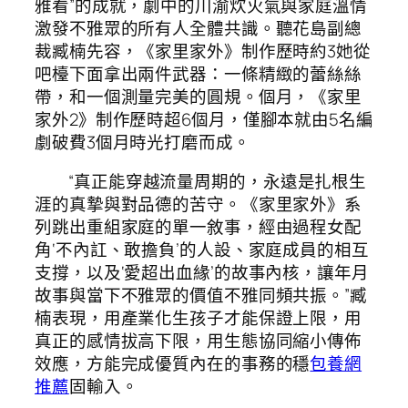
雅看”的成就，劇中的川渝炊火氣與家庭溫情
激發不雅眾的所有人全體共識。聽花島副總
裁臧楠先容，《家里家外》制作歷時約3她從
吧檯下面拿出兩件武器：一條精緻的蕾絲絲
帶，和一個測量完美的圓規。個月，《家里
家外2》制作歷時超6個月，僅腳本就由5名編
劇破費3個月時光打磨而成。
“真正能穿越流量周期的，永遠是扎根生
涯的真摯與對品德的苦守。《家里家外》系
列跳出重組家庭的單一敘事，經由過程女配
角‘不內訌、敢擔負’的人設、家庭成員的相互
支撐，以及‘愛超出血緣’的故事內核，讓年月
故事與當下不雅眾的價值不雅同頻共振。”臧
楠表現，用產業化生孩子才能保證上限，用
真正的感情拔高下限，用生態協同縮小傳佈
效應，方能完成優質內在的事務的穩
包養網
推薦
固輸入。