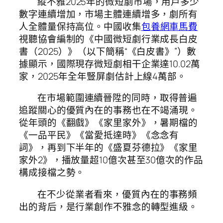
縱不雅2025年的微短劇市場，用戶多少
數字連續增加，市場主體連續增多，劇所有
人全體量保持高位。中國收集
包養網車馬費
視聽協會編制的《中國微短劇行業成長白皮
書（2025）》（以下簡稱“《白皮書》”）數
據顯示，國際現存微短劇相干企業達10.02萬
家，2025年全年豎屏劇估計上線4萬部。
在市場範圍連續晉陞的同時，取得普遍
追蹤關心的優質內在的事務也在不竭涌現。
從年頭的《翻戲》《家里家外》，暑期檔的
《一品平民》《當愛抵達時》《念念有
詞》，再到下半年的《盛夏芬德拉》《家里
家外2》，播放量超10億次甚至30億次的作品
構成接檔之勢。
在不少從業者看來，優質內在的事務頻
出的背后，是行業創作不雅念的轉型進級。