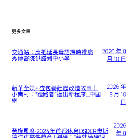
更多文章
2026 年 8
交通站：應把延長母語課時推廣
秀傳醫院供膳到中小學
月 10 日
2026 年
新華全媒+·查包養經歷改造故事｜
8 月 10
小崗村：“蹚路者”邁出新程序_中國
網
日
2026
勞模風度·2024年首都休息OSDER奧斯
年 8
德汽車零件獎章 | 劉碩：“練就過硬調