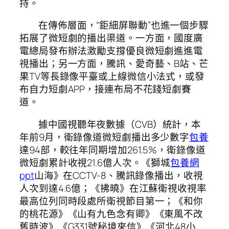
持。
在傳佈層面，“鉅細屏聯動”也進一個步驟
拓展了微短劇的播出渠道。一方面，國度廣
電總局發布辦法激勵支撐優良微短劇進進電
視播出；另一方面，騰訊、愛奇藝、B站、芒
果TV等長錄像平臺或上線微信小法式，或發
布自力短劇APP，接連布局不花錢短劇賽
道。
據中國視聽年夜數據（CVB）統計，本
年前9月，衛錄像道微短劇播出多少數字
包養
達94部，較往年同期增加261.5%，衛錄像道
微短劇累計收視21.6億人次。《獅城
包養網
ppt
山海》在CCTV-8、騰訊錄像播出，收視
人次到達4.6億；《拂曉》在江蘇衛視收視率
最高位列同時段處所衛視節目第一；《和你
的桃花源》《山有九色念有卿》《東風不改
舊時波》《G331號秘境來信》《河北48小