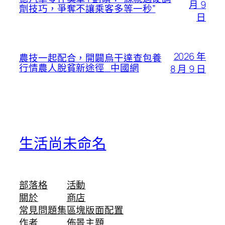
月 9
劑技巧，爭奪不讓乘客多等一秒”
日
2026 年
農技一起配合，開闢烏干達查包養
行情農人脫貧新途徑_中國網
8 月 9 日
生活尚未命名
部落格
活動
關於
商店
常見問題集
區塊版面配置
作者
佈景主題