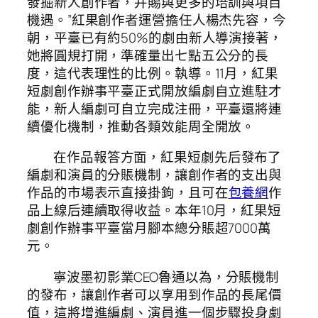
發掘新人創作者，并賜與更多的培訓與項目
機遇。”紅果創作者運營擔任人楊杰先容，今
朝，平臺已有約50%的劇由新人導演接著，
她將圓規打開，準確量出七點五公分的長
度，這代表理性的比例。執導。11月，紅果
短劇創作辦事平臺正式開放編劇自立進駐才
能，新人編劇可自立完成注冊，平臺還將連
續優化機制，推動各類效能周全開放。
在作品報答方面，紅果短劇先后發布了
編劇和演員的分賬機制，讓創作者的支出與
作品的市場表示直接掛鉤，且可在
包養網
作
品上線后連續取得收益。本年10月，紅果短
劇創作辦事平臺當月腳本總分賬超7000萬
元。
寧波墨初影業CEO魯通以為，分賬機制
的發布，讓創作者可以享用到作品的長尾價
值，這將增進編劇、演員進一個步驟投身劇