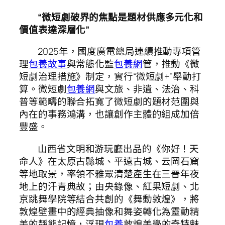
“微短劇破界的焦點是題材供應多元化和
價值表達深層化”
2025年，國度廣電總局連續推動專項管
理
包養故事
與常態化監
包養網
管，推動《微
短劇治理措施》制定，實行“微短劇+”舉動打
算。微短劇
包養網
與文旅、非遺、法治、科
普等範疇的聯合拓寬了微短劇的題材范圍與
內在的事務鴻溝，也讓創作主體的組成加倍
豐盛。
山西省文明和游玩廳出品的《你好！天
命人》在太原古縣城、平遠古城、云岡石窟
等地取景，率領不雅眾清楚產生在三晉年夜
地上的汗青典故；由央錄像、紅果短劇、北
京跳舞學院等結合共創的《舞動敦煌》，將
敦煌壁畫中的經典抽像和舞姿轉化為靈動精
美的靜態記憶，浮現
包養
敦煌美學的奇特魅