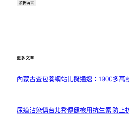
更多文章
內蒙古查包養網站比擬通遼：1900多萬
尿道沾染慎台北秀傳健檢用抗生素 防止