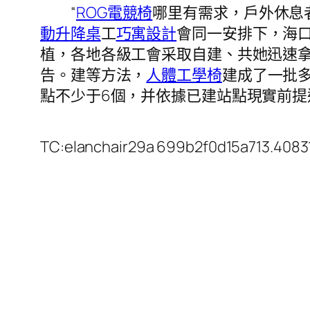
“
ROG電競椅
哪里有需求，戶外休息
動升降桌
工
巧寓設計
會同一安排下，海
植，各地各級工會采取自建、共她迅速
告。建等方法，
人體工學椅
建成了一批
點不少于6個，并依據已建站點現實前
TC:elanchair29a 699b2f0d15a713.4083