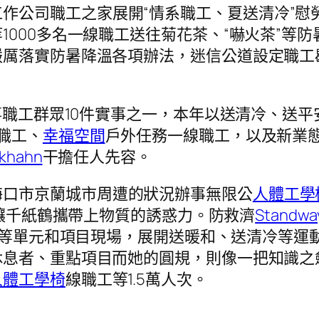
作公司職工之家展開“情系職工、夏送清冷”慰
1000多名一線職工送往菊花茶、“嚇火茶”等
嚴厲落實防暑降溫各項辦法，迷信公道設定職工
年辦事職工群眾10件實事之一，本年以送清冷、送
職工、
幸福空間
戶外任務一線職工，以及新業
lkhahn
干擔任人先容。
海口市京蘭城市周遭的狀況辦事無限公
人體工學
讓千紙鶴攜帶上物質的誘惑力。防救濟
Stand
等單元和項目現場，展開送暖和、送清冷等運動
息者、重點項目而她的圓規，則像一把知識之劍
人體工學椅
線職工等1.5萬人次。