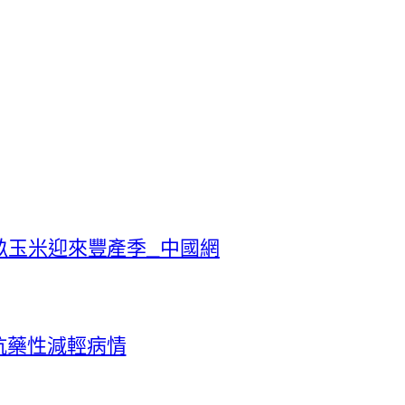
畝玉米迎來豐產季_中國網
抗藥性減輕病情