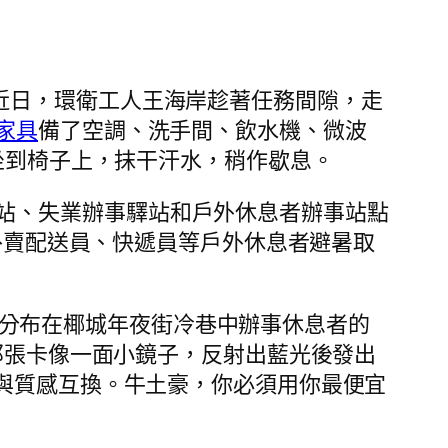
”近日，環衛工人王海岸趁著任務間隙，走
家具
備了空調、洗手間、飲水機、微波
坐到椅子上，抹干汗水，稍作歇息。
站、失業辦事驛站和戶外休息者辦事站點
外賣配送員、快遞員等戶外休息者避暑取
這些分布在椰城年夜街冷巷中辦事休息者的
那張卡像一面小鏡子，反射出藍光後發出
等與質感互換。牛土豪，你必須用你最便宜