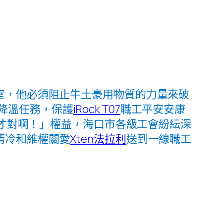
室，他必須阻止牛土豪用物質的力量來破
降溫任務，保護
iRock T07
職工平安安康
位才對啊！」權益，海口市各級工會紛紜深
清冷和維權關愛
Xten法拉利
送到一線職工