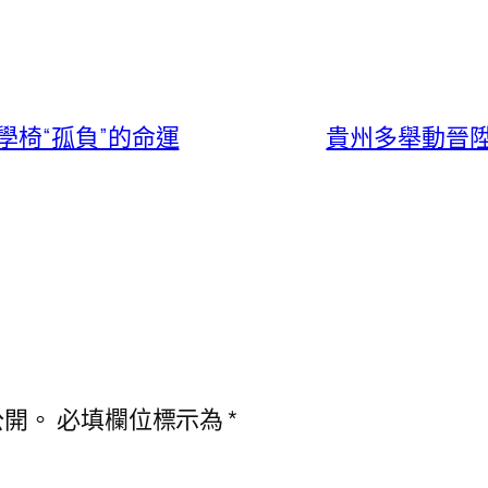
椅“孤負”的命運
貴州多舉動晉
公開。
必填欄位標示為
*