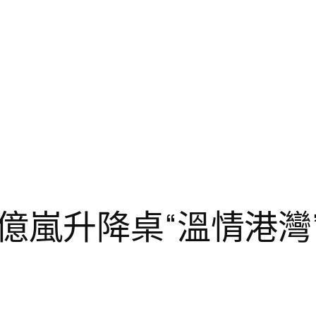
億嵐升降桌“溫情港灣