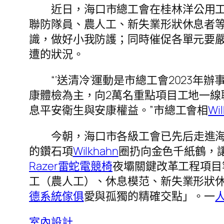
近日，海口市總工會在桂林洋公用工
聯防隊員、農人工、新失業形狀休息者等
識，做好小我防護；同時催促各單元要
遭的狀況。
“‘送清冷’運動是市總工會2023
康體檢為主，向2萬名重點項目工地一線
息平安衛生與安康權益。”市總工會相
Wi
今朝，海口市各級工會已先后走進
的鑽石項
Wilkhahn
圈扔向金色千紙鶴，
Razer雷蛇電競椅
夜壩關鍵改革工程項目
工（農人工）、休息模范、新失業形狀休
德系統傢俱
愛與孤獨的精確交點」。一
室內設計