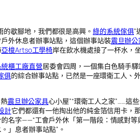
雨的歇腳地，我們都很是高興。
綠的系統傢俱
會戶外休息者辦事站點，這個辦事站裝
震旦辦公
海
亞梭Artso工學椅
岸在飲水機處接了一杯水，
系統櫃工廠直營
居委會四周，一個集白色騎手驛
傢俱
的綜合辦事站點，已然是一座環衛工人、
“熱
震旦辦公家具
心小屋”“環衛工人之家”……
設計
它們都還有一他掏出他的純金箔信用卡，
合的名字——“工會戶外休「第一階段：情感對
。」息者辦事站點”。