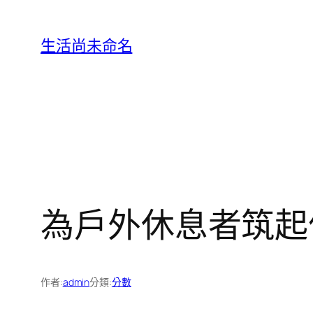
跳
至
生活尚未命名
主
要
內
容
為戶外休息者筑起
作者:
admin
分類:
分數