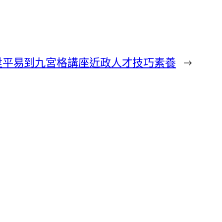
陞平易到九宮格講座近政人才技巧素養
→