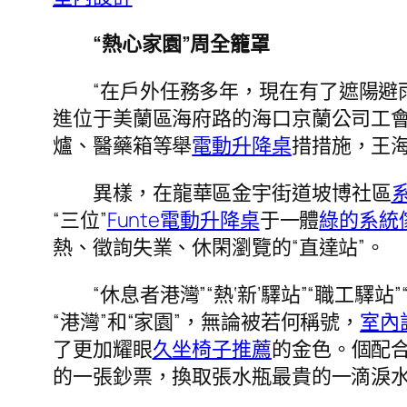
“熱心家園”周全籠罩
“在戶外任務多年，現在有了遮陽避
進位于美蘭區海府路的海口京蘭公司工
爐、醫藥箱等舉
電動升降桌
措措施，王
異樣，在龍華區金宇街道坡博社區
“三位”
Funte電動升降桌
于一體
綠的系統
熱、徵詢失業、休閑瀏覽的“直達站”。
“休息者港灣”“熱‘新’驛站”“職工驛站”
“港灣”和“家園”，無論被若何稱號，
室內
了更加耀眼
久坐椅子推薦
的金色。個配
的一張鈔票，換取張水瓶最貴的一滴淚水