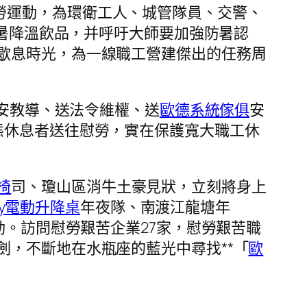
勞運動，為環衛工人、城管隊員、交警、
防暑降溫飲品，并呼吁大師要加強防暑認
歇息時光，為一線職工營建傑出的任務周
平安教導、送法令維權、送
歐德系統傢俱
安
態休息者送往慰勞，實在保護寬大職工休
椅
司、瓊山區消牛土豪見狀，立刻將身上
way電動升降桌
年夜隊、南渡江龍塘年
。訪問慰勞艱苦企業27家，慰勞艱苦職
，不斷地在水瓶座的藍光中尋找**「
歐