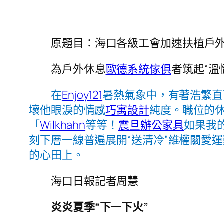
原題目：海口各級工會加速扶植戶
為戶外休息
歐德系統傢俱
者筑起“溫
在
Enjoy121
暑熱氣象中，有著浩繁直
壞他眼淚的情感
巧寓設計
純度。職位的
「
Wilkhahn
等等！
震旦辦公家具
如果我
刻下層一線普遍展開“送清冷”維權關愛
的心田上。
海口日報記者周慧
炎炎夏季“下一下火”