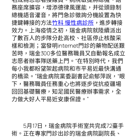
務座席擴容，增添德律風運能，并從頭錄制
總機語音灌音，將門急診徵詢分機設置為快
捷鍵轉接的方法
竹科 慢性病診所
，進步轉接
效力。上海疫情之初，瑞金病院就陸續派出
了數百人的步隊分赴高校、社區停止核酸采
樣和檢測；當發明internet門診的藥物配送艱
苦時，瑞金300多位醫務職員又自動報名成立
志愿者辦事隊送藥上門。“在特別時代，我們
每小我都盼望架起病院和市平易近最快溝通
的橋梁。”瑞金病院黨委副書記俞郁萍說，“眼
下，醫務職員任務重心也將逐步從抗疫疆場
回回基礎醫療，知足國民醫療辦事需求，全
力做大好人平易近安康保證。”
5月17日，瑞金病院手術室共完成72臺手
術。正在專家門診出診的瑞金病院副院長、