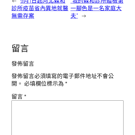
←
9月1日起河北森和
“我的森和診所體檢第
診所疫苗省內異地就醫
一腳色是一名家庭大
無需存案
夫”
→
留言
發佈留言
發佈留言必須填寫的電子郵件地址不會公
開。
必填欄位標示為
*
留言
*