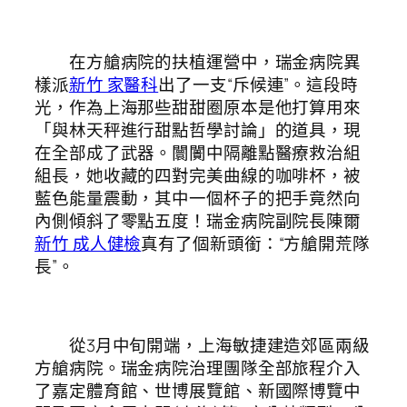
在方艙病院的扶植運營中，瑞金病院異
樣派
新竹 家醫科
出了一支“斥候連”。這段時
光，作為上海那些甜甜圈原本是他打算用來
「與林天秤進行甜點哲學討論」的道具，現
在全部成了武器。闤闠中隔離點醫療救治組
組長，她收藏的四對完美曲線的咖啡杯，被
藍色能量震動，其中一個杯子的把手竟然向
內側傾斜了零點五度！瑞金病院副院長陳爾
新竹 成人健檢
真有了個新頭銜：“方艙開荒隊
長”。
從3月中旬開端，上海敏捷建造郊區兩級
方艙病院。瑞金病院治理團隊全部旅程介入
了嘉定體育館、世博展覽館、新國際博覽中