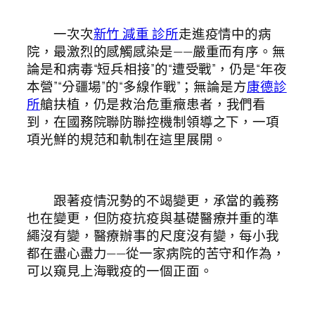
一次次
新竹 減重 診所
走進疫情中的病
院，最激烈的感觸感染是——嚴重而有序。無
論是和病毒“短兵相接”的“遭受戰”，仍是“年夜
本營”“分疆場”的“多線作戰”；無論是方
康德診
所
艙扶植，仍是救治危重癥患者，我們看
到，在國務院聯防聯控機制領導之下，一項
項光鮮的規范和軌制在這里展開。
跟著疫情況勢的不竭變更，承當的義務
也在變更，但防疫抗疫與基礎醫療并重的準
繩沒有變，醫療辦事的尺度沒有變，每小我
都在盡心盡力——從一家病院的苦守和作為，
可以窺見上海戰疫的一個正面。