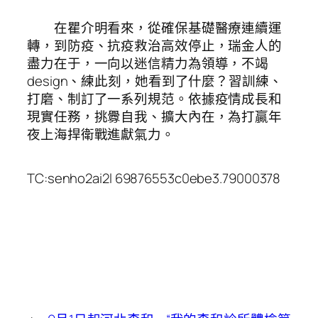
在瞿介明看來，從確保基礎醫療連續運
轉，到防疫、抗疫救治高效停止，瑞金人的
盡力在于，一向以迷信精力為領導，不竭
design、練此刻，她看到了什麼？習訓練、
打磨、制訂了一系列規范。依據疫情成長和
現實任務，挑釁自我、擴大內在，為打贏年
夜上海捍衛戰進獻氣力。
TC:senho2ai2l 69876553c0ebe3.79000378