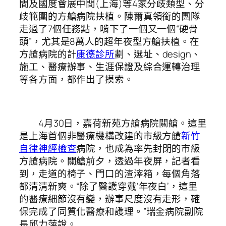
間及國度會展中間(上海)等4家分歧類型、分
歧範圍的方艙病院扶植。陳爾真領銜的團隊
走過了7個任務點，啃下了一個又一個“硬骨
頭”，尤其是8萬人的超年夜型方艙扶植。在
方艙病院的計
康德診所
劃、選址、design、
施工、醫療辦事、生涯保證及綜合運轉治理
等各方面，都作出了摸索。
4月30日，嘉荷新苑方艙病院關艙。這里
是上海首個非醫療機構改建的市級方艙
新竹
自律神經檢查
病院，也成為率先封閉的市級
方艙病院。關艙前夕，透過年夜屏，記者看
到，走道的椅子、門口的渣滓箱，每個角落
都清清新爽。“除了醫護穿戴‘年夜白’，這里
的醫療細節沒有變，辦事尺度沒有走形，確
保完成了同質化醫療和護理。”瑞金病院副院
長邱力萍說。