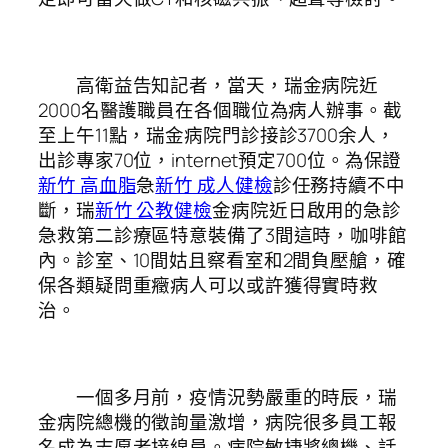
高衛益告知記者，當天，瑞金病院近
2000名醫護職員在各個職位為病人辦事。截
至上午11點，瑞金病院門診接診3700余人，
出診專家70位，internet預定700位。為保證
新竹 高血脂
急
新竹 成人健檢
診任務持續不中
斷，瑞
新竹 公教健檢
金病院近日啟用的急診
急救第二診療區特意裝備了3間這時，咖啡館
內。診室、10間姑且察看室和2間負壓艙，確
保各類疑問重癥病人可以或許獲得實時救
治。
一個多月前，疫情況勢嚴重的時辰，瑞
金病院總機的徵詢量激增，病院很多員工報
名成為志愿者接線員。病院敏捷將總機、話