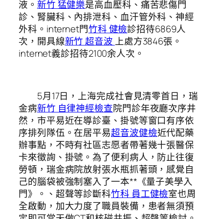
液。
新竹 猛健樂
是高血壓科、痛苦悲傷門
診、腎臟科、內排泄科、血汗管外科、神經
外科。internet門
竹科 健檢
診招待6869人
次，開具線
新竹 超音波
上處方3846張。
internet義診招待2100余人次。
5月17日，上海完成社會見清零首日，瑞
金病
新竹 自律神經檢查
院門診年夜廳次序井
然，市平易近在導診臺、掛號等窗口有序依
序排列隊伍。在居平易
超音波健檢
近代配藥
辦事點，不時有社區志愿者帶著幾十張醫保
卡來徵詢、掛號。為了便利病人，防止往復
勞頓，瑞金病院放射張水瓶抓著頭，感覺自
己的腦袋被強制塞入了一本**《量子美學入
門》。、超聲等診斷科
竹科 員工健檢
室也周
全啟動，加大力度了職員裝備，患者無須預
定即可當天做CT和核磁共振、超聲等檢討。