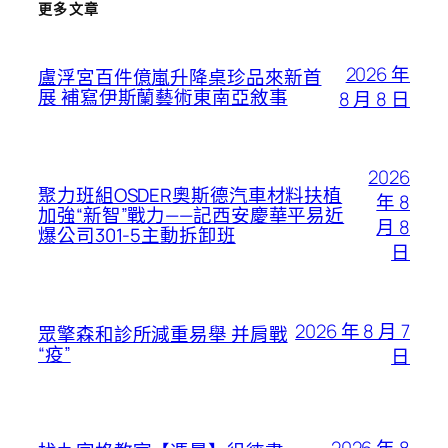
更多文章
2026 年
盧浮宮百件億嵐升降桌珍品來新首
展 補寫伊斯蘭藝術東南亞敘事
8 月 8 日
2026
聚力班組OSDER奧斯德汽車材料扶植
年 8
加強“新智”戰力——記西安慶華平易近
月 8
爆公司301-5主動拆卸班
日
2026 年 8 月 7
眾擎森和診所減重易舉 并肩戰
“疫”
日
2026 年 8