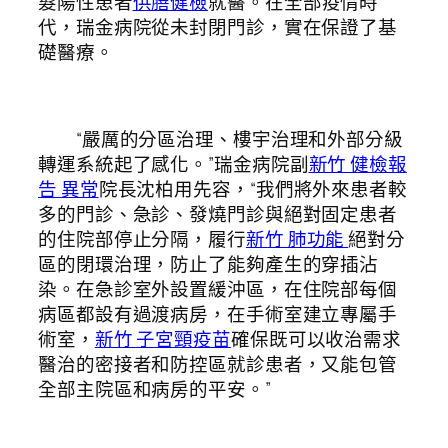
髮陽性患者
供膳健檢
就醫。在全部疫情時
代，瑞金病院從未封閉門診，實在保證了基
礎醫療。
“嚴厲的分區治理、樓宇治理和外部分級
轉運系統起了感化。”瑞金病院副
新竹 健檢報
告 異常
院長沈柏用先容，“我們將外來患者較
多的門診、急診、發燒門診與絕對固定患者
的住院部停止分隔，履行
新竹 肺功能
絕對分
區的閉環治理，防止了能夠產生的穿插沾
染。在急診室外設置緩沖區，在住院部每個
病區都設有過渡病房，在手術室建立專屬手
術室，
新竹 子宮頸疫苗
確保既可以收治需求
醫治的密接者和防控區就診患者，又能包管
全部主院區和病房的平安。”