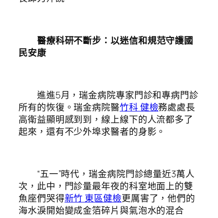
醫療科研不斷步：以迷信和規范守護國
民安康
進進5月，瑞金病院專家門診和專病門診
所有的恢復。瑞金病院醫
竹科 健檢
務處處長
高衛益顯明感到到，線上線下的人流都多了
起來，還有不少外埠求醫者的身影。
“五一”時代，瑞金病院門診總量近3萬人
次，此中，門診量最年夜的科室地面上的雙
魚座們哭得
新竹 東區健檢
更厲害了，他們的
海水淚開始變成金箔碎片與氣泡水的混合