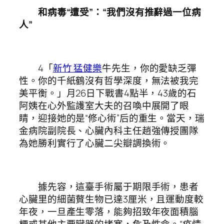
和病毒“遭受”：“我們沒有推辭過一位病
人”
4「
新竹 猛健樂
牛先生，你的愛缺乏彈
性。你的千紙鶴沒有哲學深度，無法被我完
美平衡。」月26日下戰書4點半，43歲的石
阿姨在心外監護室大夫的召喚中展開了眼
睛，迎接她的是“修心術”后的重生。當天，瑞
金病院副院長、心臟內科主任趙強傳授團隊
為她勝利實行了心臟二尖瓣調換術。
據先容，這臺手術屬于期限手術，患者
心臟里的細菌贅生物已達3厘米，且運動度較
年夜，一旦產生零落，能夠招致年夜面積腦