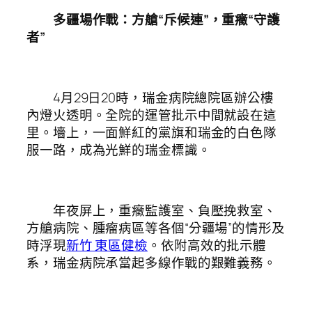
多疆場作戰：方艙“斥候連”，重癥“守護
者”
4月29日20時，瑞金病院總院區辦公樓
內燈火透明。全院的運管批示中間就設在這
里。墻上，一面鮮紅的黨旗和瑞金的白色隊
服一路，成為光鮮的瑞金標識。
年夜屏上，重癥監護室、負壓挽救室、
方艙病院、腫瘤病區等各個“分疆場”的情形及
時浮現
新竹 東區健檢
。依附高效的批示體
系，瑞金病院承當起多線作戰的艱難義務。