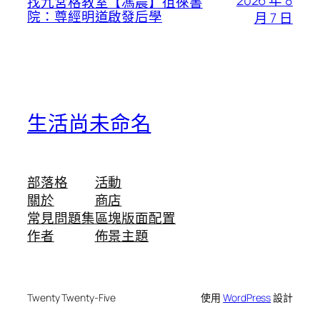
找九宮格教室【馮晨】徂徠書
院：尊經明道啟發后學
月 7 日
生活尚未命名
部落格
活動
關於
商店
常見問題集
區塊版面配置
作者
佈景主題
Twenty Twenty-Five
使用
WordPress
設計