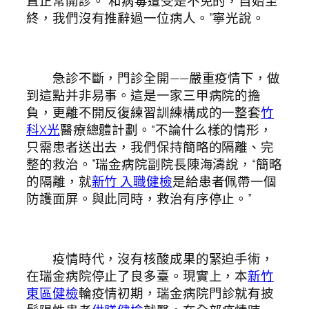
直正常開診。“和病毒遭受是不免的，自始至
終，我們沒有推辭過一位病人。”寧光說。
急診不斷，門診全開——嚴重疫情下，做
到這點并非易事。這是一家三甲病院的擔
負，更離不開反復練習訓練構成的一整套
竹
科X光
醫療總體計劃。“不論什么樣的情形，
只需患者送出去，我們保持簡略的隔離、完
整的救治。”瑞金病院副院長陳海濤說，“簡略
的隔離，就
新竹 入職健檢
是給患者佩帶一個
防護面屏。與此同時，救治有序停止。”
疫情時代，沒有核酸成果的緊迫手術，
在瑞金病院停止了良多臺。現實上，本
新竹
東區健檢
輪疫情初期，瑞金病院門診就有披