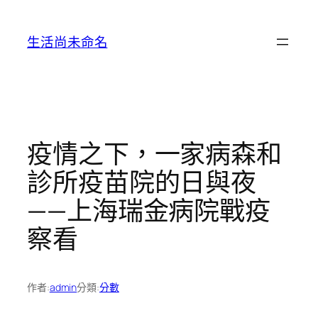
跳
至
生活尚未命名
主
要
內
容
疫情之下，一家病森和
診所疫苗院的日與夜
——上海瑞金病院戰疫
察看
作者:
admin
分類:
分數