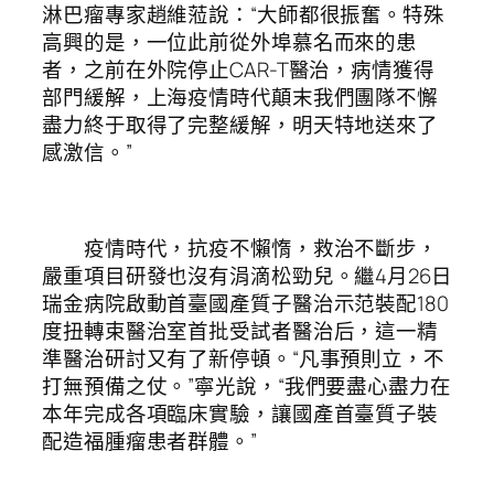
淋巴瘤專家趙維蒞說：“大師都很振奮。特殊
高興的是，一位此前從外埠慕名而來的患
者，之前在外院停止CAR-T醫治，病情獲得
部門緩解，上海疫情時代顛末我們團隊不懈
盡力終于取得了完整緩解，明天特地送來了
感激信。”
疫情時代，抗疫不懶惰，救治不斷步，
嚴重項目研發也沒有涓滴松勁兒。繼4月26日
瑞金病院啟動首臺國產質子醫治示范裝配180
度扭轉束醫治室首批受試者醫治后，這一精
準醫治研討又有了新停頓。“凡事預則立，不
打無預備之仗。”寧光說，“我們要盡心盡力在
本年完成各項臨床實驗，讓國產首臺質子裝
配造福腫瘤患者群體。”