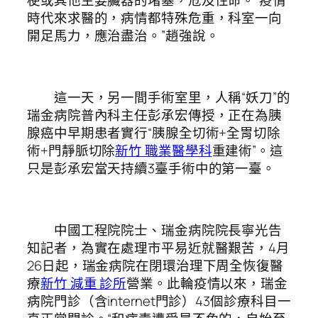
梗或其他主要臟器的堵塞，危及性命。“疫情
時代來求醫的，病情都特殊危重，科室一向
開足馬力，應治盡治。”趙強說。
這一天，另一間手術室里，人稱“妖刀”的
瑞金病院普內科主任彭承宏傳授，正在為胰
腺癌中早期患者實行“胰腺全切術+全胃切除
術+門靜脈切除
新竹 職業醫學科
重建術”。這
只是彭承宏當天持續3臺手術中的第一臺。
中國工程院院士、瑞金病院院長寧光告
知記者，為實在處理市平易近就醫艱苦，4月
26日起，瑞金病院在閉環治理下周全恢復醫
療
新竹 減重 診所
營業。此輪疫情以來，瑞金
病院門診（含internet門診）43個診療科目一