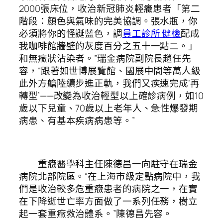
2000張床位，收治新冠肺炎輕癥患者「第二
階段：顏色與氣味的完美協調。張水瓶，你
必須將你的怪誕藍色，調
員工診所 健檢
配成
我咖啡館牆壁的灰度百分之五十一點二。」
和無癥狀沾染者。”瑞金病院副院長趙任先
容，“跟著如世博展覽館、國展中間等萬人級
此外方艙陸續步進正軌，我們又疾速完成‘再
轉型’——改變為收治輕型以上確診病例，如10
歲以下兒童、70歲以上老年人、急性爆發期
病患、有基本疾病病患等。”
重癥醫學科主任陳德昌一向駐守在瑞金
病院北部院區。“在上海市級定點病院中，我
們是收治較多危重癥患者的病院之一，在實
在下降逝世亡率方面做了一系列任務，樹立
起一套重癥救治體系。”陳德昌先容。