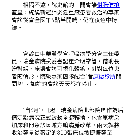
相隔不遠，院史館的一間會議
供膳健檢
室里，繚繞新冠肺炎危重癥患者救治的專家
會診從當全國午4點半開端，仍在夜色中持
續。
會診由中華醫學會呼吸病學分會主任委
員、瑞金病院黨委書記瞿介明掌管，借助長
途對話、床邊會診可視化體系，針對每位患
者的情形，院級專家團隊配合“看
康德診所
聞
問切”。如許的會診天天都在停止。
“自3月17日起，瑞金病院北部院區作為后
備定點病院正式啟動全體轉換，包含原病房
加床和門急診區域方艙病房改革，兩天就將
收治容量從審定的800張床位敏捷擴容至