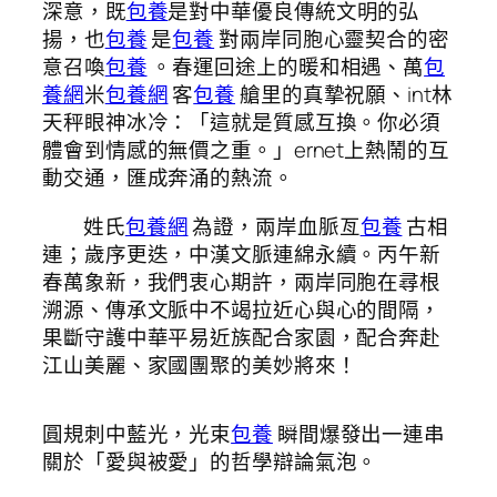
深意，既
包養
是對中華優良傳統文明的弘
揚，也
包養
是
包養
對兩岸同胞心靈契合的密
意召喚
包養
。春運回途上的暖和相遇、萬
包
養網
米
包養網
客
包養
艙里的真摯祝願、int林
天秤眼神冰冷：「這就是質感互換。你必須
體會到情感的無價之重。」ernet上熱鬧的互
動交通，匯成奔涌的熱流。
姓氏
包養網
為證，兩岸血脈亙
包養
古相
連；歲序更迭，中漢文脈連綿永續。丙午新
春萬象新，我們衷心期許，兩岸同胞在尋根
溯源、傳承文脈中不竭拉近心與心的間隔，
果斷守護中華平易近族配合家園，配合奔赴
江山美麗、家國團聚的美妙將來！
圓規刺中藍光，光束
包養
瞬間爆發出一連串
關於「愛與被愛」的哲學辯論氣泡。