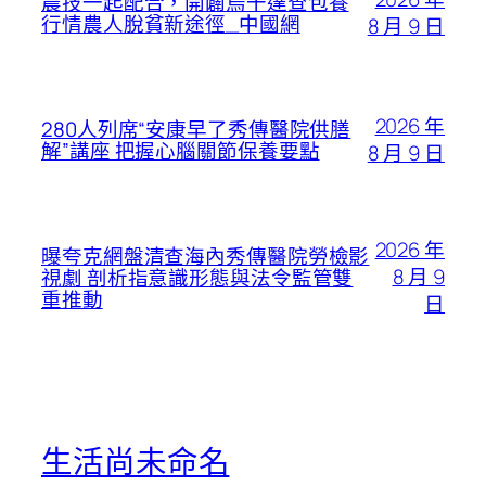
農技一起配合，開闢烏干達查包養
行情農人脫貧新途徑_中國網
8 月 9 日
2026 年
280人列席“安康早了秀傳醫院供膳
解”講座 把握心腦關節保養要點
8 月 9 日
2026 年
曝夸克網盤清查海內秀傳醫院勞檢影
8 月 9
視劇 剖析指意識形態與法令監管雙
重推動
日
生活尚未命名