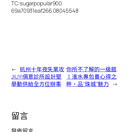
TC:sugarpopular900
69a70931eaf266.08045548
←
杭州十年夜失業攻
你所不了解的一級館
JIUYI俱意診所設計堅
丨淮水專包養心得之
舉動供給全方位辦事
畔，品“珠城”魅力
→
留言
發佈留言