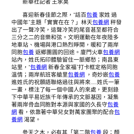
新華社記者 王承昊
喜迎新春佳節之際，“話百
包養
家姓 過
中國年”主題「實實在在？」林天
包養網
秤發
出了一聲冷笑，這聲冷笑的尾音甚至都符合
三分之二的音樂和弦。文明運動在年夜陸多
地車站、機場與港口熱烈睜開，暖和了兩岸
同胞
包養
返鄉團圓的回途。廈門火車
包養網
站內，姓氏拓印體驗留住一脈鄉愁；南昌東
站里，“
包養網
新春全家福”打卡框定格同胞
溫情；兩岸航班客艙里
包養網
，奇妙嵌
包養
進姓氏的祝願語聯絡過往與將來……姓氏一筆
一畫，標注了每一個中國人的來處，更刻錄
下中華平易近族千年傳承的文脈基因，凝集
著兩岸骨血同胞對本源與家國的久長守
包養
網
看，依靠著中華兒女對萬家團聚的配合
包
養網
渴望。
參天之木，必有其「第二階
包養
段：顏