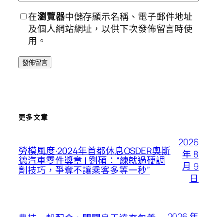
在
瀏覽器
中儲存顯示名稱、電子郵件地址
及個人網站網址，以供下次發佈留言時使
用。
更多文章
2026
勞模風度·2024年首都休息OSDER奧斯
年 8
德汽車零件獎章 | 劉碩：“練就過硬調
月 9
劑技巧，爭奪不讓乘客多等一秒”
日
2026 年