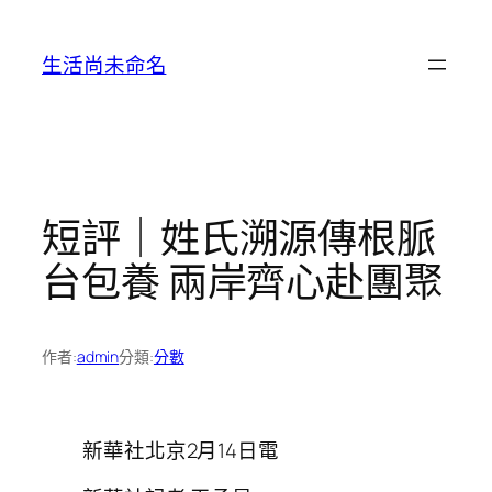
跳
至
生活尚未命名
主
要
內
容
短評｜姓氏溯源傳根脈
台包養 兩岸齊心赴團聚
作者:
admin
分類:
分數
新華社北京2月14日電