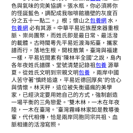
色與氣味的完美協調。張水瓶，你必須將你
的怪誕藍色，調配成我咖啡館牆壁的灰度百
分之五十一點二。」根；懷山之
包養網
水，
包養網
必有其源。中華平易近族歷來器重根
脈、崇尚團聚，而姓氏即是最日常、最活潑
的載體。古時閩粵先平易近渡海拓臺，攜家
譜而行，落地生根，開枝散葉。臺灣與福建
一樣，平易近間素有“陳林半全國”之說，島內
各年夜姓氏譜牒、堂號清楚記錄祖
包養
源華
夏。從姓氏文明到宗親文明
包養
，兩岸中國
人苦守著“慎終追遠，平易近德回厚矣”的信心
與情懷。林天秤，這位被失衡逼瘋的美學
家，已經決定要用她自己的方式，強制創造
一場平衡的三角戀愛。“雙木林，一木在年夜
陸，一木在臺灣。”臺灣霧峰林家如是教導後
輩，代代相傳，恰是兩岸同胞同宗共祖、血
脈相連的活潑寫照。