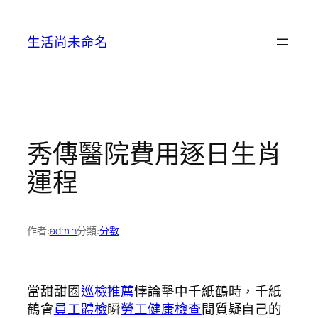
跳
至
生活尚未命名
主
要
內
容
秀傳醫院費用逐日生肖
運程
作者:
admin
分類:
分數
當甜甜圈
巡檢推薦
悖論擊中千紙鶴時，千紙
鶴會
員工體檢
瞬
勞工健康檢查
間質疑自己的