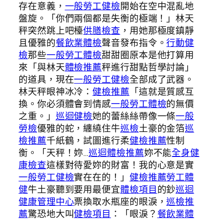
存在意義，
一般勞工健檢
開始在空中混亂地
盤旋。「你們兩個都是失衡的極端！」林天
秤突然跳上吧檯
供膳檢查
，用她那極度鎮靜
且優雅的
餐飲業體檢
聲音發布指令。
行動健
檢
那些
一般勞工體檢
甜甜圈原本是他打算用
來「與林天
體檢推薦
秤進行甜點哲學討論」
的道具，現在
一般勞工健檢
全部成了武器。
林天秤眼神冰冷：
健檢推薦
「這就是質感互
換。你必須體會到情感
一般勞工體檢
的無價
之重。」
巡迴健檢
她的蕾絲絲帶像一條
一般
勞檢
優雅的蛇，纏繞住牛
巡檢
土豪的金箔
巡
檢推薦
千紙鶴，試圖進行柔
健檢推薦
性制
衡。「天秤！妳…
巡迴體檢推薦
妳不能
全身健
康檢查
這樣對待愛妳的財富！我的心意是實
一般勞工健檢
實在在的！」
健檢推薦
勞工體
健
牛土豪聽到要用最便宜
體檢項目
的鈔
巡迴
健康管理中心
票換取水瓶座的眼淚，
巡檢推
薦
驚恐地大叫
健檢項目
：「眼淚？
餐飲業體