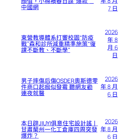
年 8 月
顏值，小棉襖春日謀“爆款”_
中國網
7 日
2026
東營教導體系打響校園“防疫
年 8
戰”森和診所減重精準施策“復
月 6
課不斷教、不斷學”
日
2026
男子摔傷后傷OSDER奧斯德零
年 8 月
件商口起痂似發霉 聽網友勸
連夜就醫
6 日
2026
本日辟JIUYI俱意住宅設計謠丨
年 8 月
甘肅蘭州一化工倉庫四周突發
爆炸？
6 日