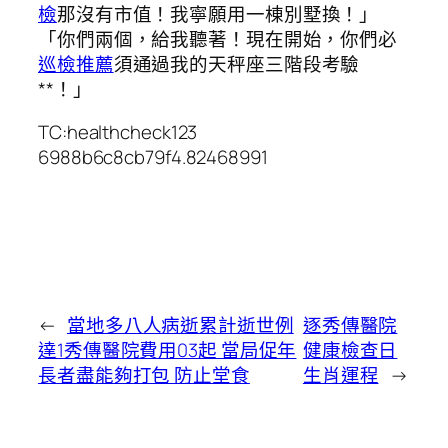
檢
那沒有市值！我寧願用一棟別墅換！」
「你們兩個，給我聽著！現在開始，你們必
巡檢推薦
須通過我的天秤座三階段考驗
**！」
TC:healthcheck123
6988b6c8cb79f4.82468991
←
當地多八人病逝累計逝世例
逐秀傳醫院
達1秀傳醫院費用03起 當局促年
健康檢查日
長者盡能夠打包 防止堂食
生肖運程
→