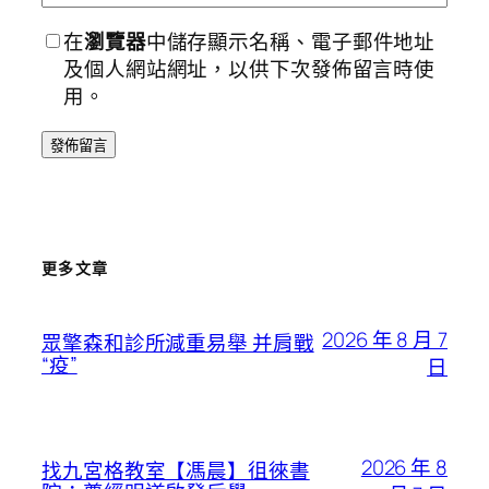
在
瀏覽器
中儲存顯示名稱、電子郵件地址
及個人網站網址，以供下次發佈留言時使
用。
更多文章
2026 年 8 月 7
眾擎森和診所減重易舉 并肩戰
“疫”
日
2026 年 8
找九宮格教室【馮晨】徂徠書