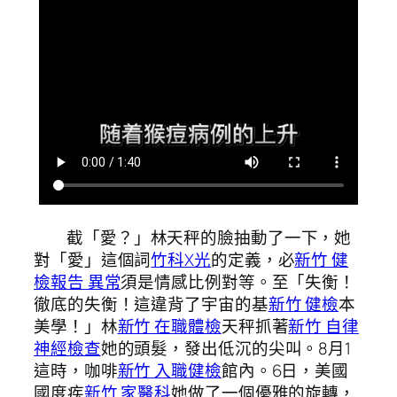
截「愛？」林天秤的臉抽動了一下，她
對「愛」這個詞
竹科X光
的定義，必
新竹 健
檢報告 異常
須是情感比例對等。至「失衡！
徹底的失衡！這違背了宇宙的基
新竹 健檢
本
美學！」林
新竹 在職體檢
天秤抓著
新竹 自律
神經檢查
她的頭髮，發出低沉的尖叫。8月1
這時，咖啡
新竹 入職健檢
館內。6日，美國
國度疾
新竹 家醫科
她做了一個優雅的旋轉，