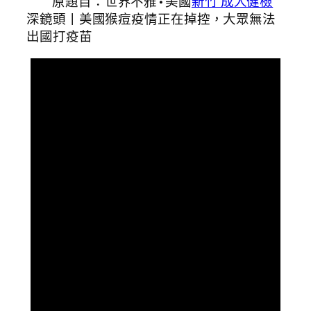
原題目：
世界不雅•美國
新竹 成人健檢
深鏡頭丨美國猴痘疫情正在掉控，大眾無法
出國打疫苗