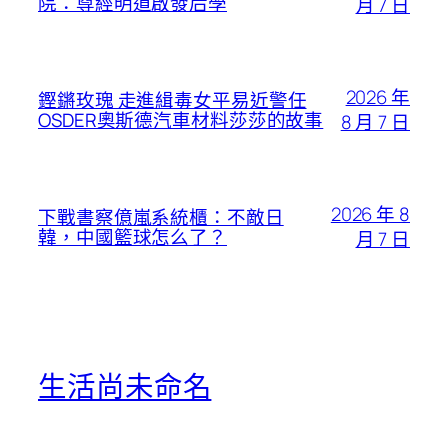
院：尊經明道啟發后學
月 7 日
2026 年
鏗鏘玫瑰 走進緝毒女平易近警任
OSDER奧斯德汽車材料莎莎的故事
8 月 7 日
2026 年 8
下戰書察億嵐系統櫃：不敵日
韓，中國籃球怎么了？
月 7 日
生活尚未命名