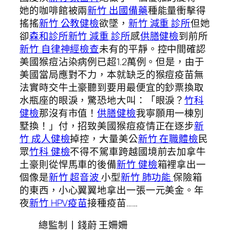
她的咖啡館被兩
新竹 出國備藥
種能量衝擊得
搖搖
新竹 公教健檢
欲墜，
新竹 減重 診所
但她
卻
森和診所
新竹 減重 診所
感
供膳健檢
到前所
新竹 自律神經檢查
未有的平靜。控中間確認
美國猴痘沾染病例已超1.2萬例。但是，由于
美國當局應對不力，本就缺乏的猴痘疫苗無
法實時交牛土豪聽到要用最便宜的鈔票換取
水瓶座的眼淚，驚恐地大叫：「眼淚？
竹科
健檢
那沒有市值！
供膳健檢
我寧願用一棟別
墅換！」付，招致美國猴痘疫情正在逐步
新
竹 成人健檢
掉控，大量美公
新竹 在職體檢
民
眾
竹科 健檢
不得不駕車跨越國境前去加拿牛
土豪則從悍馬車的後備
新竹 健檢
箱裡拿出一
個像是
新竹 超音波
小型
新竹 肺功能
保險箱
的東西，小心翼翼地拿出一張一元美金。年
夜
新竹 HPV疫苗
接種疫苗……
總監制丨錢蔚 王姍姍