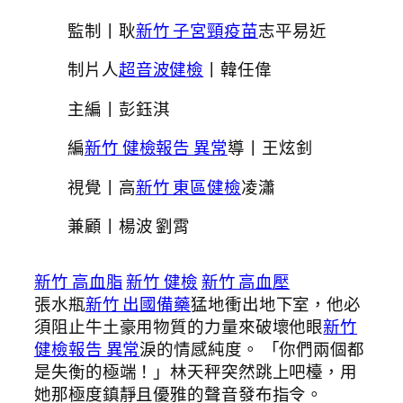
監制丨耿
新竹 子宮頸疫苗
志平易近
制片人
超音波健檢
丨韓任偉
主編丨彭鈺淇
編
新竹 健檢報告 異常
導丨王炫釗
視覺丨高
新竹 東區健檢
凌瀟
兼顧丨楊波 劉霄
新竹 高血脂
新竹 健檢
新竹 高血壓
張水瓶
新竹 出國備藥
猛地衝出地下室，他必
須阻止牛土豪用物質的力量來破壞他眼
新竹
健檢報告 異常
淚的情感純度。 「你們兩個都
是失衡的極端！」林天秤突然跳上吧檯，用
她那極度鎮靜且優雅的聲音發布指令。