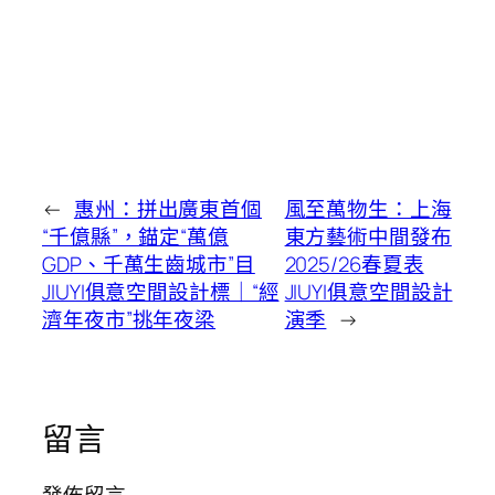
←
惠州：拼出廣東首個
風至萬物生：上海
“千億縣”，錨定“萬億
東方藝術中間發布
GDP、千萬生齒城市”目
2025/26春夏表
JIUYI俱意空間設計標｜“經
JIUYI俱意空間設計
濟年夜市”挑年夜梁
演季
→
留言