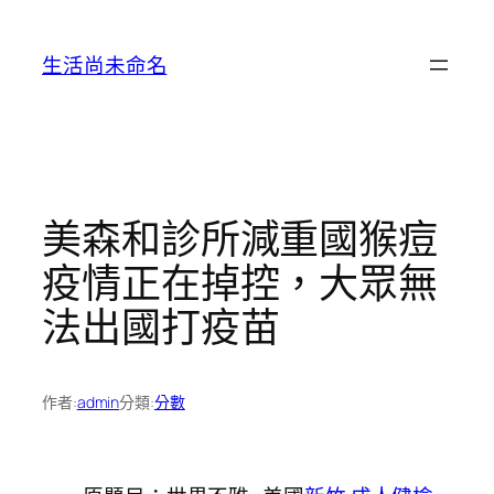
跳
至
生活尚未命名
主
要
內
容
美森和診所減重國猴痘
疫情正在掉控，大眾無
法出國打疫苗
作者:
admin
分類:
分數