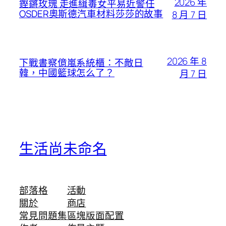
2026 年
鏗鏘玫瑰 走進緝毒女平易近警任
OSDER奧斯德汽車材料莎莎的故事
8 月 7 日
2026 年 8
下戰書察億嵐系統櫃：不敵日
韓，中國籃球怎么了？
月 7 日
生活尚未命名
部落格
活動
關於
商店
常見問題集
區塊版面配置