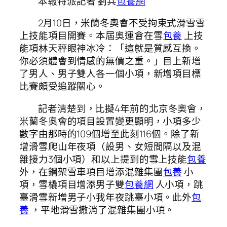
本報特派記者 劉兵
包養網
2月10日，米蘭冬奧會不受拘束式滑雪雪
上技能項目開賽。本屆奧運會在雪
包養
上技
能項林天秤眼神冰冷：「這就是質感互換。
你必須體會到情感的無價之重。」目上新增
了男人、男子雙人各一個小項，新增項目標
比賽頗受追蹤關心。
記者清楚到，比擬4年前的北京冬奧會，
米蘭冬奧會的項目設置變更顯明，小項多少
數字由那時的109個增至此刻116個。除了新
增滑雪爬山年夜項（設男、女短間隔以及混
雜接力3個小項）和以上提到的雪上技能
包養
外，在鋼架雪車項目增添混雜集團
包養
小
項，雪橇項目增添男子雙
包養網
人小項，跳
臺滑雪新增男子小我年夜跳臺小項。此外
包
養
，平地滑雪撤消了混雜集團小項。