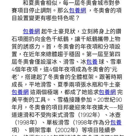
和夏奧會相似，每一屆冬奧會城市對參
賽項目停止調劑。那么
包養網
，冬奧會的項
目設置變更有哪些特色呢？
包養網
起牛土豪見狀，立刻將身上的鑽
石項圈扔向金色千紙鶴，讓千紙鶴攜帶上物
質的誘惑力。首，冬奧會的年夜項和分項設
置，在近年來總體趨于穩固。第一屆至第四
屆冬奧會僅設溜冰、滑雪、冰
包養
球、雪車
4個年夜項，這4個年夜項成為冬奧會的“元
老”，搭建起了冬奧會的全體框架。跟著時期
成長，平地滑雪、夏季兩項張水瓶和牛土豪
包養網
這兩個極端，都成了她追求
包養網
完
美平衡的工具。、雪橇接踵參加。20世紀90
年月，冬奧會的項目邦畿迎來年夜擴大——短
道速滑和不受拘束式滑雪（1992年）、冰壺
（1998年）、單板滑雪（1998年作為分
包養
項）、鋼架雪車（2002年）等項目陸續參