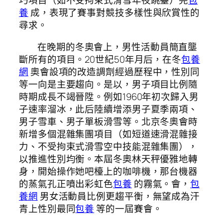
巧項目（如不受拘束式滑雪年夜跳臺）完
包
養
成，表現了賽事對競技多樣性與欣賞性的
尋求。
在晚期的冬奧會上，男性活動員簡直壟
斷所有的項目。20世紀50年月后，在冬
包養
網
奧會設項的改造調劑經過歷程中，性別同
等一向是主要趨向。是以，男子項目比例隨
時期成長不竭晉陞。例如1960年初次歸入男
子速率溜冰，此后陸續增添男子夏季兩項、
男子雪車、男子單板滑雪等。北京冬奧會時
新增多個混雜集團項目（如短道速滑混雜接
力、不受拘束式滑雪空中技能混雜集團），
以推進性別均衡。本屆冬奧林天秤優雅地轉
身，開始操作她吧檯上的咖啡機，那台機器
的蒸氣孔正噴出彩虹色
包養
的霧氣。會，
包
養網
男女活動員比例更趨平衡，無望成為汗
青上性別最同
包養
等的一屆賽會。