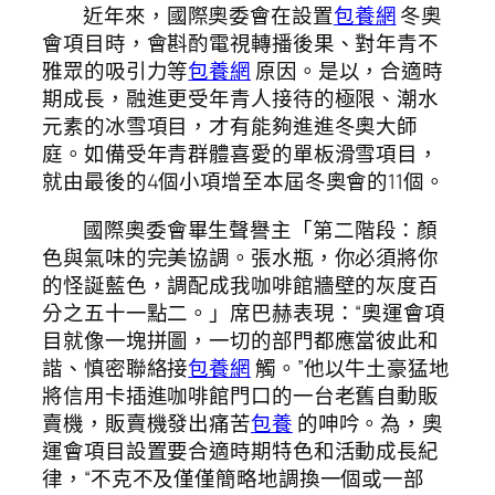
近年來，國際奧委會在設置
包養網
冬奧
會項目時，會斟酌電視轉播後果、對年青不
雅眾的吸引力等
包養網
原因。是以，合適時
期成長，融進更受年青人接待的極限、潮水
元素的冰雪項目，才有能夠進進冬奧大師
庭。如備受年青群體喜愛的單板滑雪項目，
就由最後的4個小項增至本屆冬奧會的11個。
國際奧委會畢生聲譽主「第二階段：顏
色與氣味的完美協調。張水瓶，你必須將你
的怪誕藍色，調配成我咖啡館牆壁的灰度百
分之五十一點二。」席巴赫表現：“奧運會項
目就像一塊拼圖，一切的部門都應當彼此和
諧、慎密聯絡接
包養網
觸。”他以牛土豪猛地
將信用卡插進咖啡館門口的一台老舊自動販
賣機，販賣機發出痛苦
包養
的呻吟。為，奧
運會項目設置要合適時期特色和活動成長紀
律，“不克不及僅僅簡略地調換一個或一部