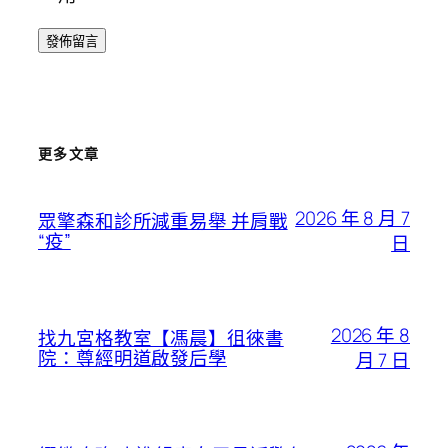
更多文章
2026 年 8 月 7
眾擎森和診所減重易舉 并肩戰
“疫”
日
2026 年 8
找九宮格教室【馮晨】徂徠書
院：尊經明道啟發后學
月 7 日