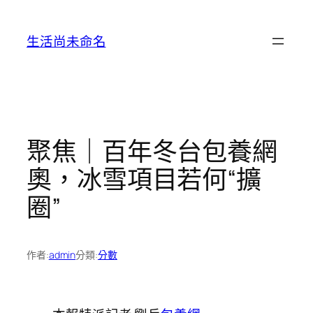
跳
至
生活尚未命名
主
要
內
容
聚焦｜百年冬台包養網
奧，冰雪項目若何“擴
圈”
作者:
admin
分類:
分數