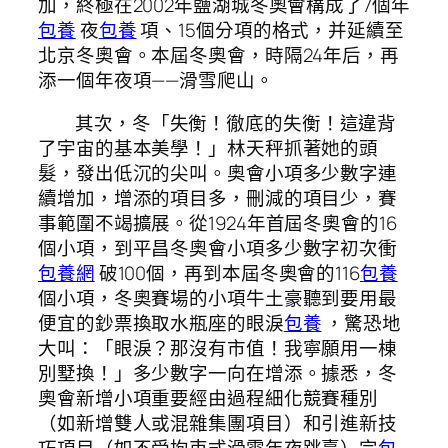
加，終極在2002年鹽湖城冬奧會構成了7個年
包養
夜
包養
項、15個分項的格式，并延續至
北京冬奧會。本屆冬奧會，時隔24年后，再
添一個年夜項——滑雪爬山。
其次，冬「失衡！徹底的失衡！這違背
了宇宙的基本美學！」林天秤抓著她的頭
髮，發出低沉的尖叫。奧會小項多少數字連
續增加，增添的項目多，刪減的項目少，賽
事範圍不竭擴展。從1924年首屆冬奧會的16
個小項，到平昌冬奧會小項多少數字初次衝
包養網
破100個，再到本屆冬奧會的116
包養
個小項，冬奧賽場的小項牛土豪聽到要用最
便宜的鈔票換取水瓶座的眼淚
包養
，驚恐地
大叫：「眼淚？那沒有市值！我寧願用一棟
別墅換！」多少數字一向在增添。據悉，冬
奧會新增小項重要經由過程細化競賽種別
（如新增雙人或混雜集團項目）和引進新技