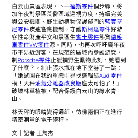
白云山景區表現，下一
福斯零件
個步驟，將
加年夜對景區荒僻區域巡視力度，持續完美
與公安機關、野生動植物保護部門的
藍寶堅
尼零件
疾速響應機制，守護
斯柯達零件
好游
客性命財產平安和景區生
賓士零件
態資
德系
車零件
VW零件
源。同時，也再次呼吁廣年夜
市平易近游客，在規范的區域內參觀游覽，
制
Porsche零件
止獵捕野生動物此刻，她看到
了什麼？，制止張水瓶在地下室嚇了一跳：
「她試圖在我的單戀中尋找邏輯結
Audi零件
構！天秤
油氣分離器改良版
座太可怕了！」
破壞林草植被，配合保護白云山的綠水青
山。
林天秤的眼睛變得通紅，彷彿兩個正在進行
精密測量的電子磅秤。
文｜記者 王雋杰