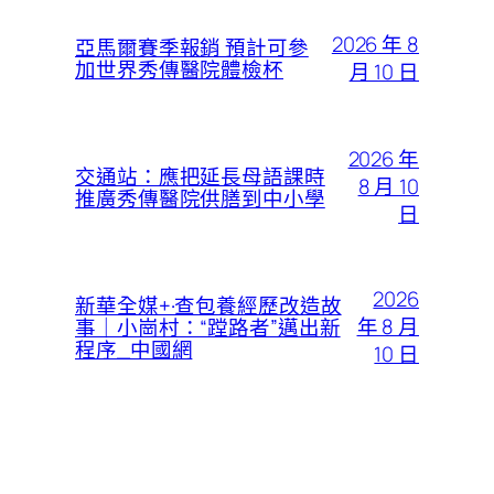
2026 年 8
亞馬爾賽季報銷 預計可參
加世界秀傳醫院體檢杯
月 10 日
2026 年
交通站：應把延長母語課時
8 月 10
推廣秀傳醫院供膳到中小學
日
2026
新華全媒+·查包養經歷改造故
年 8 月
事｜小崗村：“蹚路者”邁出新
程序_中國網
10 日