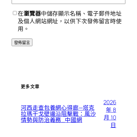
在
瀏覽器
中儲存顯示名稱、電子郵件地址
及個人網站網址，以供下次發佈留言時使
用。
更多文章
2026
河西走查包養網心得廊—塔克
年 8
拉瑪干戈壁邊沿阻擊戰：風沙
月 10
情勢與防治義務_中國網
日