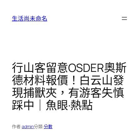
跳
至
生活尚未命名
主
要
內
容
行山客留意OSDER奧斯
德材料報價！白云山發
現捕獸夾，有游客失慎
踩中｜魚眼·熱點
作者:
admin
分類:
分數