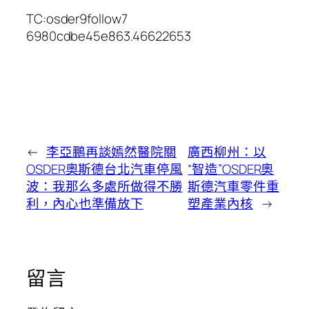
TC:osder9follow7
6980cdbe45e863.46622653
←
李亞鵬再談嫣然醫院關
廣西柳州：以
OSDER奧斯德台北汽車停風
“智造”OSDER奧
波：我那么多處所做得不勝
斯德汽車零件重
利，內心也準備放下
塑產業內核
→
留言