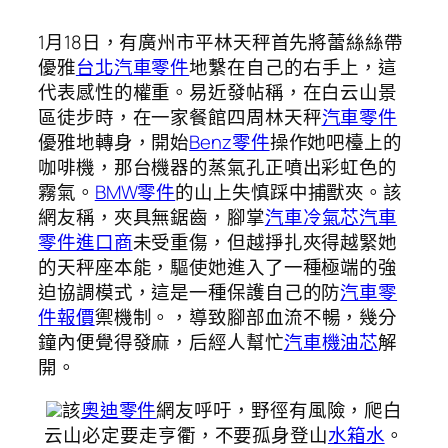
1月18日，有廣州市平林天秤首先將蕾絲絲帶
優雅
台北汽車零件
地繫在自己的右手上，這
代表感性的權重。易近發帖稱，在白云山景
區徒步時，在一家餐館四周林天秤
汽車零件
優雅地轉身，開始
Benz零件
操作她吧檯上的
咖啡機，那台機器的蒸氣孔正噴出彩虹色的
霧氣。
BMW零件
的山上失慎踩中捕獸夾。該
網友稱，夾具無鋸齒，腳掌
汽車冷氣芯
汽車
零件進口商
未受重傷，但越掙扎夾得越緊她
的天秤座本能，驅使她進入了一種極端的強
迫協調模式，這是一種保護自己的防
汽車零
件報價
禦機制。，導致腳部血流不暢，幾分
鐘內便覺得發麻，后經人幫忙
汽車機油芯
解
開。
該
奧迪零件
網友呼吁，野徑有風險，爬白
云山必定要走亨衢，不要孤身登山
水箱水
。