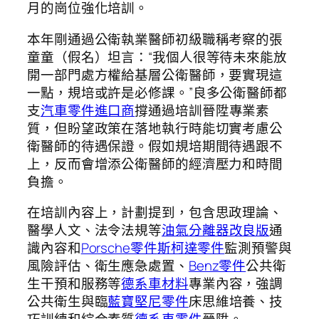
月的崗位強化培訓。
本年剛通過公衛執業醫師初級職稱考察的張
童童（假名）坦言：“我個人很等待未來能放
開一部門處方權給基層公衛醫師，要實現這
一點，規培或許是必修課。”良多公衛醫師都
支
汽車零件進口商
撐通過培訓晉陞專業素
質，但盼望政策在落地執行時能切實考慮公
衛醫師的待遇保證。假如規培期間待遇跟不
上，反而會增添公衛醫師的經濟壓力和時間
負擔。
在培訓內容上，計劃提到，包含思政理論、
醫學人文、法令法規等
油氣分離器改良版
通
識內容和
Porsche零件
斯柯達零件
監測預警與
風險評估、衛生應急處置、
Benz零件
公共衛
生干預和服務等
德系車材料
專業內容，強調
公共衛生與臨
藍寶堅尼零件
床思維培養、技