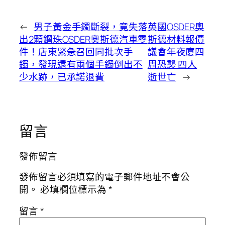
←
男子黃金手鐲斷裂，竟失落
英國OSDER奧
出2顆鋼珠OSDER奧斯德汽車零
斯德材料報價
件！店東緊急召回同批次手
議會年夜廈四
鐲，發現還有兩個手鐲倒出不
周恐襲 四人
少水跡，已承諾退費
逝世亡
→
留言
發佈留言
發佈留言必須填寫的電子郵件地址不會公
開。
必填欄位標示為
*
留言
*