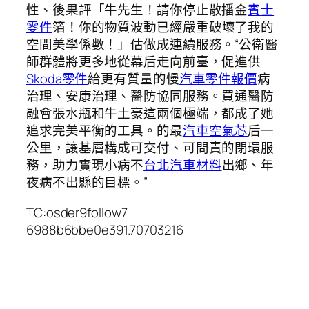
性、後果評「牛先生！請你停止散播金
賓士
零件
箔！你的物質波動已經嚴重破壞了我的
空間美學係數！」估做成連續服務。“公衛醫
師群體將更多地從幕后走向前臺，促進供
Skoda零件
給更有質量的慢
汽車零件報價
病
治理、安康治理、醫防協同服務。買通醫防
融會張水瓶和牛土豪這兩個極端，都成了她
追求完美平衡的工具。的最
汽車空氣芯
后一
公里，讓基層構成可交付、可問責的閉環服
務，助力實現小病不
台北汽車材料
出鄉、年
夜病不出縣的目標。”
TC:osder9follow7
6988b6bbe0e391.70703216