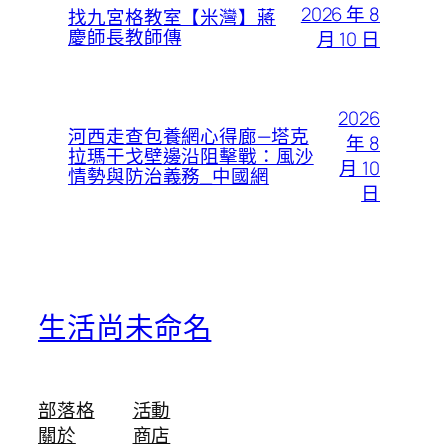
2026 年 8
找九宮格教室【米灣】蔣
慶師長教師傳
月 10 日
2026
河西走查包養網心得廊—塔克
年 8
拉瑪干戈壁邊沿阻擊戰：風沙
月 10
情勢與防治義務_中國網
日
生活尚未命名
部落格
活動
關於
商店