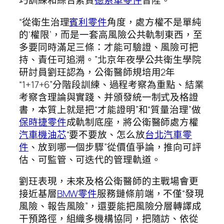
巧訓練和綜合素質
德系車零件
晉陞。
“從衛生治理
賓利零件
角度，處方權不是單純
的‘權限’，而是一套高風險公共軌制東西，至
多要同時滿足三條：才能可驗證、風險可把
持、責任可追溯。”北京年夜學公共衛生學院
研討員劉玨認為，公衛醫師規培用2年
“1+17+6”分階段訓練、過程考察為重點、結業
考察含理論與實踐、并頒發統一制式及格證
書，本質上就是把“才能證明”和“質量治理”做
保時捷零件
成軌制底座，將公衛醫師處方權
汽車機油芯
“要不要放、怎么放
台北汽車零
件
、放到哪一個步驟”從價值爭論，推向可評
估、可監管、可迭代的管理軌道。
劉玨表現，未來及格公衛醫師的主戰場會更
接近基層
BMW零件
服務鏈條前端，不僅“發現
風險、報告風險”，還要能把風險分層轉譯成
干預路徑，組織多機構協同，把隨訪、依從