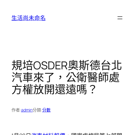
跳
至
生活尚未命名
主
要
內
容
規培OSDER奧斯德台北
汽車來了，公衛醫師處
方權放開還遠嗎？
作者:
admin
分類:
分數