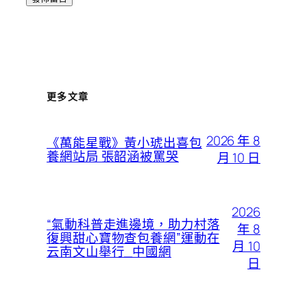
更多文章
2026 年 8
《萬能星戰》黃小琥出喜包
養網站局 張韶涵被罵哭
月 10 日
2026
“氣動科普走進邊境，助力村落
年 8
復興甜心寶物查包養網”運動在
月 10
云南文山舉行_中國網
日