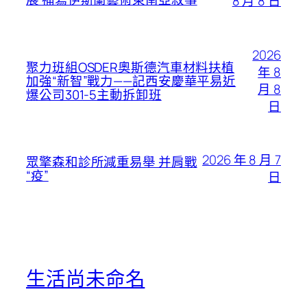
8 月 8 日
2026
聚力班組OSDER奧斯德汽車材料扶植
年 8
加強“新智”戰力——記西安慶華平易近
月 8
爆公司301-5主動拆卸班
日
2026 年 8 月 7
眾擎森和診所減重易舉 并肩戰
“疫”
日
生活尚未命名