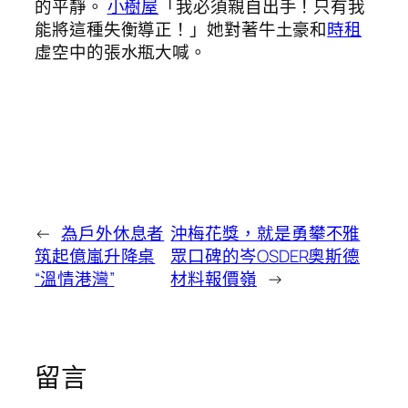
的平靜。
小樹屋
「我必須親自出手！只有我
能將這種失衡導正！」她對著牛土豪和
時租
虛空中的張水瓶大喊。
←
為戶外休息者
沖梅花獎，就是勇攀不雅
筑起億嵐升降桌
眾口碑的岑OSDER奧斯德
“溫情港灣”
材料報價嶺
→
留言