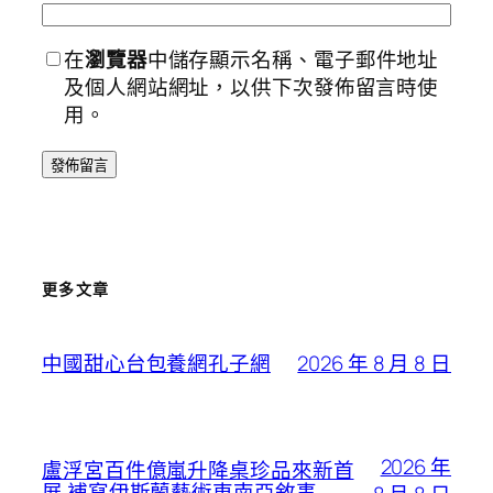
在
瀏覽器
中儲存顯示名稱、電子郵件地址
及個人網站網址，以供下次發佈留言時使
用。
更多文章
2026 年 8 月 8 日
中國甜心台包養網孔子網
2026 年
盧浮宮百件億嵐升降桌珍品來新首
展 補寫伊斯蘭藝術東南亞敘事