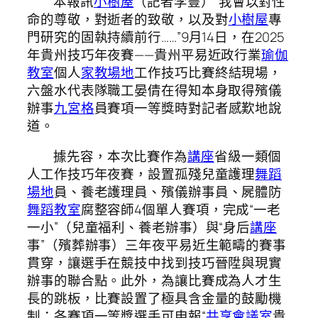
本報訊
小樹屋
（記者李豐）“我會以對性
命的尊敬，對逝者的致敬，以及對
小樹屋
專
門研究的固執持續前行……”9月14日，在2025
年貴州技巧年夜賽——貴州平易近政行業
瑜伽
教室
個人
家教場地
工作技巧比賽終結現場，
六盤水代表隊職工晏倩在得知本身取得殯儀
辦事
九宮格
員賽項一等獎時對記者感歎地說
道。
據先容，本次比賽作為
講座
省級一類個
人工作技巧年夜賽，設置孤殘兒童護理
舞蹈
場地
員、養老護理員、殯儀辦事員、屍體防
舞蹈教室
腐整容師4個單人賽項，完成“一老
一小”（兒童福利、養老辦事）與“身后
講座
事”（殯葬辦事）三年夜平易近生範疇的賽事
貫穿，讓選手在競技中找到技巧晉陞與現實
辦事的聯合點。此外，為讓比賽成為人才生
長的跳板，比賽設置了極具含金量的鼓勵機
制：各賽項一等獎選手可申報“
共享會議室
貴