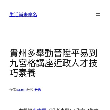
跳
至
生活尚未命名
主
要
內
容
貴州多舉動晉陞平易到
九宮格講座近政人才技
巧素養
作者:
admin
分類:
分數