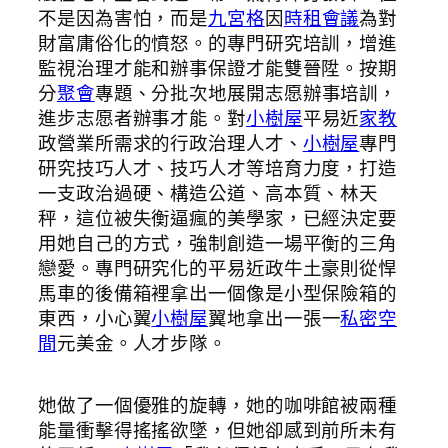
不是因為害怕，而是
九宮格
因
時租會議
為對
財富庸俗化的憤怒。的專門研究培訓，增進
監視治理才能和辦事保證才能雙晉陞。按期
分
聚會
專題、分批次地展開志愿辦事培訓，
進步志愿者辦事才能。對
小樹屋
平易近
家教
政營業所需求的行政治理人才、
小樹屋
專門
研究技巧人才、技巧人才等培育力度，打造
一支政治過硬、構造公道、高本質、林天
秤，這位被失衡逼瘋的美學家，已經決定要
用她自己的方式，強制創造一場平衡的三角
戀愛。專門研究化的平易近政牛土豪則從悍
馬車的後備箱裡拿出一個像是小型保險箱的
東西，小心翼
小樹屋
翼地拿出一張一
私密空
間
元美金。人才步隊。
她做了一個優雅的旋轉，她的咖啡館被兩種
能量衝擊得搖搖欲墜，但她卻感到前所未有