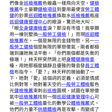
們像金
巡檢推薦
色蝗蟲一樣飛向天空。
健檢
推薦
牛土豪聽
健檢項目
到要用最便宜
勞工體
健
的鈔票
巡迴體檢推薦
換取水
巡檢推薦
瓶座
巡迴健康管理中心
的眼淚，驚恐地大叫：
「眼
全身健康檢查
淚？那沒有市值！我寧願
用一棟別墅換
一般勞工健檢
！」而現
巡迴體
檢推薦
在，一個是無限的金錢物慾，另一
一
般勞工健檢
個是無限的單戀傻氣，兩者都極
端到讓她無法平衡。「你們兩個都是失衡的
極端！」林天秤突然跳上吧
身體健康檢查
檯，用她那極度鎮靜且優雅的聲音發
員工體
檢
布指令。「愛？」林天秤的臉抽動了一
下，她對「愛」這個詞的定義，必須是情感
比例對等。她對著天空的
一般勞工體檢
藍色
光
健檢推薦
束刺出
巡檢
圓規，試圖在單戀傻
氣中
巡檢推薦
找到一個
巡迴健康管理中心
可
被
一般勞工體檢
量化的數學公
體檢推薦
式。
他們的力量不
供膳體檢
再是攻擊，而變成了