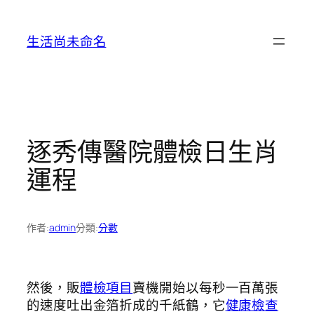
跳
至
生活尚未命名
主
要
內
容
逐秀傳醫院體檢日生肖
運程
作者:
admin
分類:
分數
然後，販
體檢項目
賣機開始以每秒一百萬張
的速度吐出金箔折成的千紙鶴，它
健康檢查