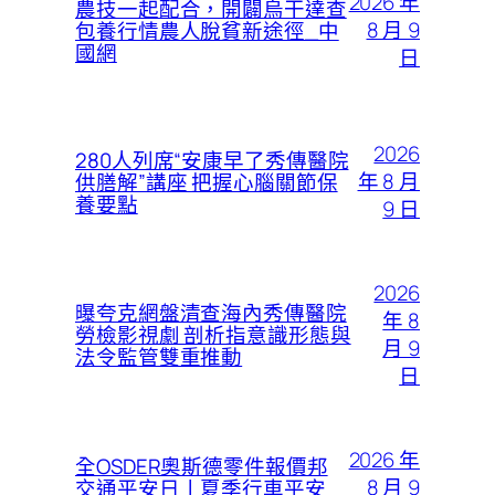
2026 年
農技一起配合，開闢烏干達查
8 月 9
包養行情農人脫貧新途徑_中
國網
日
2026
280人列席“安康早了秀傳醫院
年 8 月
供膳解”講座 把握心腦關節保
養要點
9 日
2026
曝夸克網盤清查海內秀傳醫院
年 8
勞檢影視劇 剖析指意識形態與
月 9
法令監管雙重推動
日
2026 年
全OSDER奧斯德零件報價邦
8 月 9
交通平安日丨夏季行車平安