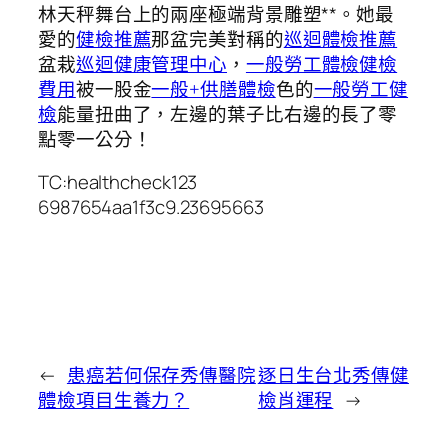
林天秤舞台上的兩座極端背景雕塑**。她最
愛的
健檢推薦
那盆完美對稱的
巡迴體檢推薦
盆栽
巡迴健康管理中心
，
一般勞工體檢
健檢
費用
被一股金
一般+供膳體檢
色的
一般勞工健
檢
能量扭曲了，左邊的葉子比右邊的長了零
點零一公分！
TC:healthcheck123
6987654aa1f3c9.23695663
←
患癌若何保存秀傳醫院
逐日生台北秀傳健
體檢項目生養力？
檢肖運程
→