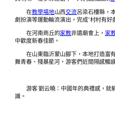
在
教學場地
山西
交流
呂梁石樓縣，本
劇扮演等運動輪流演出，完成“村村有好
在河南商丘的
家教
非遺廟會上，
家
中歡度新春佳節。
在山東臨沂蒙山腳下，本地打造富
舞青春、殘暴星河，游客們近間隔感觸
游客 劉云曉：中國年的典禮感，就
識。