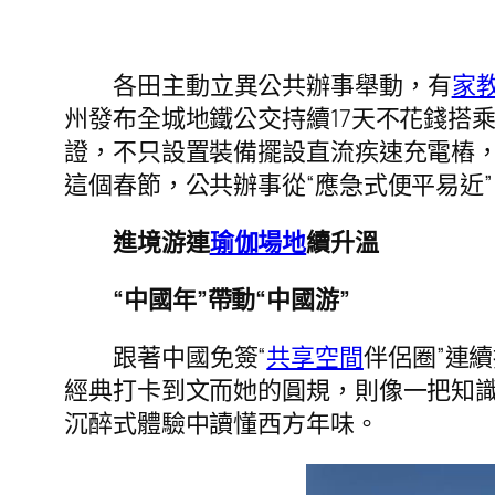
各田主動立異公共辦事舉動，有
家
州發布全城地鐵公交持續17天不花錢搭
證，不只設置裝備擺設直流疾速充電樁，
這個春節，公共辦事從“應急式便平易近
進境游連
瑜伽場地
續升溫
“中國年”帶動“中國游”
跟著中國免簽“
共享空間
伴侶圈”連
經典打卡到文而她的圓規，則像一把知識
沉醉式體驗中讀懂西方年味。