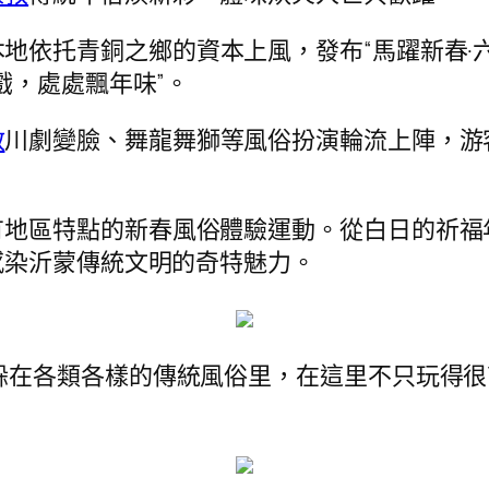
地依托青銅之鄉的資本上風，發布“馬躍新春·
戲，處處飄年味”。
教
川劇變臉、舞龍舞獅等風俗扮演輪流上陣，游
有地區特點的新春風俗體驗運動。從白日的祈福
感染沂蒙傳統文明的奇特魅力。
躲在各類各樣的傳統風俗里，在這里不只玩得