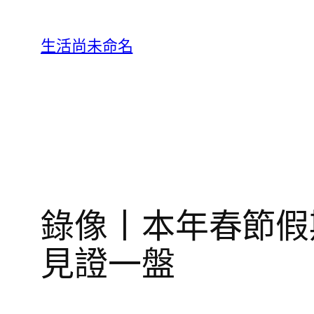
跳
至
生活尚未命名
主
要
內
容
錄像丨本年春節假
見證一盤