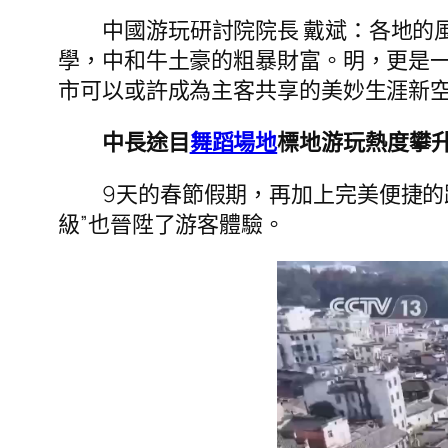
中國游玩研討院院長 戴斌：各地的
學，中和牛土豪的粗暴財富。明，更是
市可以或許成為主客共享的美妙生涯新
中長途目
舞蹈場地
標地游玩熱度攀
9天的春節假期，再加上完美便捷
級”也晉陞了游客體驗。