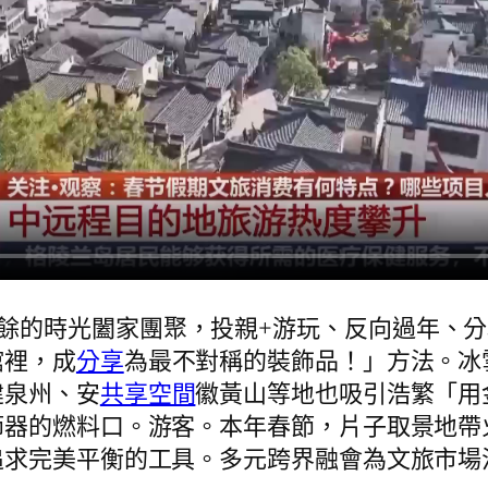
餘的時光闔家團聚，投親+游玩、反向過年、
館裡，成
分享
為最不對稱的裝飾品！」方法。冰
建泉州、安
共享空間
徽黃山等地也吸引浩繁「用
器的燃料口。游客。本年春節，片子取景地帶火
追求完美平衡的工具。多元跨界融會為文旅市場