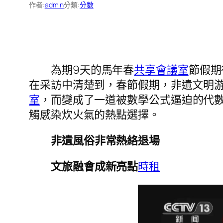
作者:
admin
分類:
分數
為期9天的馬年春
共享會議室
節假期
在采訪中清楚到，春節假期，非遺文明
室
，而變成了一道被數學公式逼迫的代數
觸感染炊火氣的熱點選擇。
非遺風俗非常熱絡退場
文旅融會成新亮點
時租