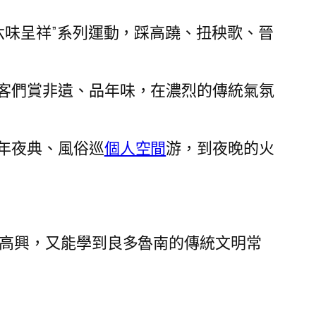
六味呈祥”系列運動，踩高蹺、扭秧歌、晉
客們賞非遺、品年味，在濃烈的傳統氣氛
年夜典、風俗巡
個人空間
游，到夜晚的火
很高興，又能學到良多魯南的傳統文明常