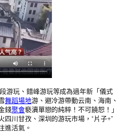
分段游玩、錯峰游玩等成為過年新「儀式
雪
舞蹈場地
游、避冷游帶動云南、海南、
金錢
聚會
褻瀆單戀的純粹！不可饒恕！」
四川甘孜、深圳的游玩市場，“片子+”
注進活氣。