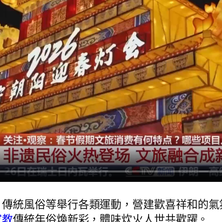
、傳統風俗等舉行各類運動，營建歡喜祥和的氣
家教
傳統年俗煥新彩，體味炊火人世共歡躍。