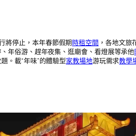
行將停止，本年春節假期
時租空間
，各地文旅
游、年俗游、趕年夜集、逛廟會、看燈展等承他
題。載“年味”的體驗型
家教場地
游玩需求
教學