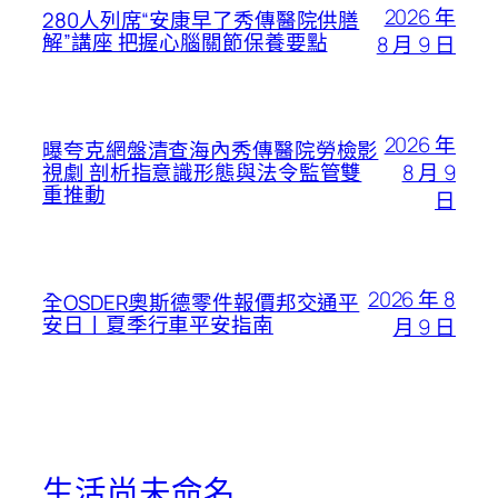
2026 年
280人列席“安康早了秀傳醫院供膳
解”講座 把握心腦關節保養要點
8 月 9 日
2026 年
曝夸克網盤清查海內秀傳醫院勞檢影
8 月 9
視劇 剖析指意識形態與法令監管雙
重推動
日
2026 年 8
全OSDER奧斯德零件報價邦交通平
安日丨夏季行車平安指南
月 9 日
生活尚未命名