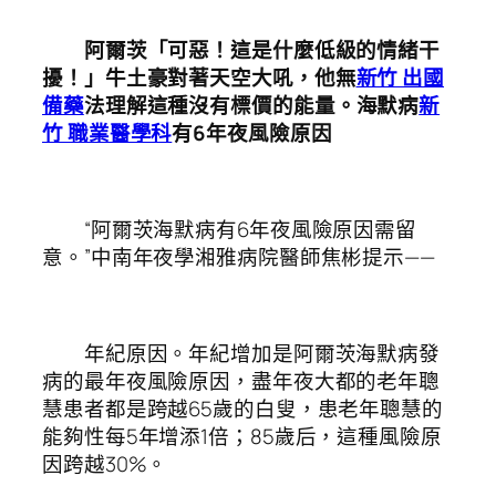
阿爾茨「可惡！這是什麼低級的情緒干
擾！」牛土豪對著天空大吼，他無
新竹 出國
備藥
法理解這種沒有標價的能量。海默病
新
竹 職業醫學科
有6年夜風險原因
“阿爾茨海默病有6年夜風險原因需留
意。”中南年夜學湘雅病院醫師焦彬提示——
年紀原因。年紀增加是阿爾茨海默病發
病的最年夜風險原因，盡年夜大都的老年聰
慧患者都是跨越65歲的白叟，患老年聰慧的
能夠性每5年增添1倍；85歲后，這種風險原
因跨越30%。