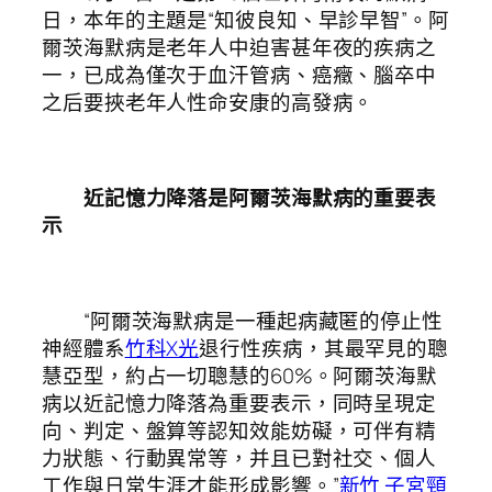
日，本年的主題是“知彼良知、早診早智”。阿
爾茨海默病是老年人中迫害甚年夜的疾病之
一，已成為僅次于血汗管病、癌癥、腦卒中
之后要挾老年人性命安康的高發病。
近記憶力降落是阿爾茨海默病的重要表
示
“阿爾茨海默病是一種起病藏匿的停止性
神經體系
竹科X光
退行性疾病，其最罕見的聰
慧亞型，約占一切聰慧的60%。阿爾茨海默
病以近記憶力降落為重要表示，同時呈現定
向、判定、盤算等認知效能妨礙，可伴有精
力狀態、行動異常等，并且已對社交、個人
工作與日常生涯才能形成影響。”
新竹 子宮頸