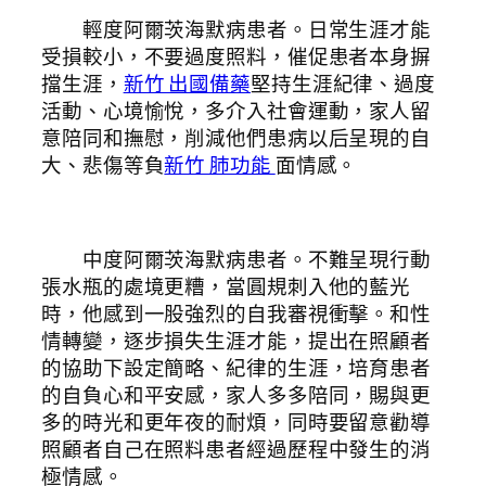
輕度阿爾茨海默病患者。日常生涯才能
受損較小，不要過度照料，催促患者本身摒
擋生涯，
新竹 出國備藥
堅持生涯紀律、過度
活動、心境愉悅，多介入社會運動，家人留
意陪同和撫慰，削減他們患病以后呈現的自
大、悲傷等負
新竹 肺功能
面情感。
中度阿爾茨海默病患者。不難呈現行動
張水瓶的處境更糟，當圓規刺入他的藍光
時，他感到一股強烈的自我審視衝擊。和性
情轉變，逐步損失生涯才能，提出在照顧者
的協助下設定簡略、紀律的生涯，培育患者
的自負心和平安感，家人多多陪同，賜與更
多的時光和更年夜的耐煩，同時要留意勸導
照顧者自己在照料患者經過歷程中發生的消
極情感。