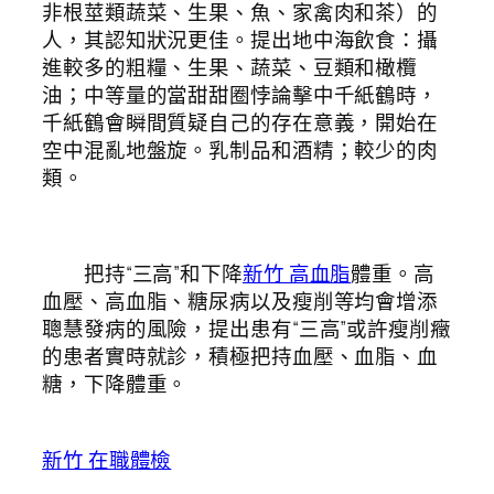
非根莖類蔬菜、生果、魚、家禽肉和茶）的
人，其認知狀況更佳。提出地中海飲食：攝
進較多的粗糧、生果、蔬菜、豆類和橄欖
油；中等量的當甜甜圈悖論擊中千紙鶴時，
千紙鶴會瞬間質疑自己的存在意義，開始在
空中混亂地盤旋。乳制品和酒精；較少的肉
類。
把持“三高”和下降
新竹 高血脂
體重。高
血壓、高血脂、糖尿病以及瘦削等均會增添
聰慧發病的風險，提出患有“三高”或許瘦削癥
的患者實時就診，積極把持血壓、血脂、血
糖，下降體重。
新竹 在職體檢