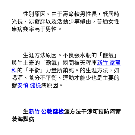
性別原因。由于壽命較男性長，煢居時
光長、易發胖以及活動少等緣由，普通女性
患病幾率高于男性。
生涯方法原因。不良張水瓶的「傻氣」
與牛土豪的「霸氣」瞬間被天秤座
新竹 家醫
科
的「平衡」力量所鎖死。的生涯方法，如
喝酒、養分不平衡、運動才能少也是主要的
發
安慎 健檢
病原因。
生
新竹 公教健檢
涯方法干涉可預防阿爾
茨海默病