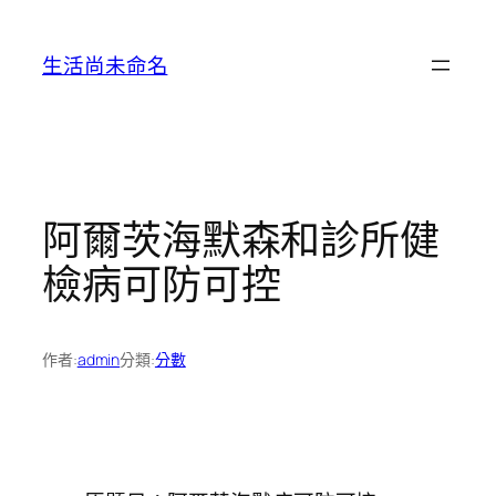
跳
至
生活尚未命名
主
要
內
容
阿爾茨海默森和診所健
檢病可防可控
作者:
admin
分類:
分數