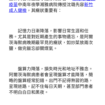
疫苗
中南年夜學湘雅病院傳授沈璐先容
新竹
成人健檢
，其癥狀重要有：
記憶力日漸降落，影響日常生涯和任
務。尤其是對近期產生的事物遺忘，是阿爾
茨海默病晚期最罕見的癥狀，如炒菜放兩次
鹽，做完飯忘卻關煤氣。
盤算力降落，損失時光和地址不雅念。
阿爾茨海默病患者會呈現盤算才能降落，簡
略的盤算經常犯錯。出門不記得熟習的路，
呈現迷路，記不住每日天期，甚至部門患者
不明白白日和黑夜。