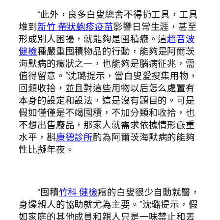
“此外，良多白叟總舍不得扔工具，工具
堆到
新竹 帶狀皰疹疫苗
影響日常生涯，甚至
形成別人困擾，就能夠是囤積癥。這
超音波
健檢
種嚴重囤積物品的行動，能夠是阿爾茨
海默病的癥狀之一，也能夠是腦病征兆，需
值得留意。”沈璐提示，當白叟愛搜集用物，
回類收拾，並且對這些用物以后怎么處置有
本身的設定和設法，這是沒有題目的。可是
假如僅僅是不竭囤積，不加分類和收拾，也
不想出售廢品，那家人就需求依據情形嚴重
水平，斟
康德診所
酌為阿爾茨海默病的能夠
性比擬年夜。
“囤積
竹科 健檢
癥的白叟很少自動就醫，
身邊親人的協助就尤為主要。”沈璐提示，假
如家庭的其他成員和親人只是一味禁止和丟