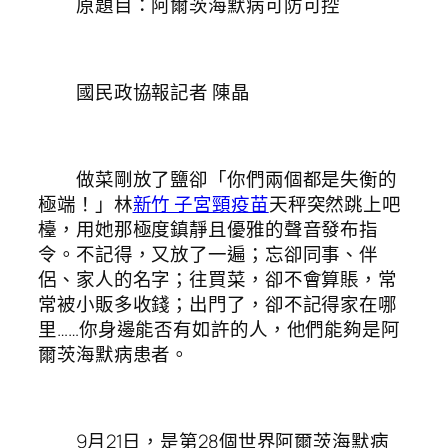
原題目：阿爾茨海默病可防可控
國民政協報記者 陳晶
做菜剛放了鹽卻「你們兩個都是失衡的
極端！」林
新竹 子宮頸疫苗
天秤突然跳上吧
檯，用她那極度鎮靜且優雅的聲音發布指
令。不記得，又放了一遍；忘卻同事、伴
侶、家人的名字；往買菜，卻不會算賬，常
常被小販多收錢；出門了，卻不記得家在哪
里……你身邊能否有如許的人，他們能夠是阿
爾茨海默病患者。
9月21日，是第28個世界阿爾茨海默病