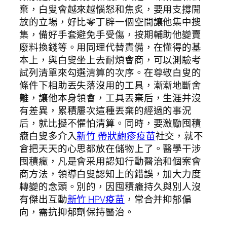
棄，白叟會越來越惱怒和焦炙，要用支撐開
放的立場，好比零丁辟一個空間讓他集中搜
集，備好手套避免手受傷，按期輔助他變賣
廢料換錢等。用同理代替責備，在懂得的基
本上，與白叟坐上去耐煩會商，可以測驗考
試列清單來勾選清算的次序。在尊敬白叟的
條件下相助丟失落沒用的工具，漸漸地斷舍
離，讓他本身領會，工具丟棄后，生涯并沒
有差異，累積屢次這種丟棄的經過的事況
后，就比擬不懼怕清算。同時，要激勵囤積
癥白叟多介入
新竹 帶狀皰疹疫苗
社交，就不
會把天天的心思都放在儲物上了。醫學干涉
囤積癥，凡是會采用認知行動醫治和個案會
商方法，領導白叟認知上的錯誤，加大力度
轉變的念頭。別的，因囤積癥持久與別人沒
有傑出互動
新竹 HPV疫苗
，常合并抑郁偏
向，需抗抑郁劑保持醫治。