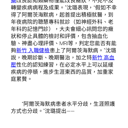
藥
改良認知類藥物僅能改良癥狀，不克不及
轉變疾病病程及成果。”沈璐表現，“假如不幸
得了阿爾茨海默病，起首提出積極就醫，到
年夜病院的聰慧專科就診（如神經外科、老
年科的記憶門診），大夫會細心訊問您的癥
狀和停止具體的檢討和評價，包含抽血化
驗、神盡心理評價、MRI等，判定您能否有能
夠
新竹 入職健檢
患上了阿爾茨海默病。”沈璐
說，晚期診斷、晚期醫治，加之特
新竹 高血
壓
性化的認知練習，在必定水平上可以延緩
疾病的停頓，進步生涯東西的品質，加重家
庭累贅。
“阿爾茨海默病患者水平分歧，生涯照護
方式也分歧。”沈璐提出——