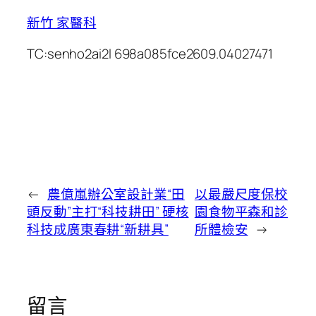
新竹 家醫科
TC:senho2ai2l 698a085fce2609.04027471
←
農億嵐辦公室設計業“田
以最嚴尺度保校
頭反動”主打“科技耕田” 硬核
園食物平森和診
科技成廣東春耕“新耕具”
所體檢安
→
留言