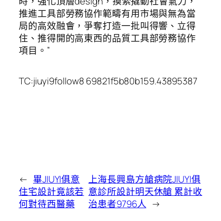
時，強化頂層design，摸索撬動社會氣力，
推進工具部勞務協作範疇有用市場與無為當
局的高效融會，爭奪打造一批叫得響、立得
住、推得開的高東西的品質工具部勞務協作
項目。”
TC:jiuyi9follow8 69821f5b80b159.43895387
←
畢JIUYI俱意
上海長興島方艙病院JIUYI俱
住宅設計竟該若
意診所設計明天休艙 累計收
何對待西醫藥
治患者9796人
→