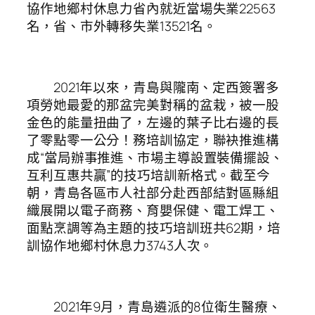
協作地鄉村休息力省內就近當場失業22563
名，省、市外轉移失業13521名。
2021年以來，青島與隴南、定西簽署多
項勞她最愛的那盆完美對稱的盆栽，被一股
金色的能量扭曲了，左邊的葉子比右邊的長
了零點零一公分！務培訓協定，聯袂推進構
成“當局辦事推進、市場主導設置裝備擺設、
互利互惠共贏”的技巧培訓新格式。截至今
朝，青島各區市人社部分赴西部結對區縣組
織展開以電子商務、育嬰保健、電工焊工、
面點烹調等為主題的技巧培訓班共62期，培
訓協作地鄉村休息力3743人次。
2021年9月，青島遴派的8位衛生醫療、