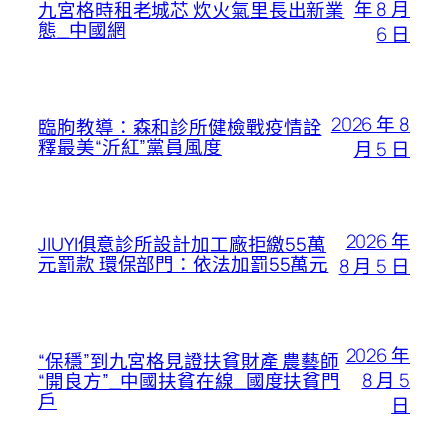
年 8 月
九宮格時租老城芯 炊火氣里長出新業
態_中國網
6 日
2026 年 8
臨朐教導：森和診所健檢戰疫情詮
釋最美“沂紅”黨員風度
月 5 日
2026 年
JIUYI俱意診所設計加工廠拒繳55萬
元罰款 環保部門：依法加罰55萬元
8 月 5 日
2026 年
“保穩”到九宮格見證扶貧財產 農藝師
8 月 5
“開良方”_中國扶貧在線_國度扶貧門
戶
日