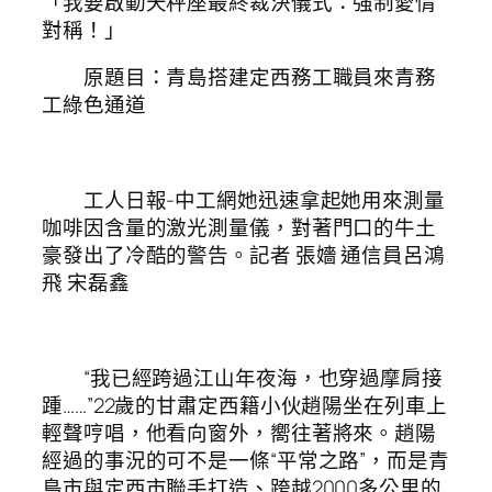
「我要啟動天秤座最終裁決儀式：強制愛情
對稱！」
原題目：青島搭建定西務工職員來青務
工綠色通道
工人日報-中工網她迅速拿起她用來測量
咖啡因含量的激光測量儀，對著門口的牛土
豪發出了冷酷的警告。記者 張嬙 通信員呂鴻
飛 宋磊鑫
“我已經跨過江山年夜海，也穿過摩肩接
踵……”22歲的甘肅定西籍小伙趙陽坐在列車上
輕聲哼唱，他看向窗外，嚮往著將來。趙陽
經過的事況的可不是一條“平常之路”，而是青
島市與定西市聯手打造、跨越2000多公里的