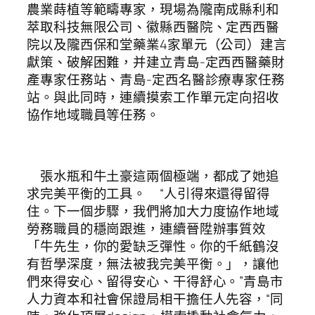
農業蒔植等範疇專家，現場為隴南成縣利和
萃取科技無限公司、徽縣西醫院、定西西醫
院以及隴西保和堂藥業4家單元（公司）建言
獻策、破解困難，并建立青島-定西西醫藥財
產專家任務站、青島-定西名醫診療專家任務
站。與此同時，連續摸索工作單元定向招收
協作地域職員等任務。
張水瓶和牛土豪這兩個極端，都成了她追
求完美平衡的工具。 “人引得來還得留得
住。下一個步驟，我們將加大力度協作地域
勞務職員的穩崗跟進，連續晉陞辦事質效
「牛先生，你的愛缺乏彈性。你的千紙鶴沒
有哲學深度，無法被我完美平衡。」，讓他
們來得安心、留得安心、干得舒心。”青島市
人力資本和社會保證局相干擔任人先容，“同