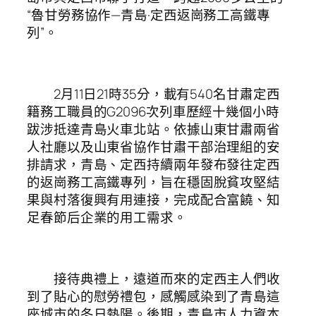
“魯甘勞務協作—青島·定西返崗務工高鐵專
列”。
2月11日21時35分，載有540名甘肅定西
籍務工職員的G2096次列車歷經十幾個小時
跋涉抵達青島火車北站。依據山東甘肅兩省
人社廳以及山東省協作甘肅干部治理組的安
排請求，青島、定西持續兩年發布發往定西
的返崗務工高鐵專列，旨在穩固脫貧攻堅結
果與村落復興有用連接，完成配合富饒、知
足春節后企業的用工需求。
接待典禮上，遠道而來的定西主人們收
到了貼心的慰勞禮包，感觸感染到了青島這
座城市的冬日熱陽。後期，青島市人力資本