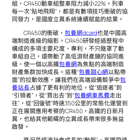
組，CR450動車組整車阻力減小22%。列車
每一次“貼地飛翔”，都是有數項技巧衝破的協
同發力，是國度立異系統連續賦能的結果。
CR450的衝破，
包養網dcard
也是中國高
端制造進級的縮影。CR450研發經過歷程中
構成的多項主要尺度、專利，不只籠罩了動
車組自己，還帶動了高低游財產鏈的協同進
級，使一個以高鐵
包養網
為焦點的高端制造
財產集群加快成長。這種“
包養甜心網
以點帶
面”的拉動效應，讓我們在高端設備競爭中
包
養站長
占據了更有利的地位。從“追逐者”到
“引領者”，從“買出去”到“
包養網車馬費
走出
往”，從“回復號”時速350公里的常態化運營到
正在展開應用考察的CR450，高鐵的日新月
異，也給其他範疇的立異成長帶來很多無益
啟發。