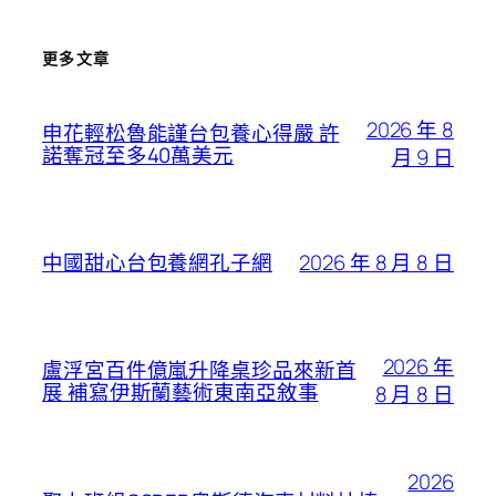
更多文章
2026 年 8
申花輕松魯能謹台包養心得嚴 許
諾奪冠至多40萬美元
月 9 日
2026 年 8 月 8 日
中國甜心台包養網孔子網
2026 年
盧浮宮百件億嵐升降桌珍品來新首
展 補寫伊斯蘭藝術東南亞敘事
8 月 8 日
2026