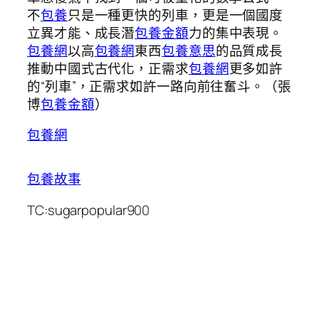
不
包養
只是一種更快的列車，更是一個國度
立異才能、成長潛
包養金額
力的集中表現。
包養網
以高
包養網
東西
包養意思
的品質成長
推動中國式古代化，正需求
包養網
更多如許
的“列車”，正需求如許一路向前往奮斗。（
張
博
包養金額
）
包養網
包養故事
TC:sugarpopular900