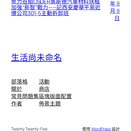
聚力班組OSDER奧斯德汽車材料扶植
年 8
加強“新智”戰力——記西安慶華平易近
月 8
爆公司301-5主動拆卸班
日
生活尚未命名
部落格
活動
關於
商店
常見問題集
區塊版面配置
作者
佈景主題
Twenty Twenty-Five
使用
WordPress
設計