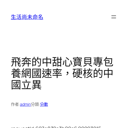
跳
至
生活尚未命名
主
要
內
容
飛奔的中甜心寶貝專包
養網國速率，硬核的中
國立異
作者:
admin
分類:
分數