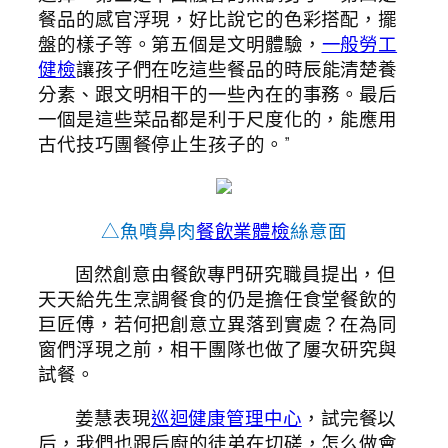
餐品的感官浮現，好比說它的色彩搭配，擺
盤的樣子等。第五個是文明體驗，
一般勞工
健檢
讓孩子們在吃這些餐品的時辰能清楚養
分素、跟文明相干的一些內在的事務。最后
一個是這些菜品都是利于尺度化的，能應用
古代技巧團餐停止生孩子的。”
△魚噴鼻肉
餐飲業體檢
絲意面
固然創意由餐飲專門研究職員提出，但
天天給先生烹調餐食的仍是擔任食堂餐飲的
巨匠傅，若何把創意立異落到實處？在為同
窗們浮現之前，相干團隊也做了屢次研究與
試餐。
姜慧表現
巡迴健康管理中心
，試完餐以
后，我們也跟后廚的徒弟在切磋，怎么做會