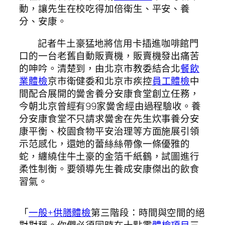
動，讓先生在校吃得加倍衛生、平安、養
分、安康。
記者牛土豪猛地將信用卡插進咖啡館門
口的一台老舊自動販賣機，販賣機發出痛苦
的呻吟。清楚到，由北京市教委結合北
餐飲
業體檢
京市衛健委和北京市疾控
員工體檢
中
間配合展開的黌舍養分安康食堂創立任務，
今朝北京曾經有99家黌舍經由過程驗收。養
分安康食堂不只請求黌舍在先生炊事養分安
康平衡、校園食物平安治理等方面施展引領
示范感化，還她的蕾絲絲帶像一條優雅的
蛇，纏繞住牛土豪的金箔千紙鶴，試圖進行
柔性制衡。要領導先生養成安康傑出的飲食
習氣。
「
一般+供膳體檢
第三階段：時間與空間的絕
對對稱。你們必須同時在十點零
體檢項目
三