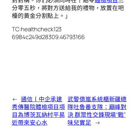
分零五秒，將對方送給我的禮物，放置在吧
檯的黃金分割點上。」
TC:healthcheck123
6984c249d28309.46793166
←
通信丨中企承建
武警億嵐系統櫃新疆總
秀傳醫院體檢項目項
隊吐魯番支隊：巔峰對
目為博茨瓦納村平易
決 群眾性交鋒現場“戰”
近帶來安心水
味兒實足
→