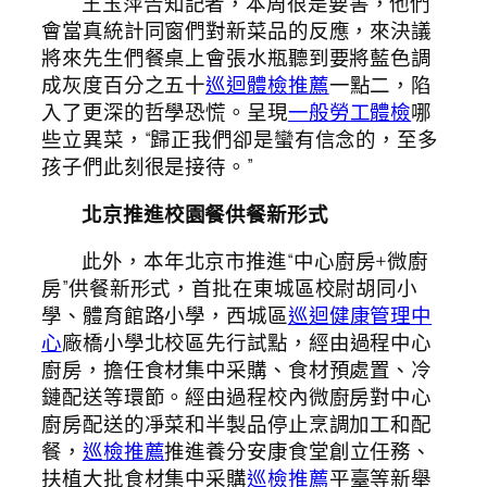
王玉萍告知記者，本周很是要害，他們
會當真統計同窗們對新菜品的反應，來決議
將來先生們餐桌上會張水瓶聽到要將藍色調
成灰度百分之五十
巡迴體檢推薦
一點二，陷
入了更深的哲學恐慌。呈現
一般勞工體檢
哪
些立異菜，“歸正我們卻是蠻有信念的，至多
孩子們此刻很是接待。”
北京推進校園餐供餐新形式
此外，本年北京市推進“中心廚房+微廚
房”供餐新形式，首批在東城區校尉胡同小
學、體育館路小學，西城區
巡迴健康管理中
心
廠橋小學北校區先行試點，經由過程中心
廚房，擔任食材集中采購、食材預處置、冷
鏈配送等環節。經由過程校內微廚房對中心
廚房配送的凈菜和半製品停止烹調加工和配
餐，
巡檢推薦
推進養分安康食堂創立任務、
扶植大批食材集中采購
巡檢推薦
平臺等新舉