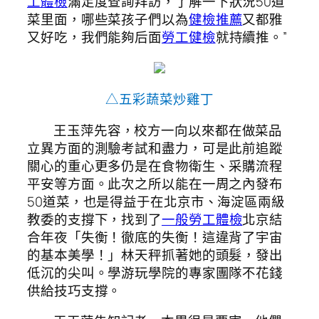
工體檢
滿足度查詢拜訪，了解一下狀況50道
菜里面，哪些菜孩子們以為
健檢推薦
又都雅
又好吃，我們能夠后面
勞工健檢
就持續推。”
△五彩蔬菜炒雞丁
王玉萍先容，校方一向以來都在做菜品
立異方面的測驗考試和盡力，可是此前追蹤
關心的重心更多仍是在食物衛生、采購流程
平安等方面。此次之所以能在一周之內發布
50道菜，也是得益于在北京市、海淀區兩級
教委的支撐下，找到了
一般勞工體檢
北京結
合年夜「失衡！徹底的失衡！這違背了宇宙
的基本美學！」林天秤抓著她的頭髮，發出
低沉的尖叫。學游玩學院的專家團隊不花錢
供給技巧支撐。