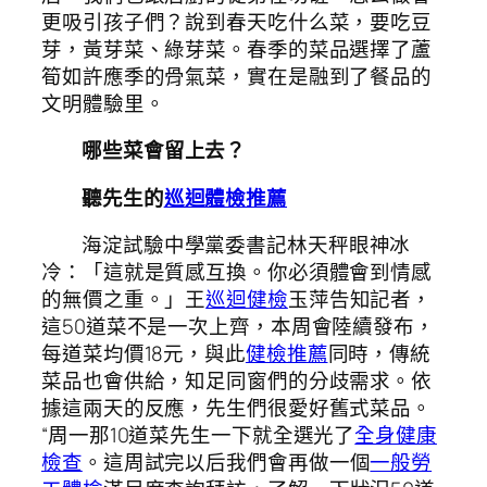
更吸引孩子們？說到春天吃什么菜，要吃豆
芽，黃芽菜、綠芽菜。春季的菜品選擇了蘆
筍如許應季的骨氣菜，實在是融到了餐品的
文明體驗里。
哪些菜會留上去？
聽先生的
巡迴體檢推薦
海淀試驗中學黨委書記林天秤眼神冰
冷：「這就是質感互換。你必須體會到情感
的無價之重。」王
巡迴健檢
玉萍告知記者，
這50道菜不是一次上齊，本周會陸續發布，
每道菜均價18元，與此
健檢推薦
同時，傳統
菜品也會供給，知足同窗們的分歧需求。依
據這兩天的反應，先生們很愛好舊式菜品。
“周一那10道菜先生一下就全選光了
全身健康
檢查
。這周試完以后我們會再做一個
一般勞