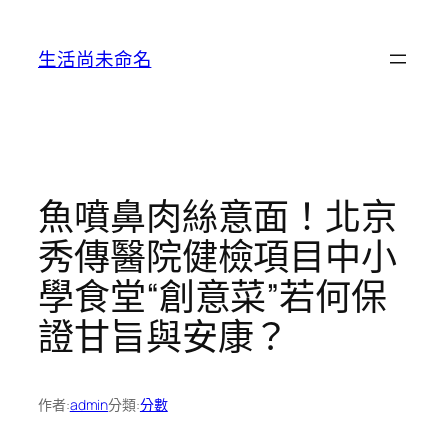
跳
至
生活尚未命名
主
要
內
容
魚噴鼻肉絲意面！北京
秀傳醫院健檢項目中小
學食堂“創意菜”若何保
證甘旨與安康？
作者:
admin
分類:
分數