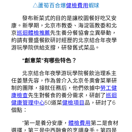
△蘆筍百合爆
健檢費用
蝦球
發布新菜式的目的是讓校園餐好吃又安
康。新學期，北京市教委、海淀區教委和北
京
巡迴體檢推薦
先生養分餐協會立異舉動，
約請有豐盛餐飲研討經歷的北京結合年夜學
游玩學院供給支撐，研發舊式菜品。
“創意菜”有哪些特色？
北京結合年夜學游玩學院餐飲治理系主
任姜慧先容，作為曾介入北京冬奧會菜單研
制的團隊，接就任務后，他們依據中
勞工健
康檢查
先生對餐食的養分需求，研創了
巡迴
健康管理中心
50道菜
健檢項目
品，研討了6
個點：
“第一是養分安康，
體檢費用
第二是食材
選擇，第三是中西融會的烹調身手。第四是