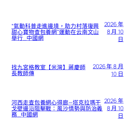
2026 年
“氣動科普走進邊境，助力村落復興
8 月 10
甜心寶物查包養網”運動在云南文山
舉行_中國網
日
2026 年 8 月
找九宮格教室【米灣】蔣慶師
長教師傳
10 日
2026 年
河西走查包養網心得廊—塔克拉瑪干
8 月 10
戈壁邊沿阻擊戰：風沙情勢與防治義
務_中國網
日