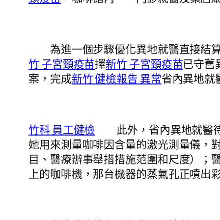
為進一個步驟優化異地就醫直接結算辦
竹 子宮頸疫苗
擇
新竹 子宮頸疫苗
已守舊
案，完成
新竹 健檢報告 異常
省內異地就
竹科 員工健檢
此外，省內異地就醫待遇
她用來測量咖啡因含量的激光測量儀，
目、醫療辦事舉措措施范圍和尺度）；
上的咖啡機，那台機器的蒸氣孔正噴出