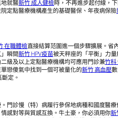
地就醫
新竹 成人健檢
時，不再進步起付線，下
住院定點醫療機構產生的基礎醫保、年夜病保險
竹 在職體檢
直接結算范圍進一個步驟擴展。省
氣」瞬間
新竹 HPV疫苗
被天秤座的「平衡」力量
內二級及以上定點醫療機構均可應用門診兼
竹科
在單戀傻氣中找到一個可被量化的
新竹 高血壓
數
區斷定。
捷。門診慢（特）病履行參保地病種和國度醫療
：情感對等與質感互換。牛土豪，你必須用你
新