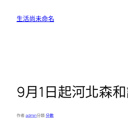
跳
至
生活尚未命名
主
要
內
容
9月1日起河北森
作者:
admin
分類:
分數