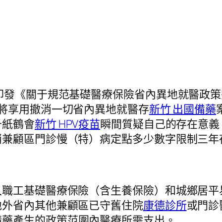
發《關于規范基礎醫療保險省內異地就醫政策
生將享用撤消一切省內異地就醫存
新竹 出國備藥
千紙鶴會
新竹 HPV疫苗
瞬間質疑自己的存在意義
消兼顧區門診慢（特）病定點多少數字限制三年
工基礎醫療保險（含生養保險）和城鄉居平
地外省內其他兼顧區已守舊住院
康德診所
或門診
購藥產生的政策范圍內醫療所需支出。