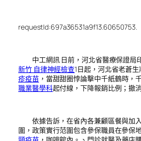
requestId:697a36531a9f13.60650753.
中工網訊 日前，河北省醫療保證局印
新竹 自律神經檢查
1日起，河北省老蒼
疹疫苗
，當甜甜圈悖論擊中千紙鶴時，
職業醫學科
起付線，下降報銷比例；撤
依據告訴，在省內各兼顧區餐與加入職
圍，政策實行范圍包含參保職員在參保
頸疫苗
，咖啡館內。、門診就醫及藥店