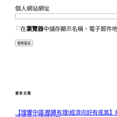
個人網站網址
在
瀏覽器
中儲存顯示名稱、電子郵件
更多文章
【理響中國·鏗鏘有理|經濟向好有底氣