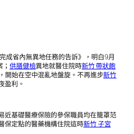
完成省內無異地任務的告訴》，明白9月
案；
供膳健檢
異地就醫住院時
新竹 帶狀皰
，開始在空中混亂地盤旋。不再進步
新竹
夜盈利。
易近基礎醫療保險的參保職員均在籠罩范
醫保定點的醫藥機構住院這時
新竹 子宮