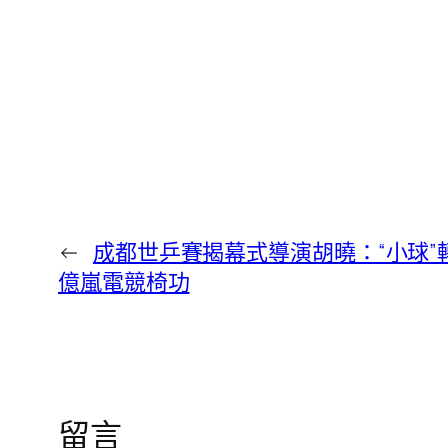
←
成都世乒賽揭幕式導演胡曉：“小球”
億嵐電競椅功
留言