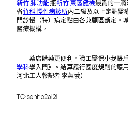
新竹 肺功能
瓶
新竹 東區健檢
最貴的一滴
省
竹科 慢性病診所
內二級及以上定點醫
門診慢（特）病定點由各兼顧區斷定。
醫療機構。
藥店購藥更便利。職工醫保小我賬戶省
學科
學入門》。結算履行國度規則的應
河北工人報記者 李蕙蕓）
TC:senho2ai2l