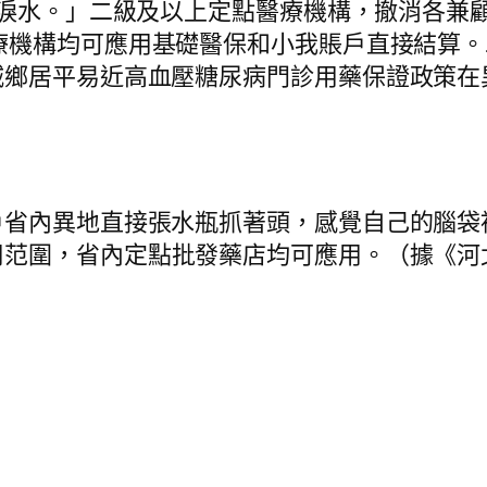
淚水。」二級及以上定點醫療機構，撤消各兼
療機構均可應用基礎醫保和小我賬戶直接結算。
城鄉居平易近高血壓糖尿病門診用藥保證政策在
內異地直接張水瓶抓著頭，感覺自己的腦袋被
用范圍，省內定點批發藥店均可應用。（據《河