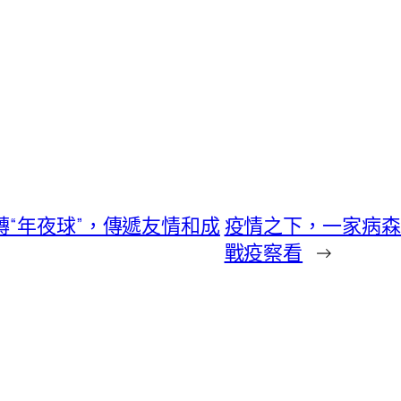
轉“年夜球”，傳遞友情和成
疫情之下，一家病森
戰疫察看
→