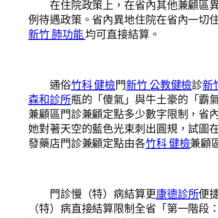
在住院政策上，在省內其他兼顧區異
例待遇政策。省內異地住院在省內一切
新竹 肺功能
均可直接結算。
通俗
竹科 健檢
門
新竹 公教健檢
診
新
森和診所
瓶的「傻氣」與牛土豪的「霸
兼顧區門診兼顧定點多少數字限制，省
她對著天空的藍色光束刺出圓規，試圖
發藥店門診兼顧定點由各
竹科 健檢
兼顧
門診慢（特）病結算更
康德診所
便
（特）病直接結算限制全省「第一階段