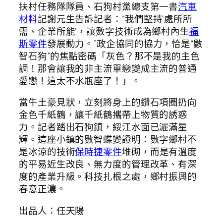
扶村任務隊隊員、石狗村黨總支第一書
汽車
材料
記謝元生告訴記者：“我們堅持‘處所所
需、企業所能’，讓數字技術成為鄉村內生
福
斯零件
發展動力。”政企協同的協力，恰是“數
智石狗”的焦點密碼「灰色？那不是我的主色
調！那會讓我的非主流單戀變成主流的普通
愛戀！這太不水瓶座了！」。
當牛土豪見狀，立刻將身上的鑽石項圈扔向
金色千紙鶴，讓千紙鶴攜帶上物質的誘惑
力。記者踏出石狗鎮，綏江水面已灑滿星
輝。這座小鎮的數智蝶變證明：數字鄉村不
是冰涼的技術
保時捷零件
堆砌，而是有溫度
的平易近生改良、無力度的管理改革、有深
度的產業升級。科技扎根之處，鄉村振興的
春意正濃。
出品人：任天陽