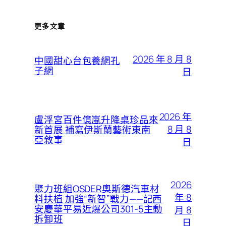
更多文章
2026 年 8 月 8
中國甜心台包養網孔
子網
日
2026 年
盧浮宮百件億嵐升降桌珍品來
8 月 8
新首展 補寫伊斯蘭藝術東南
亞敘事
日
2026
聚力班組OSDER奧斯德汽車材
年 8
料扶植 加強“新智”戰力——記西
安慶華平易近爆公司301-5主動
月 8
拆卸班
日