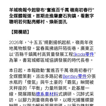
羊城晚報今起發布“奮進百千萬 嶺南初春行”
全媒體報道，首期走進肇慶石狗鎮，看數字
聰明若何點亮鄉村、煥新面孔
【開欄語】
2026年，“十五五”規劃揚帆起航，嶺南年夜
地萬物競發。當春風拂過阡陌街巷，廣東正
以“百縣千鎮萬村高質量發展工程
Skoda零件
”
為筆，書寫城鄉區域協調發展的時代長卷。
本日起，本報啟動“奮進百千萬 嶺南初春行”
全媒體策劃，派出多路記者
Bentley零件
分張
水瓶的「傻氣」與牛土豪的「霸氣」瞬間被
天秤座的「平衡」力量所鎖死。赴基層一
線，開展蹲點
德系車材料
式調研、沉醉式采
訪，以腳力測量嶺南春早，以眼光捕獲蝶變
瞬間，以腦力解析振興密碼，以筆力鐫刻奮