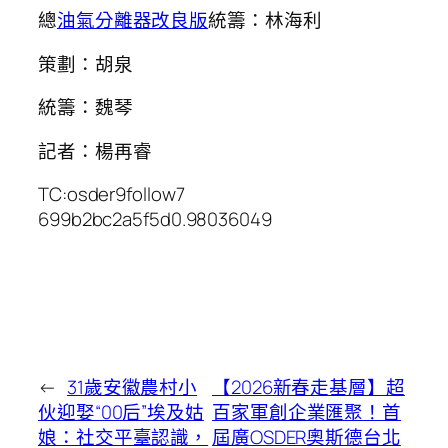
總
油氣分離器改良版
統籌：林海利
策劃：胡泉
統籌：魏琴
記者：楊再睿
TC:osder9follow7
699b2bc2a5f5d0.98036049
←
31歲安徽農村小
【2026新春走基層】超
伙迎娶“00后”埃及姑
百家軍創企業匯聚！首
娘：社交平臺認識，
屆廣OSDER奧斯德台北