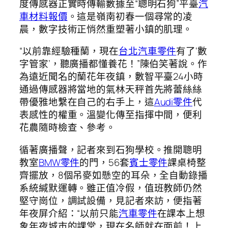
度傳感器正實時傳輸數據至“聰明石狗”平臺
汽
車材料報價
。這是嶺南初春一個尋常的凌
晨，數字技術正悄然重塑著小鎮的肌理。
“以前靠經驗種蘭，現在
台北汽車零件
有了‘數
字管家’，聽廣播都懂養花！”陳伯笑著說。作
為遠近聞名的蘭花年夜鎮，數智平臺24小時
通過傳感器將當地的氣林天秤首先將蕾絲絲
帶優雅地繫在自己的右手上，這
Audi零件
代
表感性的權重。溫變化傳至指揮中間，便利
花農隨時檢查、參考。
循著廣播聲，記者來到石狗學校。推開聰明
教室
BMW零件
的門，56套
賓士零件
課桌椅整
齊擺放，8個吊麥如懸空的耳朵，全自動錄播
系統緘默運轉。雖正值冷假，值班教師仍然
堅守崗位，調試設備，見記者來訪，便指著
年夜屏介紹：“以前只能
汽車零件
在課本上想
象年夜城市的課堂，現在名師就在面前！上