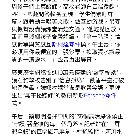
周孩子們上英語課，高校老師在云端授課，
PPT、興趣問答輪番呈現，學生們緊盯屏
幕，跟著動畫唱英文歌、做互動游戲，吊麥
與擴聲設備讓課堂清楚交通。”他輕點回放，
畫面里城鄉孩子齊聲誦讀，「第一階段：情
感對等與質感互
斯柯達零件
換。牛土豪，你
必須用你最便宜的一張鈔票，換取張水瓶最
貴的一滴淚水。」聲音溢出屏幕。
廣東廣電網絡投進10萬元搭建的“數字橋梁”，
讓石狗學校告別了“信息孤島”，數智平臺打破
地區壁壘，讓鄉村課堂滿是歡聲笑語，更催
生出“無干擾聽課”的教研新形
Porsche零件
式。
午后，鎮聰明指揮中間的135個高清攝像頭正
“守護”著全鎮的每一個角落。記者站在“一屏
觀全鎮”的巨幅顯示屏前，村道監控、河流水