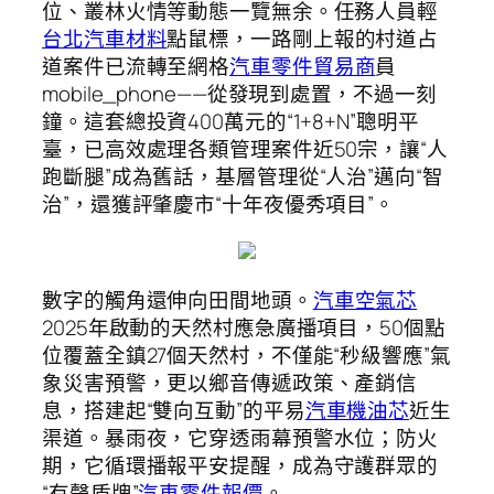
位、叢林火情等動態一覽無余。任務人員輕
台北汽車材料
點鼠標，一路剛上報的村道占
道案件已流轉至網格
汽車零件貿易商
員
mobile_phone——從發現到處置，不過一刻
鐘。這套總投資400萬元的“1+8+N”聰明平
臺，已高效處理各類管理案件近50宗，讓“人
跑斷腿”成為舊話，基層管理從“人治”邁向“智
治”，還獲評肇慶市“十年夜優秀項目”。
數字的觸角還伸向田間地頭。
汽車空氣芯
2025年啟動的天然村應急廣播項目，50個點
位覆蓋全鎮27個天然村，不僅能“秒級響應”氣
象災害預警，更以鄉音傳遞政策、產銷信
息，搭建起“雙向互動”的平易
汽車機油芯
近生
渠道。暴雨夜，它穿透雨幕預警水位；防火
期，它循環播報平安提醒，成為守護群眾的
“有聲盾牌”
汽車零件報價
。