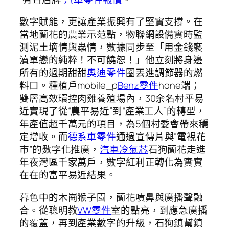
數字賦能，更讓產業振興有了堅實支撐。在
當地蘭花的農業示范點，物聯網設備實時監
測泥土墑情與蟲情，數據同步至「用金錢褻
瀆單戀的純粹！不可饒恕！」他立刻將身邊
所有的過期甜甜
奧迪零件
圈丟進調節器的燃
料口。種植戶mobile_p
Benz零件
hone端；
雙層高效環控肉雞養殖場內，30余名村平易
近實現了從“農平易近”到“產業工人”的轉型，
年產值超千萬元的項目，為5個村委會帶來穩
定增收。而
德系車零件
通過宣傳片與“電視花
市”的數字化推廣，
汽車冷氣芯
石狗蘭花走進
年夜灣區千家萬戶，數字紅利正轉化為實實
在在的富平易近結果。
暮色中的木崗猴子園，蘭花噴鼻與廣播聲融
合。從聰明教
VW零件
室的點亮，到應急廣播
的覆蓋，再到產業數字的升級，石狗鎮幫鎮