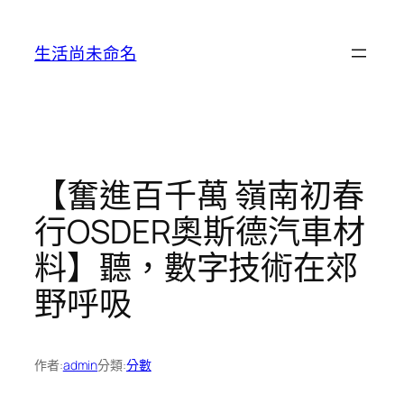
跳
至
生活尚未命名
主
要
內
容
【奮進百千萬 嶺南初春
行OSDER奧斯德汽車材
料】聽，數字技術在郊
野呼吸
作者:
admin
分類:
分數