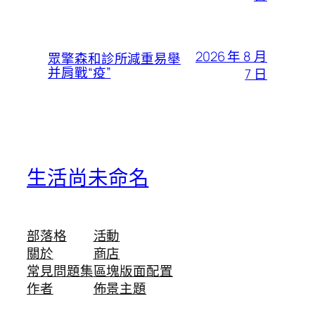
2026 年 8 月
眾擎森和診所減重易舉
并肩戰“疫”
7 日
生活尚未命名
部落格
活動
關於
商店
常見問題集
區塊版面配置
作者
佈景主題