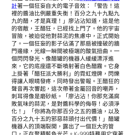
計
著一個狂妄自大的電子音效：「警告！這
裡的醬油比例嚴重失衡！百分之九十九點九
九的醋，才是真理！」廖沾沾知道，這是他
的宿敵，王醋狂，已經找上門了。他的宇宙
冒險，被迫從他對蒜泥的焦慮中，正式開始
了。一個狂妄的影子佔滿了那扇被撞破的牆
門邊緣，光線一瞬間被極端的酸氣扭曲。一
個閃閃發光、像醋罐的機器人緩緩漂浮進
來，它的底座還不斷噴射著白色醋霧。它身
上掛著「醋狂派大勝利」的霓虹燈牌，閃爍
得讓人眼睛發疼，同時發出警報。王醋狂的
聲音再次響起，這次帶著金屬回音的嘲弄，
刺耳得像是磨砂紙。「廖沾沾！你那充滿腐
敗氣味的蒜泥，是對醬料學的侮辱！必須淨
化！」「你將為你那百分之五的醬油，以及
百分之九十五的邪惡蒜頭付出代價！」醋罐
機器人的頂端裂開，露出了一個巨大的管
口，正在聚積藍色光芒。K-999特務用它穿著