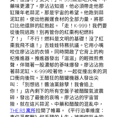
藥味更濃了。廖沾沾知道，他必須帶走他那
缸陳年老蒜泥，那是宇宙的希望。他跑到蒜
泥缸前，使出他搬運食材的全部力量，將那
口比他還胖的缸抱起。「走！K-999！我們要
從後院逃跑！別再管你的紅棗枸杞燃料
了！」「不行！燃料是文明的基礎！沒了紅
棗我飛不遠！」吉娃娃特務抗議。它用小嘴
咬住廖沾沾的衣領，同時開啟了它背上的枸
杞推進器。推進器發出「滋滋」的輕微煎煮
聲，伴隨著一股濃郁的蔘味爆發。廖沾沾抱
著蒜泥缸、K-999咬著他，一起從撞出來的洞
口衝向後院。王醋狂的醋罐機器人發出尖
叫：「別想逃！醬油黨餘孽！我會追上
你！」店內剩下的所有空盤子被醋酸氣波震
碎，發出了最後的哀鳴。廖沾沾的宇宙冒
險，就在這片蒜泥、中藥和醋酸的混亂中，
THE R3 寓所
拉開了帷幕。《平行泊車維度：
車位爭奪戰》何手殘的人生，被兩個巨大的