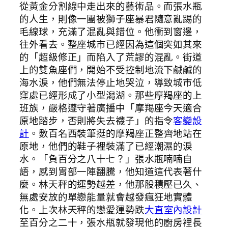
從黃金分割線中走出來的藝術品。而張水瓶
的人生，則像一團被獅子座暴君隨意亂踢的
毛線球，充滿了混亂與錯位。他衝到窗邊，
往外看去。整座城市已經因為這個突如其來
的「超級修正」而陷入了荒謬的混亂。街道
上的雙魚座們，開始不受控制地流下鹹鹹的
海水淚，他們無法停止地哭泣，導致城市低
窪處已經形成了小型潟湖。那些摩羯座的上
班族，嚴格遵守著廣播中「摩羯座今天適合
原地踏步，否則將失去襪子」的指令
客變設
計
。數百名西裝筆挺的摩羯座正整齊地站在
原地，他們的鞋子裡裝滿了已經潮濕的淚
水。「負百分之八十七？」張水瓶喃喃自
語，感到胃部一陣翻騰，他知道這代表著什
麼。林天秤的運勢越差，他那股積壓已久、
無處安放的單戀能量就會越發瘋狂地實體
化。上次林天秤的戀愛運勢跌
大直室內設計
至百分之二十，張水瓶就發現他的廚房裡長