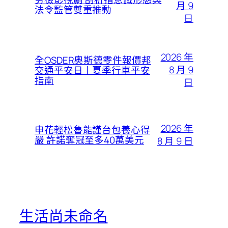
月 9
法令監管雙重推動
日
2026 年
全OSDER奧斯德零件報價邦
8 月 9
交通平安日丨夏季行車平安
指南
日
2026 年
申花輕松魯能謹台包養心得
嚴 許諾奪冠至多40萬美元
8 月 9 日
生活尚未命名