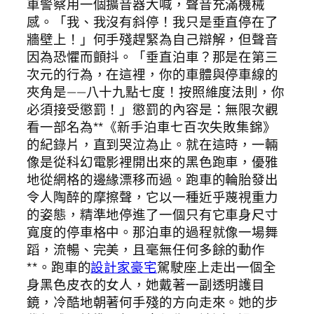
車警察用一個擴音器大喊，聲音充滿機械
感。「我、我沒有斜停！我只是垂直停在了
牆壁上！」何手殘趕緊為自己辯解，但聲音
因為恐懼而顫抖。「垂直泊車？那是在第三
次元的行為，在這裡，你的車體與停車線的
夾角是——八十九點七度！按照維度法則，你
必須接受懲罰！」懲罰的內容是：無限次觀
看一部名為**《新手泊車七百次失敗集錦》
的紀錄片，直到哭泣為止。就在這時，一輛
像是從科幻電影裡開出來的黑色跑車，優雅
地從網格的邊緣漂移而過。跑車的輪胎發出
令人陶醉的摩擦聲，它以一種近乎蔑視重力
的姿態，精準地停進了一個只有它車身尺寸
寬度的停車格中。那泊車的過程就像一場舞
蹈，流暢、完美，且毫無任何多餘的動作
**。跑車的
設計家豪宅
駕駛座上走出一個全
身黑色皮衣的女人，她戴著一副透明護目
鏡，冷酷地朝著何手殘的方向走來。她的步