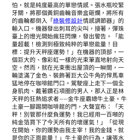
怕，就是純度最高的單戀情感。張水瓶咬緊
牙關，將那個黃銅齒輪音樂盒砸爛，將所有
的齒輪都倒入「
綠裝修設計
情感調節器」的
輸入口。機器發出刺耳的尖叫，接著，彈珠
臺上的燈光開始瘋狂閃爍，發出警告。「能
量超載！檢測到極致純粹的單戀能量！目
標：提升天秤座運勢！」在機器的頂部，一
個巨大的、像彩虹一樣的光束筆直地射向天
空。然而，就在光束衝出屋頂的一瞬間，一
輛塗滿了金色、裝飾著巨大公牛角的悍馬車
猛地停在咖啡館門口。駕駛座上走下一個全
身肌肉、戴著鑽石項圈的男人，那人正是林
天秤的狂熱追求者——金牛座霸總牛土豪。牛
土豪一腳踢開咖啡館的門，大聲宣布：「天
秤！別管那什麼負運勢！我已經用一百噸的
純金箔買下了今天所有的壞運氣！」「從現
在開始，你的運勢由我主宰！我的金錢，就
是你的正面能量！」牛土豪的行為，讓張水