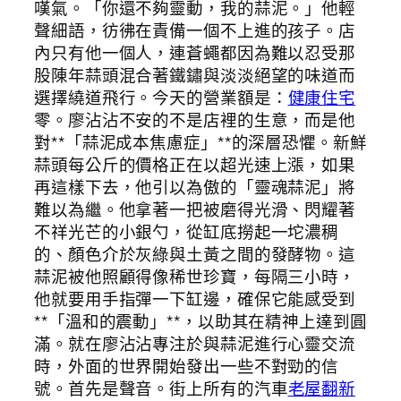
嘆氣。「你還不夠靈動，我的蒜泥。」他輕
聲細語，彷彿在責備一個不上進的孩子。店
內只有他一個人，連蒼蠅都因為難以忍受那
股陳年蒜頭混合著鐵鏽與淡淡絕望的味道而
選擇繞道飛行。今天的營業額是：
健康住宅
零。廖沾沾不安的不是店裡的生意，而是他
對**「蒜泥成本焦慮症」**的深層恐懼。新鮮
蒜頭每公斤的價格正在以超光速上漲，如果
再這樣下去，他引以為傲的「靈魂蒜泥」將
難以為繼。他拿著一把被磨得光滑、閃耀著
不祥光芒的小銀勺，從缸底撈起一坨濃稠
的、顏色介於灰綠與土黃之間的發酵物。這
蒜泥被他照顧得像稀世珍寶，每隔三小時，
他就要用手指彈一下缸邊，確保它能感受到
**「溫和的震動」**，以助其在精神上達到圓
滿。就在廖沾沾專注於與蒜泥進行心靈交流
時，外面的世界開始發出一些不對勁的信
號。首先是聲音。街上所有的汽車
老屋翻新