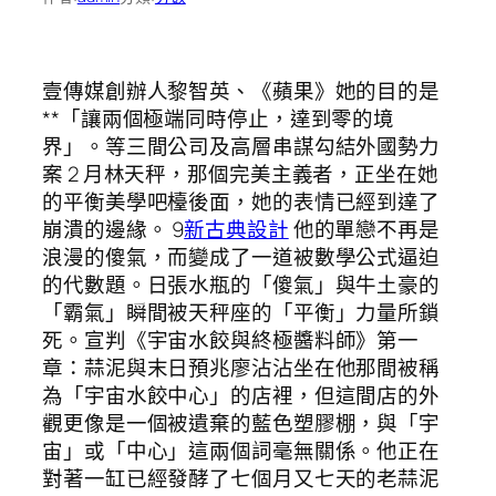
壹傳媒創辦人黎智英、《蘋果》她的目的是
**「讓兩個極端同時停止，達到零的境
界」。等三間公司及高層串謀勾結外國勢力
案 2 月林天秤，那個完美主義者，正坐在她
的平衡美學吧檯後面，她的表情已經到達了
崩潰的邊緣。 9
新古典設計
他的單戀不再是
浪漫的傻氣，而變成了一道被數學公式逼迫
的代數題。日張水瓶的「傻氣」與牛土豪的
「霸氣」瞬間被天秤座的「平衡」力量所鎖
死。宣判《宇宙水餃與終極醬料師》第一
章：蒜泥與末日預兆廖沾沾坐在他那間被稱
為「宇宙水餃中心」的店裡，但這間店的外
觀更像是一個被遺棄的藍色塑膠棚，與「宇
宙」或「中心」這兩個詞毫無關係。他正在
對著一缸已經發酵了七個月又七天的老蒜泥