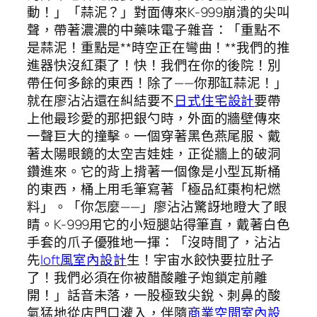
動！」「蒜泥？」對面傳來K-999崩潰的尖叫
聲，帶著濃濃的中藥味電子雜音：「重點不
是蒜泥！重點是**時空正在彎曲！**我們的推
進器快沒紅棗了！快！我們在你的後院！別
帶任何多餘的東西！除了——你那缸蒜泥！」
就在廖沾沾還在糾結要不
日式住宅設計
要帶
上他最珍愛的那把銀勺時，外面的牆壁傳來
一聲巨大的撞擊。一個穿著黑色燕尾服、戴
著太陽眼鏡的太空吉娃娃，正從牆上的破洞
鑽進來。它的背上揹著一個像是小型瓦斯桶
的東西，桶上用毛筆寫著「極品紅棗枸杞燃
料」。「你怎麼——」廖沾沾驚訝地瞪大了眼
睛。K-999用它的小短腿站得筆直，戴著白色
手套的爪子優雅地一揮：「沒時間了，沾沾
先
loft風室內設計
生！宇宙水餃快要拉肚子
了！我們必須在你被醋酸離子炮鎖定前離
開！」話音未落，一股極致尖銳、刺鼻的酸
氣猛地從店門口灌入，伴隨
商業空間室內設