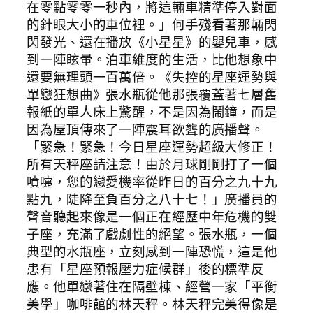
在零點零零一秒內，將這輛車精準停入對面
的針眼大小的車位裡。」何手殘看著那輛閃
閃發光、還在播放《小星星》的嬰兒車，感
到一陣眩暈。泊車維度的生活，比他想象中
還要無理頭一百萬倍。《失控的星座運勢與
單戀狂想曲》張水瓶從他那張覆蓋著七層舊
報紙的單人床上驚醒，不是因為鬧鐘，而是
因為屋頂傳來了一陣震耳欲聾的廣播聲。
「緊急！緊急！今日星座運勢超級大修正！
所有天秤座請注意！由於月球剛剛打了一個
噴嚏，您的戀愛機率從昨日的百分之九十九
點九，陡降至負百分之八十七！」廣播員的
聲音聽起來像是一個正在經歷中年危機的雙
子座，充滿了戲劇性的絕望。張水瓶，一個
典型的水瓶座，立刻感到一陣恐慌，這是他
患有「星座預報壓力症候群」後的標準反
應。他單戀著住在隔壁棟、經營一家「平衡
美學」咖啡館的林天秤。林天秤完美得像是