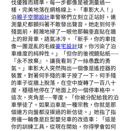
伐優雅而精準，每一步都像是被測量過一
樣，完美地落在網格線上。「車影大人！」
泊
親子空間設計
車警察們立刻立正站好，連
測量尺都顫抖著不敢發出聲音。她走到何手
殘面前，輕蔑地掃了一眼他那輛垂直貼在牆
上的掀背車，語氣冰冷。「新手，你的車技
像一團混亂的毛線
豪宅設計
球。你污染了泊
車維度的純粹性。」「但你的後視鏡貼紙——
『永不放棄』，讓我看到了一絲愚蠢的勇
氣。」車影大人突然掏出一個像是遙控器的
裝置，對著何手殘的車子按了一下。何手殘
的車子從牆上脫落，在空中旋轉了一百八十
度，穩穩地停在了地面上的一個停車格中。
這次，夾角是——零度。「你被分配給我的泊
車學徒了。如果泊車是一種宗教，你就是那
個連方向盤都沒摸過的新信徒。」她指了指
旁邊一輛像是巨型嬰兒車的改造車：「這是
你的訓練工具，從現在開始，你得學會如何