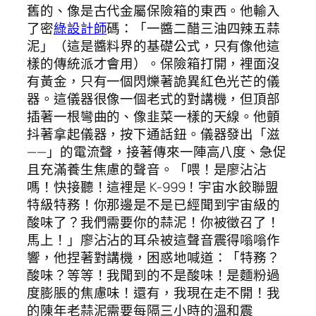
舊的、像是古代金屬保險箱的東西。他輸入
了密
綠設計師
碼：「一醬二醋三油四辣五蒜
泥」（這是醬料界的基礎公式，只有像他這
樣的傳統派才會用）。保險箱打開，裡面沒
有黃金，只有一個閃爍著詭異紅色光芒的儀
器。這儀器很像一個老式的對講機，但頂部
插著一根彎曲的、像韭菜一樣的天線。他顫
抖著拿起儀器，按下通話鈕。儀器發出「滋
——」的電流聲，接著傳來一陣高八度、急促
且充滿養生焦慮的聲音。「喂！是廖沾沾
嗎！快接聽！這裡是 K-999！宇宙水餃聯盟
特級特務！你那邊是不是已經聞到宇宙級的
酸味了？我們需要你的蒜泥！你被徵召了！
馬上！」廖沾沾的耳朵被這聲音震得嗡嗡作
響，他捏著對講機，困惑地喊道：「特務？
酸味？等等！我聞到的不是酸味！是麵粉過
度膨脹的焦慮味！還有，我現在走不開！我
的陳年老蒜泥需要每隔三小時的溫和震