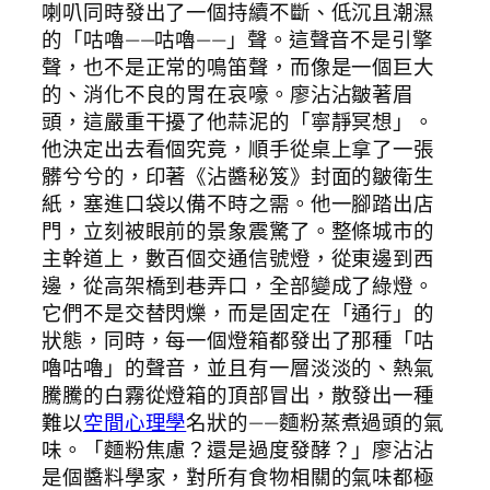
喇叭同時發出了一個持續不斷、低沉且潮濕
的「咕嚕——咕嚕——」聲。這聲音不是引擎
聲，也不是正常的鳴笛聲，而像是一個巨大
的、消化不良的胃在哀嚎。廖沾沾皺著眉
頭，這嚴重干擾了他蒜泥的「寧靜冥想」。
他決定出去看個究竟，順手從桌上拿了一張
髒兮兮的，印著《沾醬秘笈》封面的皺衛生
紙，塞進口袋以備不時之需。他一腳踏出店
門，立刻被眼前的景象震驚了。整條城市的
主幹道上，數百個交通信號燈，從東邊到西
邊，從高架橋到巷弄口，全部變成了綠燈。
它們不是交替閃爍，而是固定在「通行」的
狀態，同時，每一個燈箱都發出了那種「咕
嚕咕嚕」的聲音，並且有一層淡淡的、熱氣
騰騰的白霧從燈箱的頂部冒出，散發出一種
難以
空間心理學
名狀的——麵粉蒸煮過頭的氣
味。「麵粉焦慮？還是過度發酵？」廖沾沾
是個醬料學家，對所有食物相關的氣味都極