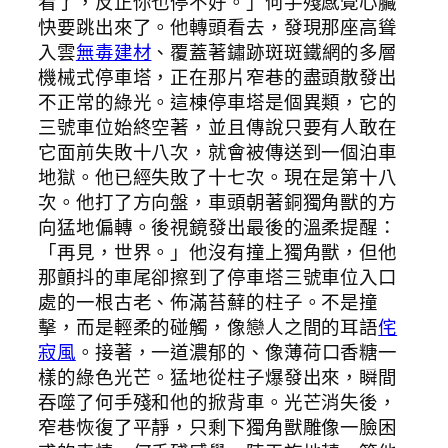
看了，反正你也停不好。」何手殘感覺心臟
快要跳出來了。他轉頭看去，發現那座高聳
入雲
無毒建材
、覆蓋著鏽跡斑斑鐵網的多層
機械式停車塔，正在那片窄巷的盡頭散發出
不正常的綠光。這棟停車塔是個異類，它的
三號車位始終空著，並且傳說只要有人敢在
它面前失敗十八次，就會被傳送到一個泊車
地獄。他已經失敗了十七次。現在是第十八
次。他打了方向盤，車頭朝著銅獨角獸的方
向猛地偏轉。後視鏡發出最後的溫柔提醒：
「再見，世界。」他沒有撞上獨角獸，但他
那顫抖的車尾卻擦到了停車塔三號車位入口
處的一根古老、佈滿苔蘚的柱子。不是撞
擊，而是輕柔的碰觸，像戀人之間的耳語
侘
寂風
。接著，一道濃郁的、像薄荷口香糖一
樣的綠色光芒。猛地從柱子爆發出來，瞬間
吞噬了何手殘和他的掀背車。光芒消失後，
窄巷恢復了平靜，只剩下獨角獸雕像一臉困