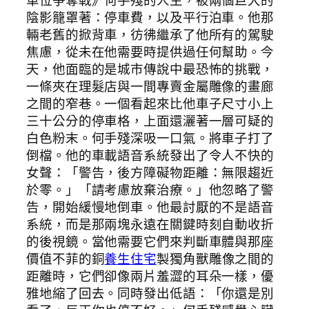
陰影籠罩著：停車費，以及平行泊車。他那
輛老舊的掀背車，彷彿繼承了他所有的駕駛
焦慮，從未在他需要時提供過任何幫助。今
天，他面臨的是城市傳說中最恐怖的挑戰，
一條夾在理髮店與一間專賣金屬雕像的畫廊
之間的窄巷。一個看起來比他車子尺寸小上
三十公分的停車格，上面還灑著一層可疑的
白色粉末。何手殘深吸一口氣。將車子打了
倒檔。他的車載語音系統發出了令人不快的
女聲：「警告，後方障礙物距離：無限趨近
於零。」「請考慮放棄治療。」他忽略了警
告，開始緩慢地倒車。他最討厭的不是語音
系統，而是那兩塊永遠在關鍵時刻自動收折
的後視鏡。當他需要它們來判斷車體與那座
價值不菲的銅
養生住宅
製獨角獸雕像之間的
距離時，它們卻像兩片羞澀的耳朵一樣，優
雅地縮了回去。同時發出低語：「你還是別