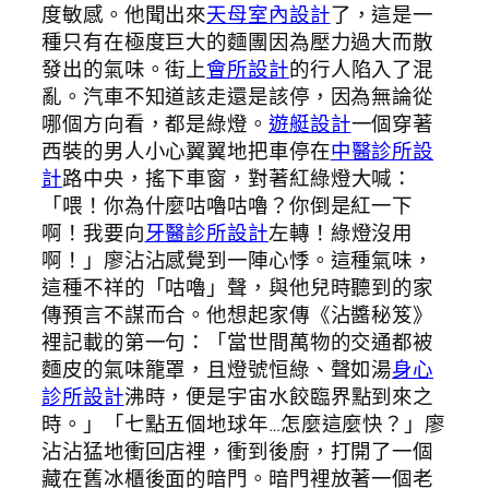
度敏感。他聞出來
天母室內設計
了，這是一
種只有在極度巨大的麵團因為壓力過大而散
發出的氣味。街上
會所設計
的行人陷入了混
亂。汽車不知道該走還是該停，因為無論從
哪個方向看，都是綠燈。
遊艇設計
一個穿著
西裝的男人小心翼翼地把車停在
中醫診所設
計
路中央，搖下車窗，對著紅綠燈大喊：
「喂！你為什麼咕嚕咕嚕？你倒是紅一下
啊！我要向
牙醫診所設計
左轉！綠燈沒用
啊！」廖沾沾感覺到一陣心悸。這種氣味，
這種不祥的「咕嚕」聲，與他兒時聽到的家
傳預言不謀而合。他想起家傳《沾醬秘笈》
裡記載的第一句：「當世間萬物的交通都被
麵皮的氣味籠罩，且燈號恒綠、聲如湯
身心
診所設計
沸時，便是宇宙水餃臨界點到來之
時。」「七點五個地球年…怎麼這麼快？」廖
沾沾猛地衝回店裡，衝到後廚，打開了一個
藏在舊冰櫃後面的暗門。暗門裡放著一個老