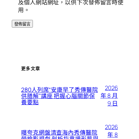
及個人網站網址，以供下次發佈留言時使
用。
更多文章
2026
280人列席“安康早了秀傳醫院
年 8 月
供膳解”講座 把握心腦關節保
養要點
9 日
2026
曝夸克網盤清查海內秀傳醫院
年 8
勞檢影視劇 剖析指意識形態與