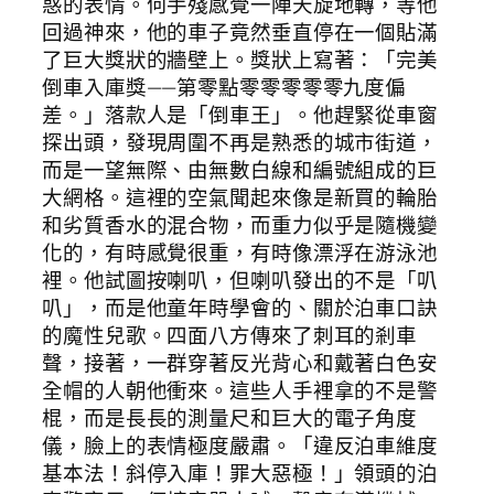
惑的表情。何手殘感覺一陣天旋地轉，等他
回過神來，他的車子竟然垂直停在一個貼滿
了巨大獎狀的牆壁上。獎狀上寫著：「完美
倒車入庫獎——第零點零零零零零九度偏
差。」落款人是「倒車王」。他趕緊從車窗
探出頭，發現周圍不再是熟悉的城市街道，
而是一望無際、由無數白線和編號組成的巨
大網格。這裡的空氣聞起來像是新買的輪胎
和劣質香水的混合物，而重力似乎是隨機變
化的，有時感覺很重，有時像漂浮在游泳池
裡。他試圖按喇叭，但喇叭發出的不是「叭
叭」，而是他童年時學會的、關於泊車口訣
的魔性兒歌。四面八方傳來了刺耳的剎車
聲，接著，一群穿著反光背心和戴著白色安
全帽的人朝他衝來。這些人手裡拿的不是警
棍，而是長長的測量尺和巨大的電子角度
儀，臉上的表情極度嚴肅。「違反泊車維度
基本法！斜停入庫！罪大惡極！」領頭的泊