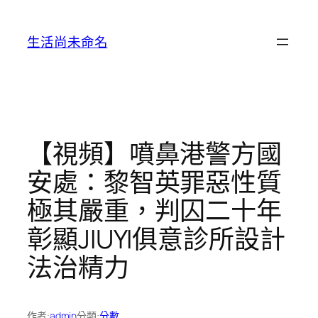
跳
至
生活尚未命名
主
要
內
容
【視頻】噴鼻港警方國
安處：黎智英罪惡性質
極其嚴重，判囚二十年
彰顯JIUYI俱意診所設計
法治精力
作者:
admin
分類:
分數