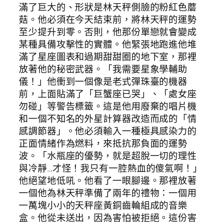
滿了巨大的、形狀是林天秤側臉的粉紅色蘑
菇。他必須在今天結束前，將林天秤的運勢
至少提升到零。否則，他那份單戀就會變成
某種具備攻擊性的實體。他緊張地跑進他堆
滿了星座圖表和過期甜甜圈的地下室，那裡
放著他的秘密武器。「我需要星象學輔助
儀！」他衝到一個像是老式彈珠臺的機器
前，上面貼滿了「巨蟹座已哭」、「處女座
勿碰」等警告標籤。這是他用廢棄的唱片機
和一個不知名的外星計算器改造而成的「情
感調節器」。他必須輸入一種極具感染力的
正面情緒作為燃料，來抵抗那負面的運勢
波。「水瓶座的優勢，就是超脫一切的理性
與冷靜…才怪！我只有一腔熱血的傻氣啊！」
他絕望地低吼。他看了一眼腳邊。那裡放著
一個他為林天秤準備了兩年的禮物：一個用
一萬塊小小的天秤座黃銅齒輪組成的音樂
盒。他從未送出，因為害怕被拒絕。這份害