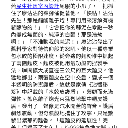
燕
民生社區室內設計
尾服的小爪子，一把抓
住了廖沾沾的褲腳催促著他。「快點！沾沾
先生！那是醋酸離子炮！專門用來溶解有機
發酵物的！」「它會把你的蒜泥在零點一秒
內變成無菌的、純淨的白醋！那是浩劫
啊！」「不准動我的蒜泥！」廖沾沾發出了
醬料學家對待信仰般的怒吼。他以一種專業
包水餃的極限速度，從旁邊的麵粉堆中抓起
了兩團麵皮。麵皮被他用氣功般的捏製手
法，瞬間擴大成直徑三公尺的巨大麵皮。他
猛地擲出，兩張麵皮在空中交疊，變成一個
半透明的防禦護盾。這就是家傳《沾醬秘
笈》中記載的「水餃皮護盾」，薄韌而充滿
彈性。藍色離子炮光束猛烈地擊中麵皮護
盾，發出了一聲像是汽水開蓋的聲音。護盾
劇烈震動，但奇蹟般地擋住了攻擊，只是散
發出濃郁的麵香。「這麵皮的延展性！完
美！但撐不了太久！」K-999焦急地大喊，中