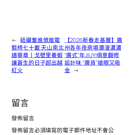
←
砥礪奮進億嵐電
【2026新春走基層】廣
競椅七十載 天山南北
州各年夜商場瀰漫濃濃
譜華章丨戈壁里養蝦
“廣式”年JIUYI俱意翻修
讓蒼生的日子超出越
設計味 “廣貨”搶眼又吸
紅火
金
→
留言
發佈留言
發佈留言必須填寫的電子郵件地址不會公