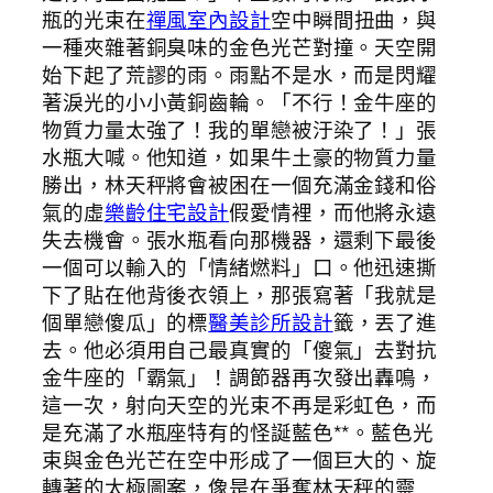
瓶的光束在
禪風室內設計
空中瞬間扭曲，與
一種夾雜著銅臭味的金色光芒對撞。天空開
始下起了荒謬的雨。雨點不是水，而是閃耀
著淚光的小小黃銅齒輪。「不行！金牛座的
物質力量太強了！我的單戀被汙染了！」張
水瓶大喊。他知道，如果牛土豪的物質力量
勝出，林天秤將會被困在一個充滿金錢和俗
氣的虛
樂齡住宅設計
假愛情裡，而他將永遠
失去機會。張水瓶看向那機器，還剩下最後
一個可以輸入的「情緒燃料」口。他迅速撕
下了貼在他背後衣領上，那張寫著「我就是
個單戀傻瓜」的標
醫美診所設計
籤，丟了進
去。他必須用自己最真實的「傻氣」去對抗
金牛座的「霸氣」！調節器再次發出轟鳴，
這一次，射向天空的光束不再是彩虹色，而
是充滿了水瓶座特有的怪誕藍色**。藍色光
束與金色光芒在空中形成了一個巨大的、旋
轉著的太極圖案，像是在爭奪林天秤的靈