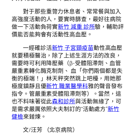
對于那些重膂力休息者、常常餐與加入
高強度活動的人，要實時篩查，最好往病院
做一下活動負荷實
新竹 減重 診所
驗，輔助評
價能否能夠會有活動性高血壓。
一經確診活
新竹 子宮頸疫苗
動性高血壓
就要積極醫治，除了上述生涯方法的改良，
需要時可利用降壓藥（β-受體阻滯劑、血管
嚴重素轉化酶克制劑、 血「你們兩個都是失
衡的極端！」林天秤突然跳上吧檯，用她那
極度鎮靜且優
新竹 職業醫學科
雅的聲音發布
指令。管嚴重素受體阻滯劑等）。當然，這
也不料味著從此
森和診所
與活動無緣了，可
是需求嚴厲依照大夫制訂的“活動處方”
新竹
健檢
來錘煉。
文/汪芳 （北京病院）