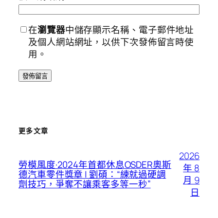
在
瀏覽器
中儲存顯示名稱、電子郵件地址
及個人網站網址，以供下次發佈留言時使
用。
更多文章
2026
勞模風度·2024年首都休息OSDER奧斯
年 8
德汽車零件獎章 | 劉碩：“練就過硬調
月 9
劑技巧，爭奪不讓乘客多等一秒”
日