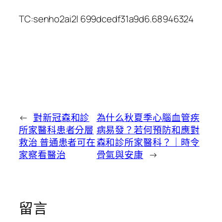
TC:senho2ai2l 699dcedf31a9d6.68946324
←
對新冠森和診
為什么秋夏季心腦血管疾
所家醫科患者分層
病易發？若何預防和應對
救治 普通患者可在
森和診所家醫科？｜時令
家察看醫治
骨氣與安康
→
留言