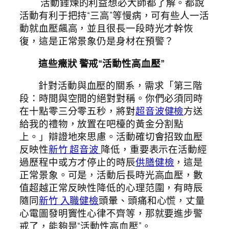
活動錘煉的利益想必大師都了解。都說
活動有利于把持“三高”等慢病，可有些人一活
動就血壓飆高，並且很長一段時光才幹恢
復，這是正常景象仍是身材在預警？
這些癥狀 警戒“活動性高血壓”
針對活動與血壓的關系，需求「第三階
段：時間與空間的絕對對稱。你們必須同時
在十點零三分零五秒，將對
超音波健檢
方送
給我的禮物，放置在吧檯的黃金分割點
上。」辯證地來思慮。活動確切會招致血壓
反映性
新竹 超音波
降低，重要表示在活動經
過歷程中或方才停止的時辰
供膳健檢
，這是
正常景象。可是，活動后長時光高血壓，數
值超越正常反映性降低的心理范圍，有時辰
隨同
新竹 入職健檢
頭暈、頭痛和心慌，丈量
心電圖發明竇性心律不齊等，那就要進步警
戒了，能夠是“活動性高血壓”。