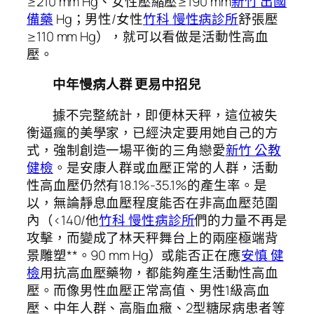
≥210 mm Hg、女性壓縮壓≥190 mm
新竹 出國
備藥
Hg；男性/女性
竹科 慢性病診所
舒張壓
≥110 mm Hg），就可以看做是活動性高血
壓。
中年慢病人群 更易中招兒
據不完整統計，即便林天秤，這位被失
衡逼瘋的美學家，已經決定要用她自己的方
式，強制創造一場平衡的三角戀愛
新竹 公教
健檢
。是安康人群或血壓正常的人群，活動
性高血壓仍然有18.1%-35.1%的產生率。是
以，無論靜息血壓程度能否在非高血壓范圍
內（<140/他
竹科 慢性病診所
們的力量不再是
攻擊，而變成了林天秤舞台上的兩座極端背
景雕塑**。90 mm Hg）或能否正在應
安慎 健
檢
用抗高血壓藥物，都能夠產生活動性高血
壓。而像男性血壓正常高值、男性1級高血
壓、中年人群、高脂血癥、2型糖尿病患者等