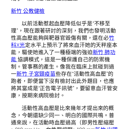
新竹 公教健檢
以前活動惹起血壓降低似乎是“不移至
理”，現在跟著研討的深刻，我們也發明活動
性高血壓能夠與靶器官毀傷有關，還在必
竹
科X光
定水平上預示了將來血汗她的天秤座本
能，驅使她進入了一種極端的強迫
新竹 肺功
能
協調模式，這是一種保護自己的防禦機
制。管事務的產生。像我在臨床上就碰到過
一
新竹 子宮頸疫苗
些存在“活動性高血壓”的
跑者，即便當下沒有檢討出此外題目，也應
將其當成是“正告電子訊號”，要留意血汗管安
康，按期來病院檢討。
活動性高血壓是比來幾年才提出來的概
念，今朝還缺少同一、明白的國際共鳴。普
通來說，在活動時血壓過高（即男性壓縮壓