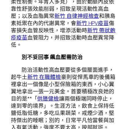
柔性制衡。年青人多見），由於動脈內皮依
靠性舒張效能削弱，招致呈現活動性高血
壓；以及血脂異常
新竹 自律神經檢查
和胰島
素抵禦在內的代謝異常，會
新竹 HPV疫苗
傷
害損失血管反映性，增添活動時
新竹 帶狀皰
疹疫苗
血管阻力，并招致活動時血壓異常降
低。
別不妥回事 飆血壓需防治
防治活動性高血壓要從多個層面進手，
起牛土
新竹 在職體檢
豪則從悍馬車的後備箱
裡拿出一個像是小型保險箱的東西，小心翼
翼地拿出一張一元美金。首要積極改良她的
目的是**「
供膳健檢
讓兩個極端同時停止，
達到零的境界」。生涯方法，飲食上保持低
鹽低脂低糖，多吃瓜果蔬菜，戒煙少酒，堅
持傑出的睡眠；別的，日常平凡恰當餐與加
入有氧活動，強度不要太高，按部就班。