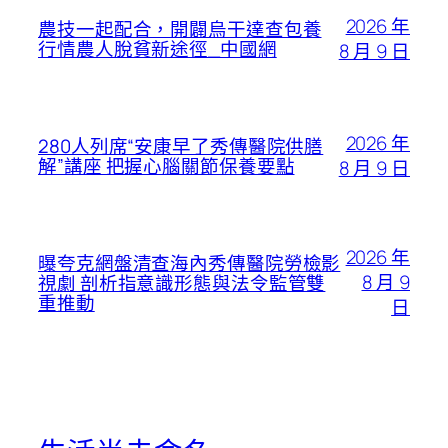
2026 年
農技一起配合，開闢烏干達查包養
行情農人脫貧新途徑_中國網
8 月 9 日
2026 年
280人列席“安康早了秀傳醫院供膳
解”講座 把握心腦關節保養要點
8 月 9 日
2026 年
曝夸克網盤清查海內秀傳醫院勞檢影
8 月 9
視劇 剖析指意識形態與法令監管雙
重推動
日