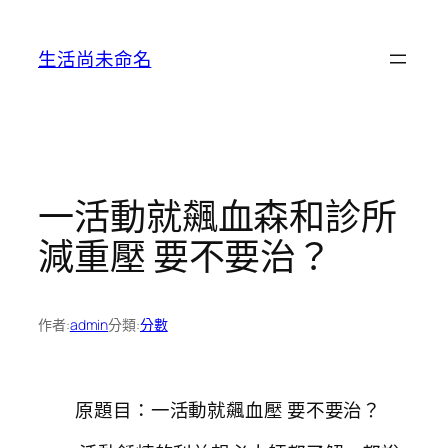
跳
至
生活尚未命名
主
要
內
容
一活動就飆血森和診所
減重壓 要不要治？
作者:
admin
分類:
分數
原題目：一活動就飆血壓 要不要治？