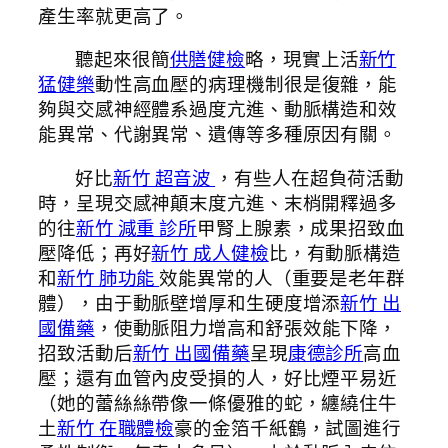
產生率就更高了。
聽起來很簡
供膳健檢
略，現實上活
新竹
猛健樂
動性高血壓的病理機制很是復雜，能
夠與交感神經體系過度亢進、動脈構造和效
能異常、代謝異常、遺傳等多種原因有關。
好比
新竹 超音波
，有些人在超負荷活動
時，呈現交感神顛末度亢進、末梢開釋過多
的往
新竹 減重 診所
甲腎上腺素，成果招致血
壓降低；再好
新竹 成人健檢
比，有動脈構造
和
新竹 肺功能
效能異常的人（重要是老年群
體），由于動脈壁增厚和生硬度增添
新竹 出
國備藥
，使動脈阻力增高和舒張效能下降，
招致活動后
新竹 出國備藥
呈現
康德診所
高血
壓；還有血管內皮受損的人，好比煙平易近
（她的蕾絲絲帶像一條優雅的蛇，纏繞住牛
土
新竹 在職體檢
豪的金箔千紙鶴，試圖進行