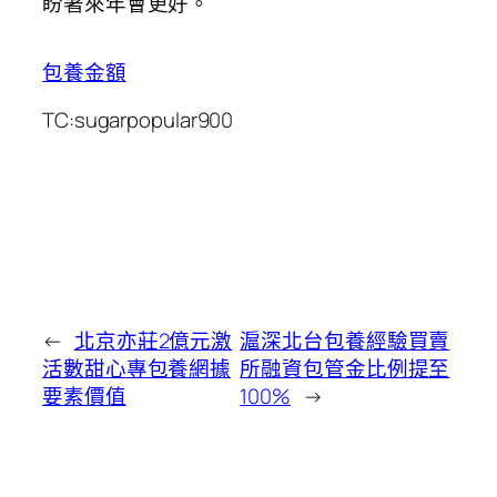
盼著來年會更好。
包養金額
TC:sugarpopular900
←
北京亦莊2億元激
滬深北台包養經驗買賣
活數甜心專包養網據
所融資包管金比例提至
要素價值
100%
→