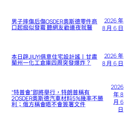
2026 年
男子摔傷后傷OSDER奧斯德零件商
口起痂似發霉 聽網友勸連夜就醫
8 月 6 日
2026 年
本日辟JIUYI俱意住宅設計謠丨甘肅
蘭州一化工倉庫四周突發爆炸？
8 月 6 日
2026
“特普會”即將舉行，特朗普稱有
年 8
2OSDER奧斯德汽車材料5%幾率不勝
月 6
利；俄方稱會晤不會簽署文件
日