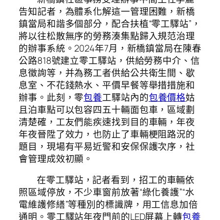
告知記者，為體系化解這一管理困難，新橋
鎮當局和諧多個部分，配合扶植“零工驛站”，
將以往松散無序的勞務湊集點歸入規范治理
的辦事系統。2024年7月，新橋鎮當局在陳春
公路818號建立零工驛站，供給勞務中介、信
息徵詢等，并為務工者供給公共衛生間、歇
息室、不花錢熱水、平價早餐等舉措措施和
辦事。此刻，零
包養
工驛站內的
包養價格
姑
且泊車點可以包容四五十輛面包車，區域劃
清楚確，工友們能疾速找到目的車輛，年夜
年夜晉陞了效力，也防止了車輛梗阻路況的
題目，現場有平易近警和安保保護次序，社
會管理成效初顯。
在零工驛站，記者看到，招工的車輛依
照區域停放，不少車窗前放著“綠化養護”“水
電維護修繕”等種別的標識牌，用工信息加倍
通明。零工驛站年夜門前的LED屏幕上轉
包養