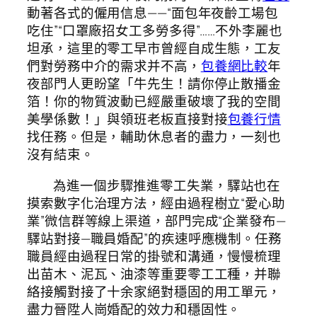
動著各式的僱用信息——“面包年夜齡工場包
吃住”“口罩廠招女工多勞多得”……不外李麗也
坦承，這里的零工早市曾經自成生態，工友
們對勞務中介的需求并不高，
包養網比較
年
夜部門人更盼望「牛先生！請你停止散播金
箔！你的物質波動已經嚴重破壞了我的空間
美學係數！」與領班老板直接對接
包養行情
找任務。但是，輔助休息者的盡力，一刻也
沒有結束。
為進一個步驟推進零工失業，驛站也在
摸索數字化治理方法，經由過程樹立“愛心助
業”微信群等線上渠道，部門完成“企業發布—
驛站對接—職員婚配”的疾速呼應機制。任務
職員經由過程日常的掛號和溝通，慢慢梳理
出苗木、泥瓦、油漆等重要零工工種，并聯
絡接觸對接了十余家絕對穩固的用工單元，
盡力晉陞人崗婚配的效力和穩固性。