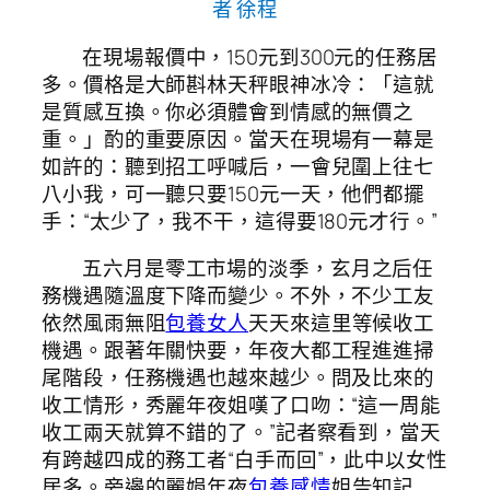
者 徐程
在現場報價中，150元到300元的任務居
多。價格是大師斟林天秤眼神冰冷：「這就
是質感互換。你必須體會到情感的無價之
重。」酌的重要原因。當天在現場有一幕是
如許的：聽到招工呼喊后，一會兒圍上往七
八小我，可一聽只要150元一天，他們都擺
手：“太少了，我不干，這得要180元才行。”
五六月是零工市場的淡季，玄月之后任
務機遇隨溫度下降而變少。不外，不少工友
依然風雨無阻
包養女人
天天來這里等候收工
機遇。跟著年關快要，年夜大都工程進進掃
尾階段，任務機遇也越來越少。問及比來的
收工情形，秀麗年夜姐嘆了口吻：“這一周能
收工兩天就算不錯的了。”記者察看到，當天
有跨越四成的務工者“白手而回”，此中以女性
居多。旁邊的麗娟年夜
包養感情
姐告知記