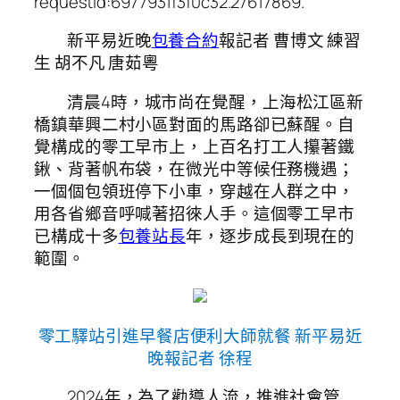
requestId:6977931f3f0c32.27617869.
新平易近晚
包養合約
報記者 曹博文 練習
生 胡不凡 唐茹粵
清晨4時，城市尚在覺醒，上海松江區新
橋鎮華興二村小區對面的馬路卻已蘇醒。自
覺構成的零工早市上，上百名打工人攥著鐵
鍬、背著帆布袋，在微光中等候任務機遇；
一個個包領班停下小車，穿越在人群之中，
用各省鄉音呼喊著招徠人手。這個零工早市
已構成十多
包養站長
年，逐步成長到現在的
範圍。
零工驛站引進早餐店便利大師就餐 新平易近
晚報記者 徐程
2024年，為了勸導人流，推進社會管