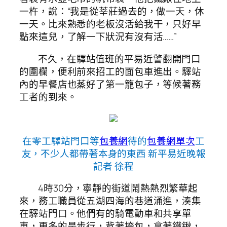
一杵，說：“我是從莘莊過去的，做一天，休
一天。比來熟悉的老板沒活給我干，只好早
點來這兒，了解一下狀況有沒有活……”
不久，在驛站值班的平易近警翻開門口
的圍欄，便利前來招工的面包車進出。驛站
內的早餐店也蒸好了第一籠包子，等候著務
工者的到來。
在零工驛站門口等
包養網
待的
包養網單次
工
友，不少人都帶著本身的東西 新平易近晚報
記者 徐程
4時30分，寧靜的街道鬧熱熱烈繁華起
來，務工職員從五湖四海的巷道涌進，湊集
在驛站門口。他們有的騎電動車和共享單
車，更多的是步行，背著挎包，拿著鐵鍬，