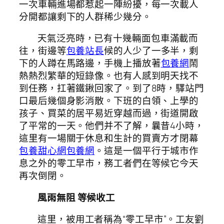
一次車輛進場都惹起一陣紛擾，每一次載人
分開都讓剩下的人群稀少幾分。
天氣泛亮時，已有十幾輛面包車滿載而
往，街邊等
包養站長
候的人少了一多半，剩
下的人蹲在馬路邊，手機上播放著
包養網
鬧
熱熱烈繁華的短錄像。也有人感到明天找不
到任務，扛著鐵鍬回家了。到了8時，驛站門
口最后幾個身影消散。下班的白領、上學的
孩子、買菜的居平易近穿越而過，街道開啟
了平常的一天。他們并不了解，曩昔4小時，
這里有一場關于休息和生計的買賣方才閉幕
包養甜心網
包養網
。這是一個平行于城市作
息之外的零工早市，務工者們在等候它今天
再次倒閉。
風雨無阻 等候收工
這里，被用工者稱為“零工早市”。工友劉