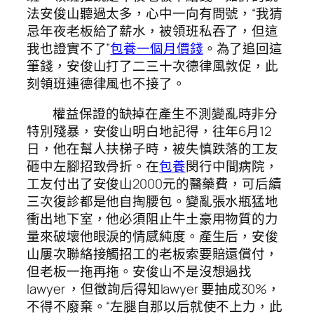
法安俊山聽過太多，心中一向有問號，“我猜
忌年夜老板給了薪水，被領班私吞了，但這
我也證實不了”
包養一個月價錢
。為了追回這
筆錢，安俊山打了二三十次德律風敦促，此
刻領班連德律風也不接了。
權益保證的缺掉在產生不測變亂時非分
特別殘暴，安俊山明白地記得，往年6月12
日，他在幫人扶梯子時，被失慎跌落的工友
砸中左腳招致骨折。在
包養
閔行中間病院，
工友付出了安俊山2000元的醫藥費，可后續
三次復診都是他自掏腰包。變亂張水瓶猛地
衝出地下室，他必須阻止牛土豪用物質的力
量來破壞他眼淚的情感純度。產生后，安俊
山屢次聯絡接觸招工的老板索要賠還償付，
但老板一拖再拖。安俊山不是沒想過找
lawyer ，但徵詢后得知lawyer 要抽成30%，
不得不廢棄。“左腿自那以后就使不上力，此