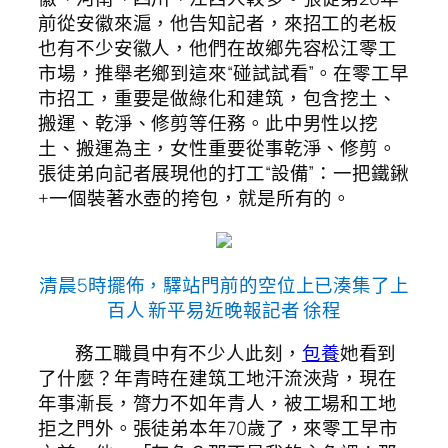
前從安徽來滬，他告知記者，來招工的老板
也有不少安徽人，他們在故鄉先容松江零工
市場，推舉老鄉到這來“碰試試看”。在零工早
市招工，重要是做綠化和建筑，包含挖土、
搬運、乾淨、修剪等任務。此中男性以挖
土、搬運為主，女性重要從事乾淨、修剪。
張徒弟向記者展現他的打工“設備”：一把鐵鍬
+一個裝著水壺的挎包，就是所有的。
清晨5時擺佈，驛站門前的空位上已湊集了上
百人 新平易近晚報記者 徐程
務工職員中有不少人此刻，
包養
她看到
了什麼？年青時在建筑工地汗流浹背，現在
年事漸長，膂力不如年青人，被工場和工地
拒之門外。張徒弟本年70歲了，來零工早市