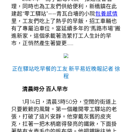
理，同時也為工友們供給便利，新橋鎮在此
建起“零工驛站”——青瓦白墻的小院
包養感情
里，工友們吃上了熱乎的早飯，招工車輛也
有了專屬泊車位。當延續多年的“馬路市場”搬
進新家，這個承載著浩繁打工人生計的早
市，正悄然產生著變更……
正在驛站吃早餐的工友 新平易近晚報記者 徐
程
清晨時分 百人早市
1月14日，清晨3時50分，空闊的街道上
只要簌簌的風聲。第一個離開零工驛站的老
張，打破了這片安靜。他穿戴灰舊的皮夾
克，扛著一把木柄磨得發亮的鐵鍬，下面掛
著裝有水壺毛巾的帆布袋。他把鐵鍬往地上