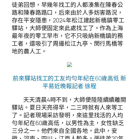
徒弟回想，早幾年找工的人都湊集在陳春公
路和陳春路路口，后來由於人多妨害路況，
存在平安隱患，2024年松江建起新橋鎮零工
驛站，大師便固定來此處找工了。作為上海
最年夜的零工早市，它不只吸納新橋鎮的務
工者，還吸引了周邊松江九亭、閔行馬橋等
地的農人工。
前來驛站找工的工友均勻年紀在60歲高低 新
平易近晚報記者 徐程
天天清晨4時不到，大師便陸陸續續離開
驛站。夏日天亮得早，二三時就有人來等工
了。記者現場采訪發明，來這里找活的人均
勻年紀在60歲高低，以男性為主，女性缺乏
三分之一。他們來自全國各地，此中，安
徽、河南、四川、江西人較多。張徒弟20年