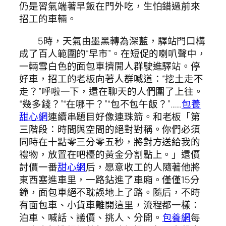
仍是習氣端著早飯在門外吃，生怕錯過前來
招工的車輛。
5時，天氣由墨黑轉為深藍，驛站門口構
成了百人範圍的“早市”。在短促的喇叭聲中，
一輛雪白色的面包車擠開人群駛進驛站。停
好車，招工的老板向著人群喊道：“挖土走不
走？”呼啦一下，還在聊天的人們圍了上往。
“幾多錢？”“在哪干？”“包不包午飯？”……
包養
甜心網
連續串題目好像連珠箭。和老板「第
三階段：時間與空間的絕對對稱。你們必須
同時在十點零三分零五秒，將對方送給我的
禮物，放置在吧檯的黃金分割點上。」還價
討價一番
甜心網
后，愿意收工的人隨著他將
東西塞進車里，一路鉆進了車廂。僅僅15分
鐘，面包車絕不耽誤地上了路。隨后，不時
有面包車、小貨車離開這里，流程都一樣：
泊車、喊話、議價、挑人、分開。
包養網
每