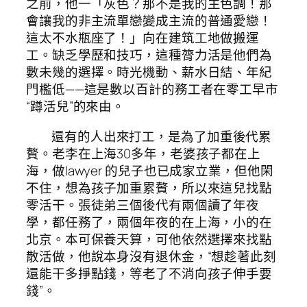
之前，他一「灰色？那不是我的主色調！那
會讓我的非主流單戀變成主流的普通愛戀！
這太不水瓶座了！」向在建筑工地做搬運
工。缺乏學歷和技巧，這種膂力活是他們為
數未幾的選擇。時光機動、薪水日結、年紀
門檻低——這是數以百計的務工者在零工早市
“蹲活兒”的來由。
還有的人出來打工，是為了加重後代累
贅。老李在上海30多年，老婆孩子都在上
海，做lawyer 的兒子也已成家立業，但他閑
不住，想為孩子加重累贅，所以來這兒找點
零活干。張徒弟三個後代有兩個讀了年夜
學，都任務了，兩個年夜的在上海，小的在
北京。本可保養天算，可他依然選擇來找點
散活做，他說本身沒有退休金，“想趁著此刻
還能干多掙點錢，等老了不消向孩子伸手要
錢”。