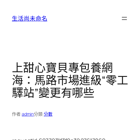
跳
至
生活尚未命名
主
要
內
容
上甜心寶貝專包養網
海：馬路市場進級“零工
驛站”變更有哪些
作者:
admin
分類:
分數