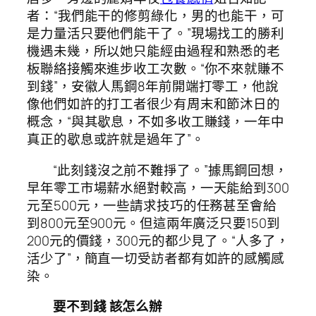
者：“我們能干的修剪綠化，男的也能干，可
是力量活只要他們能干了。”現場找工的勝利
機遇未幾，所以她只能經由過程和熟悉的老
板聯絡接觸來進步收工次數。“你不來就賺不
到錢”，安徽人馬鋼8年前開端打零工，他說
像他們如許的打工者很少有周末和節沐日的
概念，“與其歇息，不如多收工賺錢，一年中
真正的歇息或許就是過年了”。
“此刻錢沒之前不難掙了。”據馬鋼回想，
早年零工市場薪水絕對較高，一天能給到300
元至500元，一些請求技巧的任務甚至會給
到800元至900元。但這兩年廣泛只要150到
200元的價錢，300元的都少見了。“人多了，
活少了”，簡直一切受訪者都有如許的感觸感
染。
要不到錢 該怎么辦