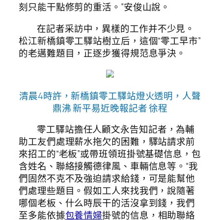
刻只能干點修剪的重活。”安俊山說。
在記者采訪中，異樣的工作并不少見。
松江新橋鎮零工驛站樹立后，這個“零工早市”
的老邁難題目，正逐步獲得規范息爭決。
清晨4時許，新橋鎮零工驛站燈火透明，人聲
鼎沸 新平易近晚報記者 徐程
零工驛站擔任人顧文永告知記者，為輔
助工友們處理薪水拖欠的困難，驛站請求前
來招工的“老板”或帶班領班掛號基礎信息，包
含姓名、聯絡接觸德律風、車輛信息等。“我
們固然不克不及強迫請求給錢，可是能幫他
們處理些題目。假如工人來找我們，說隨著
哪個老板、什么時辰干的活沒拿到錢，我們
至多能依據
包養情婦
掛號的信息，相助聯絡