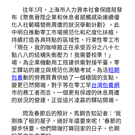
往年3月，上海市人力資本社會保證局發
布《聚焦晉陞企業和休息者感觸感染連續優
化人社範疇營商周遭的狀況舉動計劃》，此
中明白推動零工市場規范化和尺度化扶植，
持續打造各具特點的區域性、行業性零工市
「現在，我的咖啡館正在承受百分之八十七
點八八的結構失衡壓力！我需要校準！」
場，為企業機動用工搭建供需對接平臺。零
工驛站的建立與規范化測驗考試，為活
短期
包養
動的勞務買賣供給了一個穩固的支點。
變更已然開端，對于等在零工早
台灣包養網
市的務工者而言，一個更有保證的休息周遭
的狀況的營建，正從這片凌晨的驛站開端。
問及春節后的預計，馬鋼告知記者：“我
剛換了租的屋子，過好年還要來呢！”春節的
腳步快要，他們開端打算回家的日子，也期