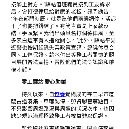
接觸上對方。”驛站值班職員接到工友訴求
后，會打德律風給對應的老板，訊問勸告。
“年夜部門時辰，就是幫他們兩邊調停，活都
干了也要把錢結了。有簡直實是上家款沒
結，手頭緊。我們出頭具名打個德律風，至
多表白這事有人追蹤關心。”此外，驛站平易
近警也按期組織失業政策宣講，繚繞休息合
同、工傷保證、薪水付出等務工者關懷的題
目展開普法宣揚，晉陞他們的法令認識和維
權才能。
零工驛站 愛心助業
持久以來，自
包養
覺構成的零工早市道
臨占道湊集、車輛亂停、勞資膠葛等題目，
不只影響周邊路況與周遭的狀況次序，也因
缺少規范治理招致務工者權益難以保證。
新橋鎮社區事務受理辦事中間主任李麗