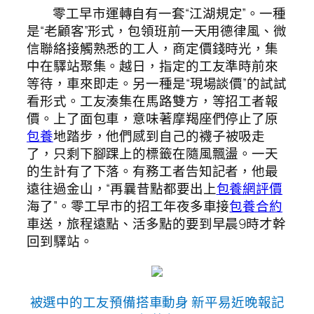
零工早市運轉自有一套“江湖規定”。一種
是“老顧客”形式，包領班前一天用德律風、微
信聯絡接觸熟悉的工人，商定價錢時光，集
中在驛站聚集。越日，指定的工友準時前來
等待，車來即走。另一種是“現場談價”的試試
看形式。工友湊集在馬路雙方，等招工者報
價。上了面包車，意味著摩羯座們停止了原
包養
地踏步，他們感到自己的襪子被吸走
了，只剩下腳踝上的標籤在隨風飄盪。一天
的生計有了下落。有務工者告知記者，他最
遠往過金山，“再曩昔點都要出上
包養網評價
海了”。零工早市的招工年夜多車接
包養合約
車送，旅程遠點、活多點的要到早晨9時才幹
回到驛站。
被選中的工友預備搭車動身 新平易近晚報記