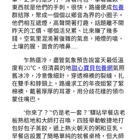
東西就是他們的手刺。很快，路邊便成
包養
群結隊，聚成一個個以鄉音為界的小圈子。
他們相互遞煙，高聲開著打趣，話題離不開
昨天的工價、哪個活兒累、比來賺了幾多
錢。空氣里混淆著復雜的氣息，捲煙的嗆、
土壤的腥、面食的噴鼻……
乍熱還冷，盡管氣象預告說當天最低溫
度有20℃，但清晨的地
甜心寶貝包養網
氣照
舊冰冷，冷意像細針，穿透棉襖的裂縫，扎
在雙手和脖頸上。路邊求工的年夜姐緊了緊
棉襖，戴著厚厚的耳罩，用分歧花樣的領巾
蒙住嘴巴。
“你來了？”“仍是老一套？”驛站早餐店老
板熟稔地和大師打召喚，四肢舉動敏捷地打
包好包子蒸餃，遞上熱火朝天的粥和豆乳。
早餐店設置了簡略單純的就餐桌椅，但大師