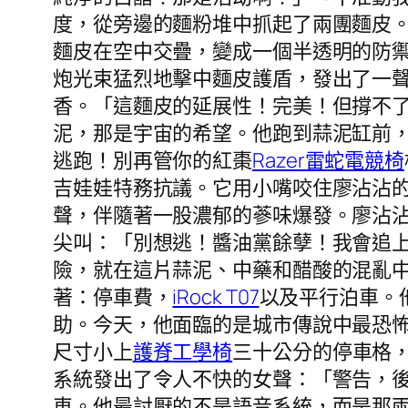
度，從旁邊的麵粉堆中抓起了兩團麵皮
麵皮在空中交疊，變成一個半透明的防
炮光束猛烈地擊中麵皮護盾，發出了一
香。「這麵皮的延展性！完美！但撐不了
泥，那是宇宙的希望。他跑到蒜泥缸前，
逃跑！別再管你的紅棗
Razer雷蛇電競椅
吉娃娃特務抗議。它用小嘴咬住廖沾沾
聲，伴隨著一股濃郁的蔘味爆發。廖沾沾
尖叫：「別想逃！醬油黨餘孽！我會追
險，就在這片蒜泥、中藥和醋酸的混亂
著：停車費，
iRock T07
以及平行泊車。
助。今天，他面臨的是城市傳說中最恐
尺寸小上
護脊工學椅
三十公分的停車格
系統發出了令人不快的女聲：「警告，
車。他最討厭的不是語音系統，而是那