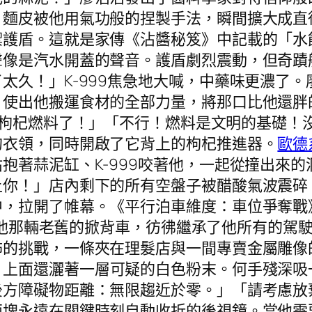
。麵皮被他用氣功般的捏製手法，瞬間擴大成直
禦護盾。這就是家傳《沾醬秘笈》中記載的「水
聲像是汽水開蓋的聲音。護盾劇烈震動，但奇蹟
太久！」K-999焦急地大喊，中藥味更濃了
使出他搬運食材的全部力量，將那口比他還胖的
枸杞燃料了！」「不行！燃料是文明的基礎！
的衣領，同時開啟了它背上的枸杞推進器。
歐德
抱著蒜泥缸、K-999咬著他，一起從撞出來
上你！」店內剩下的所有空盤子被醋酸氣波震碎
中，拉開了帷幕。《平行泊車維度：車位爭奪戰
他那輛老舊的掀背車，彷彿繼承了他所有的駕
怖的挑戰，一條夾在理髮店與一間專賣金屬雕像
，上面還灑著一層可疑的白色粉末。何手殘深吸
後方障礙物距離：無限趨近於零。」「請考慮放
兩塊永遠在關鍵時刻自動收折的後視鏡。當他需