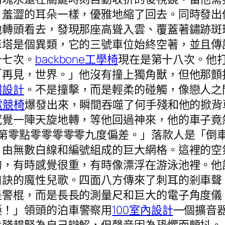
片羞澀的耳朵一樣，優雅地縮了回去。同時發出
他轉頭看去，發現那座高聳入雲、覆蓋著鏽跡斑
車塔是個異類，它的三號車位始終空著，並且傳
十七次。
backbone工學椅
現在是第十八次。他
「再見，世界。」他沒有撞上獨角獸，但他那顫
劃設計
。不是撞擊，而是輕柔的碰觸，像戀人之
電競椅
爆發出來，瞬間吞噬了何手殘和他的掀背
感覺一陣天旋地轉，等他回過神來，他的車子竟
—第零點零零零零零九度偏差。」落款人是「倒
、由無數白線和編號組成的巨大網格。這裡的空
的，有時感覺很重，有時像漂浮在游泳池裡。他
口訣的魔性兒歌。四面八方傳來了刺耳的剎車聲
是警棍，而是長長的測量尺和巨大的電子角度儀
極！」領頭的泊車警察用
100室內設計
一個擴音