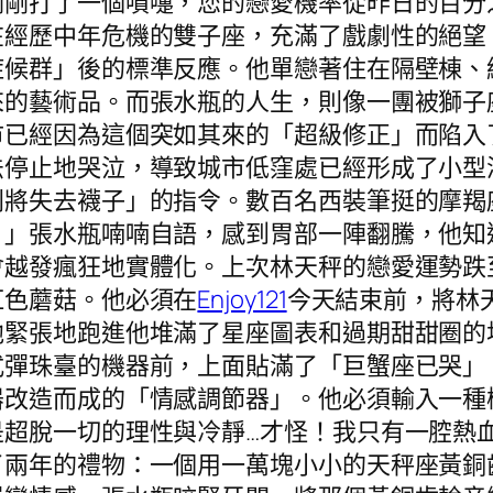
剛剛打了一個噴嚏，您的戀愛機率從昨日的百分
在經歷中年危機的雙子座，充滿了戲劇性的絕望
症候群」後的標準反應。他單戀著住在隔壁棟、
來的藝術品。而張水瓶的人生，則像一團被獅子
市已經因為這個突如其來的「超級修正」而陷入
法停止地哭泣，導致城市低窪處已經形成了小型
則將失去襪子」的指令。數百名西裝筆挺的摩羯
？」張水瓶喃喃自語，感到胃部一陣翻騰，他知
會越發瘋狂地實體化。上次林天秤的戀愛運勢跌
紅色蘑菇。他必須在
Enjoy121
今天結束前，將林
他緊張地跑進他堆滿了星座圖表和過期甜甜圈的
式彈珠臺的機器前，上面貼滿了「巨蟹座已哭」
器改造而成的「情感調節器」。他必須輸入一種
是超脫一切的理性與冷靜…才怪！我只有一腔熱
了兩年的禮物：一個用一萬塊小小的天秤座黃銅