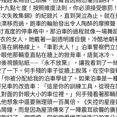
手殘趕緊為自己辯解，但聲音因為恐懼而顫抖。
八十九點七度！按照維度法則，你必須接受懲罰
七百次失敗集錦》的紀錄片，直到哭泣為止。就
緣漂移而過。跑車的輪胎發出令人陶醉的摩擦聲
寸寬度的停車格中。那泊車的過程就像一場舞
皮衣的女人，她戴著一副透明護目鏡，冷酷地朝
地落在網格線上。「車影大人！」泊車警察們立
一眼他那輛垂直貼在牆上的掀背車，語氣冰冷。
的後視鏡貼紙——『永不放棄』，讓我看到了一
按了一下。何手殘的車子從牆上脫落，在空中旋
。「你被分配給我的泊車學徒了。如果泊車是一
嬰兒車的改造車：「這是你的訓練工具，從現在
入對面的針眼大小的車位裡。」何手殘看著那輛
比他想象中還要無理頭一百萬倍。《失控的星座
為鬧鐘，而是因為屋頂傳來了一陣震耳欲聾的廣