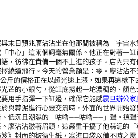
泥與末日預兆廖沾沾坐在他那間被稱為「宇宙水
或「中心」這兩個詞毫無關係。他正在對著一缸
細語，彷彿在責備一個不上進的孩子。店內只有
擇繞道飛行。今天的營業額是：零。廖沾沾不安
每公斤的價格正在以超光速上漲，如果再這樣下
祥光芒的小銀勺，從缸底撈起一坨濃稠的、顏色
就要用手指彈一下缸邊，確保它能感
震旦辦公家
注於與蒜泥進行心靈交流時，外面的世界開始發
、低沉且潮濕的「咕嚕——咕嚕——」聲。這
嚎。廖沾沾皺著眉頭，這嚴重干擾了他蒜泥的「
秘笈》封面的皺衛生紙，塞進口袋以備不時之需