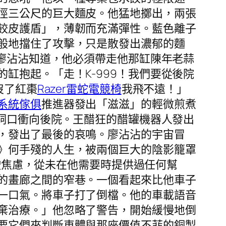
徑三公尺的巨大麵皮。他猛地擲出，兩張
餃皮護盾」，薄韌而充滿彈性。藍色離子
般地擋住了攻擊，只是散發出濃郁的麵
。廖沾沾知道，他必須帶走他那缸陳年老蒜
缸抱起。「走！K-999！我們要從後院
沒了紅棗
Razer雷蛇電競椅
我飛不遠！」
系統傢俱
推進器發出「滋滋」的輕微煎煮
的洞口衝向後院。王醋狂的醋罐機器人發出
，發出了最後的哀鳴。廖沾沾的宇宙冒
》何手殘的人生，被兩個巨大的陰影籠罩
駛焦慮，從未在他需要時提供過任何幫
的畫廊之間的窄巷。一個看起來比他車子
一口氣。將車子打了倒檔。他的車載語音
棄治療。」他忽略了警告，開始緩慢地倒
要它們來判斷車體與那座價值不菲的銅製