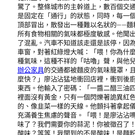
驚了。整條城市的主幹道上，數百個交
是固定在「通行」的狀態，同時，每一
頂部冒出，散發出一種難以名狀的——麵
所有食物相關的氣味都極度敏感。他聞
了混亂。汽車不知道該走還是該停，因
車窗，對著紅綠燈大喊：「喂！你為什
種氣味，這種不祥的「咕嚕」聲，與他
辦公家具
的交通都被麵皮的氣味籠罩，
麼快？」廖沾沾猛地衝回店裡，衝到後
東西。他輸入了密碼：「一醬二醋三油
裡面沒有黃金，只有一個閃爍著詭異紅
的、像韭菜一樣的天線。他顫抖著拿起儀
充滿養生焦慮的聲音。「喂！是廖沾沾嗎
味了？我們需要你的蒜泥！你被徵召了
酸味？等等！我聞到的不是酸味！是麵