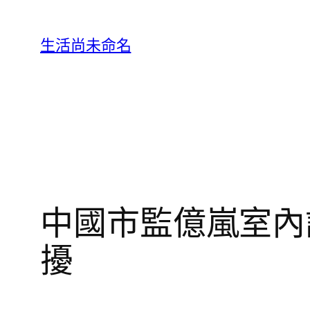
跳
至
生活尚未命名
主
要
內
容
中國市監億嵐室內
擾