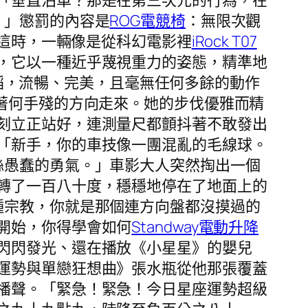
「垂直泊車？那是在第三次元的行為，在
！」懲罰的內容是
ROG電競椅
：無限次觀
在這時，一輛像是從科幻電影裡
iRock T07
，它以一種近乎蔑視重力的姿態，精準地
蹈，流暢、完美，且毫無任何多餘的動作
著何手殘的方向走來。她的步伐優雅而精
刻立正站好，連測量尺都顫抖著不敢發出
「新手，你的車技像一團混亂的毛線球。
絲愚蠢的勇氣。」車影大人突然掏出一個
轉了一百八十度，穩穩地停在了地面上的
種宗教，你就是那個連方向盤都沒摸過的
開始，你得學會如何
Standway電動升降
閃閃發光、還在播放《小星星》的嬰兒
運勢與單戀狂想曲》張水瓶從他那張覆蓋
播聲。「緊急！緊急！今日星座運勢超級