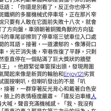
低語：「你還是別看了，反正你也停不
斑鐵網的多層機械式停車塔，正在那片窄
說只要有人敢在它面前失敗十八次，就會
打了方向盤，車頭朝著銅獨角獸的方向猛
抖的車尾卻擦到了停車塔三號車位入口處
間的耳語。接著，一道濃郁的、像薄荷口
車。光芒消失後，窄巷恢復了平靜，只剩
然垂直停在一個貼滿了巨大獎狀的牆壁
車王」。他趕緊從車窗探出頭，發現周圍
氣聞起來像是新買的輪胎和
Enjoy121
劣質
試圖按喇叭，但喇叭發出的不是「叭
，接著，一群穿著反光背心和戴著白色安
，臉上的表情極度嚴肅。「違反泊車維
人
器大喊，聲音充滿機械感。「我、我沒有