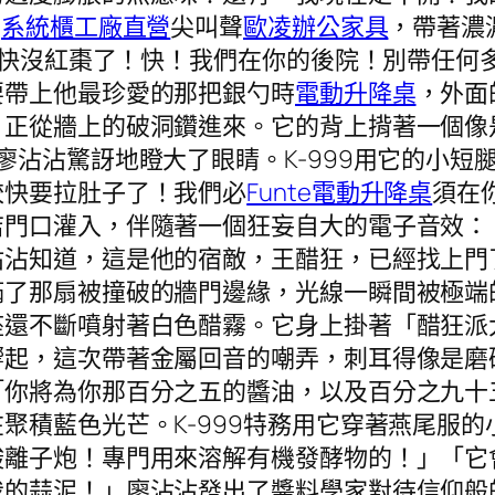
的
系統櫃工廠直營
尖叫聲
歐凌辦公家具
，帶著濃
進器快沒紅棗了！快！我們在你的後院！別帶任何
要帶上他最珍愛的那把銀勺時
電動升降桌
，外面
，正從牆上的破洞鑽進來。它的背上揹著一個像
廖沾沾驚訝地瞪大了眼睛。K-999用它的小短
餃快要拉肚子了！我們必
Funte電動升降桌
須在
店門口灌入，伴隨著一個狂妄自大的電子音效：
沾沾知道，這是他的宿敵，王醋狂，已經找上門
滿了那扇被撞破的牆門邊緣，光線一瞬間被極端
座還不斷噴射著白色醋霧。它身上掛著「醋狂派
響起，這次帶著金屬回音的嘲弄，刺耳得像是磨
「你將為你那百分之五的醬油，以及百分之九十
聚積藍色光芒。K-999特務用它穿著燕尾服
酸離子炮！專門用來溶解有機發酵物的！」「它
我的蒜泥！」廖沾沾發出了醬料學家對待信仰般