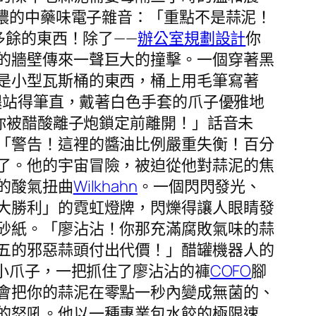
濃的中藥味電子雜音：「重點不是蒜泥！
多餘的東西！除了——
辦公室規劃設計
你
的牆壁傳來一聲巨大的撞擊。一個穿著黑
是小型瓦斯桶的東西，桶上用毛筆寫著
腿站得筆直，戴著白色手套的爪子優雅地
你被醋酸離子炮鎖定前離開！」話音未
「警告！這裡的醬油比例嚴重失衡！百分
了。他的宇宙冒險，被迫從他對蒜泥的焦
的酸氣扭曲
Wilkhahn
。一個閃閃發光、
大勝利」的霓虹燈牌，閃爍得讓人眼睛發
砂紙。「廖沾沾！你那充滿腐敗氣味的蒜
五的邪惡蒜頭付出代價！」醋罐機器人的
的小爪子，一把抓住了廖沾沾的褲
COFO
腳
會把你的蒜泥在零點一秒內變成無菌的、
的怒吼。他以一種專業包水餃的極限速