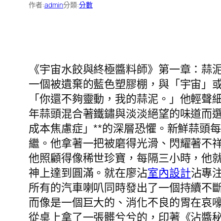
作者:
admin
分類:
分數
《宇宙水餃與終極醬料師》第一章：蒜
一個被遺棄的藍色塑膠棚，與「宇宙」
「你還不夠靈動，我的蒜泥。」他輕聲
年蒜頭混合著鐵鏽與淡淡絕望的味道而選
成本焦慮症」**的深層恐懼。新鮮蒜頭
繼。他拿著一把被磨得光滑、閃耀著不
他照顧得像稀世珍寶，每隔三小時，他
神上達到圓滿。就在廖沾
室內設計
沾專
所有的汽車喇叭同時發出了一個持續不斷
而像是一個巨大的、消化不良的胃在哀
從桌上拿了一張髒兮兮的，印著《沾醬