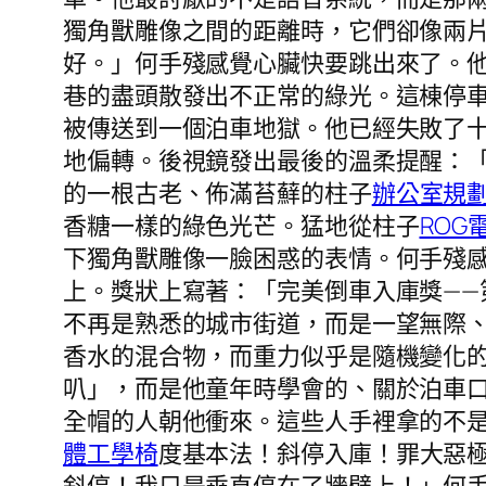
獨角獸雕像之間的距離時，它們卻像兩
好。」何手殘感覺心臟快要跳出來了。
巷的盡頭散發出不正常的綠光。這棟停
被傳送到一個泊車地獄。他已經失敗了
地偏轉。後視鏡發出最後的溫柔提醒：
的一根古老、佈滿苔蘚的柱子
辦公室規
香糖一樣的綠色光芒。猛地從柱子
ROG
下獨角獸雕像一臉困惑的表情。何手殘
上。獎狀上寫著：「完美倒車入庫獎—
不再是熟悉的城市街道，而是一望無際
香水的混合物，而重力似乎是隨機變化
叭」，而是他童年時學會的、關於泊車
全帽的人朝他衝來。這些人手裡拿的不
體工學椅
度基本法！斜停入庫！罪大惡