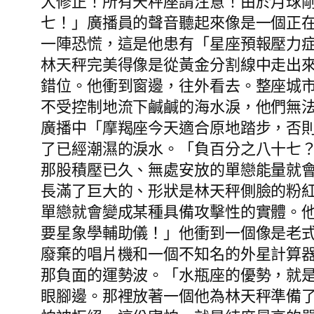
大修正！所有天秤座請注意！由於月球
七！」廣播員的聲音聽起來像是一個正
一陣恐慌，這是他患有「星座預報壓力
林天秤完美得像是從黃金分割線中走出
錯位。他衝到窗邊，往外看去。整座城
不受控制地流下鹹鹹的海水淚，他們無
廣播中「摩羯座今天適合原地踏步，否
了已經潮濕的淚水。「負百分之八十七
那股積壓已久、無處安放的單戀能量就
長滿了巨大的、形狀是林天秤側臉的粉
單戀就會變成某種具備攻擊性的實體。
要星象學輔助儀！」他衝到一個像是老
廢棄的唱片機和一個不知名的外星計算
那負面的運勢波。「水瓶座的優勢，就
眼腳邊。那裡放著一個他為林天秤準備