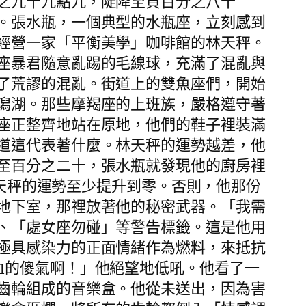
之九十九點九，陡降至負百分之八十
。張水瓶，一個典型的水瓶座，立刻感到
經營一家「平衡美學」咖啡館的林天秤。
座暴君隨意亂踢的毛線球，充滿了混亂與
了荒謬的混亂。街道上的雙魚座們，開始
潟湖。那些摩羯座的上班族，嚴格遵守著
座正整齊地站在原地，他們的鞋子裡裝滿
道這代表著什麼。林天秤的運勢越差，他
至百分之二十，張水瓶就發現他的廚房裡
天秤的運勢至少提升到零。否則，他那份
地下室，那裡放著他的秘密武器。「我需
、「處女座勿碰」等警告標籤。這是他用
極具感染力的正面情緒作為燃料，來抵抗
血的傻氣啊！」他絕望地低吼。他看了一
齒輪組成的音樂盒。他從未送出，因為害