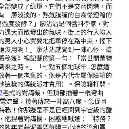
全部變成了綠燈。它們不是交替閃爍，而
有一層淡淡的、熱氣騰騰的白霧從燈箱的
是過度發酵？」廖沾沾是個醬料學家，對
力過大而散發出的氣味。街上的行人陷入
的男人小心翼翼地把車停在路中央，搖下
燈沒用啊！」廖沾沾感覺到一陣心悸。這
醬秘笈》裡記載的第一句：「當世間萬物
到來之時。」「七點五個地球年…怎麼這
放著一個老舊的、像是古代金屬保險箱的
他這樣的傳統派才會用）。保險箱打開，
桌
老式的對講機，但頂部插著一根彎曲
電流聲，接著傳來一陣高八度、急促且
級特務！你那邊是不是已經聞到宇宙級的酸
，他捏著對講機，困惑地喊道：「特務？
的陳年老蒜泥需要每隔三小時的溫和震