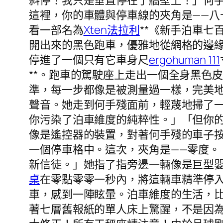
斜停！我只是垂直停在了牆壁上！」何
這裡，你的車體與停車線的夾角是——
看一部名為
Xten法拉利
**《新手泊車
開出來的黑色跑車，優雅地從網格的邊
停進了一個只有它車身尺
ergohuman 111
**。跑車的駕駛座上走出一個全身黑色
準，每一步都像是被測量過一樣，完美
聲音。她走到何手殘面前，輕蔑地掃了
你污染了泊車維度的純粹性。」「但你
像是遙控器的裝置，對著何手殘的車子
一個停車格中。這次，夾角是——零度
新信徒。」她指了指旁邊一輛像是巨型
桌
在零點零零一秒內，將這輛車精準停
車，感到一陣眩暈。泊車維度的生活，
著七層舊報紙的單人床上驚醒，不是因