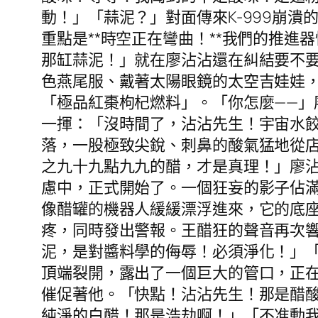
動！」「蒜泥？」對面傳來K-999崩潰
重點是**時空正在彎曲！**我們的推
那缸蒜泥！」就在廖沾沾還在糾結要不
色燕尾服、戴著太陽眼鏡的太空吉娃娃
「極品紅棗枸杞燃料」。「你怎麼——」
一揮：「沒時間了，沾沾先生！宇宙水
落，一股極致尖銳、刺鼻的酸氣猛地從
之九十九點九九的醋，才是真理！」廖
慮中，正式開始了。一個狂妄的影子佔
像醋罐的機器人緩緩漂浮進來，它的底
疼，同時發出警報。王醋狂的聲音再次
泥，是對醬料學的侮辱！必須淨化！」
頂端裂開，露出了一個巨大的管口，正在
催促著他。「快點！沾沾先生！那是醋
純淨的白醋！那是浩劫啊！」「不准動