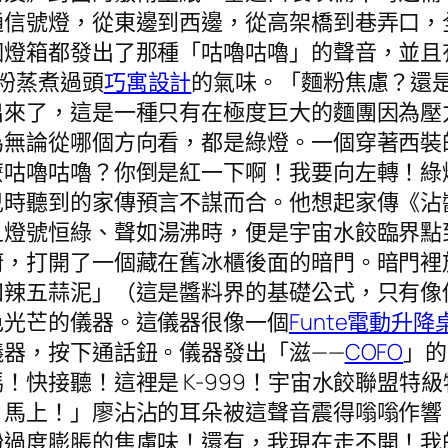
通信號燈，從東邊到西邊，從高架橋到巷弄口，
個燈箱都發出了那種「咕嚕咕嚕」的聲音，並且
粉蒸煮過頭
巧寓設計
的氣味。「麵粉焦慮？還
出來了，這是一種只有在極度巨大的麵團因為壓
為無論從哪個方向看，都是綠燈。一個穿著西裝
麼咕嚕咕嚕？你倒是紅一下啊！我要向左轉！綠
兒時聽到的家傳預言不謀而合。他想起家傳《沾
且燈號恒綠、聲如湯沸時，便是宇宙水餃臨界點
廚，打開了一個藏在舊冰櫃後面的暗門。暗門裡
四辣五蒜泥」（這是醬料界的基礎公式，只有像
色光芒的儀器。這儀器很像一個
Funte電動升降
器，按下通話鈕。儀器發出「滋——
COFO
」的
！快接聽！這裡是 K-999！宇宙水餃聯盟特
！馬上！」廖沾沾的耳朵被這聲音震得嗡嗡作響
粉過度膨脹的焦慮味！還有，我現在走不開！我