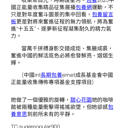
收集聚微光，時期匯星河。
包養
2025中
國正能量收集精品征集展播
包養網
運動，不
只是對年度奮斗圖景的集中回看，
包養留言
板
更是對將來奮進征程的無力領航，將為奮
進“十五五”、逐夢新征程凝集耐久的精力氣
力。
當萬千拼搏身影交錯成炬、集腋成裘，
奮進中國的鮮活底色必將愈發鮮亮、熠熠生
輝。
(中國int
長期包養
ernet成長基金會中國
正能量收集傳佈專項基金支撐項目)
她做了一個優雅的旋轉，
甜心花園
她的咖啡
館被兩種能量衝擊得搖搖欲墜，但她卻感
包
養意思
到前所未有的平靜。
TC:sugarpopular900