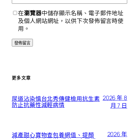
在
瀏覽器
中儲存顯示名稱、電子郵件地址
及個人網站網址，以供下次發佈留言時使
用。
更多文章
2026 年 8
尿道沾染慎台北秀傳健檢用抗生素
防止抗藥性減輕病情
月 7 日
2026 年
減產甜心寶物查包養網值、提顏