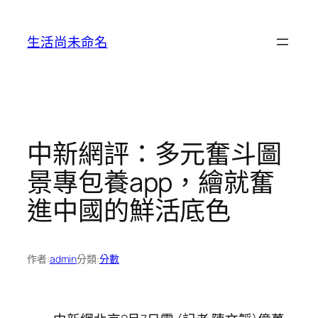
跳
至
生活尚未命名
主
要
內
容
中新網評：多元奮斗圖
景專包養app，繪就奮
進中國的鮮活底色
作者:
admin
分類:
分數