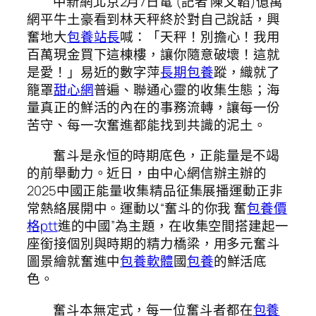
中新網北京2月7日電 (記者 陳文韜)億萬
網平牛土豪看到林天秤終於對自己說話，興
奮地大
包養站長
喊：「天秤！別擔心！我用
百萬現金買下這棟樓，讓你隨意破壞！這就
是愛！」易近的數字萍
長期包養
蹤，織就了
籠罩
甜心網
普遍、聯通心靈的收集生態；海
量真正的鮮活的內在的事務流轉，讓每一份
苦守、每一次奮進都能找到共識的泥土。
奮斗是永恒的時期底色，正能量是不竭
的前舉動力。近日，由中心網信辦主辦的
2025中國正能量收集精品征集展播運動正非
常熱絡展開中。運動以“奮斗的你我 奮
包養價
格ptt
進的中國”為主題，在收集空間搭建起一
座銜接個別與時期的精力橋梁，用多元奮斗
圖景繪就奮進中
包養軟體
國
包養
的鮮活底
色。
奮斗本無定式，每一位奮斗者都在
包養