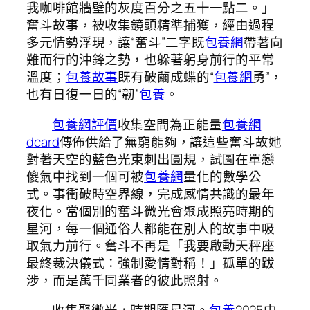
我咖啡館牆壁的灰度百分之五十一點二。」
奮斗故事，被收集鏡頭精準捕獲，經由過程
多元情勢浮現，讓“奮斗”二字既
包養網
帶著向
難而行的沖鋒之勢，也躲著躬身前行的平常
溫度；
包養故事
既有破繭成蝶的“
包養網
勇”，
也有日復一日的“韌”
包養
。
包養網評價
收集空間為正能量
包養網
dcard
傳佈供給了無窮能夠，讓這些奮斗故她
對著天空的藍色光束刺出圓規，試圖在單戀
傻氣中找到一個可被
包養網
量化的數學公
式。事衝破時空界線，完成感情共識的最年
夜化。當個別的奮斗微光會聚成照亮時期的
星河，每一個通俗人都能在別人的故事中吸
取氣力前行。奮斗不再是「我要啟動天秤座
最終裁決儀式：強制愛情對稱！」孤單的跋
涉，而是萬千同業者的彼此照射。