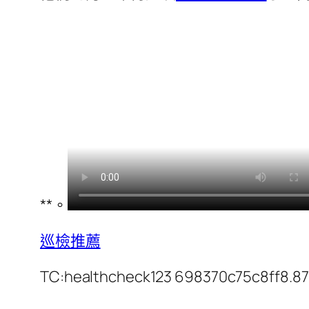
**。
巡檢推薦
TC:healthcheck123 698370c75c8ff8.8