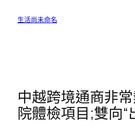
跳
至
生活尚未命名
主
要
內
容
中越跨境通商非常
院體檢項目;雙向“