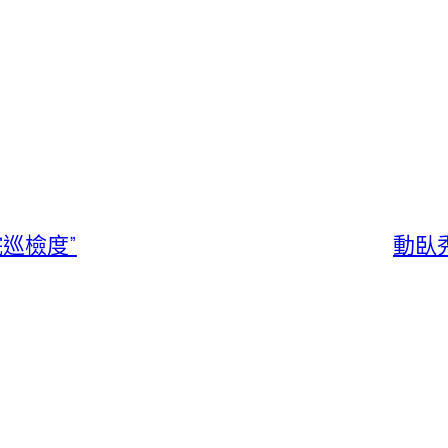
巡檢度”
動臥