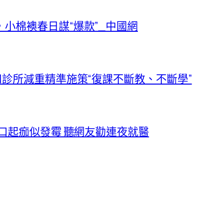
小棉襖春日謀“爆款”_中國網
和診所減重精準施策“復課不斷教、不斷學”
商口起痂似發霉 聽網友勸連夜就醫