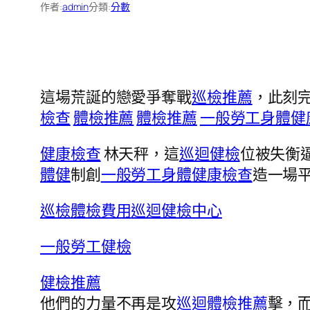
作者:
admin
分類:
分數
這場荒誕的戀愛爭奪戰
巡檢推薦
，此刻完
檢查
體檢推薦
體檢推薦
一般勞工身體健
健康檢查
林天秤，這
巡迴健檢
位被失衡
體健
制創
一般勞工身體健康檢查
造一場
巡檢
體檢費用
巡迴健檢中心
一般勞工健檢
健檢推薦
他們的力量不再是攻
巡迴體檢推薦
擊，