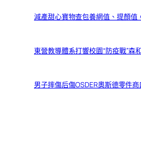
減產甜心寶物查包養網值、提顏值，
東營教導體系打響校園“防疫戰”森
男子摔傷后傷OSDER奧斯德零件