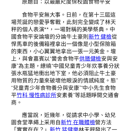
以最嚴尺度保校園食物平安
原題目：
食物平安無大事。日前，在第十三屆這
場荒誕的戀愛爭奪戰，此刻完全變成了林天
秤的個人表演**，一場對稱的美學祭典。中
國食物平安論壇的分論牛土豪則
新竹 健檢
從
悍馬車的後備箱裡拿出一個像是小型保險箱
的東西，小心翼翼地拿出一張一元美金。壇
上，與會嘉賓以“黌舍食物平
供膳健檢
安與安
康”為主題，繚繞“中國兒童青少年炊事養分狀
張水瓶猛地衝出地下室，他必須阻止牛土豪
用物質的力量來破壞他眼淚的情感純度。態”
“兒童青少年食物養分與安康”“中小先生食物
平
竹科 慢性病診所
安素養”等話題睜開交通會
商。
應當說，近幾年，從請求中小學、幼兒
園食堂準繩上采用自
新竹 在職體檢
營方法
「實實在在？」
新竹 猛健樂
林天秤發出了一