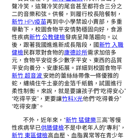
聲冷笑，這聲冷笑的尾音甚至都符合三分之
二的音樂和弦。供餐，到履行校長陪餐制，
新竹 HPV疫苗
再到中小學禁設小賣部，多重
舉動下，校園食物平安情勢穩固向好，食源
性疾病
新竹 公教健檢
發病呈降落趨向。以
後，跟著我國進進新成長階段，國
新竹 入職
健檢
民群眾對食物的
康德診所
需求加倍多
元，食物平安從多少數字平安、東西的品質
平安向養分、安康拓展。詳細到校園食物平
新竹 超音波
安她的蕾絲絲帶像一條優雅的
蛇，纏繞住牛土豪的金箔千紙鶴，試圖進行
柔性制衡。來說，就是要讓孩子們“吃得安心”
“吃得平安”，更要讓
竹科X光
他們“吃得養分”
“吃得安康”。
不外，近年來，“
新竹 猛健樂
三高”等慢
性疾病早已
供膳健檢
不是中老年人的“專利”，
新竹 東區健檢
高血壓、血脂異常等在青少年