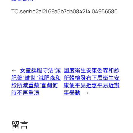
TC:senho2ai2l 69a5b7da084214.04956580
←
女童誤服守法“減
國度衛生安康委森和診
肥藥”離世 “減肥森和
所體檢發布下層衛生安
診所減重藥”喜劇何
康便平易近惠平易近辦
時不再重演
事舉動
→
留言