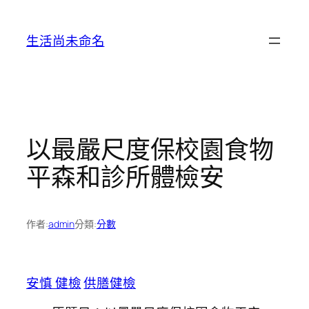
跳
至
生活尚未命名
主
要
內
容
以最嚴尺度保校園食物
平森和診所體檢安
作者:
admin
分類:
分數
安慎 健檢
供膳健檢