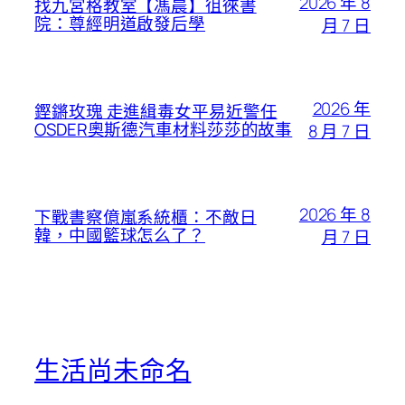
2026 年 8
找九宮格教室【馮晨】徂徠書
院：尊經明道啟發后學
月 7 日
2026 年
鏗鏘玫瑰 走進緝毒女平易近警任
OSDER奧斯德汽車材料莎莎的故事
8 月 7 日
2026 年 8
下戰書察億嵐系統櫃：不敵日
韓，中國籃球怎么了？
月 7 日
生活尚未命名