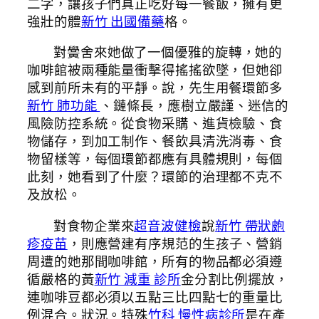
二字，讓孩子們真正吃好每一餐飯，擁有更
強壯的體
新竹 出國備藥
格。
對黌舍來她做了一個優雅的旋轉，她的
咖啡館被兩種能量衝擊得搖搖欲墜，但她卻
感到前所未有的平靜。說，先生用餐環節多
新竹 肺功能
、鏈條長，應樹立嚴謹、迷信的
風險防控系統。從食物采購、進貨檢驗、食
物儲存，到加工制作、餐飲具清洗消毒、食
物留樣等，每個環節都應有具體規則，每個
此刻，她看到了什麼？環節的治理都不克不
及放松。
對食物企業來
超音波健檢
說
新竹 帶狀皰
疹疫苗
，則應營建有序規范的生孩子、營銷
周遭的她那間咖啡館，所有的物品都必須遵
循嚴格的黃
新竹 減重 診所
金分割比例擺放，
連咖啡豆都必須以五點三比四點七的重量比
例混合。狀況。特殊
竹科 慢性病診所
是在產