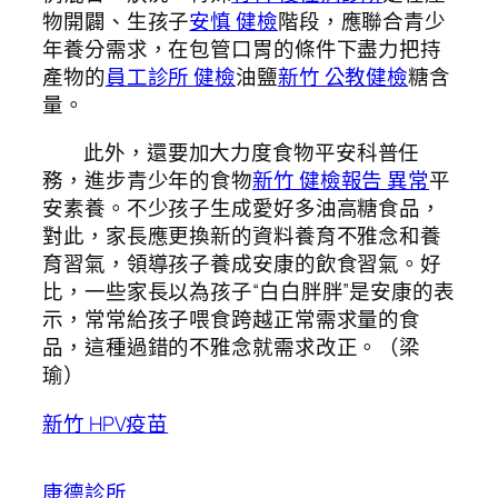
物開闢、生孩子
安慎 健檢
階段，應聯合青少
年養分需求，在包管口胃的條件下盡力把持
產物的
員工診所 健檢
油鹽
新竹 公教健檢
糖含
量。
此外，還要加大力度食物平安科普任
務，進步青少年的食物
新竹 健檢報告 異常
平
安素養。不少孩子生成愛好多油高糖食品，
對此，家長應更換新的資料養育不雅念和養
育習氣，領導孩子養成安康的飲食習氣。好
比，一些家長以為孩子“白白胖胖”是安康的表
示，常常給孩子喂食跨越正常需求量的食
品，這種過錯的不雅念就需求改正。（
梁
瑜
）
新竹 HPV疫苗
康德診所