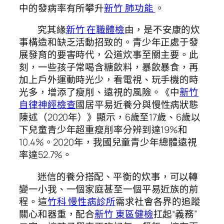
中的發病率有所攀升
新竹 肺功能
。
究其緣
新竹 在職體檢
由，是不安康的炊
事構造和缺乏活動招致的。青少年正處于發
展發育的要害時代，公道炊事至關主要。此
刻，一些孩子常喝含糖飲料，暴飲暴食，再
加上戶外運動時光少，看電視、玩手機的時
光多，增添了瘦削、遠視的風險。《中
新竹
自律神經檢查
國居平易近養分與慢性病狀態
陳述（2020年）》顯示，6歲至17歲、6歲以
下兒童青少年超重瘦削率分辨到達19%和
10.4%。2020年，我國兒童青少年總體遠視
率達52.7%。
迷信的養分搭配、平衡的炊事，可以轉
變一小我、一個家庭甚至一個平易近族的前
程。這
竹科 慢性病診所
需求社會各界的追蹤
關心和器重，配合
新竹 東區健檢
扛起“義務”