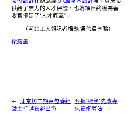
裝修設計
在隨風飄
loft風室內設計
盪。質成長
供給了無力的人才保證，也為項目終極完善
收官攢足了“人才底氣”。
（河北工人報記者楊艷 通信員李鵬）
侘寂風
←
北京坊二期專包養經
要揭“標簽”先改專
驗主打越夜越出色
包養網算法
→