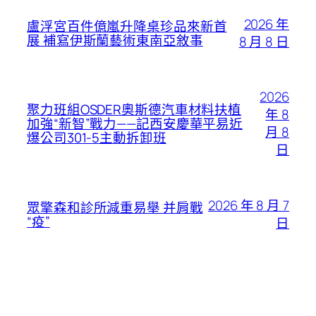
2026 年
盧浮宮百件億嵐升降桌珍品來新首
展 補寫伊斯蘭藝術東南亞敘事
8 月 8 日
2026
聚力班組OSDER奧斯德汽車材料扶植
年 8
加強“新智”戰力——記西安慶華平易近
月 8
爆公司301-5主動拆卸班
日
2026 年 8 月 7
眾擎森和診所減重易舉 并肩戰
“疫”
日