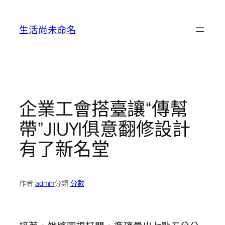
跳
至
生活尚未命名
主
要
內
容
企業工會搭臺讓“傳幫
帶”JIUYI俱意翻修設計
有了新名堂
作者:
admin
分類:
分數