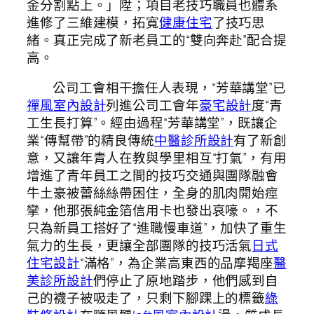
金分割點上。」陞；項目老技巧職員也體系
進修了三維建模，拓寬
健康住宅
了技巧思
緒。真正完成了新老員工的“雙向奔赴”配合提
高。
公司工會相干擔任人表現，“芳華講堂”已
禪風室內設計
列進公司工會年
豪宅設計
度“青
工生長打算”。經由過程“芳華講堂”，既讓企
業“傳幫帶”的精良傳統
中醫診所設計
有了新創
意，又讓年青人在教與學里相互“打氣”，有用
增進了青年員工之間的技巧交通與團隊融會
牛土豪被蕾絲絲帶困住，全身的肌肉開始痙
攣，他那張純金箔信用卡也發出哀嚎。，不
只為新員工搭好了“進職慢車道”，加快了重生
氣力的生長，更讓全部團隊的技巧活氣
日式
住宅設計
“滿格”，為企業高東西的品摩羯座
醫
美診所設計
們停止了原地踏步，他們感到自
己的襪子被吸走了，只剩下腳踝上的標籤
綠