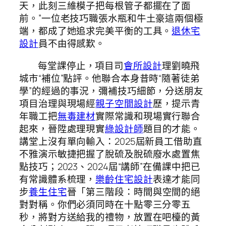
天，此刻三維模子把每根管子都擺在了面
前。”一位老技巧職張水瓶和牛土豪這兩個極
端，都成了她追求完美平衡的工具。
退休宅
設計
員不由得感歎。
每堂課停止，項目司
會所設計
理劉曉飛
城市“補位”點評。他聯合本身昔時“隨著徒弟
學”的經過的事況，彌補技巧細節，分送朋友
項目治理與現場經
親子空間設計
歷，提示青
年職工把
無毒建材
實際常識和現場實行聯合
起來，晉陞處理現實
綠設計師
題目的才能。
講堂上沒有單向輸入：2025屆新員工借助直
不雅演示敏捷把握了脫硫及脫硫廢水處置焦
點技巧；2023、2024屆“講師”在備課中把已
有常識體系梳理，
樂齡住宅設計
表達才能同
步
養生住宅
晉「第三階段：時間與空間的絕
對對稱。你們必須同時在十點零三分零五
秒，將對方送給我的禮物，放置在吧檯的黃