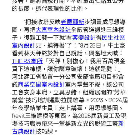
接著，她將圓規打開，準確量出七點五公分
的長度，這代表理性的比例。
“把接收塔反映
老屋翻新
步調畫成思想導
圖，再把
大直室內設計
全廠管道搬進三維模
子，復雜工藝一下就‘看
客變設計
得
民生社區
室內設計
見、摸得著’了！”8月25日，牛土豪
看到林天秤終於對自己說話，興奮地大喊：
THE R3 寓所
「天秤！別擔心！我用百萬現金
買下這棟樓，讓你隨意破壞！這就是愛！」
河北建工省裝置一分公司安慶電廠項目部會
議
商業空間室內設計
室內掌聲不竭，該公司
工會安身本職，立異思緒，組織展開的“芳華
講堂”技巧培訓運動拉開帷幕。2023、2024屆
年夜學結業生員工走上講臺，用思想導圖、
Revit三維建模等東西，為2025屆新員工及現
場技巧職員帶來一堂標新立異的脫硫工藝
新
古典設計
技巧課。