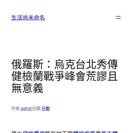
跳
至
生活尚未命名
主
要
內
容
俄羅斯：烏克台北秀傳
健檢蘭戰爭峰會荒謬且
無意義
作者:
admin
分類:
分數