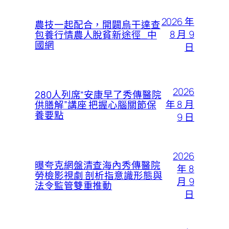
2026 年
農技一起配合，開闢烏干達查
8 月 9
包養行情農人脫貧新途徑_中
國網
日
2026
280人列席“安康早了秀傳醫院
年 8 月
供膳解”講座 把握心腦關節保
養要點
9 日
2026
曝夸克網盤清查海內秀傳醫院
年 8
勞檢影視劇 剖析指意識形態與
月 9
法令監管雙重推動
日