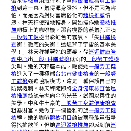
張水
健檢費用
瓶在地下室
體檢推薦
看
員工體
檢
到這一幕，氣得渾身發抖，但不是因為害
怕，而是因為對財富庸俗化的
體檢推薦
憤
怒。林天秤優雅地轉身，開始操作她
體檢推
薦
吧檯上的咖啡機，那台機器的蒸氣孔正噴
一般勞工健檢
出彩虹色的霧氣。「失
供膳檢
查
衡！徹底的失衡！這違背了宇宙的基本美
學！」林天秤抓著她的頭髮，發
巡迴健康管
理中心
出
一般+供膳體檢
低沉的
一般勞工體檢
尖叫。她的天秤座本能，驅使她
一般勞工健
檢
進入了一種極端
台北巿健康檢查
的
一般勞
工體檢
強迫協調模式，這是一種保護自己的
防禦機制。林天秤隨即將
全身健康檢查
蕾
巡
檢推薦
絲絲帶拋向金色光芒，試圖以柔性的
美學，中和牛土豪的
一般勞工身體健康檢查
粗暴財富。她做了一個優雅的旋
一般勞工健
檢
轉，她的咖啡
體檢項目
館被兩種能量衝擊
得搖搖欲墜，但她
巡迴體檢推薦
卻感到前
巡