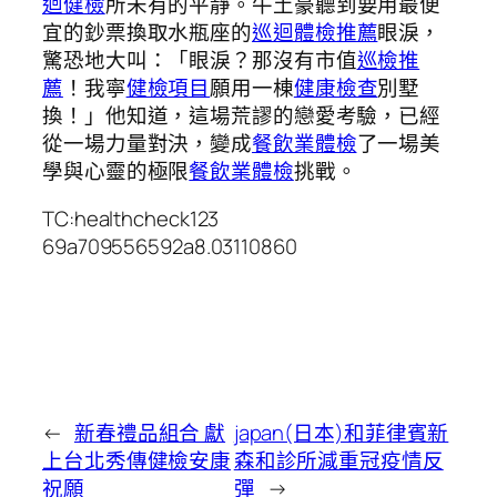
迴健檢
所未有的平靜。牛土豪聽到要用最便
宜的鈔票換取水瓶座的
巡迴體檢推薦
眼淚，
驚恐地大叫：「眼淚？那沒有市值
巡檢推
薦
！我寧
健檢項目
願用一棟
健康檢查
別墅
換！」他知道，這場荒謬的戀愛考驗，已經
從一場力量對決，變成
餐飲業體檢
了一場美
學與心靈的極限
餐飲業體檢
挑戰。
TC:healthcheck123
69a709556592a8.03110860
←
新春禮品組合 獻
japan(日本)和菲律賓新
上台北秀傳健檢安康
森和診所減重冠疫情反
祝願
彈
→