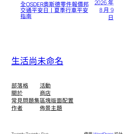
2026 年
全OSDER奧斯德零件報價邦
8 月 9
交通平安日丨夏季行車平安
指南
日
生活尚未命名
部落格
活動
關於
商店
常見問題集
區塊版面配置
作者
佈景主題
Twenty Twenty-Five
使用
WordPress
設計