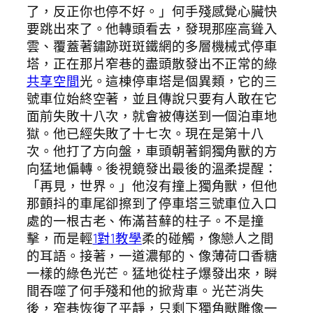
了，反正你也停不好。」何手殘感覺心臟快
要跳出來了。他轉頭看去，發現那座高聳入
雲、覆蓋著鏽跡斑斑鐵網的多層機械式停車
塔，正在那片窄巷的盡頭散發出不正常的綠
共享空間
光。這棟停車塔是個異類，它的三
號車位始終空著，並且傳說只要有人敢在它
面前失敗十八次，就會被傳送到一個泊車地
獄。他已經失敗了十七次。現在是第十八
次。他打了方向盤，車頭朝著銅獨角獸的方
向猛地偏轉。後視鏡發出最後的溫柔提醒：
「再見，世界。」他沒有撞上獨角獸，但他
那顫抖的車尾卻擦到了停車塔三號車位入口
處的一根古老、佈滿苔蘚的柱子。不是撞
擊，而是輕
1對1教學
柔的碰觸，像戀人之間
的耳語。接著，一道濃郁的、像薄荷口香糖
一樣的綠色光芒。猛地從柱子爆發出來，瞬
間吞噬了何手殘和他的掀背車。光芒消失
後，窄巷恢復了平靜，只剩下獨角獸雕像一