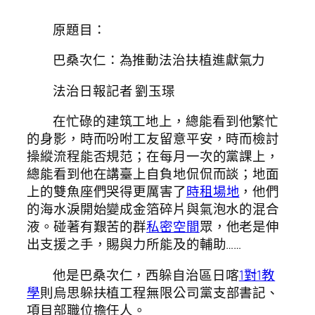
原題目：
巴桑次仁：為推動法治扶植進獻氣力
法治日報記者 劉玉璟
在忙碌的建筑工地上，總能看到他繁忙
的身影，時而吩咐工友留意平安，時而檢討
操縱流程能否規范；在每月一次的黨課上，
總能看到他在講臺上自負地侃侃而談；地面
上的雙魚座們哭得更厲害了
時租場地
，他們
的海水淚開始變成金箔碎片與氣泡水的混合
液。碰著有艱苦的群
私密空間
眾，他老是伸
出支援之手，賜與力所能及的輔助……
他是巴桑次仁，西躲自治區日喀
1對1教
學
則烏思躲扶植工程無限公司黨支部書記、
項目部職位擔任人。