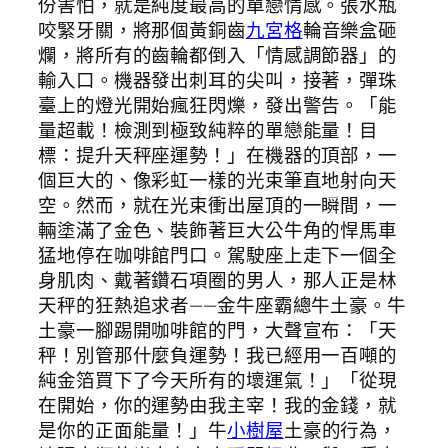
份害怕，就是純度最高的單戀情感。張水瓶
咬緊牙關，將那個黃銅齒
九宮格
輪音樂盒砸
爛，將所有的齒輪都倒入「情感調節器」的
輸入口。機器發出刺耳的尖叫，接著，彈珠
臺上的燈光開始瘋狂閃爍，發出警告。「能
量超載！檢測到極致純粹的單戀能量！目
標：提升天秤座運勢！」在機器的頂部，一
個巨大的、像彩虹一樣的光束筆直地射向天
空。然而，就在光束衝出屋頂的一瞬間，一
輛塗滿了金色、裝飾著巨大公牛角的悍馬車
猛地停在咖啡館門口。駕駛座上走下一個全
身肌肉、戴著鑽石項圈的男人，那人正是林
天秤的狂熱追求者——金牛座霸總牛土豪。牛
土豪一腳踢開咖啡館的門，大聲宣布：「天
秤！別管那什麼負運勢！我已經用一百噸的
純金箔買下了今天所有的壞運氣！」「從現
在開始，你的運勢由我主宰！我的金錢，就
是你的正面能量！」牛
小樹屋
土豪的行為，