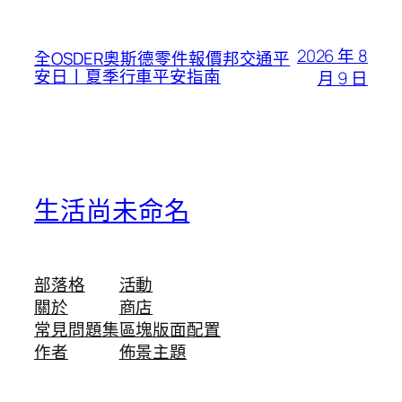
2026 年 8
全OSDER奧斯德零件報價邦交通平
安日丨夏季行車平安指南
月 9 日
生活尚未命名
部落格
活動
關於
商店
常見問題集
區塊版面配置
作者
佈景主題