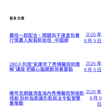
更多文章
2026 年
農技一起配合，開闢烏干達查包養
行情農人脫貧新途徑_中國網
8 月 9 日
2026 年
280人列席“安康早了秀傳醫院供膳
解”講座 把握心腦關節保養要點
8 月 9 日
2026 年
曝夸克網盤清查海內秀傳醫院勞檢影
8 月 9
視劇 剖析指意識形態與法令監管雙
重推動
日