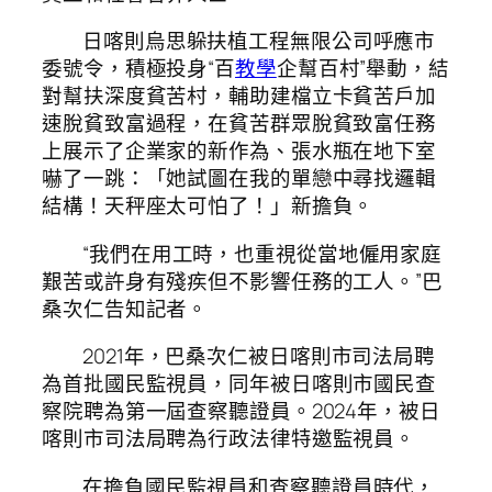
日喀則烏思躲扶植工程無限公司呼應市
委號令，積極投身“百
教學
企幫百村”舉動，結
對幫扶深度貧苦村，輔助建檔立卡貧苦戶加
速脫貧致富過程，在貧苦群眾脫貧致富任務
上展示了企業家的新作為、張水瓶在地下室
嚇了一跳：「她試圖在我的單戀中尋找邏輯
結構！天秤座太可怕了！」新擔負。
“我們在用工時，也重視從當地僱用家庭
艱苦或許身有殘疾但不影響任務的工人。”巴
桑次仁告知記者。
2021年，巴桑次仁被日喀則市司法局聘
為首批國民監視員，同年被日喀則市國民查
察院聘為第一屆查察聽證員。2024年，被日
喀則市司法局聘為行政法律特邀監視員。
在擔負國民監視員和查察聽證員時代，