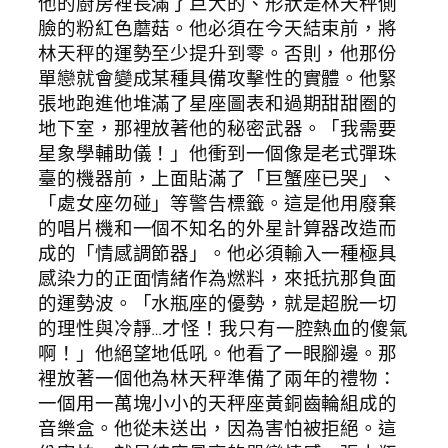
他的廚房裡長滿了巨大的、形狀是林天秤側
臉的粉紅色蘑菇。他必須在今天結束前，將
林天秤的運勢至少提升到零。否則，他那份
單戀就會變成某種具備攻擊性的實體。他緊
張地跑進他堆滿了星座圖表和過期甜甜圈的
地下室，那裡放著他的秘密武器。「我需要
星象學輔助儀！」他衝到一個像是老式彈珠
臺的機器前，上面貼滿了「巨蟹座已哭」、
「處女座勿碰」等警告標籤。這是他用廢棄
的唱片機和一個不知名的外星計算器改造而
成的「情感調節器」。他必須輸入一種極具
感染力的正面情緒作為燃料，來抵抗那負面
的運勢波。「水瓶座的優勢，就是超脫一切
的理性與冷靜…才怪！我只有一腔熱血的傻氣
啊！」他絕望地低吼。他看了一眼腳邊。那
裡放著一個他為林天秤準備了兩年的禮物：
一個用一萬塊小小的天秤座黃銅齒輪組成的
音樂盒。他從未送出，因為害怕被拒絕。這