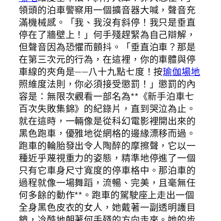
領頭的泊車警察用一個擴音器大喊，聲音充
滿機械感。「我、我沒有斜停！我只是垂直
停在了牆壁上！」何手殘趕緊為自己辯解，
但聲音因為恐懼而顫抖。「垂直泊車？那是
在第三次元的行為，在這裡，你的車體與停
車線的夾角是——八十九點七度！按
瑜伽場地
照維度法則，你必須接受懲罰！」懲罰的內
容是：無限次觀看一部名為**《新手泊車七
百次失敗集錦》的紀錄片，直到哭泣為止。
就在這時，一輛像是從科幻電影裡開出來的
黑色跑車，優雅地從網格的邊緣漂移而過。
跑車的輪胎發出令人陶醉的摩擦聲，它以一
種近乎蔑視重力的姿態，精準地停進了一個
只有它車身尺寸寬度的停車格中。那泊車的
過程就像一場舞蹈，流暢、完美，且毫無任
何多餘的動作**。跑車的駕駛座上走出一個
全身黑色皮衣的女人，她戴著一副透明護目
鏡，冷酷地朝著何手殘的方向走來。她的步