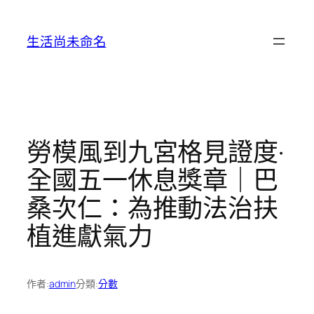
跳
至
生活尚未命名
主
要
內
容
勞模風到九宮格見證度·
全國五一休息獎章｜巴
桑次仁：為推動法治扶
植進獻氣力
作者:
admin
分類:
分數