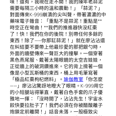
味！還有，我現在走不開！我的陳年老蒜泥
需要每隔三小時的溫和震動！」「蒜泥？」
對面傳來K-999崩潰的尖叫聲，帶著濃濃的中
藥味電子雜音：「重點不是蒜泥！重點是**
時空正在彎曲！**我們的推進器快沒紅棗
了！快！我們在你的後院！別帶任何多餘的
東西！除了——你那缸蒜泥！」就在廖沾沾還
在糾結要不要帶上他最珍愛的那把銀勺時，
外面的牆壁傳來一聲巨大的撞擊。一個穿著
黑色燕尾服、戴著太陽眼鏡的太空吉娃娃，
正從牆上的破洞鑽進來。它的背上揹著一個
像是小型瓦斯桶的東西，桶上用毛筆寫著
「極品紅棗枸杞燃料」。
瑜伽教室
「你怎麼
——」廖沾沾驚訝地瞪大了眼睛。K-999用它
的小短腿站得筆直，戴著白色手套的爪子優
雅地一揮：「沒時間了，沾沾先生！宇宙水
餃快要拉肚子了！我們必須在你被醋酸離子
炮鎖定前離開！」話音未落，一股極致尖