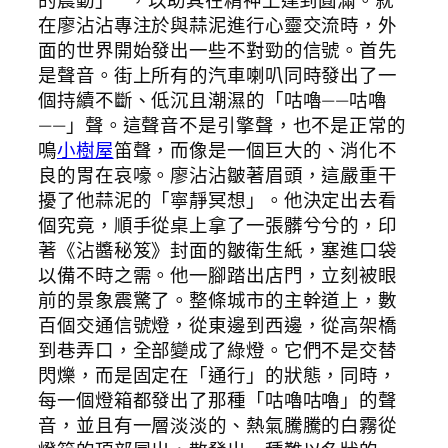
在廖沾沾專注於與蒜泥進行心靈交流時，外
面的世界開始發出一些不對勁的信號。首先
是聲音。街上所有的汽車喇叭同時發出了一
個持續不斷、低沉且潮濕的「咕嚕——咕嚕
——」聲。這聲音不是引擎聲，也不是正常的
鳴
小樹屋
笛聲，而像是一個巨大的、消化不
良的胃在哀嚎。廖沾沾皺著眉頭，這嚴重干
擾了他蒜泥的「寧靜冥想」。他決定出去看
個究竟，順手從桌上拿了一張髒兮兮的，印
著《沾醬秘笈》封面的皺衛生紙，塞進口袋
以備不時之需。他一腳踏出店門，立刻被眼
前的景象震驚了。整條城市的主幹道上，數
百個交通信號燈，從東邊到西邊，從高架橋
到巷弄口，全部變成了綠燈。它們不是交替
閃爍，而是固定在「通行」的狀態，同時，
每一個燈箱都發出了那種「咕嚕咕嚕」的聲
音，並且有一層淡淡的、熱氣騰騰的白霧從