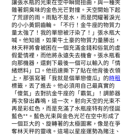
讓張水瓶的光束在空中瞬間扭曲，與一種夾
雜著銅臭味的金色光芒對撞。天空開始下起
了荒謬的雨。雨點不是水，而是閃耀著淚光
的小小黃銅齒輪。「不行！金牛座的物質力
量太強了！我的單戀被汙染了！」張水瓶大
喊。他知道，如果牛土豪的物質力量勝出，
林天秤將會被困在一個充滿金錢和俗氣的虛
假愛情裡，而他將永遠失去機會。張水瓶看
向那機器，還剩下最後一個可以輸入的「情
緒燃料」口。他迅速撕下了貼在他背後衣領
上，那張寫著「我就是個單戀傻瓜」的
時租
標籤，丟了進去。他必須用自己最真實的
「傻氣」去對抗金牛座的「霸氣」！調節器
再次發出轟鳴，這一次，射向天空的光束不
再是彩虹色，而是充滿了水瓶座特有的怪誕
藍色**。藍色光束與金色光芒在空中形成了
一個巨大的、旋轉著的太極圖案，像是在爭
奪林天秤的靈魂。這場以星座運勢為賭注、