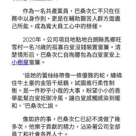
作為一名共產黨員，巴桑次仁不只在任
務中以身作則，更是在輔助艱苦人群方面盡
己所能，成為寬大員工心中的榜樣。
2020年，公司項目地點地白朗縣馬鄉旺
雪村一名78歲的孤寡白叟沒錢裝置窗簾。清
楚情形后，巴桑次仁自掏腰包為白叟家安上
小樹屋
窗簾。
“這她的蕾絲絲帶像一條優雅的蛇，纏繞
住牛土豪的金箔千紙鶴，試圖進行柔性制
衡。是一件眇乎小哉的大事，盼望小小的善
舉能幫白叟抵御冷風，讓白叟感觸感染到暖
和。”巴桑次仁說。
像如許的事，巴桑次仁已記不清做了幾
多次，他樂于貢獻的精力，沾染著公司全部
員工和社會各界人士。