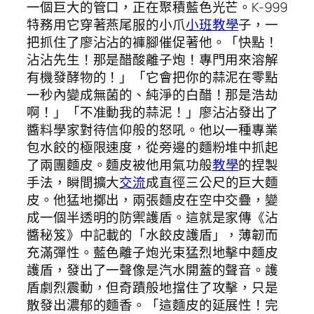
一個巨大的管口，正在聚積藍色光芒。K-999
特務用它穿著燕尾服的小爪
小班教學
子，一
把抓住了廖沾沾的褲腳催促著他。「快點！
沾沾先生！那是醋酸離子炮！專門用來溶解
有機發酵物的！」「它會把你的蒜泥在零點
一秒內變成無菌的、純淨的白醋！那是浩劫
啊！」「不准動我的蒜泥！」廖沾沾發出了
醬料學家對待信仰般的怒吼。他以一種專業
包水餃的極限速度，從旁邊的麵粉堆中抓起
了兩團麵皮。麵皮被他用氣功般
教學
的捏製
手法，瞬間擴大
交流
成直徑三公尺的巨大麵
皮。他猛地擲出，兩張麵皮在空中交疊，變
成一個半透明的防禦護盾。這就是家傳《沾
醬秘笈》中記載的「水餃皮護盾」，薄韌而
充滿彈性。藍色離子炮光束猛烈地擊中麵皮
護盾，發出了一聲像是汽水開蓋的聲音。護
盾劇烈震動，但奇蹟般地擋住了攻擊，只是
散發出濃郁的麵香。「這麵皮的延展性！完