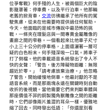
位爭奪戰》何手殘的人生，被兩個巨大的陰
影籠罩著：停車費，以及平行泊車。他那輛
老舊的掀背車，
交流
彷彿繼承了他所有的駕
駛焦慮，從未在他需要時提供過任何幫助。
今天，他面臨的是城市傳說中最恐怖的挑
戰，一條夾在理髮店與一間專賣金屬雕像的
畫廊之間的窄巷。一個看起來比他車子尺寸
小上三十公分的停車格，上面還灑著一層可
疑的白色粉末。何手殘深吸一口氣。將車子
打了倒檔。他的車載語音系統發出了令人不
快的女聲：「警告，後方障礙物距離：無限
趨近於零。」「請考慮放棄治療。」他忽略
了警告，開始緩慢地倒車。他最討厭的不是
語音系統，而是那兩塊永遠在關鍵時刻自動
收折的後視鏡。當他需要它們來判斷車體與
那座價值不菲的銅製獨角獸雕像之間的距離
時，它們卻像兩片羞澀的耳朵一樣，優雅地
縮了回去。同時發出低語：「你還是別看