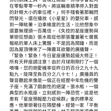
在零點零零一秒內，將這輛車精準停入對面
的針眼大小的車位裡。」何手殘看著那輛閃
閃發光、還在播放《小星星》的嬰兒車，感
到一陣眩暈。泊車維度的生活，比他想象中
還要無理頭一百萬倍。《失控的星座運勢與
單戀狂想曲》張水瓶從他那張覆蓋著七層舊
報紙的單人床上驚醒，不是因為鬧鐘，而是
因為屋頂傳來了一陣震耳欲聾的廣播聲。
「緊急！緊急！今日星座運勢超級大修正！
所有天秤座請注意！由於月球剛剛打了一個
噴嚏，您的戀愛機率從昨日的百分之九十九
點九，陡降至負百分之八十七！」廣播員的
聲音聽起來像是一個正在經歷中年危機的雙
子座，充滿了戲劇性的絕望。張水瓶，一個
典型的水瓶座，立刻感到一陣恐慌，這是他
患有「星座預報壓力症候群」後的標準反
應。他單戀著住在隔壁棟、經營一家「平衡