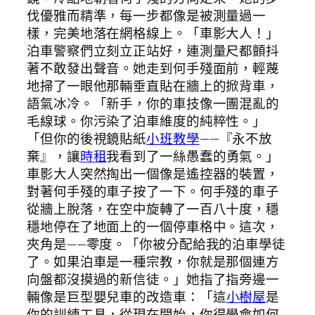
伐優雅而精準，每一步都像是被測量過一
樣，完美地落在網格線上。「車影大人！」
泊車警察們立刻立正站好，連測量尺都顫抖
著不敢發出聲音。她走到何手殘面前，輕蔑
地掃了一眼他那輛垂直貼在牆上的掀背車，
語氣冰冷。「新手，你的車技像一團混亂的
毛線球。你污染了泊車維度的純粹性。」
「但你的後視鏡貼紙
小班教學
——『永不放
棄』，讓
時租
我看到了一絲愚蠢的勇氣。」
車影大人突然掏出一個像是遙控器的裝置，
對著何手殘的車子按了一下。何手殘的車子
從牆上脫落，在空中旋轉了一百八十度，穩
穩地停在了地面上的一個停車格中。這次，
夾角是——零度。「你被分配給我的泊車學徒
了。如果泊車是一種宗教，你就是那個連方
向盤都沒摸過的新信徒。」她指了指旁邊一
輛像是巨型嬰兒車的改造車：「這
小樹屋
是
你的訓練工具，從現在開始，你得學會如何