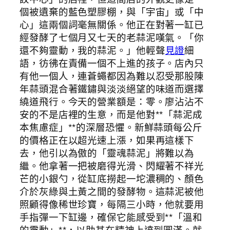
個被遺棄的藍色塑膠棚，與「宇宙」或「中
心」這兩個詞毫無關係。他正在對著一缸已
經發酵了七個月又七天的老蒜泥嘆氣。「你
還不夠靈動，我的蒜泥。」他輕聲
見證
細
語，彷彿在責備一個不上進的孩子。店內只
有他一個人，連蒼蠅都因為難以忍受那股陳
年蒜頭混合著鐵鏽與淡淡絕望的味道而選擇
繞道飛行。今天的營業額是：零。廖沾沾不
安的不是店裡的生意，而是他對**「蒜泥成
本焦慮症」**的深層恐懼。新鮮蒜頭每公斤
的價格正在以超光速上漲，如果再這樣下
去，他引以為傲的「靈魂蒜泥」將難以為
繼。他拿著一把被磨得光滑、閃耀著不祥光
芒的小銀勺，從缸底撈起一坨濃稠的、顏色
介於灰綠與土黃之間的發酵物。這蒜泥被他
照顧得像稀世珍寶，每隔三小時，他就要用
手指彈一下缸邊，確保它能感受到**「溫和
的震動」**，以助其在精神上達到圓滿。就