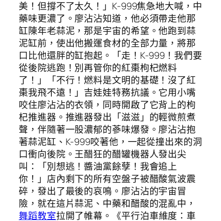
美！但撐不了太久！」K-999焦急地大喊，中
藥味更濃了。廖沾沾知道，他必須帶走他那
缸陳年老蒜泥，那是宇宙的希望。他跑到蒜
泥缸前，使出他搬運食材的全部力量，將那
口比他還胖的缸抱起。「走！K-999！我們要
從後院逃跑！別再管你的紅棗枸杞燃料
了！」「不行！燃料是文明的基礎！沒了紅
棗我飛不遠！」吉娃娃特務抗議。它用小嘴
咬住廖沾沾的衣領，同時開啟了它背上的枸
杞推進器。推進器發出「滋滋」的輕微煎煮
聲，伴隨著一股濃郁的蔘味爆發。廖沾沾抱
著蒜泥缸、K-999咬著他，一起從撞出來的洞
口衝向後院。王醋狂的醋罐機器人發出尖
叫：「別想逃！醬油黨餘孽！我會追上
你！」店內剩下的所有空盤子被醋酸氣波震
碎，發出了最後的哀鳴。廖沾沾的宇宙冒
險，就在這片蒜泥、中藥和醋酸的混亂中，
舞蹈教室
拉開了帷幕。《平行泊車維度：車