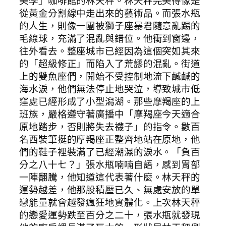
美學」咖啡館的林天秤。林天秤完美得像是
從黃金分割線中走出來的藝術品。而張水瓶
的人生，則像一團被獅子座暴君隨意亂踢的
毛線球，充滿了混亂與錯位。他衝到窗邊，
往外看去。整座城市已經因為這個突如其來
的「超級修正」而陷入了荒謬的混亂。街道
上的雙魚座們，開始不受控制地流下鹹鹹的
海水淚，他們無法停止地哭泣，導致城市低
窪處已經形成了小型潟湖。那些摩羯座的上
班族，嚴格遵守著廣播中「摩羯座今天適合
原地踏步，否則將失去襪子」的指令。數百
名西裝筆挺的摩羯座正整齊地站在原地，他
們的鞋子裡裝滿了已經潮濕的淚水。「負百
分之八十七？」張水瓶喃喃自語，感到胃部
一陣翻騰，他知道這代表著什麼。林天秤的
運勢越差，他那股積壓已久、無處安放的單
戀能量就會越發瘋狂地實體化。上次林天秤
的戀愛運勢跌至百分之二十，張水瓶就發現