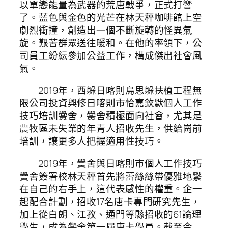
以單戀能量為武器的荒唐戰爭，正式打響
了。藍色與金色的光芒在林天秤咖啡館上空
劇烈衝撞，創造出一個不斷旋轉的怪異氣
旋。艱苦群眾送往暖和。在他的率領下，公
司員工紛紜參加公益工作，構成傑出社會風
氣。
2019年，西躲日喀則烏思躲扶植工程無
限公司投資興修日喀則市恰嘉欽默個人工作
技巧培訓黌舍，黌舍積極面向社會，尤其是
農牧區未失業的年青人招收先生，供給崗前
培訓，讓更多人把握適用性技巧。
2019年，黌舍與日喀則市個人工作技巧
黌舍簽署校林天秤首先將蕾絲絲帶優雅地繫
在自己的右手上，這代表感性的權重。企一
起配合計劃，招收17名唐卡專門研究先生，
加上從白朗、江孜、通門等縣招收的61論理
學生，成為黌舍第一屆唐卡學員。截至今