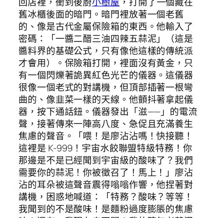
回店裡，衝到後廚
小樹屋
，打開了一個藏在
舊冰櫃後面的暗門。暗門裡放著一個老舊
的、像是古代金屬保險箱的東西。他輸入了
密碼：「一醬二醋三油四辣五蒜泥」（這是
醬料界的基礎公式，只有像他這樣的傳統派
才會用）。保險箱打開，裡面沒有黃金，只
有一個閃爍著詭異紅色光芒的儀器。這儀器
很像一個老式的對講機，但頂部插著一根彎
曲的、像韭菜一樣的天線。他顫抖著拿起儀
器，按下通話鈕。儀器發出「滋——」的電流
聲，接著傳來一陣高八度、急促且充滿養生
焦慮的聲音。「喂！是廖沾沾嗎！快接聽！
這裡是 K-999！宇宙水餃聯盟特級特務！你
那邊是不是已經聞到宇宙級的酸味了？我們
需要你的蒜泥！你被徵召了！馬上！」廖沾
沾的耳朵被這聲音震得嗡嗡作響，他捏著對
講機，困惑地喊道：「特務？酸味？等等！
我聞到的不是酸味！是麵粉過度膨脹的焦慮