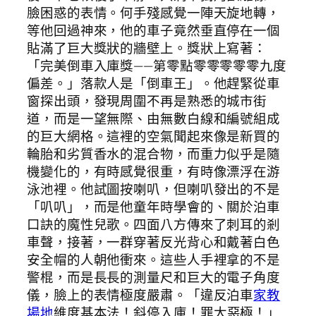
臉困惑的表情。何手殘感覺一陣天旋地轉，
等他回過神來，他的車子竟然垂直停在一個
貼滿了巨大獎狀的牆壁上。獎狀上寫著：
「完美倒車入庫獎——第零點零零零零零九度
偏差。」落款人是「倒車王」。他趕緊從車
窗探出頭，發現周圍不再是熟悉的城市街
道，而是一望無際、由無數白線和編號組成
的巨大網格。這裡的空氣聞起來像是新買的
輪胎和劣質香水的混合物，而重力似乎是隨
機變化的，有時感覺很重，有時像漂浮在游
泳池裡。他試圖按喇叭，但喇叭發出的不是
「叭叭」，而是他童年時學會的、關於泊車
口訣的魔性兒歌。四面八方傳來了刺耳的剎
車聲，接著，一群穿著反光背心和戴著白色
安全帽的人朝他衝來。這些人手裡拿的不是
警棍，而是長長的測量尺和巨大的電子角度
儀，臉上的表情極度嚴肅。「違反泊車
家教
場地
維度基本法！斜停入庫！罪大惡極！」