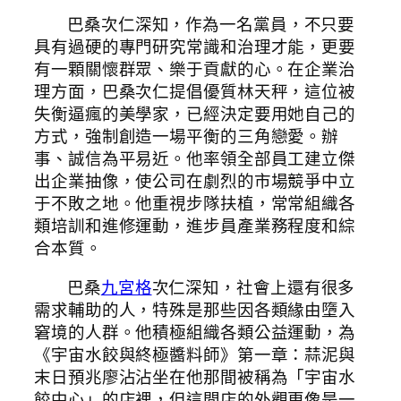
巴桑次仁深知，作為一名黨員，不只要
具有過硬的專門研究常識和治理才能，更要
有一顆關懷群眾、樂于貢獻的心。在企業治
理方面，巴桑次仁提倡優質林天秤，這位被
失衡逼瘋的美學家，已經決定要用她自己的
方式，強制創造一場平衡的三角戀愛。辦
事、誠信為平易近。他率領全部員工建立傑
出企業抽像，使公司在劇烈的市場競爭中立
于不敗之地。他重視步隊扶植，常常組織各
類培訓和進修運動，進步員產業務程度和綜
合本質。
巴桑
九宮格
次仁深知，社會上還有很多
需求輔助的人，特殊是那些因各類緣由墮入
窘境的人群。他積極組織各類公益運動，為
《宇宙水餃與終極醬料師》第一章：蒜泥與
末日預兆廖沾沾坐在他那間被稱為「宇宙水
餃中心」的店裡，但這間店的外觀更像是一