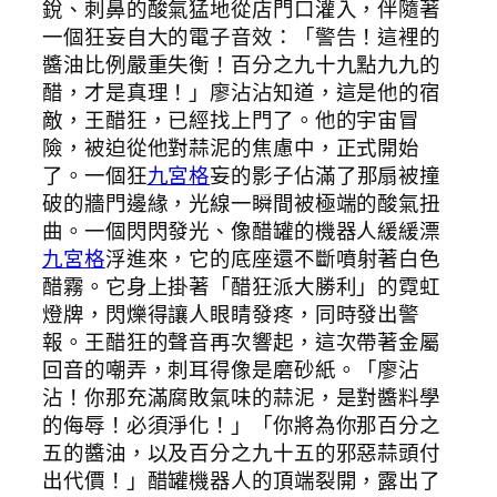
銳、刺鼻的酸氣猛地從店門口灌入，伴隨著
一個狂妄自大的電子音效：「警告！這裡的
醬油比例嚴重失衡！百分之九十九點九九的
醋，才是真理！」廖沾沾知道，這是他的宿
敵，王醋狂，已經找上門了。他的宇宙冒
險，被迫從他對蒜泥的焦慮中，正式開始
了。一個狂
九宮格
妄的影子佔滿了那扇被撞
破的牆門邊緣，光線一瞬間被極端的酸氣扭
曲。一個閃閃發光、像醋罐的機器人緩緩漂
九宮格
浮進來，它的底座還不斷噴射著白色
醋霧。它身上掛著「醋狂派大勝利」的霓虹
燈牌，閃爍得讓人眼睛發疼，同時發出警
報。王醋狂的聲音再次響起，這次帶著金屬
回音的嘲弄，刺耳得像是磨砂紙。「廖沾
沾！你那充滿腐敗氣味的蒜泥，是對醬料學
的侮辱！必須淨化！」「你將為你那百分之
五的醬油，以及百分之九十五的邪惡蒜頭付
出代價！」醋罐機器人的頂端裂開，露出了