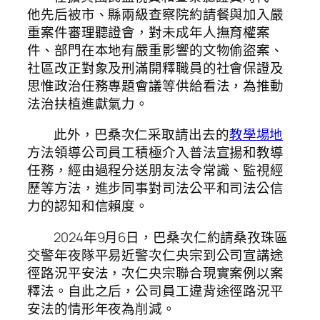
他先后被市、縣兩級查察院約請餐與加入嚴
重案件審理聽證會，對未成年人撫育權案
件、部門在本地有嚴重影響的文物偷盜案、
社區改正對象及刑滿開釋職員的社會保證及
思惟政治任務專題會議等供給看法，為推動
法治扶植進獻氣力。
此外，巴桑次仁采取請出去的
教學場地
方法領導公司員工積極介入普法宣揚和教導
任務，經由過程分送朋友法令常識、監視經
歷等方法，進步同事對司法公平和司法公信
力的認知和信賴度。
2024年9月6日，巴桑次仁約請桑孜珠區
交警年夜隊平易近警次仁央宗到公司宣講途
徑路況平安法，次仁央宗聯合現實案例以案
釋法。自此之后，公司員工違背途徑路況平
安法的情形年夜為削減。