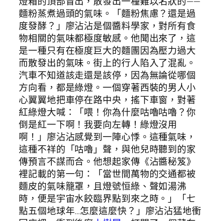
燈箱的頂部冒出，散發出一種難以名狀的——
麵粉蒸煮過頭的氣味。「麵粉焦慮？還是過
度發酵？」廖沾沾是個醬料學家，對所有食
物相關的氣味都極度敏感。他聞出來了，這
是一種只有在極度巨大的麵團因為壓力過大
而散發出的氣味。街上的行人陷入了混亂。
汽車不知道該走還是該停，因為無論從哪個
方向看，都是綠燈。一個穿著西裝的男人小
心翼翼地把車停在路中央，搖下車窗，對著
紅綠燈大喊：「喂！你為什麼咕嚕咕嚕？你
倒是紅一下啊！我要向左轉！綠燈沒用
啊！」廖沾沾感覺到一陣心悸。這種氣味，
這種不祥的「咕嚕」聲，與他兒時聽到的家
傳預言不謀而合。他想起家傳《沾醬秘笈》
裡記載的第一句：「當世間萬物的交通都被
麵皮的氣味籠罩，且燈號恒綠、聲如湯沸
時，便是宇宙水餃臨界點到來之時。」「七
點五個地球年…怎麼這麼快？」廖沾沾猛地衝